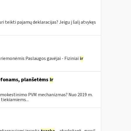
ikti pajamų deklaracijas? Jeigu į šalį atvykęs
riemonėmis Paslaugos gavėjai - Fiziniai
ir
elefonams, planšetėms
ir
o apmokestinimo PVM mechanizmas? Nuo 2019 m.
tiekiamiems...