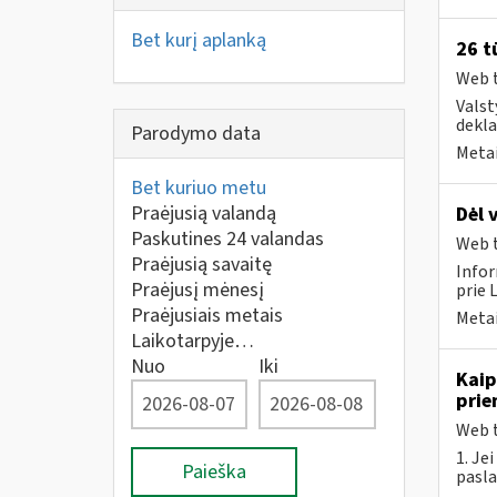
Bet kurį aplanką
26 t
Web t
Valst
dekla
Parodymo data
Metai
Bet kuriuo metu
Praėjusią valandą
Dėl 
Paskutines 24 valandas
Web t
Praėjusią savaitę
Infor
Praėjusį mėnesį
prie 
Praėjusiais metais
Metai
Laikotarpyje…
Nuo
Iki
Kaip
prie
Web t
1. Je
Paieška
pasla