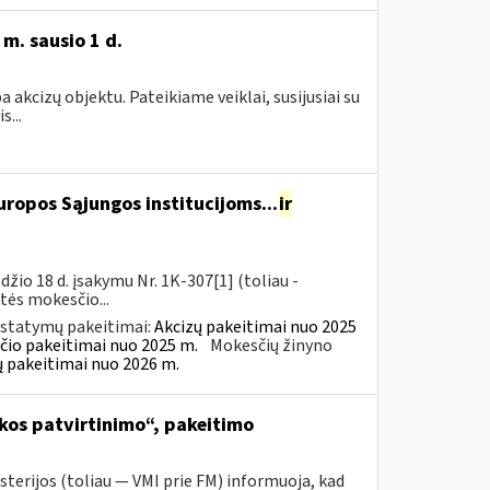
m. sausio 1 d.
akcizų objektu. Pateikiame veiklai, susijusiai su
...
ropos Sąjungos institucijoms...
ir
io 18 d. įsakymu Nr. 1K-307[1] (toliau -
rtės mokesčio...
įstatymų pakeitimai:
Akcizų pakeitimai nuo 2025
čio pakeitimai nuo 2025 m.
Mokesčių žinyno
ų pakeitimai nuo 2026 m.
kos patvirtinimo“, pakeitimo
sterijos (toliau ― VMI prie FM) informuoja, kad