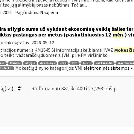
ybinė mokesčių inspekcija (toliau – VMI) informuoja, kad klientai
ltacijų galimybių pasas nebūtinas. Tačiau...
:
2021
Pagrindinis:
Naujiena
ra atlygio suma už vykdant ekonominę veiklą šalies teri
iktas paslaugas per metus (paskutiniuosius 12
mėn
.) v
urinio sąrašas
2026-05-12
tracijos numeris KM1645 Ši informacija skelbiama: i.VAZ
Mokesči
lo teikti važtaraščių duomenis (VMI prie FM viršininko...
 eur
12 mėn.
atlygis
duomenys
i.vaz
pvm
teikti
važtaraštis
krovinio va
Mokesčių žinyno kategorijos:
VMI elektroninės sistemos » 
 str. 2 d.
šų(-ai)
Rodoma nuo 381 iki 400 iš 7,293 irašų.