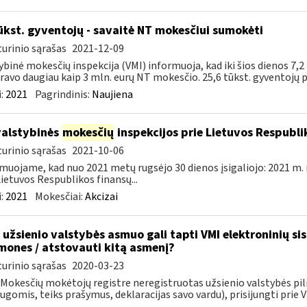
ūkst. gyventojų - savaitė NT mokesčiui sumokėti
urinio sąrašas
2021-12-09
ybinė mokesčių inspekcija (VMI) informuoja, kad iki šios dienos 7,2
ravo daugiau kaip 3 mln. eurų NT mokesčio. 25,6 tūkst. gyventojų pa
:
2021
Pagrindinis:
Naujiena
valstybinės
mokesčių
inspekcijos prie Lietuvos Respublik
urinio sąrašas
2021-10-06
muojame, kad nuo 2021 metų rugsėjo 30 dienos įsigaliojo: 2021 m. 
Lietuvos Respublikos finansų...
:
2021
Mokesčiai:
Akcizai
 užsienio valstybės asmuo gali tapti VMI elektroninių si
mones / atstovauti kitą asmenį?
urinio sąrašas
2020-03-23
i Mokesčių mokėtojų registre neregistruotas užsienio valstybės pil
ugomis, teiks prašymus, deklaracijas savo vardu), prisijungti prie VM