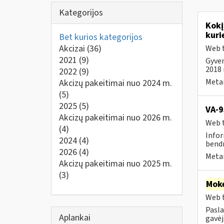
Kategorijos
Kokį
kuri
Bet kurios kategorijos
Akcizai
(36)
Web t
2021
(9)
Gyven
2018 m
2022
(9)
Metai
Akcizų pakeitimai nuo 2024 m.
(5)
2025
(5)
VA-9
Akcizų pakeitimai nuo 2026 m.
Web t
(4)
Infor
2024
(4)
bendr
2026
(4)
Metai
Akcizų pakeitimai nuo 2025 m.
(3)
Moke
Web t
Pasla
Aplankai
gavėja