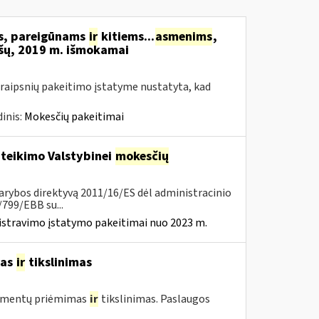
ms, pareigūnams
ir
kitiems...
asmenims
,
šų, 2019 m. išmokamai
raipsnių pakeitimo įstatyme nustatyta, kad
inis:
Mokesčių pakeitimai
 teikimo Valstybinei
mokesčių
arybos direktyvą 2011/16/ES dėl administracinio
799/EBB su...
istravimo įstatymo pakeitimai nuo 2023 m.
mas
ir
tikslinimas
umentų priėmimas
ir
tikslinimas. Paslaugos