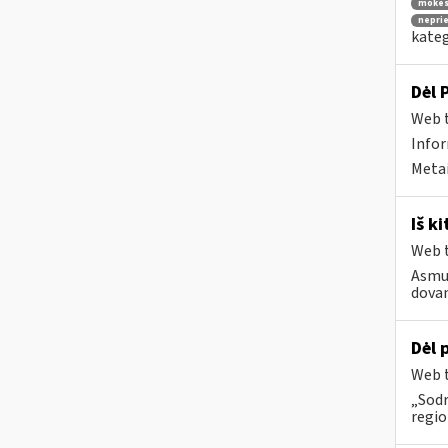
mokes
nepri
kateg
Dėl 
Web t
Infor
Metai
Iš k
Web t
Asmuo
dovan
Dėl 
Web t
„Sod
regio