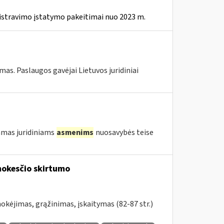
istravimo įstatymo pakeitimai nuo 2023 m.
s. Paslaugos gavėjai Lietuvos juridiniai
amas juridiniams
asmenims
nuosavybės teise
okesčio skirtumo
kėjimas, grąžinimas, įskaitymas (82-87 str.)