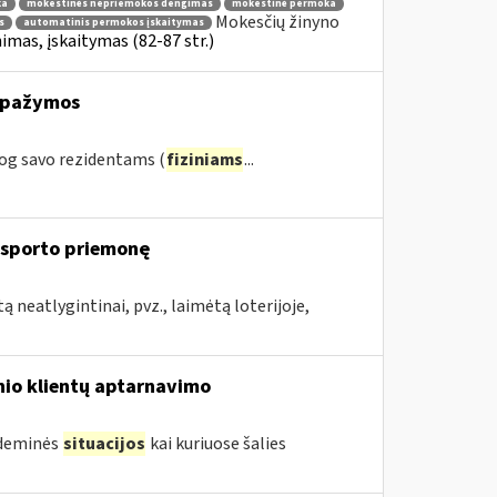
ka
mokestinės nepriemokos dengimas
mokestinė permoka
Mokesčių žinyno
s
automatinis permokos įskaitymas
mas, įskaitymas (82-87 str.)
s pažymos
og savo rezidentams (
fiziniams
...
ansporto priemonę
 neatlygintinai, pvz., laimėtą loterijoje,
inio klientų aptarnavimo
ndeminės
situacijos
kai kuriuose šalies