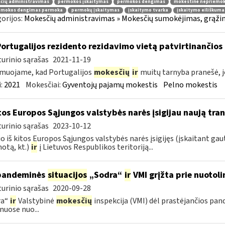
čių administravimas
permokos įskaitymas
permokos dengimas
mokestinė nepriemo
emokos dengimas permoka
permokų įskaitymas
įskaitymo tvarka
įskaitymo eiliškuma
orijos:
Mokesčių administravimas » Mokesčių sumokėjimas, grąžini
Portugalijos rezidento rezidavimo vietą patvirtinančio
urinio sąrašas
2021-11-19
muojame, kad Portugalijos
mokesčių
ir
muitų tarnyba pranešė, j
:
2021
Mokesčiai:
Gyventojų pajamų mokestis
Pelno mokestis
itos Europos Sąjungos valstybės narės įsigijau naują tr
urinio sąrašas
2023-10-12
 iš kitos Europos Sąjungos valstybės narės įsigijęs (įskaitant gautą
otą, kt.)
ir
į Lietuvos Respublikos teritoriją...
pandeminės
situacijos
„Sodra“
ir
VMI grįžta prie nuotol
urinio sąrašas
2020-09-28
ra“
ir
Valstybinė
mokesčių
inspekcija (VMI) dėl prastėjančios pa
nuose nuo...