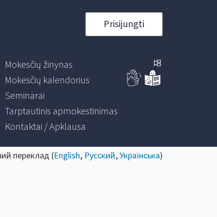
Prisijungti
Mokesčių žinynas
Mokesčių kalendorius
Seminarai
Tarptautinis apmokestinimas
Kontaktai / Apklausa
ний переклад (
English
,
Русский
,
Українська
)