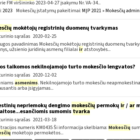
rie FM viršininko 2023-04-27 įsakymu Nr. VA-34...
:
2023
Mokesčių įstatymų pakeitimai:
MĮP 2021 » Mokesčių admin
sčių
mokėtojų registrinių duomenų tvarkymas
urinio sąrašas
2020-02-25
ugos pavadinimas Mokesčių mokėtojų registrinių duomenų tvarkyma
ys, užsienio juridinių asmenų filialai
ir
atstovybės...
os taikomos nekilnojamojo turto mokesčio lengvatos?
urinio sąrašas
2020-12-02
diniams
asmenims
. Nekilnojamojo turto mokesčiu neapmokestin
ausantis arba įsigyjamas...
stinių nepriemokų dengimo
mokesčių
permokų
ir
/
ar
m
aitose...esančiomis sumomis
tvarka
urinio sąrašas
2021-03-18
tracijos numeris KM0435 Ši informacija skelbiama:
Mokesčių
sumo
sčių
mokėtojo permokėtos...