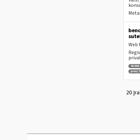
Valst
konsu
Metai
bend
sute
Web t
Regis
priva
45 000
pvmį 71
20 Įra