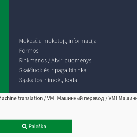
Mokesčių mokėtojų informacija
Formos
Rinkmenos / Atviri duomenys
Skaičiuoklės ir pagalbininkai
Sąskaitos ir įmokų kodai
Machine translation / VMI Машинный перевод / VMI Машин
Paieška