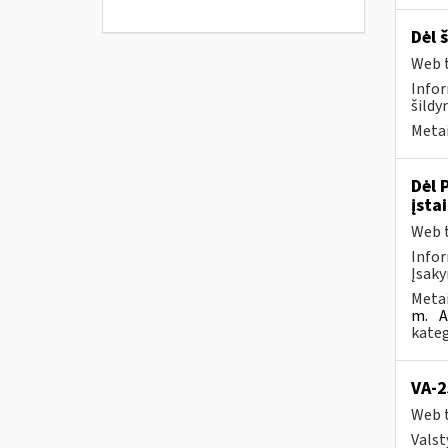
Dėl 
Web t
Infor
šildy
Metai
Dėl 
įsta
Web t
Infor
Įsaky
Metai
m.
A
kateg
VA-2
Web t
Valst