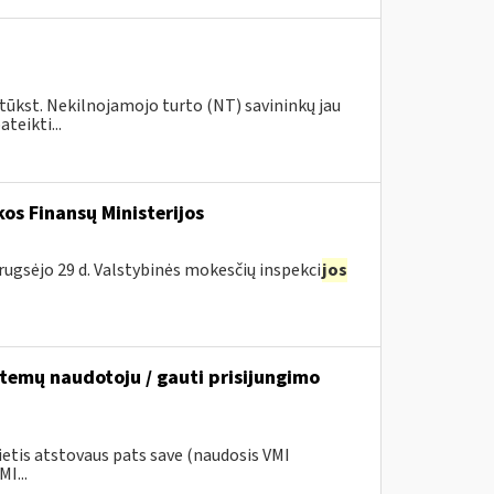
 tūkst. Nekilnojamojo turto (NT) savininkų jau
teikti...
os Finansų Ministerijos
rugsėjo 29 d. Valstybinės mokesčių inspekci
jos
stemų naudotoju / gauti prisijungimo
ietis atstovaus pats save (naudosis VMI
I...