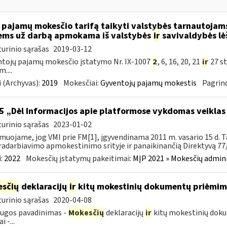
 pajamų mokesčio tarifą taikyti valstybės tarnautoja
ems už darbą apmokama iš valstybės
ir
savivaldybės lė
urinio sąrašas
2019-03-12
tojų pajamų mokesčio įstatymo Nr. IX-1007
2
, 6, 16, 20, 21
ir
27 st
....
 (Archyvas):
2019
Mokesčiai:
Gyventojų pajamų mokestis
Pagrind
5 „Dėl Informacijos apie platformose vykdomas veiklas
urinio sąrašas
2023-01-02
muojame, jog VMI prie FM[1], įgyvendinama 2011 m. vasario 15 d. T
adarbiavimo apmokestinimo srityje ir panaikinančią Direktyvą 77/
:
2022
Mokesčių įstatymų pakeitimai:
MĮP 2021 » Mokesčių admin
sčių
deklaracijų
ir
kitų mokestinių dokumentų priėmi
urinio sąrašas
2020-04-08
ugos pavadinimas -
Mokesčių
deklaracijų
ir
kitų mokestinių dok
i -...