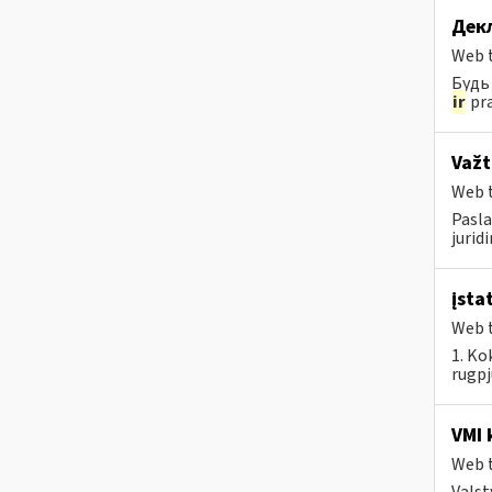
Дек
Web t
Будь 
ir
pra
Važt
Web t
Pasla
jurid
įsta
Web t
1. Ko
rugpj
VMI 
Web t