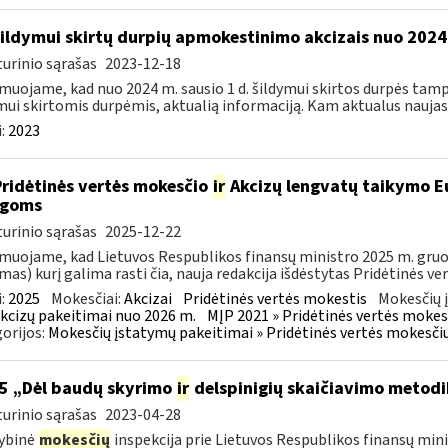
šildymui skirtų durpių apmokestinimo akcizais nuo 2024 
urinio sąrašas
2023-12-18
muojame, kad nuo 2024 m. sausio 1 d. šildymui skirtos durpės tampa 
mui skirtomis durpėmis, aktualią informaciją. Kam aktualus naujasis
:
2023
Pridėtinės vertės mokesčio
ir
Akcizų lengvatų taikymo Eu
igoms
urinio sąrašas
2025-12-22
muojame, kad Lietuvos Respublikos finansų ministro 2025 m. gruodž
mas) kurį galima rasti čia, nauja redakcija išdėstytas Pridėtinės ve
:
2025
Mokesčiai:
Akcizai
Pridėtinės vertės mokestis
Mokesčių 
kcizų pakeitimai nuo 2026 m.
MĮP 2021 » Pridėtinės vertės mokes
orijos:
Mokesčių įstatymų pakeitimai » Pridėtinės vertės mokesči
5 „Dėl baudų skyrimo
ir
delspinigių skaičiavimo metodi
urinio sąrašas
2023-04-28
ybinė
mokesčių
inspekcija prie Lietuvos Respublikos finansų mini