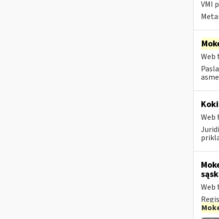
VMI p
Metai
Moke
Web t
Pasla
asmen
Koki
Web t
Juri
prikl
Moke
sąsk
Web t
Regis
Moke