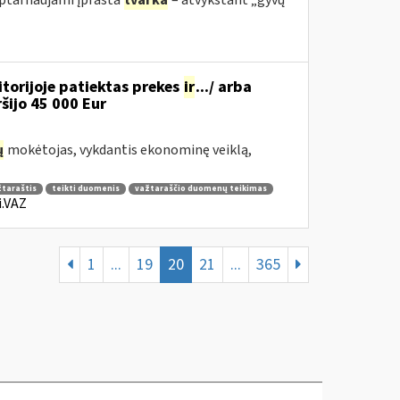
 aptarnaujami įprasta
tvarka
– atvykstant „gyvų“
torijoje patiektas prekes
ir
.../ arba
iršijo 45 000 Eur
ų
mokėtojas, vykdantis ekonominę veiklą,
žtaraštis
teikti duomenis
važtaraščio duomenų teikimas
i.VAZ
1
...
19
20
21
...
365