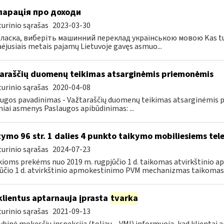
ларація про доходи
urinio sąrašas
2023-03-30
ласка, виберіть машинний переклад українською мовою Kas turi te
ėjusiais metais pajamų Lietuvoje gavęs asmuo...
araščių duomenų teikimas atsarginėmis priemonėmis
urinio sąrašas
2020-04-08
ugos pavadinimas - Važtaraščių duomenų teikimas atsarginėmis p
iniai asmenys Paslaugos apibūdinimas: ...
tymo 96 str. 1 dalies 4 punkto taikymo mobiliesiems t
urinio sąrašas
2024-07-23
kioms prekėms nuo 2019 m. rugpjūčio 1 d. taikomas atvirkštini
ūčio 1 d. atvirkštinio apmokestinimo PVM mechanizmas taikomas 
klientus aptarnauja įprasta
tvarka
urinio sąrašas
2021-09-13