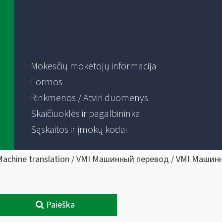
Mokesčių mokėtojų informacija
Formos
Rinkmenos / Atviri duomenys
Skaičiuoklės ir pagalbininkai
Sąskaitos ir įmokų kodai
Machine translation / VMI Машинный перевод / VMI Машин
Paieška