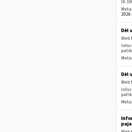
IX-100
Metai
2026 
Dėl 
Web t
Infor
patik
Metai
Dėl 
Web t
Infor
patik
Metai
Info
paj
Web t