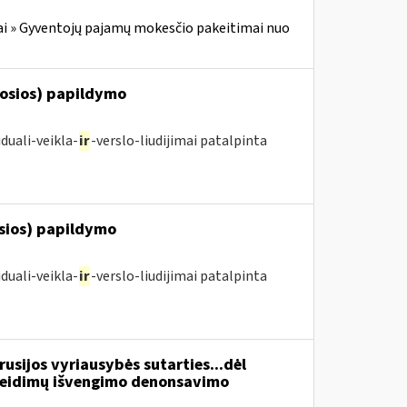
i » Gyventojų pajamų mokesčio pakeitimai nuo
posios) papildymo
duali-veikla-
ir
-verslo-liudijimai patalpinta
osios) papildymo
duali-veikla-
ir
-verslo-liudijimai patalpinta
usijos vyriausybės sutarties...dėl
žeidimų išvengimo denonsavimo