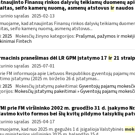
atnaujinto Finansų rinkos dalyvių teikiamų duomenų ap
aitas, seifo kamerų nuomą, asmenų atstovus
ir
naudos 
urinio sąrašas
2025-02-13
muojame, kad atnaujintas Finansų rinkos dalyvių teikiamų duomen
itas, seifo kamerų nuomą, asmenų atstovus...
:
2025
Mokesčių žinyno kategorijos:
Prašymai, pažymos ir mokėj
kinimai Fintech
rmacinis pranešimas dėl LR GPM įstatymo 17
ir
21 strai
urinio sąrašas
2025-07-01
rie FM informuoja apie Lietuvos Respublikos gyventojų pajamų mo
timo įstatymu (2025 m. birželio 26 d. įstatymas...
:
2025
Mokesčių įstatymų pakeitimai:
Gyventojų pajamų mokesčio
orijos:
Mokesčių įstatymų pakeitimai » Gyventojų pajamų mokesči
VMI prie FM viršininko 2002 m. gruodžio 31 d. įsakymo Nr
avimo kvito formos bei šių kvitų pildymo taisyklių pat
urinio sąrašas
2025-04-17
muojame, kad nuo 2025 m. gegužės 1 d. įsigalioja Valstybinės
mok
sų ministerijos viršininko 2025 m. balandžio 15 d....