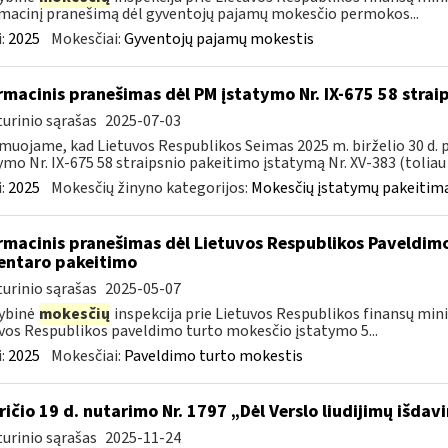
macinį pranešimą dėl gyventojų pajamų mokesčio permokos...
:
2025
Mokesčiai:
Gyventojų pajamų mokestis
rmacinis pranešimas dėl PM įstatymo Nr. IX-675 58 stra
urinio sąrašas
2025-07-03
muojame, kad Lietuvos Respublikos Seimas 2025 m. birželio 30 d.
ymo Nr. IX-675 58 straipsnio pakeitimo įstatymą Nr. XV-383 (toliau –
:
2025
Mokesčių žinyno kategorijos:
Mokesčių įstatymų pakeitima
rmacinis pranešimas dėl Lietuvos Respublikos Paveldimo
ntaro pakeitimo
urinio sąrašas
2025-05-07
ybinė
mokesčių
inspekcija prie Lietuvos Respublikos finansų minis
vos Respublikos paveldimo turto mokesčio įstatymo 5...
:
2025
Mokesčiai:
Paveldimo turto mokestis
ričio 19 d. nutarimo Nr. 1797 „Dėl Verslo liudijimų išd
urinio sąrašas
2025-11-24