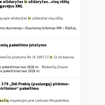
ie atidarytas
ir
uždarytas...visų rūšių
gavėjus XML
ų apie atidarytas
ir
uždarytas visų rūšių
imo duomenys » Duomenų teikimas VMI » Raštai,
psnių pakeitimo įstatymo
kesčio įstatymo Nr. IX-1007 17
ir
21 straipsnių
 pakeitimai nuo 2026 m.
Mokesčių žinyno
o pakeitimai nuo 2026 m.
. 379 „Dėl Prekių (paslaugų) pirkimo–
virtinimo“ pakeitimo
esčių
inspekcijos prie Lietuvos Respublikos