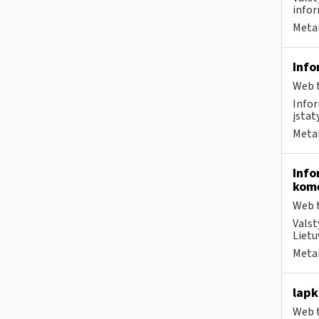
infor
Metai
Info
Web t
Infor
įstat
Metai
Info
kome
Web t
Valst
Lietu
Metai
lapk
Web t