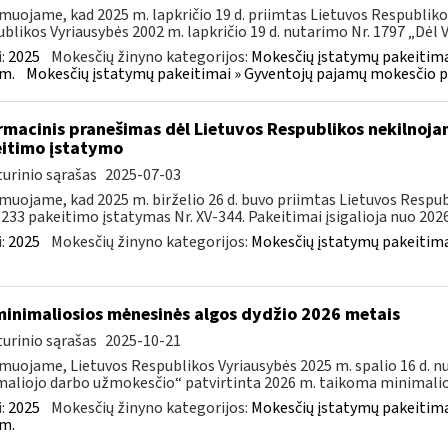
muojame, kad 2025 m. lapkričio 19 d. priimtas Lietuvos Respubliko
blikos Vyriausybės 2002 m. lapkričio 19 d. nutarimo Nr. 1797 „Dėl Ve
:
2025
Mokesčių žinyno kategorijos:
Mokesčių įstatymų pakeitima
m.
Mokesčių įstatymų pakeitimai » Gyventojų pajamų mokesčio p
rmacinis pranešimas dėl Lietuvos Respublikos nekilnoja
itimo įstatymo
urinio sąrašas
2025-07-03
muojame, kad 2025 m. birželio 26 d. buvo priimtas Lietuvos Resp
–233 pakeitimo įstatymas Nr. XV-344. Pakeitimai įsigalioja nuo 2026 
:
2025
Mokesčių žinyno kategorijos:
Mokesčių įstatymų pakeitima
minimaliosios mėnesinės algos dydžio 2026 metais
urinio sąrašas
2025-10-21
muojame, Lietuvos Respublikos Vyriausybės 2025 m. spalio 16 d. n
aliojo darbo užmokesčio“ patvirtinta 2026 m. taikoma minimalioj
:
2025
Mokesčių žinyno kategorijos:
Mokesčių įstatymų pakeitima
m.