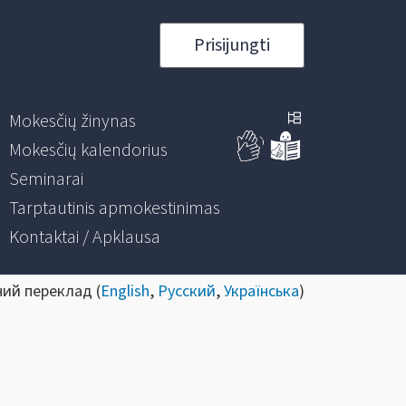
Prisijungti
Mokesčių žinynas
Mokesčių kalendorius
Seminarai
Tarptautinis apmokestinimas
Kontaktai / Apklausa
ний переклад (
English
,
Русский
,
Українська
)