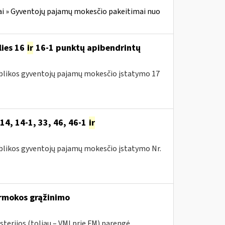
i » Gyventojų pajamų mokesčio pakeitimai nuo
lies 16
ir
16-1 punktų apibendrintų
publikos gyventojų pajamų mokesčio įstatymo 17
14, 14-1, 33, 46, 46-1
ir
publikos gyventojų pajamų mokesčio įstatymo Nr.
rmokos grąžinimo
sterijos (toliau – VMI prie FM) parengė