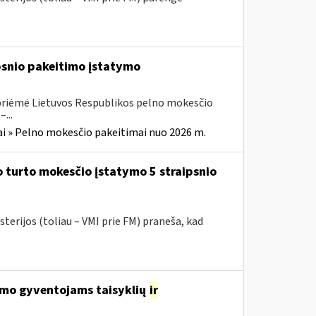
ipsnio pakeitimo įstatymo
 priėmė Lietuvos Respublikos pelno mokesčio
...
i » Pelno mokesčio pakeitimai nuo 2026 m.
 turto mokesčio įstatymo 5 straipsnio
terijos (toliau – VMI prie FM) praneša, kad
avimo gyventojams taisyklių
ir