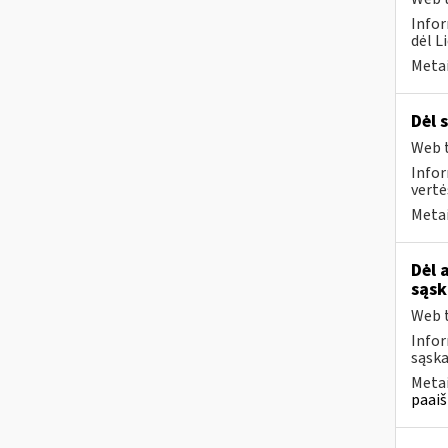
Infor
dėl L
Metai
Dėl 
Web t
Infor
vertė
Metai
Dėl 
sąsk
Web t
Infor
sąska
Metai
paaiš