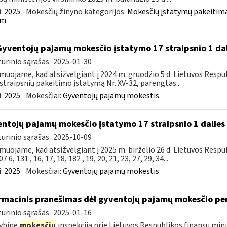
:
2025
Mokesčių žinyno kategorijos:
Mokesčių įstatymų pakeitima
m.
Gyventojų pajamų mokesčio įstatymo 17 straipsnio 1 da
urinio sąrašas
2025-01-30
muojame, kad atsižvelgiant į 2024 m. gruodžio 5 d. Lietuvos Res
straipsnių pakeitimo įstatymą Nr. XV-32, parengtas...
:
2025
Mokesčiai:
Gyventojų pajamų mokestis
ntojų pajamų mokesčio įstatymo 17 straipsnio 1 dalies 
urinio sąrašas
2025-10-09
muojame, kad atsižvelgiant į 2025 m. birželio 26 d. Lietuvos Res
7 6, 131 , 16, 17, 18, 182 , 19, 20, 21, 23, 27, 29, 34...
:
2025
Mokesčiai:
Gyventojų pajamų mokestis
rmacinis pranešimas dėl gyventojų pajamų mokesčio pe
urinio sąrašas
2025-01-16
ybinė
mokesčių
inspekcija prie Lietuvos Respublikos finansų mini