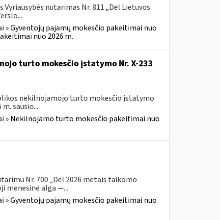
s Vyriausybės nutarimas Nr. 811 „Dėl Lietuvos
rslo...
i » Gyventojų pajamų mokesčio pakeitimai nuo
akeitimai nuo 2026 m.
mojo turto mokesčio įstatymo Nr. X-233
ublikos nekilnojamojo turto mokesčio įstatymo
m. sausio...
i » Nekilnojamo turto mokesčio pakeitimai nuo
utarimu Nr. 700 „Dėl 2026 metais taikomo
i mėnesinė alga —...
i » Gyventojų pajamų mokesčio pakeitimai nuo