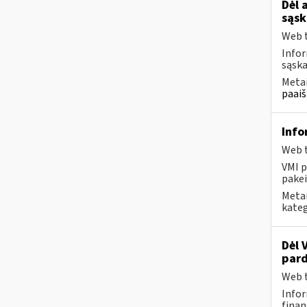
Dėl 
sąsk
Web t
Infor
sąska
Metai
paaiš
Info
Web t
VMI p
pakei
Metai
kateg
Dėl 
pard
Web t
Infor
finan