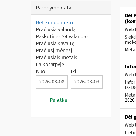
Parodymo data
Dėl 
(kom
Bet kuriuo metu
Praėjusią valandą
Web t
Paskutines 24 valandas
Siekd
mokes
Praėjusią savaitę
Metai
Praėjusį mėnesį
Praėjusiais metais
Laikotarpyje…
Info
Nuo
Iki
Web t
Infor
IX-100
Metai
Paieška
2026 
Dėl 
Web t
Lietu