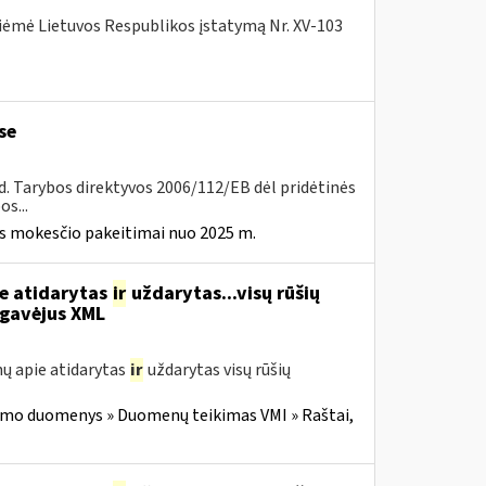
iėmė Lietuvos Respublikos įstatymą Nr. XV-103
se
8 d. Tarybos direktyvos 2006/112/EB dėl pridėtinės
s...
ės mokesčio pakeitimai nuo 2025 m.
ie atidarytas
ir
uždarytas...visų rūšių
gavėjus XML
ų apie atidarytas
ir
uždarytas visų rūšių
imo duomenys » Duomenų teikimas VMI » Raštai,