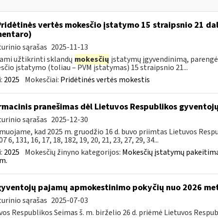
Pridėtinės vertės mokesčio įstatymo 15 straipsnio 21 da
entaro)
urinio sąrašas
2025-11-13
ami užtikrinti sklandų
mokesčių
įstatymų įgyvendinimą, parengė
čio įstatymo (toliau – PVM įstatymas) 15 straipsnio 21...
:
2025
Mokesčiai:
Pridėtinės vertės mokestis
rmacinis pranešimas dėl Lietuvos Respublikos gyvento
urinio sąrašas
2025-12-30
muojame, kad 2025 m. gruodžio 16 d. buvo priimtas Lietuvos Resp
7 6, 131, 16, 17, 18, 182, 19, 20, 21, 23, 27, 29, 34...
:
2025
Mokesčių žinyno kategorijos:
Mokesčių įstatymų pakeitima
m.
gyventojų pajamų apmokestinimo pokyčių nuo 2026 me
urinio sąrašas
2025-07-03
vos Respublikos Seimas š. m. birželio 26 d. priėmė Lietuvos Resp