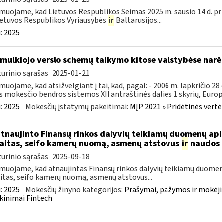
muojame, kad Lietuvos Respublikos Seimas 2025 m. sausio 14 d. pr
ietuvos Respublikos Vyriausybės
ir
Baltarusijos...
:
2025
smulkiojo verslo schemų taikymo kitose valstybėse narė
urinio sąrašas
2025-01-21
muojame, kad atsižvelgiant į tai, kad, pagal: - 2006 m. lapkričio 2
s mokesčio bendros sistemos XII antraštinės dalies 1 skyrių, Europo
:
2025
Mokesčių įstatymų pakeitimai:
MĮP 2021 » Pridėtinės vert
atnaujinto Finansų rinkos dalyvių teikiamų duomenų ap
aitas, seifo kamerų nuomą, asmenų atstovus
ir
naudos 
urinio sąrašas
2025-09-18
muojame, kad atnaujintas Finansų rinkos dalyvių teikiamų duomen
itas, seifo kamerų nuomą, asmenų atstovus...
:
2025
Mokesčių žinyno kategorijos:
Prašymai, pažymos ir mokėj
kinimai Fintech