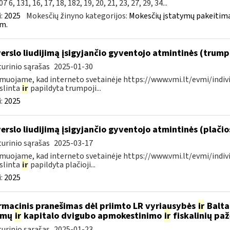
7 6, 131, 16, 17, 18, 182, 19, 20, 21, 23, 27, 29, 34...
:
2025
Mokesčių žinyno kategorijos:
Mokesčių įstatymų pakeitima
m.
verslo liudijimą įsigyjančio gyventojo atmintinės (trum
urinio sąrašas
2025-01-30
muojame, kad interneto svetainėje https://www.vmi.lt/evmi/indivi
slinta
ir
papildyta trumpoji...
:
2025
verslo liudijimą įsigyjančio gyventojo atmintinės (plači
urinio sąrašas
2025-03-17
muojame, kad interneto svetainėje https://www.vmi.lt/evmi/indivi
slinta
ir
papildyta plačioji...
:
2025
rmacinis pranešimas dėl priimto LR vyriausybės
ir
Baltar
amų
ir
kapitalo dvigubo apmokestinimo
ir
fiskalinių pa
urinio sąrašas
2025-01-23