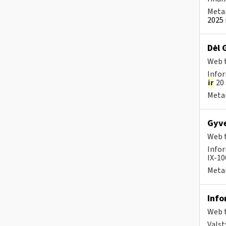
Metai
2025 
Dėl 
Web t
Infor
ir
20 
Metai
Gyve
Web t
Infor
IX-100
Metai
Info
Web t
Valst