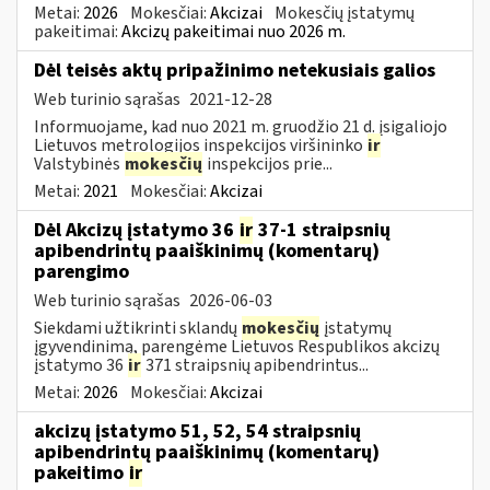
Metai:
2026
Mokesčiai:
Akcizai
Mokesčių įstatymų
pakeitimai:
Akcizų pakeitimai nuo 2026 m.
Dėl teisės aktų pripažinimo netekusiais galios
Web turinio sąrašas
2021-12-28
Informuojame, kad nuo 2021 m. gruodžio 21 d. įsigaliojo
Lietuvos metrologijos inspekcijos viršininko
ir
Valstybinės
mokesčių
inspekcijos prie...
Metai:
2021
Mokesčiai:
Akcizai
Dėl Akcizų įstatymo 36
ir
37-1 straipsnių
apibendrintų paaiškinimų (komentarų)
parengimo
Web turinio sąrašas
2026-06-03
Siekdami užtikrinti sklandų
mokesčių
įstatymų
įgyvendinimą, parengėme Lietuvos Respublikos akcizų
įstatymo 36
ir
371 straipsnių apibendrintus...
Metai:
2026
Mokesčiai:
Akcizai
akcizų įstatymo 51, 52, 54 straipsnių
apibendrintų paaiškinimų (komentarų)
pakeitimo
ir