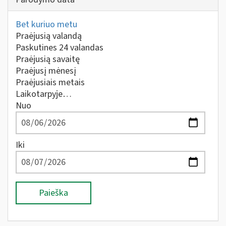
Bet kuriuo metu
Praėjusią valandą
Paskutines 24 valandas
Praėjusią savaitę
Praėjusį mėnesį
Praėjusiais metais
Laikotarpyje…
Nuo
Iki
Paieška