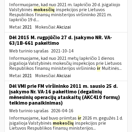
Informuojame, kad nuo 2021 m. lapkričio 20 d. įsigaliojo
Valstybinės
mokesčių
inspekcijos prie Lietuvos
Respublikos finansų ministerijos viršininko 2021 m.
lapkričio 19 d....
Metai:
2021
Mokesčiai:
Akcizai
Dėl 2015 M. rugpjūčio 27 d. įsakymo NR. VA-
63/1B-661 pakeitimo
Web turinio sąrašas
2021-10-14
Informuojame, kad nuo 2021 metų lapkričio 1 dienos
įsigalioja Valstybinės mokesčių inspekcijos prie Lietuvos
Respublikos finansų ministerijos viršininko
ir
Muitinės...
Metai:
2021
Mokesčiai:
Akcizai
Dėl VMI prie FM viršininko 2011 m. sausio 25 d.
įsakymo Nr. VA-16 pakeitimo (degalinių
mėnesinių operacijų ataskaitų (AKC410 formų)
teikimo panaikinimas)
Web turinio sąrašas
2026-04-16
Informuojame, kad buvo priimtas
ir
2026 m. gegužės 1 d.
įsigalioja Valstybinės
mokesčių
inspekcijos prie
Lietuvos Respublikos finansų ministerijos...