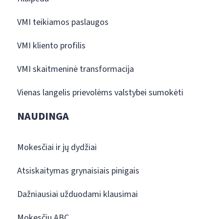
VMI teikiamos paslaugos
VMI kliento profilis
VMI skaitmeninė transformacija
Vienas langelis prievolėms valstybei sumokėti
NAUDINGA
Mokesčiai ir jų dydžiai
Atsiskaitymas grynaisiais pinigais
Dažniausiai užduodami klausimai
Mokesčių ABC