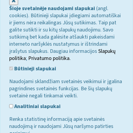
Uždaryti
Šioje svetainėje naudojami slapukai
(angl.
cookies). Būtinieji slapukai įdiegiami automatiškai
ir jiems nėra reikalingas Jūsų sutikimas. Taip pat
galite sutikti ir su kitų slapukų naudojimu. Savo
sutikimą bet kada galėsite atšaukti pakeisdami
interneto naršyklės nustatymus ir ištrindami
įrašytus slapukus. Daugiau informacijos
Slapukų
politika
;
Privatumo politika.
Būtinieji slapukai
Naudojami sklandžiam svetainės veikimui ir įgalina
pagrindines svetainės funkcijas. Be šių slapukų
svetainė negali tinkamai veikti.
Analitiniai slapukai
Renka statistinę informaciją apie svetainės
naudojimą ir naudojami Jūsų naršymo patirties