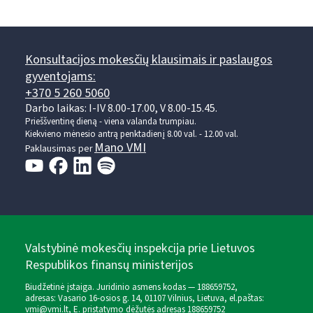
Konsultacijos mokesčių klausimais ir paslaugos
gyventojams:
+370 5 260 5060
Darbo laikas: I-IV 8.00-17.00, V 8.00-15.45.
Prieššventinę dieną - viena valanda trumpiau.
Kiekvieno mėnesio antrą penktadienį 8.00 val. - 12.00 val.
Mano VMI
Paklausimas per
Valstybinė mokesčių inspekcija prie Lietuvos
Respublikos finansų ministerijos
Biudžetinė įstaiga. Juridinio asmens kodas — 188659752,
adresas: Vasario 16-osios g. 14, 01107 Vilnius, Lietuva, el.paštas:
vmi@vmi.lt
, E. pristatymo dėžutės adresas 188659752