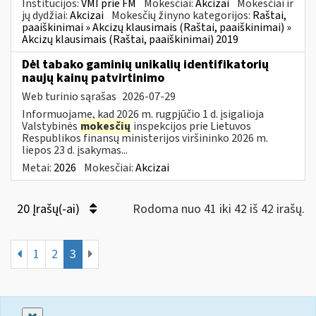
Institucijos:
VMI prie FM
Mokesčiai:
Akcizai
Mokesčiai ir
jų dydžiai:
Akcizai
Mokesčių žinyno kategorijos:
Raštai,
paaiškinimai » Akcizų klausimais (Raštai, paaiškinimai) »
Akcizų klausimais (Raštai, paaiškinimai) 2019
Dėl tabako gaminių unikalių identifikatorių
naujų kainų patvirtinimo
Web turinio sąrašas
2026-07-29
Informuojame, kad 2026 m. rugpjūčio 1 d. įsigalioja
Valstybinės
mokesčių
inspekcijos prie Lietuvos
Respublikos finansų ministerijos viršininko 2026 m.
liepos 23 d. įsakymas...
Metai:
2026
Mokesčiai:
Akcizai
20 Įrašų(-ai)
Rodoma nuo 41 iki 42 iš 42 irašų.
1
2
3