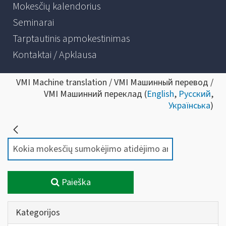
Mokesčių kalendorius
Seminarai
Tarptautinis apmokestinimas
Kontaktai / Apklausa
VMI Machine translation / VMI Машинный перевод /
VMI Машинний переклад (
English
,
Русский
,
Українська
)
Paieška
Kategorijos