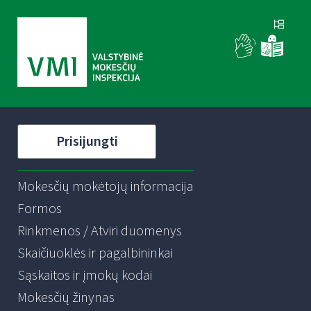
Prisijungti
Mokesčių mokėtojų informacija
Formos
Rinkmenos / Atviri duomenys
Skaičiuoklės ir pagalbininkai
Sąskaitos ir įmokų kodai
Mokesčių žinynas