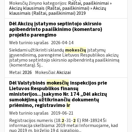
Mokesčių žinyno kategorijos:
Raštai, paaiškinimai »
Akcizų klausimais (Raštai, paaiškinimai) » Akcizų
klausimais (Raštai, paaiškinimai) 2019
Dėl Akcizų įstatymo septintojo skirsnio
apibendrinto paaiškinimo (komentaro)
projekto parengimo
Web turinio sąrašas
2026-04-14
Siekdami užtikrinti sklandų
mokesčių
įstatymų
įgyvendinimą, parengėme Lietuvos Respublikos akcizų
įstatymo septintojo skirsnio apibendrintą paaiškinimą
(komentarą). Šį...
Metai:
2026
Mokesčiai:
Akcizai
Dėl Valstybinės
mokesčių
inspekcijos prie
Lietuvos Respublikos finansų
ministerijos...Įsakymo Nr. 174 „Dėl akcizų
sumokėjimą užtikrinančių dokumentų
priėmimo, registravimo
ir
Web turinio sąrašas
2019-06-21
Registracijos numeris (18.
2
-31-
2
E) RM-18924 Ši
informacija skelbiama: 2019 metai Informuojame, kad
nuo 2019 m. birželio 19 d. įsigaliojo...