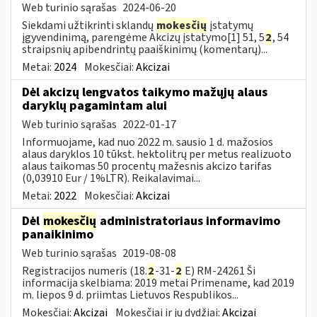
Web turinio sąrašas
2024-06-20
Siekdami užtikrinti sklandų
mokesčių
įstatymų
įgyvendinimą, parengėme Akcizų įstatymo[1] 51, 5
2
, 54
straipsnių apibendrintų paaiškinimų (komentarų)...
Metai:
2024
Mokesčiai:
Akcizai
Dėl akcizų lengvatos taikymo mažųjų alaus
daryklų pagamintam alui
Web turinio sąrašas
2022-01-17
Informuojame, kad nuo 2022 m. sausio 1 d. mažosios
alaus daryklos 10 tūkst. hektolitrų per metus realizuoto
alaus taikomas 50 procentų mažesnis akcizo tarifas
(0,03910 Eur / 1%LTR). Reikalavimai...
Metai:
2022
Mokesčiai:
Akcizai
Dėl
mokesčių
administratoriaus informavimo
panaikinimo
Web turinio sąrašas
2019-08-08
Registracijos numeris (18.
2
-31-
2
E) RM-24261 Ši
informacija skelbiama: 2019 metai Primename, kad 2019
m. liepos 9 d. priimtas Lietuvos Respublikos...
Mokesčiai:
Akcizai
Mokesčiai ir jų dydžiai:
Akcizai