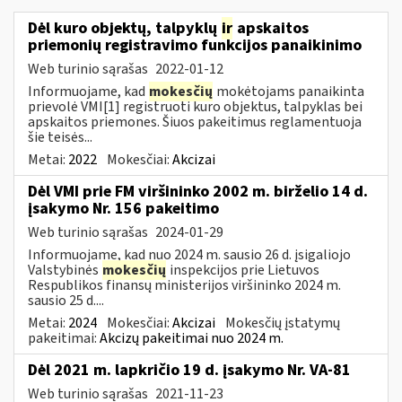
Dėl kuro objektų, talpyklų
ir
apskaitos
priemonių registravimo funkcijos panaikinimo
Web turinio sąrašas
2022-01-12
Informuojame, kad
mokesčių
mokėtojams panaikinta
prievolė VMI[1] registruoti kuro objektus, talpyklas bei
apskaitos priemones. Šiuos pakeitimus reglamentuoja
šie teisės...
Metai:
2022
Mokesčiai:
Akcizai
Dėl VMI prie FM viršininko 2002 m. birželio 14 d.
įsakymo Nr. 156 pakeitimo
Web turinio sąrašas
2024-01-29
Informuojame, kad nuo 2024 m. sausio 26 d. įsigaliojo
Valstybinės
mokesčių
inspekcijos prie Lietuvos
Respublikos finansų ministerijos viršininko 2024 m.
sausio 25 d....
Metai:
2024
Mokesčiai:
Akcizai
Mokesčių įstatymų
pakeitimai:
Akcizų pakeitimai nuo 2024 m.
Dėl 2021 m. lapkričio 19 d. įsakymo Nr. VA-81
Web turinio sąrašas
2021-11-23