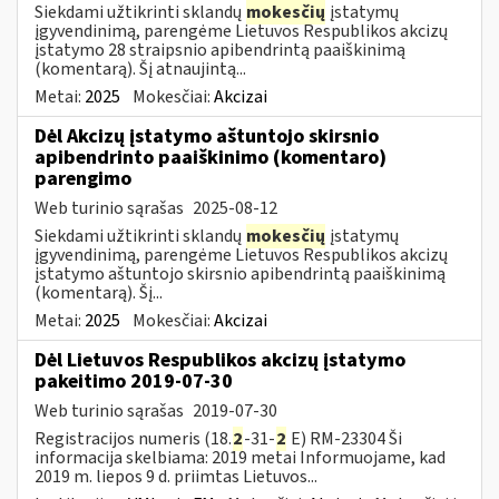
Siekdami užtikrinti sklandų
mokesčių
įstatymų
įgyvendinimą, parengėme Lietuvos Respublikos akcizų
įstatymo 28 straipsnio apibendrintą paaiškinimą
(komentarą). Šį atnaujintą...
Metai:
2025
Mokesčiai:
Akcizai
Dėl Akcizų įstatymo aštuntojo skirsnio
apibendrinto paaiškinimo (komentaro)
parengimo
Web turinio sąrašas
2025-08-12
Siekdami užtikrinti sklandų
mokesčių
įstatymų
įgyvendinimą, parengėme Lietuvos Respublikos akcizų
įstatymo aštuntojo skirsnio apibendrintą paaiškinimą
(komentarą). Šį...
Metai:
2025
Mokesčiai:
Akcizai
Dėl Lietuvos Respublikos akcizų įstatymo
pakeitimo 2019-07-30
Web turinio sąrašas
2019-07-30
Registracijos numeris (18.
2
-31-
2
E) RM-23304 Ši
informacija skelbiama: 2019 metai Informuojame, kad
2019 m. liepos 9 d. priimtas Lietuvos...