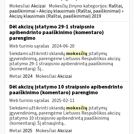
Mokesčiai:
Akcizai
Mokesčių žinyno kategorijos:
Raštai,
paaiškinimai » Akcizų klausimais (Raštai, paaiškinimai) »
Akcizų klausimais (Raštai, paaiškinimai) 2019
Dėl akcizų įstatymo 29-1 straipsnio
apibendrinto paaiškinimo (komentaro)
parengimo
Web turinio sąrašas
2024-06-20
Siekdami užtikrinti sklandų
mokesčių
įstatymų
įgyvendinimą, parengėme Lietuvos Respublikos akcizų
įstatymo 29-1 straipsnio apibendrintą paaiškinimą
(komentarą). Šį...
Metai:
2024
Mokesčiai:
Akcizai
Dėl akcizų įstatymo 10 straipsnio apibendrinto
paaiškinimo (komentaro) parengimo
Web turinio sąrašas
2025-02-11
Siekdami užtikrinti sklandų
mokesčių
įstatymų
įgyvendinimą, parengėme Lietuvos Respublikos akcizų
įstatymo 10 straipsnio apibendrintą paaiškinimą
(komentarą). Šį atnaujintą...
Metai:
2025
Mokesčiai:
Akcizai