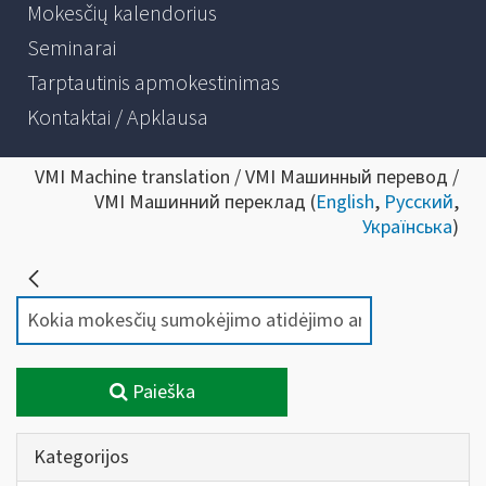
Mokesčių kalendorius
Seminarai
Tarptautinis apmokestinimas
Kontaktai / Apklausa
VMI Machine translation / VMI Машинный перевод /
VMI Машинний переклад (
English
,
Русский
,
Українська
)
Paieška
Kategorijos