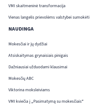
VMI skaitmeninė transformacija
Vienas langelis prievolėms valstybei sumokėti
NAUDINGA
Mokesčiai ir jų dydžiai
Atsiskaitymas grynaisiais pinigais
Dažniausiai užduodami klausimai
Mokesčių ABC
Viktorina moksleiviams
VMI kviečia į „Pasimatymą su mokesčiais“