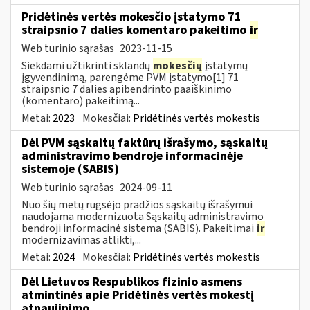
Pridėtinės vertės mokesčio įstatymo 71
straipsnio 7 dalies komentaro pakeitimo
ir
Web turinio sąrašas
2023-11-15
Siekdami užtikrinti sklandų
mokesčių
įstatymų
įgyvendinimą, parengėme PVM įstatymo[1] 71
straipsnio 7 dalies apibendrinto paaiškinimo
(komentaro) pakeitimą...
Metai:
2023
Mokesčiai:
Pridėtinės vertės mokestis
Dėl PVM sąskaitų faktūrų išrašymo, sąskaitų
administravimo bendroje informacinėje
sistemoje (SABIS)
Web turinio sąrašas
2024-09-11
Nuo šių metų rugsėjo pradžios sąskaitų išrašymui
naudojama modernizuota Sąskaitų administravimo
bendroji informacinė sistema (SABIS). Pakeitimai
ir
modernizavimas atlikti,...
Metai:
2024
Mokesčiai:
Pridėtinės vertės mokestis
Dėl Lietuvos Respublikos fizinio asmens
atmintinės apie Pridėtinės vertės mokestį
atnaujinimo