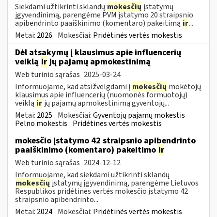
Siekdami užtikrinti sklandų
mokesčių
įstatymų
įgyvendinimą, parengėme PVM įstatymo 20 straipsnio
apibendrinto paaiškinimo (komentaro) pakeitimą
ir
...
Metai:
2026
Mokesčiai:
Pridėtinės vertės mokestis
Dėl atsakymų į klausimus apie influencerių
veiklą
ir
jų pajamų apmokestinimą
Web turinio sąrašas
2025-03-24
Informuojame, kad atsižvelgdami į
mokesčių
mokėtojų
klausimus apie influencerių (nuomonės formuotojų)
veiklą
ir
jų pajamų apmokestinimą gyventojų...
Metai:
2025
Mokesčiai:
Gyventojų pajamų mokestis
Pelno mokestis
Pridėtinės vertės mokestis
mokesčio įstatymo 42 straipsnio apibendrinto
paaiškinimo (komentaro) pakeitimo
ir
Web turinio sąrašas
2024-12-12
Informuojame, kad siekdami užtikrinti sklandų
mokesčių
įstatymų įgyvendinimą, parengėme Lietuvos
Respublikos pridėtinės vertės mokesčio įstatymo 42
straipsnio apibendrinto...
Metai:
2024
Mokesčiai:
Pridėtinės vertės mokestis