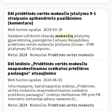
Dėl pridėtinės vertės mokesčio įstatymo 9-1
straipsnio apibendrinto paaiškinimo
(komentaro)
Web turinio sąrašas
2024-03-29
Siekdami užtikrinti sklandų
mokesčių
įstatymų
įgyvendinimą, parengėme Lietuvos Respublikos
pridėtinės vertės mokesčio įstatymo (toliau – PVM
įstatymas) 91 straipsnio...
Metai:
2024
Mokesčiai:
Pridėtinės vertės mokestis
Dėl leidinio „Pridėtinės vertės mokesčiu
neapmokestinamos sveikatos priežiūros
paslaugos“ atnaujinimo
Web turinio sąrašas
2024-06-03
Informuojame, kad atnaujintas leidinys „Pridėtinės
vertės mokesčiu neapmokestinamos sveikatos
priežiūros paslaugos“. Leidinys skelbiamas VMI prie FM
interneto svetainėje adresu: www.vmi.lt/...
Metai:
2024
Mokesčiai:
Pridėtinės vertės mokestis