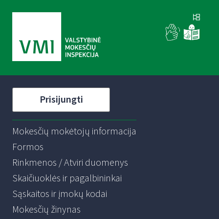
Prisijungti
Mokesčių mokėtojų informacija
Formos
Rinkmenos / Atviri duomenys
Skaičiuoklės ir pagalbininkai
Sąskaitos ir įmokų kodai
Mokesčių žinynas