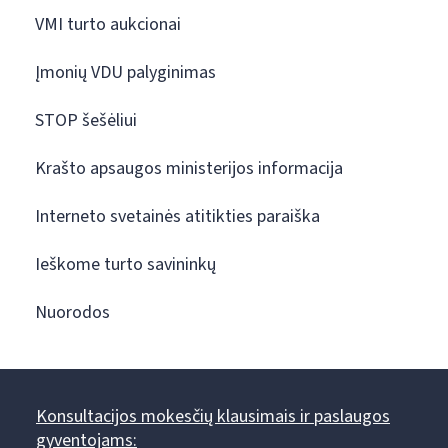
VMI turto aukcionai
Įmonių VDU palyginimas
STOP šešėliui
Krašto apsaugos ministerijos informacija
Interneto svetainės atitikties paraiška
Ieškome turto savininkų
Nuorodos
Konsultacijos mokesčių klausimais ir paslaugos
gyventojams: