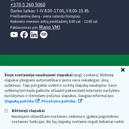
+370 5 260 5060
Darbo laikas: I-IV 8.00-17.00, V 8.00-15.45.
Prieššventinę dieną - viena valanda trumpiau.
Kiekvieno mėnesio antrą penktadienį 8.00 val. - 12.00 val.
Mano VMI
Paklausimas per
Valstybinė mokesčių inspekcija prie Lietuvos
U
Respublikos finansų ministerijos
Šioje svetainėje naudojami slapukai
(angl. cookies). Būtinieji
slapukai įdiegiami automatiškai ir jiems nėra reikalingas Jūsų
Biudžetinė įstaiga. Juridinio asmens kodas — 188659752,
sutikimas. Taip pat galite sutikti ir su kitų slapukų naudojimu. Savo
adresas: Vasario 16-osios g. 14, 01107 Vilnius, Lietuva, el.paštas:
sutikimą bet kada galėsite atšaukti pakeisdami interneto naršyklės
vmi@vmi.lt
, E. pristatymo dėžutės adresas 188659752
nustatymus ir ištrindami įrašytus slapukus. Daugiau informacijos
Duomenys apie Valstybinę mokesčių inspekciją prie Lietuvos
Slapukų politika
;
Privatumo politika.
Respublikos finansų ministerijos kaupiami ir saugomi Juridinių
asmenų registre
Būtinieji slapukai
Naudojami sklandžiam svetainės veikimui ir įgalina pagrindines
svetainės funkcijas. Be šių slapukų svetainė negali tinkamai veikti.