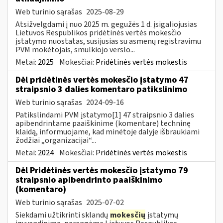
Web turinio sąrašas
2025-08-29
Atsižvelgdami į nuo 2025 m. gegužės 1 d. įsigaliojusias
Lietuvos Respublikos pridėtinės vertės mokesčio
įstatymo nuostatas, susijusias su asmenų registravimu
PVM mokėtojais, smulkiojo verslo...
Metai:
2025
Mokesčiai:
Pridėtinės vertės mokestis
Dėl pridėtinės vertės mokesčio įstatymo 47
straipsnio 3 dalies komentaro patikslinimo
Web turinio sąrašas
2024-09-16
Patikslindami PVM įstatymo[1] 47 straipsnio 3 dalies
apibendrintame paaiškinime (komentare) techninę
klaidą, informuojame, kad minėtoje dalyje išbraukiami
žodžiai „organizacijai“...
Metai:
2024
Mokesčiai:
Pridėtinės vertės mokestis
Dėl Pridėtinės vertės mokesčio įstatymo 79
straipsnio apibendrinto paaiškinimo
(komentaro)
Web turinio sąrašas
2025-07-02
Siekdami užtikrinti sklandų
mokesčių
įstatymų