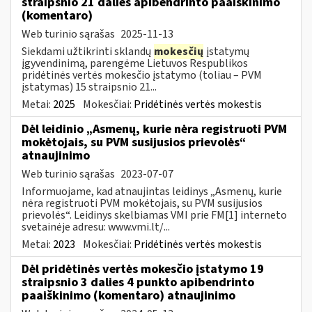
straipsnio 21 dalies apibendrinto paaiškinimo
(komentaro)
Web turinio sąrašas
2025-11-13
Siekdami užtikrinti sklandų
mokesčių
įstatymų
įgyvendinimą, parengėme Lietuvos Respublikos
pridėtinės vertės mokesčio įstatymo (toliau – PVM
įstatymas) 15 straipsnio 21...
Metai:
2025
Mokesčiai:
Pridėtinės vertės mokestis
Dėl leidinio „Asmenų, kurie nėra registruoti PVM
mokėtojais, su PVM susijusios prievolės“
atnaujinimo
Web turinio sąrašas
2023-07-07
Informuojame, kad atnaujintas leidinys „Asmenų, kurie
nėra registruoti PVM mokėtojais, su PVM susijusios
prievolės“. Leidinys skelbiamas VMI prie FM[1] interneto
svetainėje adresu: www.vmi.lt/...
Metai:
2023
Mokesčiai:
Pridėtinės vertės mokestis
Dėl pridėtinės vertės mokesčio įstatymo 19
straipsnio 3 dalies 4 punkto apibendrinto
paaiškinimo (komentaro) atnaujinimo