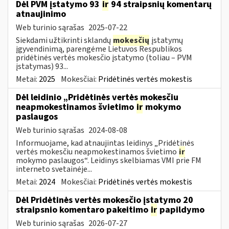
Dėl PVM įstatymo 93
ir
94 straipsnių komentarų
atnaujinimo
Web turinio sąrašas
2025-07-22
Siekdami užtikrinti sklandų
mokesčių
įstatymų
įgyvendinimą, parengėme Lietuvos Respublikos
pridėtinės vertės mokesčio įstatymo (toliau – PVM
įstatymas) 93...
Metai:
2025
Mokesčiai:
Pridėtinės vertės mokestis
Dėl leidinio „Pridėtinės vertės mokesčiu
neapmokestinamos švietimo
ir
mokymo
paslaugos
Web turinio sąrašas
2024-08-08
Informuojame, kad atnaujintas leidinys „Pridėtinės
vertės mokesčiu neapmokestinamos švietimo
ir
mokymo paslaugos“. Leidinys skelbiamas VMI prie FM
interneto svetainėje...
Metai:
2024
Mokesčiai:
Pridėtinės vertės mokestis
Dėl Pridėtinės vertės mokesčio įstatymo 20
straipsnio komentaro pakeitimo
ir
papildymo
Web turinio sąrašas
2026-07-27