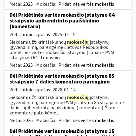
Metai:
2025
Mokesčiai:
Pridėtinės vertės mokestis
Dėl Pridėtinės vertės mokesčio įstatymo 64
straipsnio apibendrinto paaiškinimo
(komentaro)
Web turinio sąrašas
2025-11-19
Siekdami užtikrinti sklandų
mokesčių
įstatymų
įgyvendinimą, parengėme Lietuvos Respublikos
pridėtinės vertės mokesčio įstatymo (toliau – PVM
įstatymas) 64 straipsnio...
Metai:
2025
Mokesčiai:
Pridėtinės vertės mokestis
Dėl Pridėtinės vertės mokesčio įstatymo 85
straipsnio 7 dalies komentaro parengimo
Web turinio sąrašas
2026-01-14
Siekdami užtikrinti sklandų
mokesčių
įstatymų
įgyvendinimą, parengėme PVM įstatymo 85 straipsnio 7
dalies apibendrintą paaiškinimą (komentarą). Šiame
komentare pateikėme...
Metai:
2026
Mokesčiai:
Pridėtinės vertės mokestis
Dėl Pridėtinės vertės mokesčio įstatymo 15