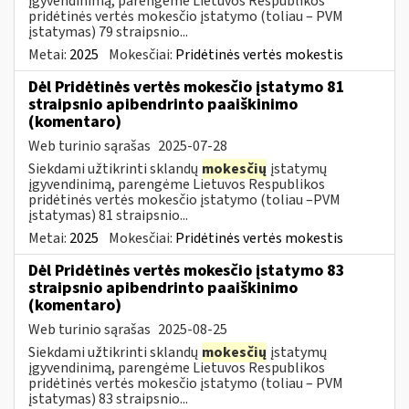
įgyvendinimą, parengėme Lietuvos Respublikos
pridėtinės vertės mokesčio įstatymo (toliau – PVM
įstatymas) 79 straipsnio...
Metai:
2025
Mokesčiai:
Pridėtinės vertės mokestis
Dėl Pridėtinės vertės mokesčio įstatymo 81
straipsnio apibendrinto paaiškinimo
(komentaro)
Web turinio sąrašas
2025-07-28
Siekdami užtikrinti sklandų
mokesčių
įstatymų
įgyvendinimą, parengėme Lietuvos Respublikos
pridėtinės vertės mokesčio įstatymo (toliau –PVM
įstatymas) 81 straipsnio...
Metai:
2025
Mokesčiai:
Pridėtinės vertės mokestis
Dėl Pridėtinės vertės mokesčio įstatymo 83
straipsnio apibendrinto paaiškinimo
(komentaro)
Web turinio sąrašas
2025-08-25
Siekdami užtikrinti sklandų
mokesčių
įstatymų
įgyvendinimą, parengėme Lietuvos Respublikos
pridėtinės vertės mokesčio įstatymo (toliau – PVM
įstatymas) 83 straipsnio...