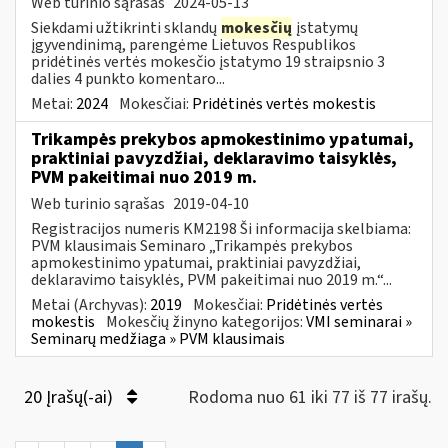
Web turinio sąrašas
2024-05-13
Siekdami užtikrinti sklandų
mokesčių
įstatymų
įgyvendinimą, parengėme Lietuvos Respublikos
pridėtinės vertės mokesčio įstatymo 19 straipsnio 3
dalies 4 punkto komentaro...
Metai:
2024
Mokesčiai:
Pridėtinės vertės mokestis
Trikampės prekybos apmokestinimo ypatumai,
praktiniai pavyzdžiai, deklaravimo taisyklės,
PVM pakeitimai nuo 2019 m.
Web turinio sąrašas
2019-04-10
Registracijos numeris KM2198 Ši informacija skelbiama:
PVM klausimais Seminaro „Trikampės prekybos
apmokestinimo ypatumai, praktiniai pavyzdžiai,
deklaravimo taisyklės, PVM pakeitimai nuo 2019 m.“...
Metai (Archyvas):
2019
Mokesčiai:
Pridėtinės vertės
mokestis
Mokesčių žinyno kategorijos:
VMI seminarai »
Seminarų medžiaga » PVM klausimais
20 Įrašų(-ai)
Rodoma nuo 61 iki 77 iš 77 irašų.