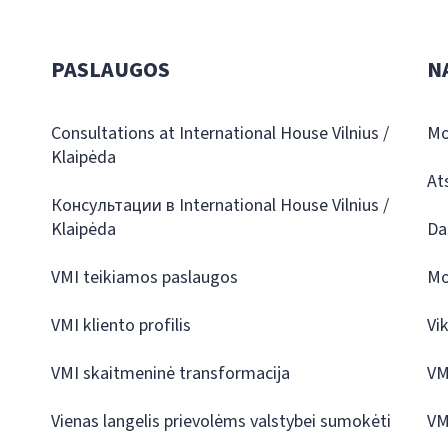
PASLAUGOS
N
Consultations at International House Vilnius /
Mo
Klaipėda
At
Консультации в International House Vilnius /
Klaipėda
Da
VMI teikiamos paslaugos
Mo
VMI kliento profilis
Vi
VMI skaitmeninė transformacija
VM
Vienas langelis prievolėms valstybei sumokėti
VM