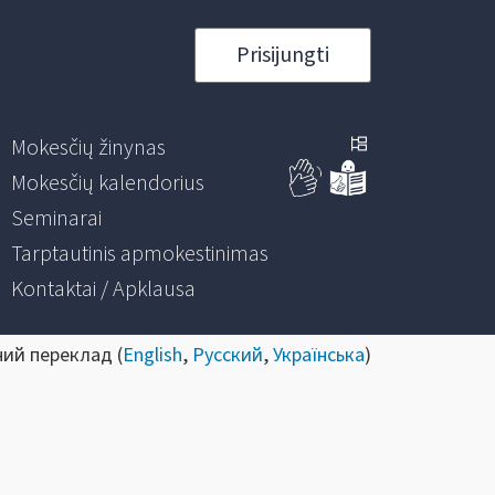
Prisijungti
Mokesčių žinynas
Mokesčių kalendorius
Seminarai
Tarptautinis apmokestinimas
Kontaktai / Apklausa
ний переклад (
English
,
Русский
,
Українська
)