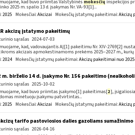
muojame, kad buvo priimtas Valstybinės
mokesčių
inspekcijos pr
ninko 2025 m. spalio 13 d. įsakymas Nr. VA-93[1]...
:
2025
Mokesčiai:
Akcizai
Mokesčių įstatymų pakeitimai:
Akcizų 
LR akcizų įstatymo pakeitimų
urinio sąrašas
2024-07-03
muojame, kad, vadovaujantis AĮ[1] pakeitimu Nr. XIV-2769[2] nusta
ikroms akcizais apmokestinamoms prekėms 2025–2027 m., kurių da
:
2024
Mokesčių įstatymų pakeitimai:
Akcizų pakeitimai nuo 2025
 m. birželio 14 d. įsakymo Nr. 156 pakeitimo (nealkohol
urinio sąrašas
2025-10-02
muojame, kad buvo priimtas įsakymo[1] pakeitimas[
2
], įsigalios
domas minėtuoju įsakymu patvirtintas...
:
2025
Mokesčiai:
Akcizai
Mokesčių įstatymų pakeitimai:
Akcizų 
akcizų tarifo pastoviosios dalies gazoliams sumažinimo
urinio sąrašas
2026-04-16