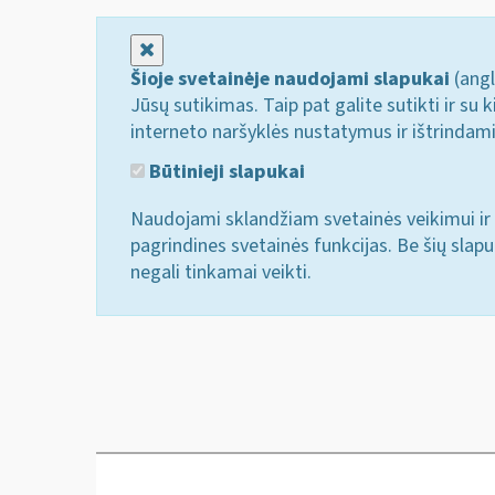
Uždaryti
Šioje svetainėje naudojami slapukai
(angl
Jūsų sutikimas. Taip pat galite sutikti ir s
interneto naršyklės nustatymus ir ištrindam
Būtinieji slapukai
Naudojami sklandžiam svetainės veikimui ir 
pagrindines svetainės funkcijas. Be šių slap
negali tinkamai veikti.