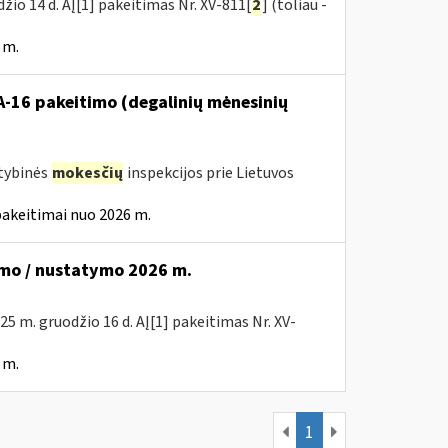
žio 14 d. AĮ[1] pakeitimas Nr. XV-811[
2
] (toliau -
 m.
VA-16 pakeitimo (degalinių mėnesinių
stybinės
mokesčių
inspekcijos prie Lietuvos
pakeitimai nuo 2026 m.
mo / nustatymo 2026 m.
025 m. gruodžio 16 d. AĮ[1] pakeitimas Nr. XV-
 m.
1