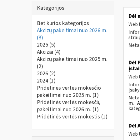
Kategorijos
Dėl 
Bet kurios kategorijos
Web t
Akcizų pakeitimai nuo 2026 m.
Infor
(8)
strai
2025
(5)
Metai
Akcizai
(4)
Akcizų pakeitimai nuo 2025 m.
Dėl 
(2)
įsta
2026
(2)
Web t
2024
(1)
Infor
Pridėtinės vertės mokesčio
Įsaky
pakeitimai nuo 2025 m.
(1)
Metai
Pridėtinės vertės mokesčių
m.
A
kateg
pakeitimai nuo 2026 m.
(1)
Pridėtinės vertės mokestis
(1)
Dėl 
Web t