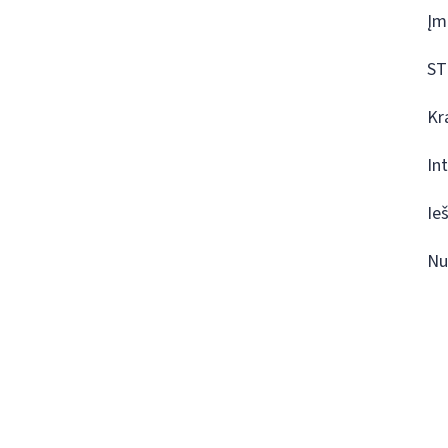
Įm
ST
Kr
In
Ie
Nu