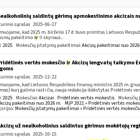
nealkoholinių saldintų gėrimų apmokestinimo akcizais nu
urinio sąrašas
2025-06-27
muojame, kad 2025 m. birželio 17 d. buvo priimtas Lietuvos Respub
psnių pakeitimo
ir
II skyriaus...
:
2025
Mokesčių įstatymų pakeitimai:
Akcizų pakeitimai nuo 2026
Pridėtinės vertės mokesčio
ir
Akcizų lengvatų taikymo Eu
igoms
urinio sąrašas
2025-12-22
muojame, kad Lietuvos Respublikos finansų ministro 2025 m. gruodž
mas) kurį galima rasti čia, nauja redakcija išdėstytas Pridėtinės ve
:
2025
Mokesčiai:
Akcizai
Pridėtinės vertės mokestis
Mokesčių 
kcizų pakeitimai nuo 2026 m.
MĮP 2021 » Pridėtinės vertės mokes
orijos:
Mokesčių įstatymų pakeitimai » Pridėtinės vertės mokesči
Akcizų už nealkoholinius saldintus gėrimus mokėtojų reg
urinio sąrašas
2025-10-15