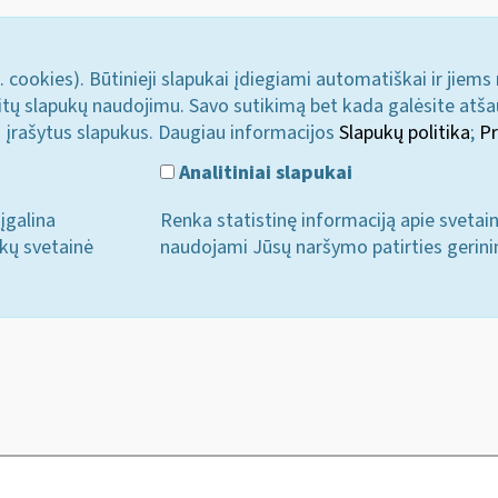
. cookies). Būtinieji slapukai įdiegiami automatiškai ir jiems
u kitų slapukų naudojimu. Savo sutikimą bet kada galėsite atš
i įrašytus slapukus. Daugiau informacijos
Slapukų politika
;
Pr
Analitiniai slapukai
įgalina
Renka statistinę informaciją apie svetai
ukų svetainė
naudojami Jūsų naršymo patirties gerini