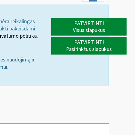
 nėra reikalingas
PATVIRTINTI
aukti pakeisdami
Visus slapukus
ivatumo politika.
PATVIRTINTI
Pasirinktus slapukus
nės naudojimą ir
mui.