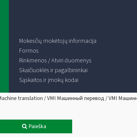
Mokesčių mokėtojų informacija
Formos
Rinkmenos / Atviri duomenys
Skaičiuoklės ir pagalbininkai
Sąskaitos ir įmokų kodai
Machine translation / VMI Машинный перевод / VMI Машин
Paieška