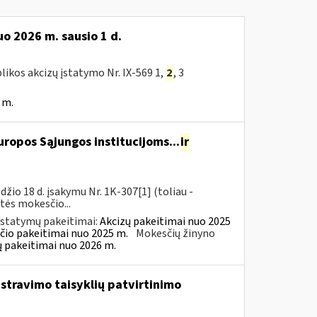
o 2026 m. sausio 1 d.
likos akcizų įstatymo Nr. IX-569 1,
2
, 3
 m.
ropos Sąjungos institucijoms...
ir
io 18 d. įsakymu Nr. 1K-307[1] (toliau -
rtės mokesčio...
įstatymų pakeitimai:
Akcizų pakeitimai nuo 2025
čio pakeitimai nuo 2025 m.
Mokesčių žinyno
ų pakeitimai nuo 2026 m.
istravimo taisyklių patvirtinimo