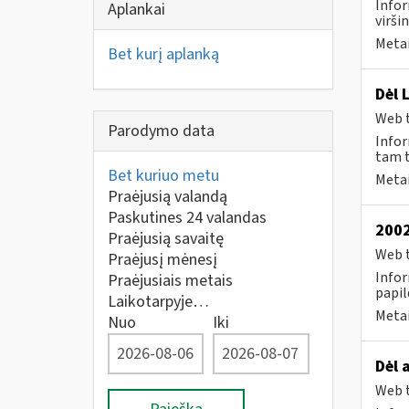
Infor
Aplankai
virši
Metai
Bet kurį aplanką
Dėl 
Web t
Parodymo data
Infor
tam t
Bet kuriuo metu
Metai
Praėjusią valandą
Paskutines 24 valandas
2002
Praėjusią savaitę
Web t
Praėjusį mėnesį
Infor
Praėjusiais metais
papil
Laikotarpyje…
Metai
Nuo
Iki
Dėl 
Web t