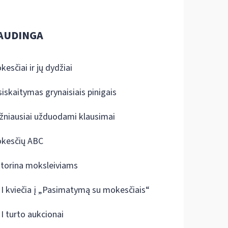
AUDINGA
kesčiai ir jų dydžiai
siskaitymas grynaisiais pinigais
žniausiai užduodami klausimai
kesčių ABC
ktorina moksleiviams
I kviečia į „Pasimatymą su mokesčiais“
I turto aukcionai