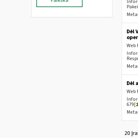
Paieška
Infor
Pakeit
Metai
Dėl 
oper
Web t
Infor
Respu
Metai
Dėl 
Web t
Infor
679[
Metai
20 Įra