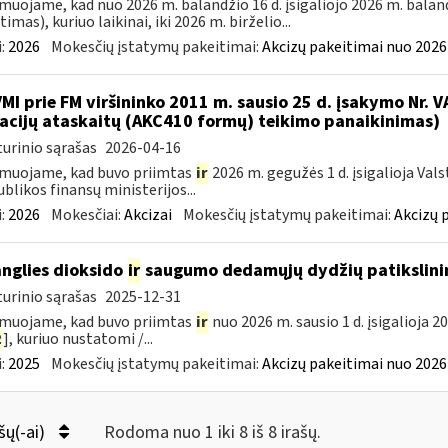
muojame, kad nuo 2026 m. balandžio 16 d. įsigaliojo 2026 m. baland
imas), kuriuo laikinai, iki 2026 m. birželio...
:
2026
Mokesčių įstatymų pakeitimai:
Akcizų pakeitimai nuo 2026
VMI prie FM viršininko 2011 m. sausio 25 d. įsakymo Nr. 
acijų ataskaitų (AKC410 formų) teikimo panaikinimas)
urinio sąrašas
2026-04-16
muojame, kad buvo priimtas
ir
2026 m. gegužės 1 d. įsigalioja Val
blikos finansų ministerijos...
:
2026
Mokesčiai:
Akcizai
Mokesčių įstatymų pakeitimai:
Akcizų 
anglies dioksido
ir
saugumo dedamųjų dydžių patikslini
urinio sąrašas
2025-12-31
muojame, kad buvo priimtas
ir
nuo 2026 m. sausio 1 d. įsigalioja 2
2
], kuriuo nustatomi /...
:
2025
Mokesčių įstatymų pakeitimai:
Akcizų pakeitimai nuo 2026
šų(-ai)
Rodoma nuo 1 iki 8 iš 8 irašų.