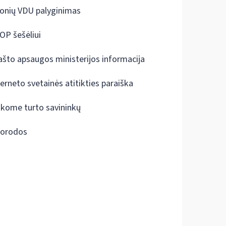
onių VDU palyginimas
OP šešėliui
ašto apsaugos ministerijos informacija
terneto svetainės atitikties paraiška
škome turto savininkų
orodos