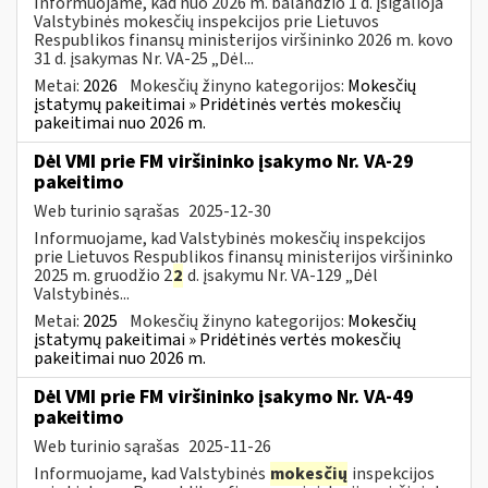
Informuojame, kad nuo 2026 m. balandžio 1 d. įsigalioja
Valstybinės mokesčių inspekcijos prie Lietuvos
Respublikos finansų ministerijos viršininko 2026 m. kovo
31 d. įsakymas Nr. VA-25 „Dėl...
Metai:
2026
Mokesčių žinyno kategorijos:
Mokesčių
įstatymų pakeitimai » Pridėtinės vertės mokesčių
pakeitimai nuo 2026 m.
Dėl VMI prie FM viršininko įsakymo Nr. VA-29
pakeitimo
Web turinio sąrašas
2025-12-30
Informuojame, kad Valstybinės mokesčių inspekcijos
prie Lietuvos Respublikos finansų ministerijos viršininko
2025 m. gruodžio 2
2
d. įsakymu Nr. VA-129 „Dėl
Valstybinės...
Metai:
2025
Mokesčių žinyno kategorijos:
Mokesčių
įstatymų pakeitimai » Pridėtinės vertės mokesčių
pakeitimai nuo 2026 m.
Dėl VMI prie FM viršininko įsakymo Nr. VA-49
pakeitimo
Web turinio sąrašas
2025-11-26
Informuojame, kad Valstybinės
mokesčių
inspekcijos