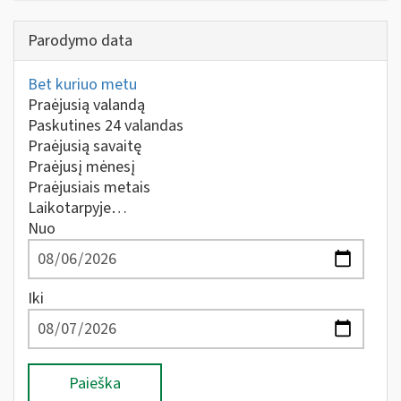
Parodymo data
Bet kuriuo metu
Praėjusią valandą
Paskutines 24 valandas
Praėjusią savaitę
Praėjusį mėnesį
Praėjusiais metais
Laikotarpyje…
Nuo
Iki
Paieška