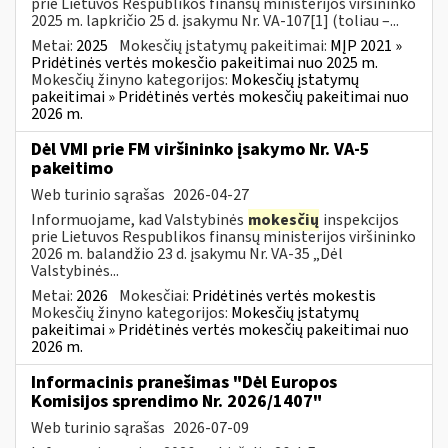
prie Lietuvos Respublikos finansų ministerijos viršininko
2025 m. lapkričio 25 d. įsakymu Nr. VA-107[1] (toliau –...
Metai:
2025
Mokesčių įstatymų pakeitimai:
MĮP 2021 »
Pridėtinės vertės mokesčio pakeitimai nuo 2025 m.
Mokesčių žinyno kategorijos:
Mokesčių įstatymų
pakeitimai » Pridėtinės vertės mokesčių pakeitimai nuo
2026 m.
Dėl VMI prie FM viršininko įsakymo Nr. VA-5
pakeitimo
Web turinio sąrašas
2026-04-27
Informuojame, kad Valstybinės
mokesčių
inspekcijos
prie Lietuvos Respublikos finansų ministerijos viršininko
2026 m. balandžio 23 d. įsakymu Nr. VA-35 „Dėl
Valstybinės...
Metai:
2026
Mokesčiai:
Pridėtinės vertės mokestis
Mokesčių žinyno kategorijos:
Mokesčių įstatymų
pakeitimai » Pridėtinės vertės mokesčių pakeitimai nuo
2026 m.
Informacinis pranešimas "Dėl Europos
Komisijos sprendimo Nr. 2026/1407"
Web turinio sąrašas
2026-07-09