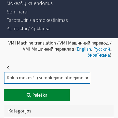
Mokesčių kalendorius
Seminarai
Tarptautinis apmokestinimas
Kontaktai / Apklausa
VMI Machine translation / VMI Машинный перевод /
VMI Машинний переклад (
English
,
Русский
,
Українська
)
Paieška
Kategorijos