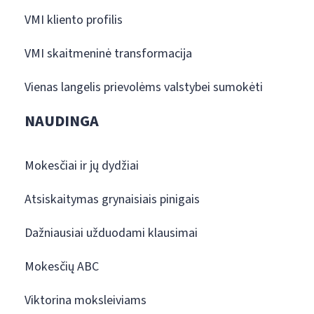
VMI kliento profilis
VMI skaitmeninė transformacija
Vienas langelis prievolėms valstybei sumokėti
NAUDINGA
Mokesčiai ir jų dydžiai
Atsiskaitymas grynaisiais pinigais
Dažniausiai užduodami klausimai
Mokesčių ABC
Viktorina moksleiviams