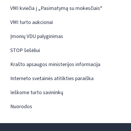
VMI kviečia į „Pasimatymą su mokesčiais“
VMI turto aukcionai
Įmonių VDU palyginimas
STOP šešėliui
Krašto apsaugos ministerijos informacija
Interneto svetainės atitikties paraiška
Ieškome turto savininkų
Nuorodos