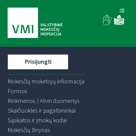
Prisijungti
Mokesčių mokėtojų informacija
Formos
Rinkmenos / Atviri duomenys
Skaičiuoklės ir pagalbininkai
Sąskaitos ir įmokų kodai
Mokesčių žinynas