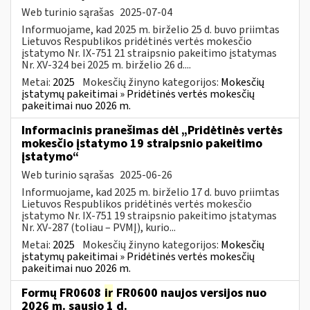
Web turinio sąrašas
2025-07-04
Informuojame, kad 2025 m. birželio 25 d. buvo priimtas
Lietuvos Respublikos pridėtinės vertės mokesčio
įstatymo Nr. IX-751 21 straipsnio pakeitimo įstatymas
Nr. XV-324 bei 2025 m. birželio 26 d....
Metai:
2025
Mokesčių žinyno kategorijos:
Mokesčių
įstatymų pakeitimai » Pridėtinės vertės mokesčių
pakeitimai nuo 2026 m.
Informacinis pranešimas dėl „Pridėtinės vertės
mokesčio įstatymo 19 straipsnio pakeitimo
įstatymo“
Web turinio sąrašas
2025-06-26
Informuojame, kad 2025 m. birželio 17 d. buvo priimtas
Lietuvos Respublikos pridėtinės vertės mokesčio
įstatymo Nr. IX-751 19 straipsnio pakeitimo įstatymas
Nr. XV-287 (toliau – PVMĮ), kurio...
Metai:
2025
Mokesčių žinyno kategorijos:
Mokesčių
įstatymų pakeitimai » Pridėtinės vertės mokesčių
pakeitimai nuo 2026 m.
Formų FR0608
ir
FR0600 naujos versijos nuo
2026 m. sausio 1 d.