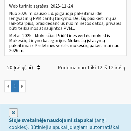
Web turinio sąrašas
2025-11-24
Nuo 2026 m. sausio 1 d. įsigalioja pakeitimai dėl
lengvatinių PVM tarifų taikymo. Dėl šių pasikeitimų už
laikotarpius, prasidedančius nuo minėtos datos, privalės
būti teikiamos atnaujintos PVM...
Metai:
2025
Mokesčiai:
Pridėtinės vertės mokestis
Mokesčių žinyno kategorijos:
Mokesčių įstatymų
pakeitimai » Pridėtinės vertės mokesčių pakeitimai nuo
2026 m.
20 Įrašų(-ai)
Rodoma nuo 1 iki 12 iš 12 irašų.
1
Uždaryti
Šioje svetainėje naudojami slapukai
(angl.
cookies). Būtinieji slapukai įdiegiami automatiškai