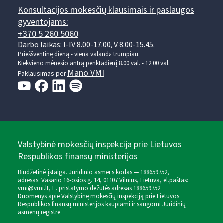
Konsultacijos mokesčių klausimais ir paslaugos
gyventojams:
+370 5 260 5060
Darbo laikas: I-IV 8.00-17.00, V 8.00-15.45.
Prieššventinę dieną - viena valanda trumpiau.
Kiekvieno mėnesio antrą penktadienį 8.00 val. - 12.00 val.
Mano VMI
Paklausimas per
Valstybinė mokesčių inspekcija prie Lietuvos
Respublikos finansų ministerijos
Biudžetinė įstaiga. Juridinio asmens kodas — 188659752,
adresas: Vasario 16-osios g. 14, 01107 Vilnius, Lietuva, el.paštas:
vmi@vmi.lt
, E. pristatymo dėžutės adresas 188659752
Duomenys apie Valstybinę mokesčių inspekciją prie Lietuvos
Respublikos finansų ministerijos kaupiami ir saugomi Juridinių
asmenų registre