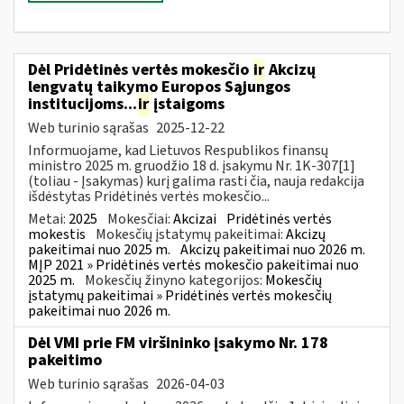
Dėl Pridėtinės vertės mokesčio
ir
Akcizų
lengvatų taikymo Europos Sąjungos
institucijoms...
ir
įstaigoms
Web turinio sąrašas
2025-12-22
Informuojame, kad Lietuvos Respublikos finansų
ministro 2025 m. gruodžio 18 d. įsakymu Nr. 1K-307[1]
(toliau - Įsakymas) kurį galima rasti čia, nauja redakcija
išdėstytas Pridėtinės vertės mokesčio...
Metai:
2025
Mokesčiai:
Akcizai
Pridėtinės vertės
mokestis
Mokesčių įstatymų pakeitimai:
Akcizų
pakeitimai nuo 2025 m.
Akcizų pakeitimai nuo 2026 m.
MĮP 2021 » Pridėtinės vertės mokesčio pakeitimai nuo
2025 m.
Mokesčių žinyno kategorijos:
Mokesčių
įstatymų pakeitimai » Pridėtinės vertės mokesčių
pakeitimai nuo 2026 m.
Dėl VMI prie FM viršininko įsakymo Nr. 178
pakeitimo
Web turinio sąrašas
2026-04-03