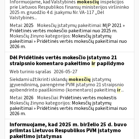
Informuojame, kad Valstybinės
mokesčių
inspekcijos
prie Lietuvos Respublikos finansų ministerijos viršininko
2025 m. gruodžio 4 d. įsakymu Nr. VA-117 „Dėl
Valstybinės...
Metai:
2025
Mokesčių įstatymų pakeitimai:
MĮP 2021 »
Pridėtinės vertės mokesčio pakeitimai nuo 2025 m.
Mokesčių žinyno kategorijos:
Mokesčių įstatymų
pakeitimai » Pridėtinės vertės mokesčių pakeitimai nuo
2026 m.
Dėl Pridėtinės vertės mokesčio įstatymo 21
straipsnio komentaro pakeitimo
ir
papildymo
Web turinio sąrašas
2026-05-27
Siekdami užtikrinti sklandų
mokesčių
įstatymų
įgyvendinimą, parengėme PVM įstatymo 21 straipsnio
apibendrinto paaiškinimo (komentaro) pakeitimą
ir
...
Metai:
2026
Mokesčiai:
Pridėtinės vertės mokestis
Mokesčių žinyno kategorijos:
Mokesčių įstatymų
pakeitimai » Pridėtinės vertės mokesčių pakeitimai nuo
2026 m.
Informuojame, kad 2025 m. birželio 25 d. buvo
priimtas Lietuvos Respublikos PVM įstatymo
pakeitimo įstatymas