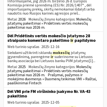
Informuojame, jog 2026 m. birželio 26 d. Europos
Komisija priėmė sprendimą (ES) Nr. 2026/1407* , dėl
importuojamų prekių, skirtų nemokamai išdalyti arba
naudotis nuo Rusijos karinės agresijos prieš...
Metai:
2026
Mokesčių žinyno kategorijos:
Mokesčių
įstatymų pakeitimai » Pridėtinės vertės mokesčių
pakeitimai nuo 2026 m.
Dėl Pridėtinės vertės mokesčio įstatymo 28
straipsnio komentaro pakeitimo
ir
papildymo
Web turinio sąrašas
2025-12-16
Siekdami užtikrinti sklandų
mokesčių
įstatymų
įgyvendinimą, parengėme
ir
suderinome su Lietuvos
bankų asociacija bei Lietuvos banku PVM įstatymo[1]...
Metai:
2025
Mokesčių žinyno kategorijos:
Mokesčių
įstatymų pakeitimai » Pridėtinės vertės mokesčių
pakeitimai nuo 2026 m.
Prašymai, pažymos ir
mokėjimo duomenys » Duomenų teikimas VMI » Raštai,
paaiškinimai Fintech
Dėl VMI prie FM viršininko įsakymo Nr. VA-43
pakeitimo
Web turinio sąrašas
2025-12-05