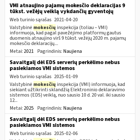
VMI atnaujino pajamų mokesčio deklaracijas 9
tūkst. vežėjų veiklą vykdančių gyventojų
Web turinio sąrašas
2021-04-20
Valstybinė
mokesčių
inspekcija (toliau – VMI)
informuoja, kad pagal pavežėjimo platformų gautus
duomenis atnaujino virš 9 tūkst. vežėjų 2020 m. pajamų
mokesčio deklaracijų....
Metai:
2021
Pagrindinis:
Naujiena
Savaitgalį dėl EDS serverių perkėlimo nebus
pasiekiamos VMI sistemos
Web turinio sąrašas
2025-01-09
Valstybinė
mokesčių
inspekcija (VMI) informuoja, kad
siekiant užtikrinti sklandžią Elektroninio deklaravimo
sistemos (EDS) veiklą, nuo sausio 10 d. 20 val. iki sausio
12...
Metai:
2025
Pagrindinis:
Naujiena
Savaitgalį dėl EDS serverių perkėlimo nebus
pasiekiamos VMI sistemos
Web turinio sąrašas
2025-02-06