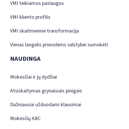
VMI teikiamos paslaugos
VMI kliento profilis
VMI skaitmeninė transformacija
Vienas langelis prievolėms valstybei sumokėti
NAUDINGA
Mokesčiai ir jų dydžiai
Atsiskaitymas grynaisiais pinigais
Dažniausiai užduodami klausimai
Mokesčių ABC