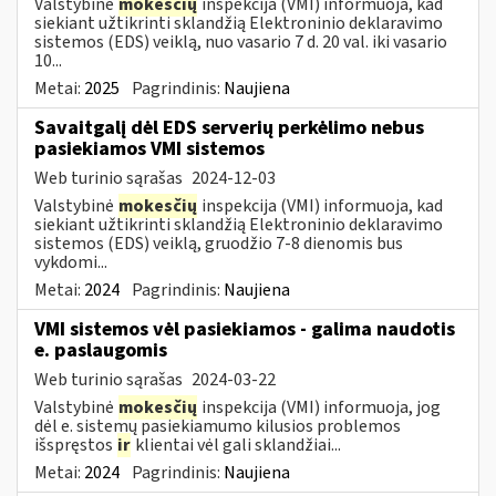
Valstybinė
mokesčių
inspekcija (VMI) informuoja, kad
siekiant užtikrinti sklandžią Elektroninio deklaravimo
sistemos (EDS) veiklą, nuo vasario 7 d. 20 val. iki vasario
10...
Metai:
2025
Pagrindinis:
Naujiena
Savaitgalį dėl EDS serverių perkėlimo nebus
pasiekiamos VMI sistemos
Web turinio sąrašas
2024-12-03
Valstybinė
mokesčių
inspekcija (VMI) informuoja, kad
siekiant užtikrinti sklandžią Elektroninio deklaravimo
sistemos (EDS) veiklą, gruodžio 7-8 dienomis bus
vykdomi...
Metai:
2024
Pagrindinis:
Naujiena
VMI sistemos vėl pasiekiamos - galima naudotis
e. paslaugomis
Web turinio sąrašas
2024-03-22
Valstybinė
mokesčių
inspekcija (VMI) informuoja, jog
dėl e. sistemų pasiekiamumo kilusios problemos
išspręstos
ir
klientai vėl gali sklandžiai...
Metai:
2024
Pagrindinis:
Naujiena