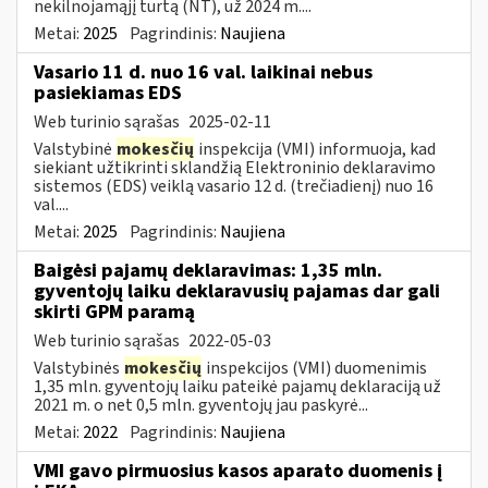
nekilnojamąjį turtą (NT), už 2024 m....
Metai:
2025
Pagrindinis:
Naujiena
Vasario 11 d. nuo 16 val. laikinai nebus
pasiekiamas EDS
Web turinio sąrašas
2025-02-11
Valstybinė
mokesčių
inspekcija (VMI) informuoja, kad
siekiant užtikrinti sklandžią Elektroninio deklaravimo
sistemos (EDS) veiklą vasario 12 d. (trečiadienį) nuo 16
val....
Metai:
2025
Pagrindinis:
Naujiena
Baigėsi pajamų deklaravimas: 1,35 mln.
gyventojų laiku deklaravusių pajamas dar gali
skirti GPM paramą
Web turinio sąrašas
2022-05-03
Valstybinės
mokesčių
inspekcijos (VMI) duomenimis
1,35 mln. gyventojų laiku pateikė pajamų deklaraciją už
2021 m. o net 0,5 mln. gyventojų jau paskyrė...
Metai:
2022
Pagrindinis:
Naujiena
VMI gavo pirmuosius kasos aparato duomenis į