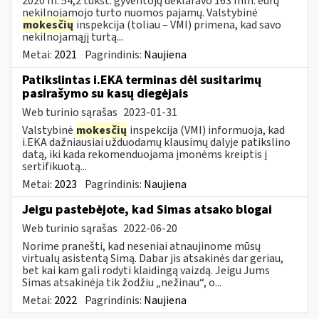
2020 m. 54,2 tūkst. gyventojų deklaravo 163 mln. eurų
nekilnojamojo turto nuomos pajamų. Valstybinė
mokesčių
inspekcija (toliau – VMI) primena, kad savo
nekilnojamąjį turtą...
Metai:
2021
Pagrindinis:
Naujiena
Patikslintas i.EKA terminas dėl susitarimų
pasirašymo su kasų diegėjais
Web turinio sąrašas
2023-01-31
Valstybinė
mokesčių
inspekcija (VMI) informuoja, kad
i.EKA dažniausiai užduodamų klausimų dalyje patikslino
datą, iki kada rekomenduojama įmonėms kreiptis į
sertifikuotą...
Metai:
2023
Pagrindinis:
Naujiena
Jeigu pastebėjote, kad Simas atsako blogai
Web turinio sąrašas
2022-06-20
Norime pranešti, kad neseniai atnaujinome mūsų
virtualų asistentą Simą. Dabar jis atsakinės dar geriau,
bet kai kam gali rodyti klaidingą vaizdą. Jeigu Jums
Simas atsakinėja tik žodžiu „nežinau“, o...
Metai:
2022
Pagrindinis:
Naujiena