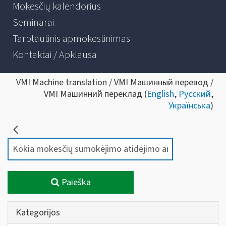
Mokesčių kalendorius
Seminarai
Tarptautinis apmokestinimas
Kontaktai / Apklausa
VMI Machine translation / VMI Машинный перевод /
VMI Машинний переклад (
English
,
Русский
,
Українська
)
Paieška
Kategorijos