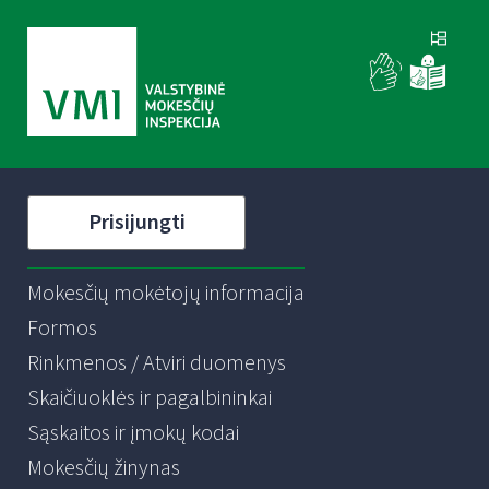
Prisijungti
Mokesčių mokėtojų informacija
Formos
Rinkmenos / Atviri duomenys
Skaičiuoklės ir pagalbininkai
Sąskaitos ir įmokų kodai
Mokesčių žinynas