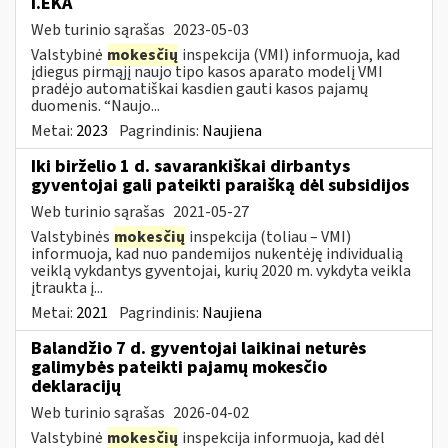
i.EKA
Web turinio sąrašas
2023-05-03
Valstybinė
mokesčių
inspekcija (VMI) informuoja, kad
įdiegus pirmąjį naujo tipo kasos aparato modelį VMI
pradėjo automatiškai kasdien gauti kasos pajamų
duomenis. “Naujo...
Metai:
2023
Pagrindinis:
Naujiena
Iki birželio 1 d. savarankiškai dirbantys
gyventojai gali pateikti paraišką dėl subsidijos
Web turinio sąrašas
2021-05-27
Valstybinės
mokesčių
inspekcija (toliau – VMI)
informuoja, kad nuo pandemijos nukentėję individualią
veiklą vykdantys gyventojai, kurių 2020 m. vykdyta veikla
įtraukta į...
Metai:
2021
Pagrindinis:
Naujiena
Balandžio 7 d. gyventojai laikinai neturės
galimybės pateikti pajamų mokesčio
deklaracijų
Web turinio sąrašas
2026-04-02
Valstybinė
mokesčių
inspekcija informuoja, kad dėl