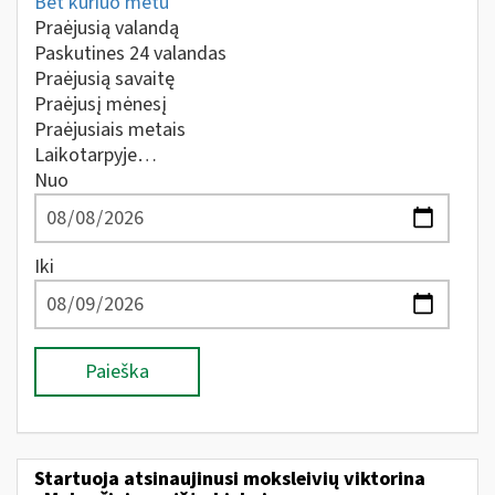
Bet kuriuo metu
Praėjusią valandą
Paskutines 24 valandas
Praėjusią savaitę
Praėjusį mėnesį
Praėjusiais metais
Laikotarpyje…
Nuo
Iki
Paieška
Startuoja atsinaujinusi moksleivių viktorina