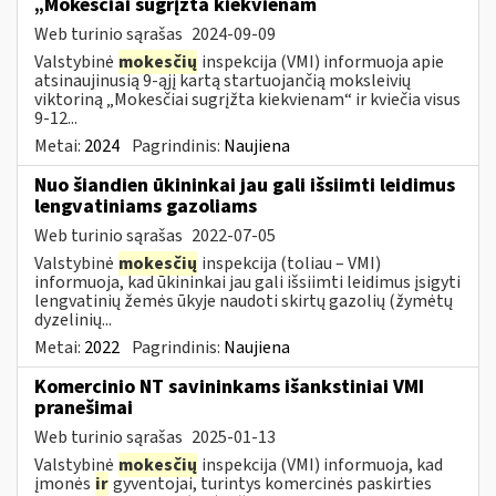
„Mokesčiai sugrįžta kiekvienam
Web turinio sąrašas
2024-09-09
Valstybinė
mokesčių
inspekcija (VMI) informuoja apie
atsinaujinusią 9-ąjį kartą startuojančią moksleivių
viktoriną „Mokesčiai sugrįžta kiekvienam“ ir kviečia visus
9-12...
Metai:
2024
Pagrindinis:
Naujiena
Nuo šiandien ūkininkai jau gali išsiimti leidimus
lengvatiniams gazoliams
Web turinio sąrašas
2022-07-05
Valstybinė
mokesčių
inspekcija (toliau – VMI)
informuoja, kad ūkininkai jau gali išsiimti leidimus įsigyti
lengvatinių žemės ūkyje naudoti skirtų gazolių (žymėtų
dyzelinių...
Metai:
2022
Pagrindinis:
Naujiena
Komercinio NT savininkams išankstiniai VMI
pranešimai
Web turinio sąrašas
2025-01-13
Valstybinė
mokesčių
inspekcija (VMI) informuoja, kad
įmonės
ir
gyventojai, turintys komercinės paskirties