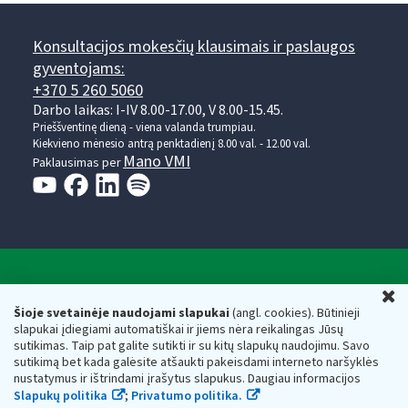
Konsultacijos mokesčių klausimais ir paslaugos
gyventojams:
+370 5 260 5060
Darbo laikas: I-IV 8.00-17.00, V 8.00-15.45.
Prieššventinę dieną - viena valanda trumpiau.
Kiekvieno mėnesio antrą penktadienį 8.00 val. - 12.00 val.
Mano VMI
Paklausimas per
Valstybinė mokesčių inspekcija prie Lietuvos
U
Respublikos finansų ministerijos
Šioje svetainėje naudojami slapukai
(angl. cookies). Būtinieji
slapukai įdiegiami automatiškai ir jiems nėra reikalingas Jūsų
Biudžetinė įstaiga. Juridinio asmens kodas — 188659752,
sutikimas. Taip pat galite sutikti ir su kitų slapukų naudojimu. Savo
adresas: Vasario 16-osios g. 14, 01107 Vilnius, Lietuva, el.paštas:
sutikimą bet kada galėsite atšaukti pakeisdami interneto naršyklės
vmi@vmi.lt
, E. pristatymo dėžutės adresas 188659752
nustatymus ir ištrindami įrašytus slapukus. Daugiau informacijos
Duomenys apie Valstybinę mokesčių inspekciją prie Lietuvos
Slapukų politika
;
Privatumo politika.
Respublikos finansų ministerijos kaupiami ir saugomi Juridinių