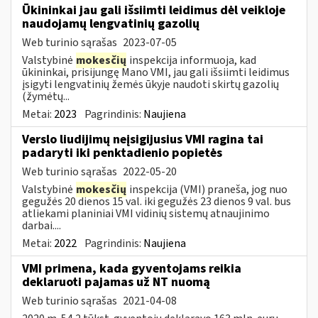
Ūkininkai jau gali išsiimti leidimus dėl veikloje
naudojamų lengvatinių gazolių
Web turinio sąrašas
2023-07-05
Valstybinė
mokesčių
inspekcija informuoja, kad
ūkininkai, prisijungę Mano VMI, jau gali išsiimti leidimus
įsigyti lengvatinių žemės ūkyje naudoti skirtų gazolių
(žymėtų...
Metai:
2023
Pagrindinis:
Naujiena
Verslo liudijimų neįsigijusius VMI ragina tai
padaryti iki penktadienio popietės
Web turinio sąrašas
2022-05-20
Valstybinė
mokesčių
inspekcija (VMI) praneša, jog nuo
gegužės 20 dienos 15 val. iki gegužės 23 dienos 9 val. bus
atliekami planiniai VMI vidinių sistemų atnaujinimo
darbai....
Metai:
2022
Pagrindinis:
Naujiena
VMI primena, kada gyventojams reikia
deklaruoti pajamas už NT nuomą
Web turinio sąrašas
2021-04-08