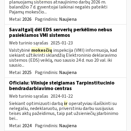
planuojamų sistemos atnaujinimo darbų 2026 m.
balandžio 7 d. gyventojai laikinai negalės pateikti
Pajamų mokesčio...
Metai:
2026
Pagrindinis:
Naujiena
Savaitgalį dėl EDS serverių perkėlimo nebus
pasiekiamos VMI sistemos
Web turinio sąrašas
2025-01-23
Valstybinė
mokesčių
inspekcija (VMI) informuoja, kad
siekiant užtikrinti sklandžią Elektroninio deklaravimo
sistemos (EDS) veiklą, nuo sausio 24 d. nuo 20 val. iki
sausio...
Metai:
2025
Pagrindinis:
Naujiena
Oficialu: Vilniuje steigiamas Tarpinstitucinio
bendradarbiavimo centras
Web turinio sąrašas
2024-01-22
Siekiant optimizuoti darbą
ir
operatyviau išaiškinti su
nelegaliu, nedeklaruotu, priverstiniu darbu susijusius
teisės aktų pažeidimus, taip pat užsieniečių įdarbinimo
bei...
Metai:
2024
Pagrindinis:
Naujiena