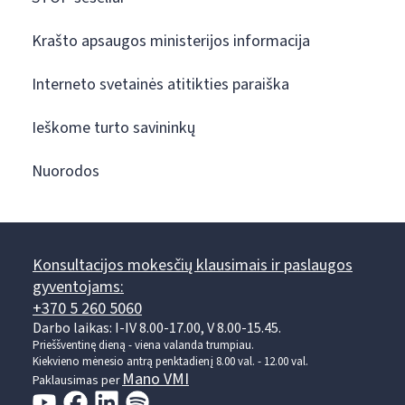
Krašto apsaugos ministerijos informacija
Interneto svetainės atitikties paraiška
Ieškome turto savininkų
Nuorodos
Konsultacijos mokesčių klausimais ir paslaugos
gyventojams:
+370 5 260 5060
Darbo laikas: I-IV 8.00-17.00, V 8.00-15.45.
Prieššventinę dieną - viena valanda trumpiau.
Kiekvieno mėnesio antrą penktadienį 8.00 val. - 12.00 val.
Mano VMI
Paklausimas per