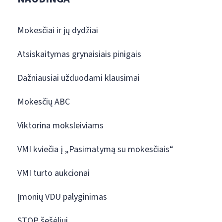
Mokesčiai ir jų dydžiai
Atsiskaitymas grynaisiais pinigais
Dažniausiai užduodami klausimai
Mokesčių ABC
Viktorina moksleiviams
VMI kviečia į „Pasimatymą su mokesčiais“
VMI turto aukcionai
Įmonių VDU palyginimas
STOP šešėliui