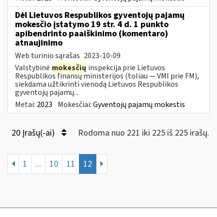
Dėl Lietuvos Respublikos gyventojų pajamų
mokesčio įstatymo 19 str. 4 d. 1 punkto
apibendrinto paaiškinimo (komentaro)
atnaujinimo
Web turinio sąrašas
2023-10-09
Valstybinė
mokesčių
inspekcija prie Lietuvos
Respublikos finansų ministerijos (toliau — VMI prie FM),
siekdama užtikrinti vienodą Lietuvos Respublikos
gyventojų pajamų...
Metai:
2023
Mokesčiai:
Gyventojų pajamų mokestis
20 Įrašų(-ai)
Rodoma nuo 221 iki 225 iš 225 irašų.
1
...
10
11
12