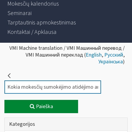
Mokesčių kalendorius
Seminarai
Tarptautinis apmokestinimas
Kontaktai / Apklausa
VMI Machine translation / VMI Машинный перевод /
VMI Машинний переклад (
English
,
Русский
,
Українська
)
Paieška
Kategorijos