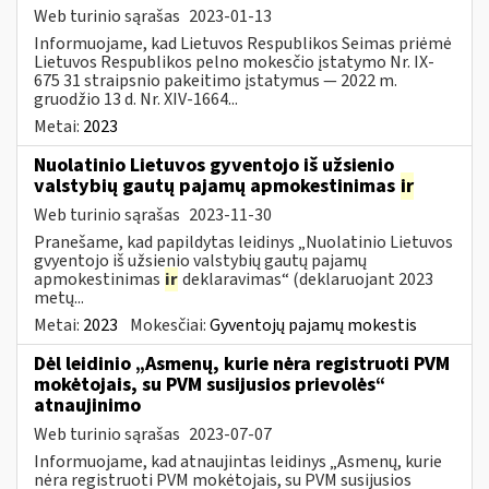
Web turinio sąrašas
2023-01-13
Informuojame, kad Lietuvos Respublikos Seimas priėmė
Lietuvos Respublikos pelno mokesčio įstatymo Nr. IX-
675 31 straipsnio pakeitimo įstatymus — 2022 m.
gruodžio 13 d. Nr. XIV-1664...
Metai:
2023
Nuolatinio Lietuvos gyventojo iš užsienio
valstybių gautų pajamų apmokestinimas
ir
Web turinio sąrašas
2023-11-30
Pranešame, kad papildytas leidinys „Nuolatinio Lietuvos
gvyentojo iš užsienio valstybių gautų pajamų
apmokestinimas
ir
deklaravimas“ (deklaruojant 2023
metų...
Metai:
2023
Mokesčiai:
Gyventojų pajamų mokestis
Dėl leidinio „Asmenų, kurie nėra registruoti PVM
mokėtojais, su PVM susijusios prievolės“
atnaujinimo
Web turinio sąrašas
2023-07-07
Informuojame, kad atnaujintas leidinys „Asmenų, kurie
nėra registruoti PVM mokėtojais, su PVM susijusios