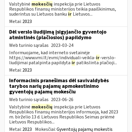
Valstybinė
mokesčių
inspekcija prie Lietuvos
Respublikos finansų ministerijos teikia paaiškinimus,
suderintus su Lietuvos banku
ir
Lietuvos...
Metai:
2023
Dėl verslo liudijimą įsigyjančio gyventojo
atmintinės (plačiosios) papildymo
Web turinio sąrašas
2023-03-24
Informuojame, kad interneto svetainėje
https://www.vmi.lt/evmi/individuali-veikla-
ir
-verslo-
liudijimai patalpinta papildyta
ir
patikslinta plačioji...
Metai:
2023
Informacinis pranešimas dėl savivaldybės
tarybos narių pajamų apmokestinimo
gyventojų pajamų mokesčiu
Web turinio sąrašas
2023-06-26
Valstybinė
mokesčių
inspekcija prie Lietuvos
Respublikos finansų ministerijos informuoja, kad 2023
m. birželio 13 d. Lietuvos Respublikos Seimas priėmė
Lietuvos Respublikos...
Metai:
2023
Mokesčiai:
Gyventojų pajamų mokestis