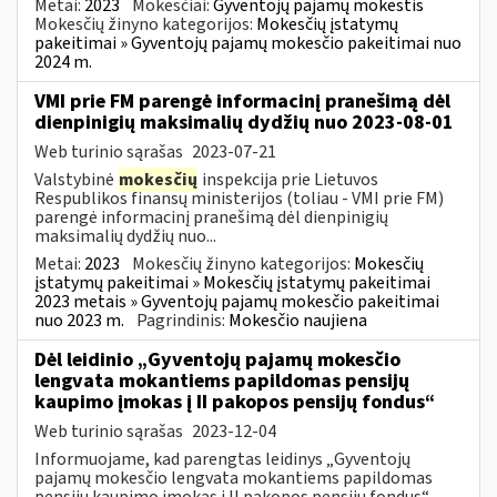
Metai:
2023
Mokesčiai:
Gyventojų pajamų mokestis
Mokesčių žinyno kategorijos:
Mokesčių įstatymų
pakeitimai » Gyventojų pajamų mokesčio pakeitimai nuo
2024 m.
VMI prie FM parengė informacinį pranešimą dėl
dienpinigių maksimalių dydžių nuo 2023-08-01
Web turinio sąrašas
2023-07-21
Valstybinė
mokesčių
inspekcija prie Lietuvos
Respublikos finansų ministerijos (toliau - VMI prie FM)
parengė informacinį pranešimą dėl dienpinigių
maksimalių dydžių nuo...
Metai:
2023
Mokesčių žinyno kategorijos:
Mokesčių
įstatymų pakeitimai » Mokesčių įstatymų pakeitimai
2023 metais » Gyventojų pajamų mokesčio pakeitimai
nuo 2023 m.
Pagrindinis:
Mokesčio naujiena
Dėl leidinio „Gyventojų pajamų mokesčio
lengvata mokantiems papildomas pensijų
kaupimo įmokas į II pakopos pensijų fondus“
Web turinio sąrašas
2023-12-04
Informuojame, kad parengtas leidinys „Gyventojų
pajamų mokesčio lengvata mokantiems papildomas
pensijų kaupimo įmokas į II pakopos pensijų fondus“