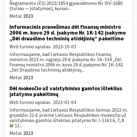
Reglamento (ES) 2022/1854 įgyvendinimo Nr. XIV-1680
(toliau — Įstatymas), kuriuo...
Metai:
2023
Informacinis pranešimas dėl finansų ministro
2006 m. kovo 29 d. įsakymo Nr. 1K-142 įsakymo
„Dėl draudimo techninių atidėjinių“ pakeitimo
Web turinio sąrašas
2023-10-03
Informuojame, kad Lietuvos Respublikos finansų
ministro 2023 m. rugsėjo 29 d. įsakymu Nr. 1K-334 „Dėl
finansų ministro 2006 m. kovo 29 d. įsakymo Nr. 1K-142
„Dėl Draudimo techninių atidėjinių...
Metai:
2023
Dėl mokesčio už valstybinius gamtos išteklius
įstatymo pakeitimų
Web turinio sąrašas
2023-01-04
Informuojame, kad Lietuvos Respublikos Seimas 2022 m.
gruodžio 22 d. priėmė Lietuvos Respublikos mokesčio už
valstybinius gamtos išteklius įstatymo Nr. I-1163 6, 7, 8
ir
11...
Metai:
2023