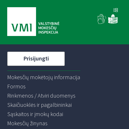
Prisijungti
Mokesčių mokėtojų informacija
Formos
Rinkmenos / Atviri duomenys
Skaičiuoklės ir pagalbininkai
Sąskaitos ir įmokų kodai
Mokesčių žinynas