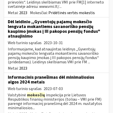
prievolės“. Leidinys skelbiamas VMI prie FM[1] interneto
svetainėje adresu: www.vmi.lt/...
Metai:
2023
Mokesčiai:
Pridėtinės vertės mokestis
Dėl leidinio ,,Gyventojų pajamų mokesčio
lengvata mokantiems savanoriško pensijų
kaupimo įmokas į III pakopos pensijų fondus"
atnaujinimo
Web turinio sąrašas
2023-10-31
Informuojame, kad atnaujintas leidinys „Gyventojų
pajamų mokesčio lengvata mokantiems savanoriško
pensijų kaupimo įmokas į III pakopos pensijų fondus“
(pridedamas). Leidinys skelbiamas VMI prie FM ...
Metai:
2023
Informacinis pranešimas dėl minimaliosios
algos 2024 metais
Web turinio sąrašas
2023-07-03
Valstybinė
mokesčių
inspekcija prie Lietuvos
Respublikos finansų ministerijos (toliau – VMI prie FM)
parengė informacinį pranešimą dėl 2024 m. nustatytos
minimaliosios...