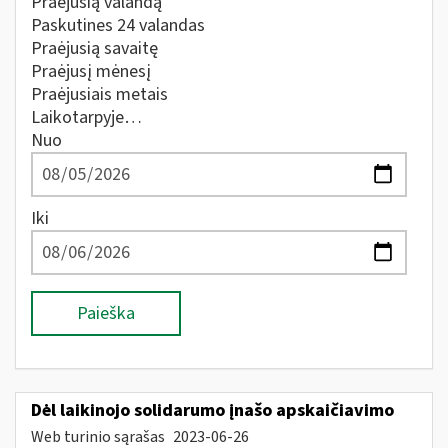
Praėjusią valandą
Paskutines 24 valandas
Praėjusią savaitę
Praėjusį mėnesį
Praėjusiais metais
Laikotarpyje…
Nuo
Iki
Paieška
Dėl laikinojo solidarumo įnašo apskaičiavimo
Web turinio sąrašas
2023-06-26