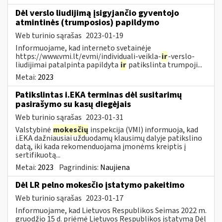
Dėl verslo liudijimą įsigyjančio gyventojo
atmintinės (trumposios) papildymo
Web turinio sąrašas
2023-01-19
Informuojame, kad interneto svetainėje
https://www.vmi.lt/evmi/individuali-veikla-
ir
-verslo-
liudijimai patalpinta papildyta
ir
patikslinta trumpoji...
Metai:
2023
Patikslintas i.EKA terminas dėl susitarimų
pasirašymo su kasų diegėjais
Web turinio sąrašas
2023-01-31
Valstybinė
mokesčių
inspekcija (VMI) informuoja, kad
i.EKA dažniausiai užduodamų klausimų dalyje patikslino
datą, iki kada rekomenduojama įmonėms kreiptis į
sertifikuotą...
Metai:
2023
Pagrindinis:
Naujiena
Dėl LR pelno mokesčio įstatymo pakeitimo
Web turinio sąrašas
2023-01-17
Informuojame, kad Lietuvos Respublikos Seimas 2022 m.
gruodžio 15 d. priėmė Lietuvos Respublikos įstatymą Dėl