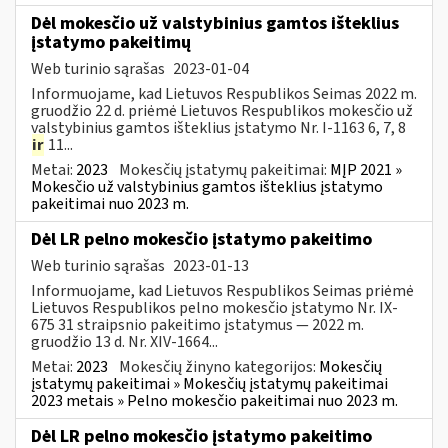
Dėl mokesčio už valstybinius gamtos išteklius
įstatymo pakeitimų
Web turinio sąrašas
2023-01-04
Informuojame, kad Lietuvos Respublikos Seimas 2022 m.
gruodžio 22 d. priėmė Lietuvos Respublikos mokesčio už
valstybinius gamtos išteklius įstatymo Nr. I-1163 6, 7, 8
ir
11...
Metai:
2023
Mokesčių įstatymų pakeitimai:
MĮP 2021 »
Mokesčio už valstybinius gamtos išteklius įstatymo
pakeitimai nuo 2023 m.
Dėl LR pelno mokesčio įstatymo pakeitimo
Web turinio sąrašas
2023-01-13
Informuojame, kad Lietuvos Respublikos Seimas priėmė
Lietuvos Respublikos pelno mokesčio įstatymo Nr. IX-
675 31 straipsnio pakeitimo įstatymus — 2022 m.
gruodžio 13 d. Nr. XIV-1664...
Metai:
2023
Mokesčių žinyno kategorijos:
Mokesčių
įstatymų pakeitimai » Mokesčių įstatymų pakeitimai
2023 metais » Pelno mokesčio pakeitimai nuo 2023 m.
Dėl LR pelno mokesčio įstatymo pakeitimo