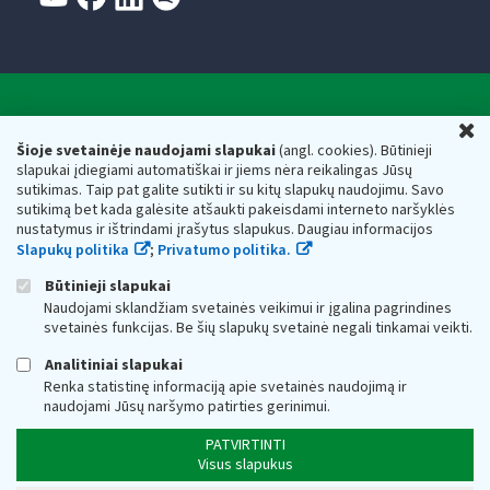
Valstybinė mokesčių inspekcija prie Lietuvos
U
Respublikos finansų ministerijos
Šioje svetainėje naudojami slapukai
(angl. cookies). Būtinieji
slapukai įdiegiami automatiškai ir jiems nėra reikalingas Jūsų
Biudžetinė įstaiga. Juridinio asmens kodas — 188659752,
sutikimas. Taip pat galite sutikti ir su kitų slapukų naudojimu. Savo
adresas: Vasario 16-osios g. 14, 01107 Vilnius, Lietuva, el.paštas:
sutikimą bet kada galėsite atšaukti pakeisdami interneto naršyklės
vmi@vmi.lt
, E. pristatymo dėžutės adresas 188659752
nustatymus ir ištrindami įrašytus slapukus. Daugiau informacijos
Duomenys apie Valstybinę mokesčių inspekciją prie Lietuvos
Slapukų politika
;
Privatumo politika.
Respublikos finansų ministerijos kaupiami ir saugomi Juridinių
asmenų registre
Būtinieji slapukai
Naudojami sklandžiam svetainės veikimui ir įgalina pagrindines
svetainės funkcijas. Be šių slapukų svetainė negali tinkamai veikti.
Analitiniai slapukai
Renka statistinę informaciją apie svetainės naudojimą ir
naudojami Jūsų naršymo patirties gerinimui.
PATVIRTINTI
Visus slapukus