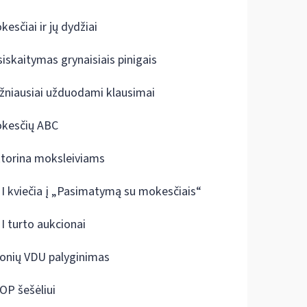
kesčiai ir jų dydžiai
siskaitymas grynaisiais pinigais
žniausiai užduodami klausimai
kesčių ABC
ktorina moksleiviams
I kviečia į „Pasimatymą su mokesčiais“
I turto aukcionai
onių VDU palyginimas
OP šešėliui