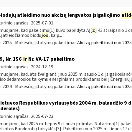
biodujų atleidimo nuo akcizų lengvatos įsigaliojimo
atid
urinio sąrašas
2025-07-01
muojame, kad pakeitimu[1] buvo papildyta AĮ[
2
] 43 straipsnio 1 
ų atleidžiamos biodu
jos
, kaip...
:
2025
Mokesčių įstatymų pakeitimai:
Akcizų pakeitimai nuo 2025
9, Nr. 156
ir
Nr. VA-17 pakeitimo
urinio sąrašas
2024-12-19
muojame, kad, atsižvelgiant į nuo 2025 m. sausio 1 d. įsigaliosianči
ido dedamosios taikymu energiniams produktams bei į Energinių p
:
2024
Mokesčių įstatymų pakeitimai:
Akcizų pakeitimai nuo 2025
Lietuvos Respublikos vyriausybės 2004 m. balandžio 9 d
derolės)
urinio sąrašas
2025-07-23
muojame, kad 2025 m. liepos 9 d. buvo priimtas Nutarimo[1] pake
rtintos Banderolių taisyklės[3]. Pakeitimu nuo 2025 m. liepos 17 d.: