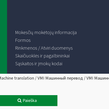
Mokesčių mokėtojų informacija
Formos
Rinkmenos / Atviri duomenys
Skaičiuoklės ir pagalbininkai
Sąskaitos ir įmokų kodai
Machine translation / VMI Машинный перевод / VMI Машин
Paieška