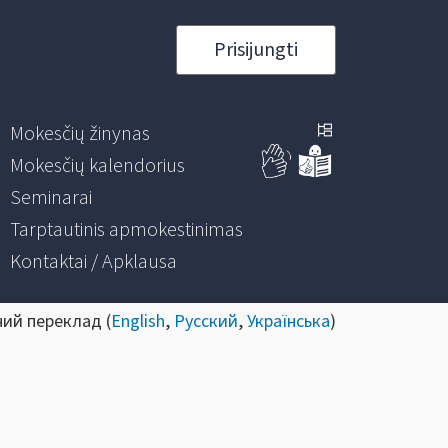
Prisijungti
Mokesčių žinynas
Mokesčių kalendorius
Seminarai
Tarptautinis apmokestinimas
Kontaktai / Apklausa
ний переклад (
English
,
Русский
,
Українська
)