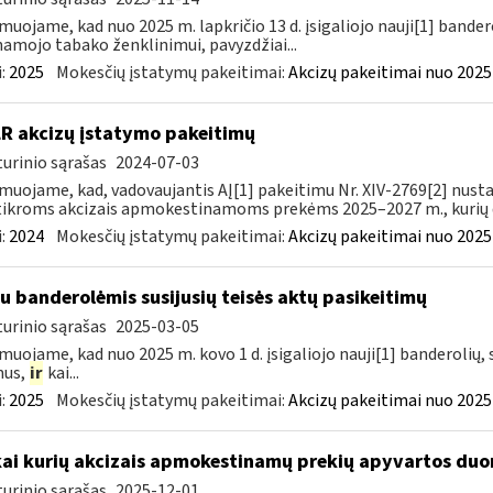
muojame, kad nuo 2025 m. lapkričio 13 d. įsigaliojo nauji[1] banderol
namojo tabako ženklinimui, pavyzdžiai...
:
2025
Mokesčių įstatymų pakeitimai:
Akcizų pakeitimai nuo 2025
LR akcizų įstatymo pakeitimų
urinio sąrašas
2024-07-03
muojame, kad, vadovaujantis AĮ[1] pakeitimu Nr. XIV-2769[2] nusta
ikroms akcizais apmokestinamoms prekėms 2025–2027 m., kurių da
:
2024
Mokesčių įstatymų pakeitimai:
Akcizų pakeitimai nuo 2025
su banderolėmis susijusių teisės aktų pasikeitimų
urinio sąrašas
2025-03-05
muojame, kad nuo 2025 m. kovo 1 d. įsigaliojo nauji[1] banderolių, s
mus,
ir
kai...
:
2025
Mokesčių įstatymų pakeitimai:
Akcizų pakeitimai nuo 2025
kai kurių akcizais apmokestinamų prekių apyvartos duo
urinio sąrašas
2025-12-01