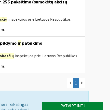
Nr. 255 pakeitimo (sumokėtų akcizų
sčių
inspekcijos prie Lietuvos Respublikos
 m.
, pildymo
ir
pateikimo
okesčių
inspekcijos prie Lietuvos Respublikos
 m.
1
 nėra reikalingas
PATVIRTINTI