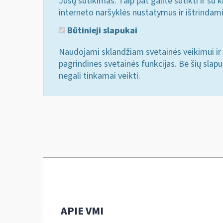
Jūsų sutikimas. Taip pat galite sutikti ir s
interneto naršyklės nustatymus ir ištrindam
Būtinieji slapukai
Naudojami sklandžiam svetainės veikimui ir 
pagrindines svetainės funkcijas. Be šių slap
negali tinkamai veikti.
APIE VMI