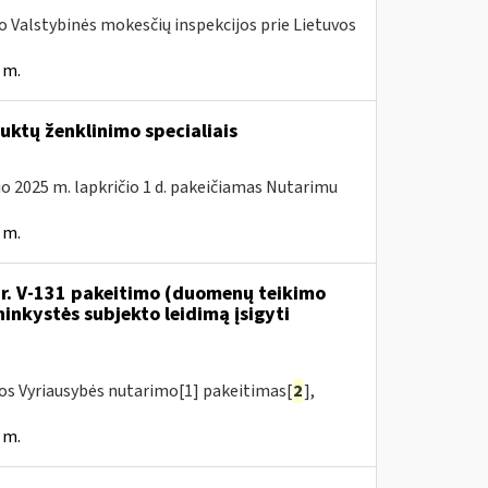
ojo Valstybinės mokesčių inspekcijos prie Lietuvos
 m.
ktų ženklinimo specialiais
uo 2025 m. lapkričio 1 d. pakeičiamas Nutarimu
 m.
 Nr. V-131 pakeitimo (duomenų teikimo
inkystės subjekto leidimą įsigyti
kos Vyriausybės nutarimo[1] pakeitimas[
2
],
 m.