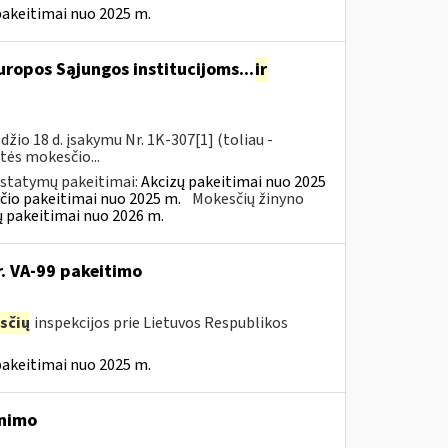
pakeitimai nuo 2025 m.
ropos Sąjungos institucijoms...
ir
io 18 d. įsakymu Nr. 1K-307[1] (toliau -
rtės mokesčio...
įstatymų pakeitimai:
Akcizų pakeitimai nuo 2025
čio pakeitimai nuo 2025 m.
Mokesčių žinyno
ų pakeitimai nuo 2026 m.
r. VA-99 pakeitimo
sčių
inspekcijos prie Lietuvos Respublikos
pakeitimai nuo 2025 m.
inimo