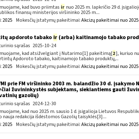
muojame, kad buvo priimtas
ir
nuo 2025 m. lapkričio 29 d. įsigali
blikos finansų ministerijos viršininko 2025 m....
:
2025
Mokesčių įstatymų pakeitimai:
Akcizų pakeitimai nuo 2025
kitų apdoroto tabako
ir
(arba) kaitinamojo tabako produ
urinio sąrašas
2025-10-24
muojame, kad atsižvelgiant į Nutarimo[1] pakeitimą[
2
], kuriuo n
rtintų Apdoroto tabako, kaitinamojo tabako produktų,...
:
2025
Mokesčių įstatymų pakeitimai:
Akcizų pakeitimai nuo 2025
VMI prie FM viršininko 2003 m. balandžio 30 d. įsakymo
čiai žuvininkystės subjektams, siekiantiems gauti žuvin
vatinių gazolių)
urinio sąrašas
2024-12-30
muojame, kad nuo 2025 m. sausio 1 d. įsigalioja Lietuvos Respubli
o nauja redakcija išdėstomos Gazolių taisyklės[3]....
:
2025
Mokesčių įstatymų pakeitimai:
Akcizų pakeitimai nuo 2025