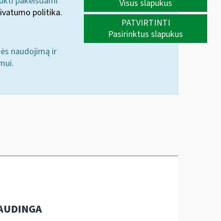
aukti pakeisdami
Visus slapukus
ivatumo politika.
PATVIRTINTI
Pasirinktus slapukus
nės naudojimą ir
mui.
AUDINGA