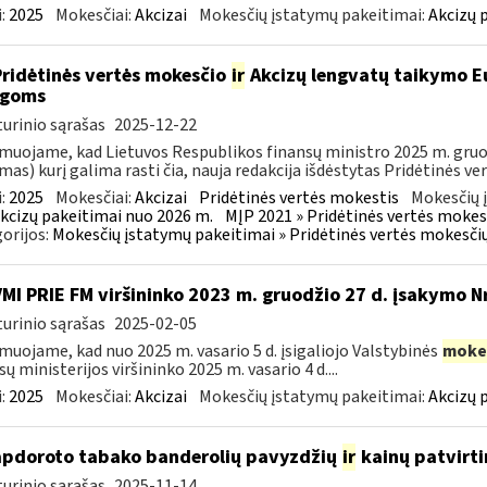
:
2025
Mokesčiai:
Akcizai
Mokesčių įstatymų pakeitimai:
Akcizų 
Pridėtinės vertės mokesčio
ir
Akcizų lengvatų taikymo Eu
igoms
urinio sąrašas
2025-12-22
muojame, kad Lietuvos Respublikos finansų ministro 2025 m. gruodž
mas) kurį galima rasti čia, nauja redakcija išdėstytas Pridėtinės ve
:
2025
Mokesčiai:
Akcizai
Pridėtinės vertės mokestis
Mokesčių 
kcizų pakeitimai nuo 2026 m.
MĮP 2021 » Pridėtinės vertės mokes
orijos:
Mokesčių įstatymų pakeitimai » Pridėtinės vertės mokesči
VMI PRIE FM viršininko 2023 m. gruodžio 27 d. įsakymo N
urinio sąrašas
2025-02-05
muojame, kad nuo 2025 m. vasario 5 d. įsigaliojo Valstybinės
moke
sų ministerijos viršininko 2025 m. vasario 4 d....
:
2025
Mokesčiai:
Akcizai
Mokesčių įstatymų pakeitimai:
Akcizų 
apdoroto tabako banderolių pavyzdžių
ir
kainų patvirt
urinio sąrašas
2025-11-14