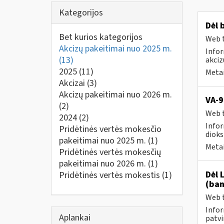
Kategorijos
Dėl 
Bet kurios kategorijos
Web t
Akcizų pakeitimai nuo 2025 m.
Infor
(13)
akciz
2025
(11)
Metai
Akcizai
(3)
Akcizų pakeitimai nuo 2026 m.
VA-9
(2)
Web t
2024
(2)
Infor
Pridėtinės vertės mokesčio
dioks
pakeitimai nuo 2025 m.
(1)
Metai
Pridėtinės vertės mokesčių
pakeitimai nuo 2026 m.
(1)
Dėl 
Pridėtinės vertės mokestis
(1)
(ban
Web t
Infor
Aplankai
patvi