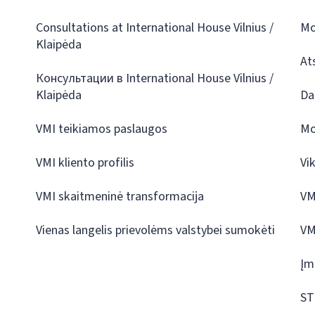
Consultations at International House Vilnius /
Mo
Klaipėda
At
Консультации в International House Vilnius /
Klaipėda
Da
VMI teikiamos paslaugos
Mo
VMI kliento profilis
Vi
VMI skaitmeninė transformacija
VM
Vienas langelis prievolėms valstybei sumokėti
VM
Įm
ST