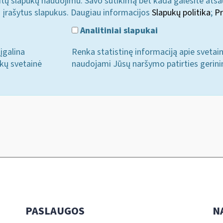
u kitų slapukų naudojimu. Savo sutikimą bet kada galėsite atš
i įrašytus slapukus. Daugiau informacijos
Slapukų politika
;
Pr
Analitiniai slapukai
įgalina
Renka statistinę informaciją apie svetai
ukų svetainė
naudojami Jūsų naršymo patirties gerini
PASLAUGOS
N