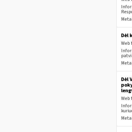
Infor
Respu
Metai
Dėl 
Web t
Infor
patvi
Metai
Dėl 
poky
leng
Web t
Infor
kuriu
Metai