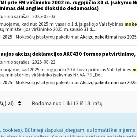
VMI prie FM viršininko 2002 m. rugpjūčio 30 d. įsakymo 
inimas dėl anglies dioksido dedamosios)
urinio sąrašas
2025-02-03
muojame, kad nuo 2025 m. vasario 1 d. įsigaliojo Valstybinės
moke
sų ministerijos viršininko 2025 m. sausio 31 d....
:
2025
Mokesčių įstatymų pakeitimai:
Akcizų pakeitimai nuo 2025
naujos akcizų deklaracijos AKC430 formos patvirtinimo
urinio sąrašas
2025-08-22
muojame, kad 2025 m. rugpjūčio 20 d. buvo priimtas Valstybinės
m
sų ministerijos viršininko įsakymas Nr. VA-73 „Dėl...
:
2025
Mokesčių įstatymų pakeitimai:
Akcizų pakeitimai nuo 2025
šų(-ai)
Rodoma nuo 1 iki 13 iš 13 irašų.
. cookies). Būtinieji slapukai įdiegiami automatiškai ir jiems