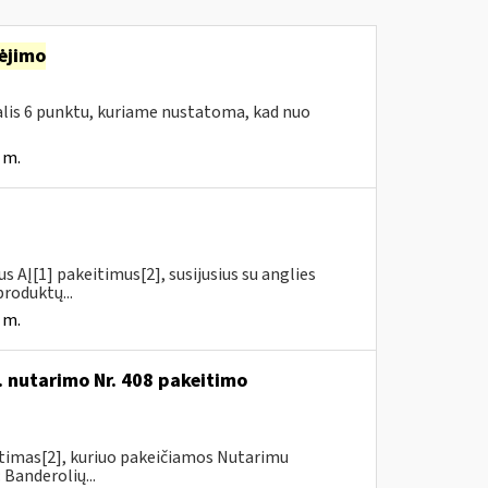
ėjimo
dalis 6 punktu, kuriame nustatoma, kad nuo
 m.
us AĮ[1] pakeitimus[2], susijusius su anglies
roduktų...
 m.
. nutarimo Nr. 408 pakeitimo
itimas[2], kuriuo pakeičiamos Nutarimu
 Banderolių...