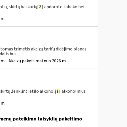
ių, skirtų kai kurių[
2
] apdoroto tabako bei
 m.
tomas trimetis akcizų tarifų didėjimo planas
lis bus...
 m.
Akcizų pakeitimai nuo 2026 m.
kirtų ženklinti etilo alkoholį
ir
alkoholinius
 m.
menų pateikimo taisyklių pakeitimo