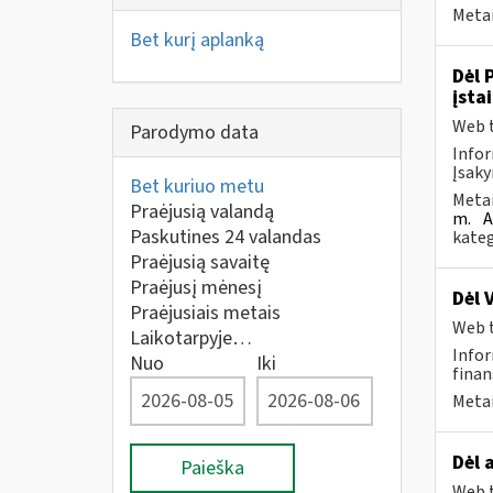
Metai
Bet kurį aplanką
Dėl 
įsta
Web t
Parodymo data
Infor
Įsaky
Bet kuriuo metu
Metai
Praėjusią valandą
m.
A
Paskutines 24 valandas
kateg
Praėjusią savaitę
Praėjusį mėnesį
Dėl 
Praėjusiais metais
Web t
Laikotarpyje…
Infor
Nuo
Iki
finan
Metai
Dėl 
Paieška
Web t