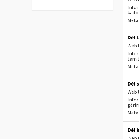
Infor
kaiti
Metai
Dėl 
Web t
Infor
tam t
Metai
Dėl 
Web t
Infor
gėri
Metai
Dėl 
Web t