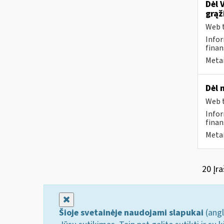
Dėl 
grąž
Web t
Infor
finan
Metai
Dėl 
Web t
Infor
finan
Metai
20 Įra
Uždaryti
Šioje svetainėje naudojami slapukai
(angl