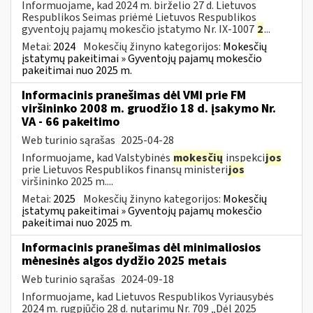
Informuojame, kad 2024 m. birželio 27 d. Lietuvos
Respublikos Seimas priėmė Lietuvos Respublikos
gyventojų pajamų mokesčio įstatymo Nr. IX-1007
2
...
Metai:
2024
Mokesčių žinyno kategorijos:
Mokesčių
įstatymų pakeitimai » Gyventojų pajamų mokesčio
pakeitimai nuo 2025 m.
Informacinis pranešimas dėl VMI prie FM
viršininko 2008 m. gruodžio 18 d. įsakymo Nr.
VA - 66 pakeitimo
Web turinio sąrašas
2025-04-28
Informuojame, kad Valstybinės
mokesčių
inspekci
jos
prie Lietuvos Respublikos finansų ministeri
jos
viršininko 2025 m....
Metai:
2025
Mokesčių žinyno kategorijos:
Mokesčių
įstatymų pakeitimai » Gyventojų pajamų mokesčio
pakeitimai nuo 2025 m.
Informacinis pranešimas dėl minimaliosios
mėnesinės algos dydžio 2025 metais
Web turinio sąrašas
2024-09-18
Informuojame, kad Lietuvos Respublikos Vyriausybės
2024 m. rugpjūčio 28 d. nutarimu Nr. 709 „Dėl 2025