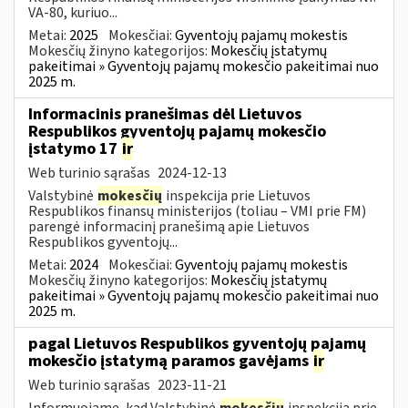
VA-80, kuriuo...
Metai:
2025
Mokesčiai:
Gyventojų pajamų mokestis
Mokesčių žinyno kategorijos:
Mokesčių įstatymų
pakeitimai » Gyventojų pajamų mokesčio pakeitimai nuo
2025 m.
Informacinis pranešimas dėl Lietuvos
Respublikos gyventojų pajamų mokesčio
įstatymo 17
ir
Web turinio sąrašas
2024-12-13
Valstybinė
mokesčių
inspekcija prie Lietuvos
Respublikos finansų ministerijos (toliau – VMI prie FM)
parengė informacinį pranešimą apie Lietuvos
Respublikos gyventojų...
Metai:
2024
Mokesčiai:
Gyventojų pajamų mokestis
Mokesčių žinyno kategorijos:
Mokesčių įstatymų
pakeitimai » Gyventojų pajamų mokesčio pakeitimai nuo
2025 m.
pagal Lietuvos Respublikos gyventojų pajamų
mokesčio įstatymą paramos gavėjams
ir
Web turinio sąrašas
2023-11-21
Informuojame, kad Valstybinė
mokesčių
inspekcija prie