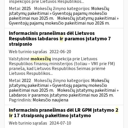
inspekcijos prie Lietuvos Respublikos...
Metai:
2025
Mokesčių žinyno kategorijos:
Mokesčių
įstatymų pakeitimai » Gyventojų pajamų mokesčio
pakeitimai nuo 2025 m.
Mokesčių įstatymų pakeitimai »
Gyventojų pajamų mokesčio pakeitimai nuo 2026 m.
Informacinis pranešimas dėl Lietuvos
Respublikos labdaros
ir
paramos įstatymo 7
straipsnio
Web turinio sąrašas
2022-06-20
Valstybinė
mokesčių
inspekcija prie Lietuvos
Respublikos finansų ministerijos (toliau – VMI prie FM)
praneša, kad Lietuvos Respublikos Seimas priėmė
Lietuvos Respublikos...
Metai:
2022
Mokesčių žinyno kategorijos:
Mokesčių
įstatymų pakeitimai » Gyventojų pajamų mokesčio
pakeitimai nuo 2025 m.
Mokesčių įstatymų pakeitimai »
Labdaros ir paramos įstatymo pakeitimai nuo 2025 m.
Pagrindinis:
Mokesčio naujiena
Informacinis pranešimas dėl LR GPM įstatymo
2
ir
17 straipsnių pakeitimo įstatymo
Web turinio sąrašas
2024-07-10