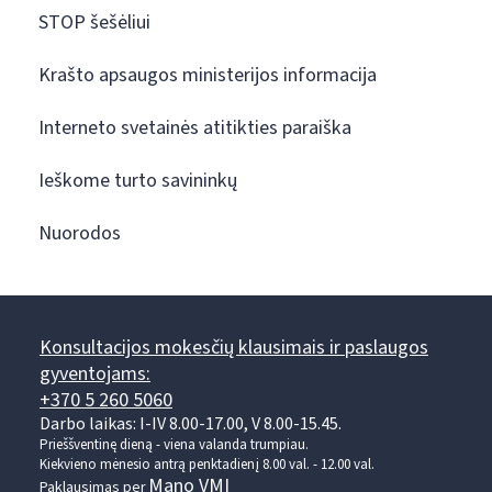
STOP šešėliui
Krašto apsaugos ministerijos informacija
Interneto svetainės atitikties paraiška
Ieškome turto savininkų
Nuorodos
Konsultacijos mokesčių klausimais ir paslaugos
gyventojams:
+370 5 260 5060
Darbo laikas: I-IV 8.00-17.00, V 8.00-15.45.
Prieššventinę dieną - viena valanda trumpiau.
Kiekvieno mėnesio antrą penktadienį 8.00 val. - 12.00 val.
Mano VMI
Paklausimas per