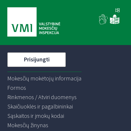
Prisijungti
Mokesčių mokėtojų informacija
Formos
Rinkmenos / Atviri duomenys
Skaičiuoklės ir pagalbininkai
Sąskaitos ir įmokų kodai
Mokesčių žinynas