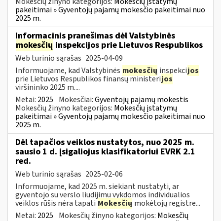
Mokesčių žinyno kategorijos:
Mokesčių įstatymų
pakeitimai » Gyventojų pajamų mokesčio pakeitimai nuo
2025 m.
Informacinis pranešimas dėl Valstybinės
mokesčių
inspekcijos prie Lietuvos Respublikos
Web turinio sąrašas
2025-04-09
Informuojame, kad Valstybinės
mokesčių
inspekci
jos
prie Lietuvos Respublikos finansų ministeri
jos
viršininko 2025 m....
Metai:
2025
Mokesčiai:
Gyventojų pajamų mokestis
Mokesčių žinyno kategorijos:
Mokesčių įstatymų
pakeitimai » Gyventojų pajamų mokesčio pakeitimai nuo
2025 m.
Dėl tapačios veiklos nustatytos, nuo 2025 m.
sausio 1 d. įsigaliojus klasifikatoriui EVRK 2.1
red.
Web turinio sąrašas
2025-02-06
Informuojame, kad 2025 m. siekiant nustatyti, ar
gyventojo su verslo liudijimu vykdomos individualios
veiklos rūšis nėra tapati
Mokesčių
mokėtojų registre...
Metai:
2025
Mokesčių žinyno kategorijos:
Mokesčių