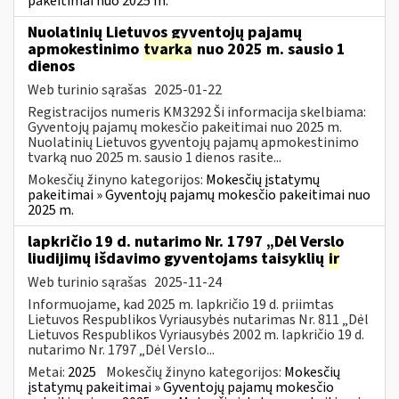
pakeitimai nuo 2025 m.
Nuolatinių Lietuvos gyventojų pajamų
apmokestinimo
tvarka
nuo 2025 m. sausio 1
dienos
Web turinio sąrašas
2025-01-22
Registracijos numeris KM3292 Ši informacija skelbiama:
Gyventojų pajamų mokesčio pakeitimai nuo 2025 m.
Nuolatinių Lietuvos gyventojų pajamų apmokestinimo
tvarką nuo 2025 m. sausio 1 dienos rasite...
Mokesčių žinyno kategorijos:
Mokesčių įstatymų
pakeitimai » Gyventojų pajamų mokesčio pakeitimai nuo
2025 m.
lapkričio 19 d. nutarimo Nr. 1797 „Dėl Verslo
liudijimų išdavimo gyventojams taisyklių
ir
Web turinio sąrašas
2025-11-24
Informuojame, kad 2025 m. lapkričio 19 d. priimtas
Lietuvos Respublikos Vyriausybės nutarimas Nr. 811 „Dėl
Lietuvos Respublikos Vyriausybės 2002 m. lapkričio 19 d.
nutarimo Nr. 1797 „Dėl Verslo...
Metai:
2025
Mokesčių žinyno kategorijos:
Mokesčių
įstatymų pakeitimai » Gyventojų pajamų mokesčio