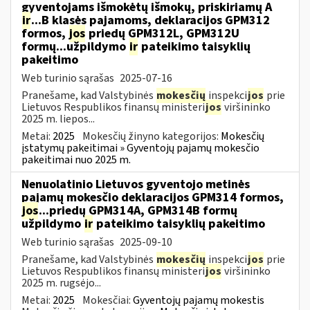
gyventojams išmokėtų išmokų, priskiriamų A
ir
...B klasės pajamoms, deklaracijos GPM312
formos,
jos
priedų GPM312L, GPM312U
formų...užpildymo
ir
pateikimo taisyklių
pakeitimo
Web turinio sąrašas
2025-07-16
Pranešame, kad Valstybinės
mokesčių
inspekci
jos
prie
Lietuvos Respublikos finansų ministeri
jos
viršininko
2025 m. liepos...
Metai:
2025
Mokesčių žinyno kategorijos:
Mokesčių
įstatymų pakeitimai » Gyventojų pajamų mokesčio
pakeitimai nuo 2025 m.
Nenuolatinio Lietuvos gyventojo metinės
pajamų mokesčio deklaracijos GPM314 formos,
jos
...priedų GPM314A, GPM314B formų
užpildymo
ir
pateikimo taisyklių pakeitimo
Web turinio sąrašas
2025-09-10
Pranešame, kad Valstybinės
mokesčių
inspekci
jos
prie
Lietuvos Respublikos finansų ministeri
jos
viršininko
2025 m. rugsėjo...
Metai:
2025
Mokesčiai:
Gyventojų pajamų mokestis