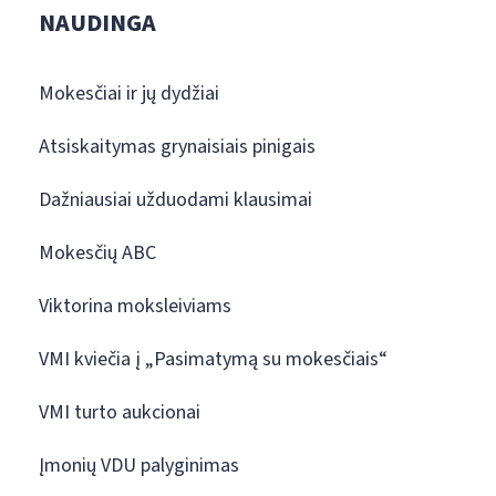
NAUDINGA
Mokesčiai ir jų dydžiai
Atsiskaitymas grynaisiais pinigais
Dažniausiai užduodami klausimai
Mokesčių ABC
Viktorina moksleiviams
VMI kviečia į „Pasimatymą su mokesčiais“
VMI turto aukcionai
Įmonių VDU palyginimas