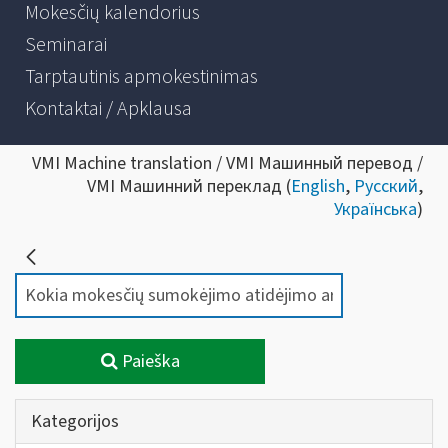
Mokesčių kalendorius
Seminarai
Tarptautinis apmokestinimas
Kontaktai / Apklausa
VMI Machine translation / VMI Машинный перевод /
VMI Машинний переклад (
English
,
Русский
,
Українська
)
Paieška
Kategorijos