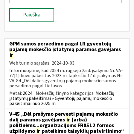
Paieška
GPM sumos pervedimo pagal LR gyventojų
pajamų mokesčio įstatymą paramos gavėjams
ir
Web turinio sąrašas
2024-10-03
Informuojame, kad 2024 m. rugsėjo 25 d. įsakymu Nr. VA-
77[1] buvo pakeistas 2023 m. lapkričio 17 d. įsakymas Nr.
VA-84 „Dėl dalies gyventojų pajamų mokesčio sumos
pervedimo pagal Lietuvos...
Metai:
2024
Mokesčių žinyno kategorijos:
Mokesčių
įstatymų pakeitimai » Gyventojų pajamų mokesčio
pakeitimai nuo 2025 m.
V-45 „Dėl prašymo pervesti pajamų mokesčio
dalį paramos gavėjams
ir
(arba)
politinėms...organizacijoms FR0512 formos
užpildymo
ir
pateikimo taisyklių patvirtinimo“