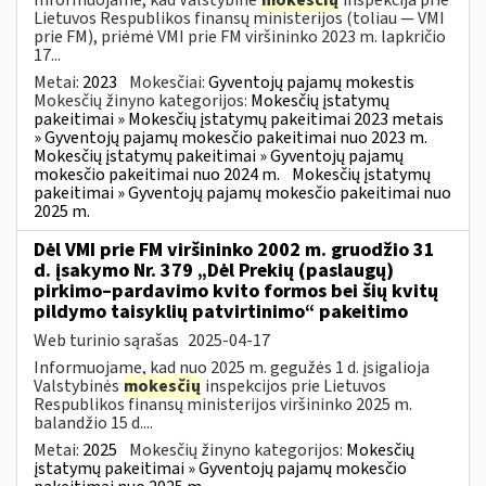
Lietuvos Respublikos finansų ministerijos (toliau — VMI
prie FM), priėmė VMI prie FM viršininko 2023 m. lapkričio
17...
Metai:
2023
Mokesčiai:
Gyventojų pajamų mokestis
Mokesčių žinyno kategorijos:
Mokesčių įstatymų
pakeitimai » Mokesčių įstatymų pakeitimai 2023 metais
» Gyventojų pajamų mokesčio pakeitimai nuo 2023 m.
Mokesčių įstatymų pakeitimai » Gyventojų pajamų
mokesčio pakeitimai nuo 2024 m.
Mokesčių įstatymų
pakeitimai » Gyventojų pajamų mokesčio pakeitimai nuo
2025 m.
Dėl VMI prie FM viršininko 2002 m. gruodžio 31
d. įsakymo Nr. 379 „Dėl Prekių (paslaugų)
pirkimo–pardavimo kvito formos bei šių kvitų
pildymo taisyklių patvirtinimo“ pakeitimo
Web turinio sąrašas
2025-04-17
Informuojame, kad nuo 2025 m. gegužės 1 d. įsigalioja
Valstybinės
mokesčių
inspekcijos prie Lietuvos
Respublikos finansų ministerijos viršininko 2025 m.
balandžio 15 d....
Metai:
2025
Mokesčių žinyno kategorijos:
Mokesčių
įstatymų pakeitimai » Gyventojų pajamų mokesčio