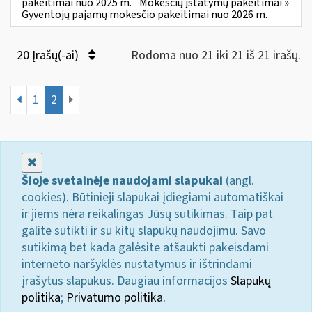
pakeitimai nuo 2025 m.
Mokesčių įstatymų pakeitimai »
Gyventojų pajamų mokesčio pakeitimai nuo 2026 m.
20 Įrašų(-ai)
Rodoma nuo 21 iki 21 iš 21 irašų.
1
2
Uždaryti
Šioje svetainėje naudojami slapukai
(angl.
cookies). Būtinieji slapukai įdiegiami automatiškai
ir jiems nėra reikalingas Jūsų sutikimas. Taip pat
galite sutikti ir su kitų slapukų naudojimu. Savo
sutikimą bet kada galėsite atšaukti pakeisdami
interneto naršyklės nustatymus ir ištrindami
įrašytus slapukus. Daugiau informacijos
Slapukų
politika
;
Privatumo politika.