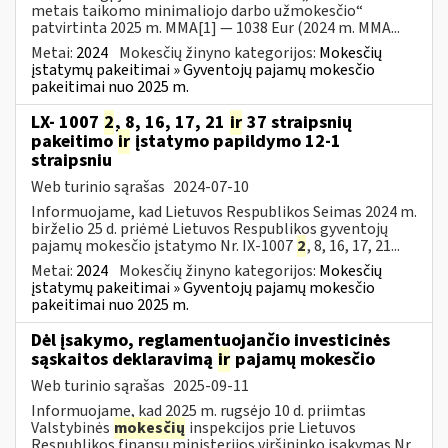
metais taikomo minimaliojo darbo užmokesčio“
patvirtinta 2025 m. MMA[1] — 1038 Eur (2024 m. MMA...
Metai:
2024
Mokesčių žinyno kategorijos:
Mokesčių
įstatymų pakeitimai » Gyventojų pajamų mokesčio
pakeitimai nuo 2025 m.
LX- 1007
2
, 8, 16, 17, 21
ir
37 straipsnių
pakeitimo
ir
įstatymo papildymo 12-1
straipsniu
Web turinio sąrašas
2024-07-10
Informuojame, kad Lietuvos Respublikos Seimas 2024 m.
birželio 25 d. priėmė Lietuvos Respublikos gyventojų
pajamų mokesčio įstatymo Nr. IX-1007
2
, 8, 16, 17, 21...
Metai:
2024
Mokesčių žinyno kategorijos:
Mokesčių
įstatymų pakeitimai » Gyventojų pajamų mokesčio
pakeitimai nuo 2025 m.
Dėl įsakymo, reglamentuojančio investicinės
sąskaitos deklaravimą
ir
pajamų mokesčio
Web turinio sąrašas
2025-09-11
Informuojame, kad 2025 m. rugsėjo 10 d. priimtas
Valstybinės
mokesčių
inspekcijos prie Lietuvos
Respublikos finansų ministerijos viršininko įsakymas Nr.