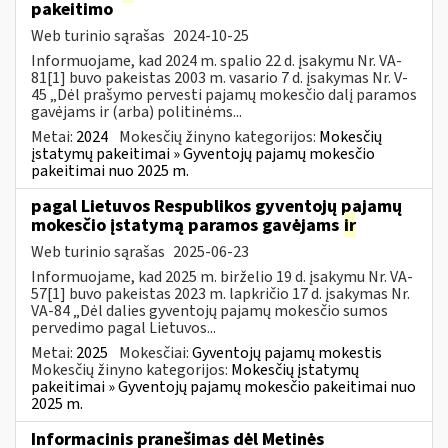
pakeitimo
Web turinio sąrašas
2024-10-25
Informuojame, kad 2024 m. spalio 22 d. įsakymu Nr. VA-
81[1] buvo pakeistas 2003 m. vasario 7 d. įsakymas Nr. V-
45 „Dėl prašymo pervesti pajamų mokesčio dalį paramos
gavėjams ir (arba) politinėms...
Metai:
2024
Mokesčių žinyno kategorijos:
Mokesčių
įstatymų pakeitimai » Gyventojų pajamų mokesčio
pakeitimai nuo 2025 m.
pagal Lietuvos Respublikos gyventojų pajamų
mokesčio įstatymą paramos gavėjams
ir
Web turinio sąrašas
2025-06-23
Informuojame, kad 2025 m. birželio 19 d. įsakymu Nr. VA-
57[1] buvo pakeistas 2023 m. lapkričio 17 d. įsakymas Nr.
VA-84 „Dėl dalies gyventojų pajamų mokesčio sumos
pervedimo pagal Lietuvos...
Metai:
2025
Mokesčiai:
Gyventojų pajamų mokestis
Mokesčių žinyno kategorijos:
Mokesčių įstatymų
pakeitimai » Gyventojų pajamų mokesčio pakeitimai nuo
2025 m.
Informacinis pranešimas dėl Metinės