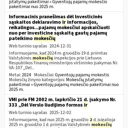
įstatymų pakeitimai » Gyventojų pajamų mokesčio
pakeitimai nuo 2025 m.
Informacinis pranešimas dėl Investicinės
sąskaitos deklaravimo
ir
informacijos,
reikalingos...pajamų mokesčiui apskaičiuoti
nuo per investicinę sąskaitą gautų pajamų
pateikimo
mokesčių
Web turinio sąrašas
2024-12-31
Informuojame, kad 2024 m. gruodžio 19 d. priimtas
Valstybinės
mokesčių
inspekcijos prie Lietuvos
Respublikos finansų ministerijos viršininko įsakymas Nr.
VA-107 „Dėl...
Metai:
2024
Mokesčiai:
Gyventojų pajamų mokestis
Mokesčių žinyno kategorijos:
Mokesčių įstatymų
pakeitimai » Gyventojų pajamų mokesčio pakeitimai nuo
2025 m.
VMI prie FM 2002 m. lapkričio 21 d. įsakymo Nr.
333 „Dėl Verslo liudijimo formos
ir
Web turinio sąrašas
2025-12-02
Informuojame, kad nuo 2025 m. gruodžio
2
d. įsigalioja
2025 m. gruodžio 1 d. priimtas Valstybinės
mokesčių