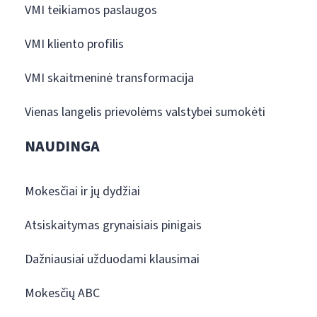
VMI teikiamos paslaugos
VMI kliento profilis
VMI skaitmeninė transformacija
Vienas langelis prievolėms valstybei sumokėti
NAUDINGA
Mokesčiai ir jų dydžiai
Atsiskaitymas grynaisiais pinigais
Dažniausiai užduodami klausimai
Mokesčių ABC