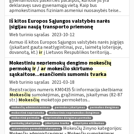
gyvenamosios paskirties patalpos, kuriose jis yra
deklaravęs savo gyvenamąją vietą. Kaip bus
apmokestinamos fiziniam asmeniui nuosavybės teise...
Iš kitos Europos Sąjungos valstybės narės
įsigijau naują transporto priemonę
Web turinio sąrašas
2023-10-12
Asmuo iš kitos Europos Sąjungos valstybės narės įsigijęs
(įskaitant gautą neatlygintinai, pvz., laimėtą loterijoje,
dovanotą, kt.)
ir
į Lietuvos Respublikos teritoriją...
Mokestinių nepriemokų dengimo
mokesčių
permokų
ir
/
ar
mokesčio skirtumo
sąskaitose...esančiomis sumomis
tvarka
Web turinio sąrašas
2021-03-18
Registracijos numeris KM0435 Ši informacija skelbiama:
Mokesčių
sumokėjimas, grąžinimas, įskaitymas (82-87
str.)
Mokesčių
mokėtojo permokėtos...
mokesčių administravimas
permokos įskaitymas
permokos dengimas
mokestinė nepriemoka
mokestinės nepriemokos dengimas
mokestinė permoka
nepriemokos dengimas permoka
permokų įskaitymas
įskaitymo tvarka
įskaitymo eiliškumas
Mokesčių žinyno kategorijos:
automatinis permokos įskaitymas
Mokesčių administravimas » Mokesčių sumokėjimas,