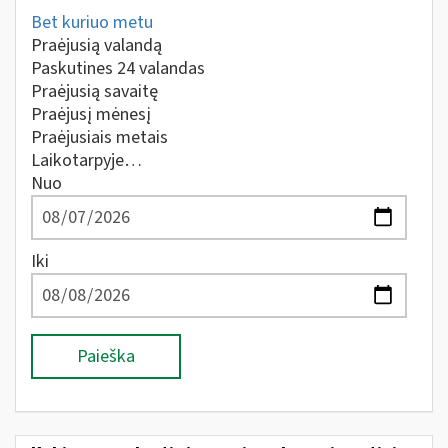
Bet kuriuo metu
Praėjusią valandą
Paskutines 24 valandas
Praėjusią savaitę
Praėjusį mėnesį
Praėjusiais metais
Laikotarpyje…
Nuo
Iki
Paieška