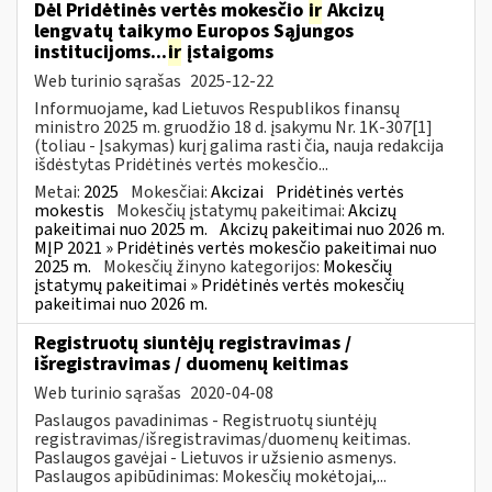
Dėl Pridėtinės vertės mokesčio
ir
Akcizų
lengvatų taikymo Europos Sąjungos
institucijoms...
ir
įstaigoms
Web turinio sąrašas
2025-12-22
Informuojame, kad Lietuvos Respublikos finansų
ministro 2025 m. gruodžio 18 d. įsakymu Nr. 1K-307[1]
(toliau - Įsakymas) kurį galima rasti čia, nauja redakcija
išdėstytas Pridėtinės vertės mokesčio...
Metai:
2025
Mokesčiai:
Akcizai
Pridėtinės vertės
mokestis
Mokesčių įstatymų pakeitimai:
Akcizų
pakeitimai nuo 2025 m.
Akcizų pakeitimai nuo 2026 m.
MĮP 2021 » Pridėtinės vertės mokesčio pakeitimai nuo
2025 m.
Mokesčių žinyno kategorijos:
Mokesčių
įstatymų pakeitimai » Pridėtinės vertės mokesčių
pakeitimai nuo 2026 m.
Registruotų siuntėjų registravimas /
išregistravimas / duomenų keitimas
Web turinio sąrašas
2020-04-08
Paslaugos pavadinimas - Registruotų siuntėjų
registravimas/išregistravimas/duomenų keitimas.
Paslaugos gavėjai - Lietuvos ir užsienio asmenys.
Paslaugos apibūdinimas: Mokesčių mokėtojai,...