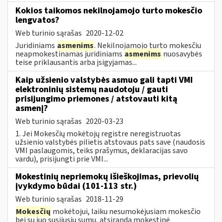
Kokios taikomos nekilnojamojo turto mokesčio
lengvatos?
Web turinio sąrašas
2020-12-02
Juridiniams
asmenims
. Nekilnojamojo turto mokesčiu
neapmokestinamas juridiniams
asmenims
nuosavybės
teise priklausantis arba įsigyjamas...
Kaip užsienio valstybės asmuo gali tapti VMI
elektroninių sistemų naudotoju / gauti
prisijungimo priemones / atstovauti kitą
asmenį?
Web turinio sąrašas
2020-03-23
1. Jei Mokesčių mokėtojų registre neregistruotas
užsienio valstybės pilietis atstovaus pats save (naudosis
VMI paslaugomis, teiks prašymus, deklaracijas savo
vardu), prisijungti prie VMI...
Mokestinių nepriemokų išieškojimas, prievolių
įvykdymo būdai (101-113 str.)
Web turinio sąrašas
2018-11-29
Mokesčių
mokėtojui, laiku nesumokėjusiam mokesčio
bei su juo susijusių sumų, atsiranda mokestinė