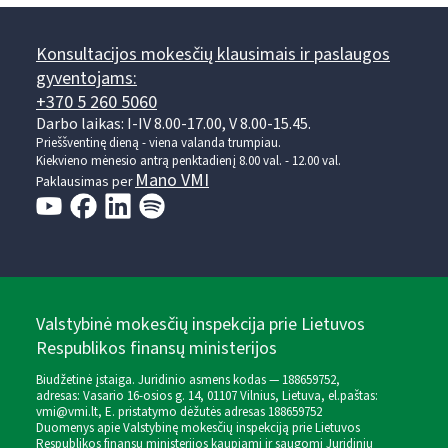
Konsultacijos mokesčių klausimais ir paslaugos
gyventojams:
+370 5 260 5060
Darbo laikas: I-IV 8.00-17.00, V 8.00-15.45.
Prieššventinę dieną - viena valanda trumpiau.
Kiekvieno mėnesio antrą penktadienį 8.00 val. - 12.00 val.
Mano VMI
Paklausimas per
Valstybinė mokesčių inspekcija prie Lietuvos
Respublikos finansų ministerijos
Biudžetinė įstaiga. Juridinio asmens kodas — 188659752,
adresas: Vasario 16-osios g. 14, 01107 Vilnius, Lietuva, el.paštas:
vmi@vmi.lt
, E. pristatymo dėžutės adresas 188659752
Duomenys apie Valstybinę mokesčių inspekciją prie Lietuvos
Respublikos finansų ministerijos kaupiami ir saugomi Juridinių