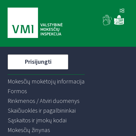
Prisijungti
Mokesčių mokėtojų informacija
Formos
Rinkmenos / Atviri duomenys
Skaičiuoklės ir pagalbininkai
Sąskaitos ir įmokų kodai
Mokesčių žinynas