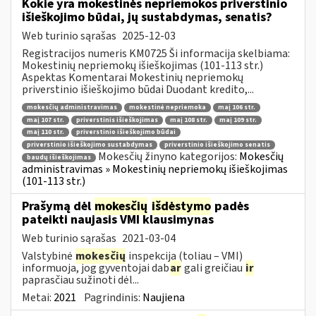
Kokie yra mokestinės nepriemokos priverstinio
išieškojimo būdai, jų sustabdymas, senatis?
Web turinio sąrašas
2025-12-03
Registracijos numeris KM0725 Ši informacija skelbiama:
Mokestinių nepriemokų išieškojimas (101-113 str.)
Aspektas Komentarai Mokestinių nepriemokų
priverstinio išieškojimo būdai Duodant kredito,...
mokesčių administravimas
mokestinė nepriemoka
maį 106 str.
maį 107 str.
priverstinis išieškojimas
maį 108 str.
maį 109 str.
maį 110 str.
priverstinio išieškojimo būdai
priverstinio išieškojimo sustabdymas
priverstinio išieškojimo senatis
Mokesčių žinyno kategorijos:
Mokesčių
baudų išieškojimas
administravimas » Mokestinių nepriemokų išieškojimas
(101-113 str.)
Prašymą dėl
mokesčių
išdėstymo
padės
pateikti naujasis VMI klausimynas
Web turinio sąrašas
2021-03-04
Valstybinė
mokesčių
inspekcija (toliau – VMI)
informuoja, jog gyventojai dab
ar
gali greičiau
ir
paprasčiau sužinoti dėl...
Metai:
2021
Pagrindinis:
Naujiena