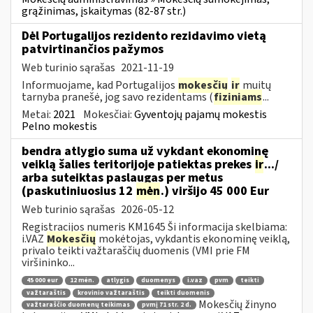
grąžinimas, įskaitymas (82-87 str.)
Dėl Portugalijos rezidento rezidavimo vietą
patvirtinančios pažymos
Web turinio sąrašas
2021-11-19
Informuojame, kad Portugalijos
mokesčių
ir
muitų
tarnyba pranešė, jog savo rezidentams (
fiziniams
...
Metai:
2021
Mokesčiai:
Gyventojų pajamų mokestis
Pelno mokestis
bendra atlygio suma už vykdant ekonominę
veiklą šalies teritorijoje patiektas prekes
ir
.../
arba suteiktas paslaugas per metus
(paskutiniuosius 12
mėn
.) viršijo 45 000 Eur
Web turinio sąrašas
2026-05-12
Registracijos numeris KM1645 Ši informacija skelbiama:
i.VAZ
Mokesčių
mokėtojas, vykdantis ekonominę veiklą,
privalo teikti važtaraščių duomenis (VMI prie FM
viršininko...
45 000 eur
12 mėn.
atlygis
duomenys
i.vaz
pvm
teikti
važtaraštis
krovinio važtaraštis
teikti duomenis
Mokesčių žinyno
važtaraščio duomenų teikimas
pvmį 71 str. 2 d.