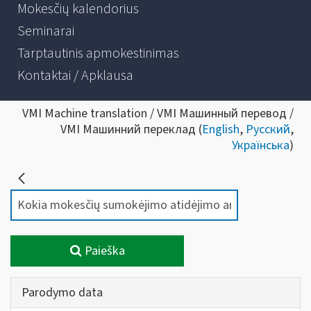
Mokesčių kalendorius
Seminarai
Tarptautinis apmokestinimas
Kontaktai / Apklausa
VMI Machine translation / VMI Машинный перевод /
VMI Машинний переклад (
English
,
Русский
,
Українська
)
Paieška
Parodymo data