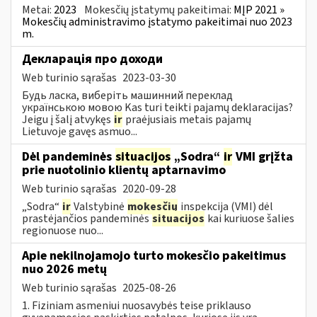
Metai:
2023
Mokesčių įstatymų pakeitimai:
MĮP 2021 »
Mokesčių administravimo įstatymo pakeitimai nuo 2023
m.
Декларація про доходи
Web turinio sąrašas
2023-03-30
Будь ласка, виберіть машинний переклад
українською мовою Kas turi teikti pajamų deklaracijas?
Jeigu į šalį atvykęs
ir
praėjusiais metais pajamų
Lietuvoje gavęs asmuo...
Dėl pandeminės
situacijos
„Sodra“
ir
VMI grįžta
prie nuotolinio klientų aptarnavimo
Web turinio sąrašas
2020-09-28
„Sodra“
ir
Valstybinė
mokesčių
inspekcija (VMI) dėl
prastėjančios pandeminės
situacijos
kai kuriuose šalies
regionuose nuo...
Apie nekilnojamojo turto mokesčio pakeitimus
nuo 2026 metų
Web turinio sąrašas
2025-08-26
1. Fiziniam asmeniui nuosavybės teise priklauso