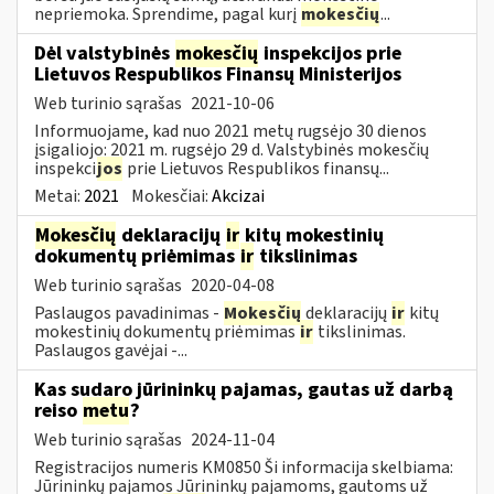
nepriemoka. Sprendime, pagal kurį
mokesčių
...
Dėl valstybinės
mokesčių
inspekcijos prie
Lietuvos Respublikos Finansų Ministerijos
Web turinio sąrašas
2021-10-06
Informuojame, kad nuo 2021 metų rugsėjo 30 dienos
įsigaliojo: 2021 m. rugsėjo 29 d. Valstybinės mokesčių
inspekci
jos
prie Lietuvos Respublikos finansų...
Metai:
2021
Mokesčiai:
Akcizai
Mokesčių
deklaracijų
ir
kitų mokestinių
dokumentų priėmimas
ir
tikslinimas
Web turinio sąrašas
2020-04-08
Paslaugos pavadinimas -
Mokesčių
deklaracijų
ir
kitų
mokestinių dokumentų priėmimas
ir
tikslinimas.
Paslaugos gavėjai -...
Kas sudaro jūrininkų pajamas, gautas už darbą
reiso
metu
?
Web turinio sąrašas
2024-11-04
Registracijos numeris KM0850 Ši informacija skelbiama:
Jūrininkų pajamos Jūrininkų pajamoms, gautoms už