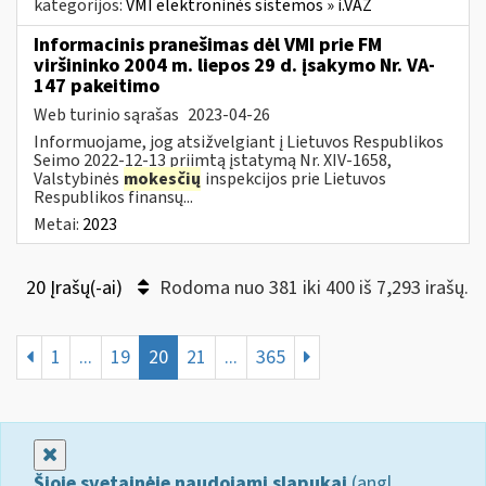
kategorijos:
VMI elektroninės sistemos » i.VAZ
Informacinis pranešimas dėl VMI prie FM
viršininko 2004 m. liepos 29 d. įsakymo Nr. VA-
147 pakeitimo
Web turinio sąrašas
2023-04-26
Informuojame, jog atsižvelgiant į Lietuvos Respublikos
Seimo 2022-12-13 priimtą įstatymą Nr. XIV-1658,
Valstybinės
mokesčių
inspekcijos prie Lietuvos
Respublikos finansų...
Metai:
2023
20 Įrašų(-ai)
Rodoma nuo 381 iki 400 iš 7,293 irašų.
1
...
19
20
21
...
365
Uždaryti
Šioje svetainėje naudojami slapukai
(angl.