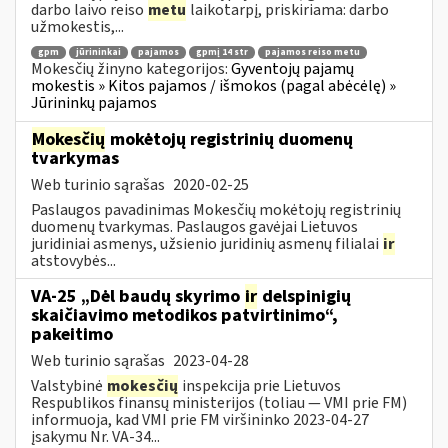
darbo laivo reiso
metu
laikotarpį, priskiriama: darbo
užmokestis,...
gpm
jūrininkai
pajamos
gpmį 14 str
pajamos reiso metu
Mokesčių žinyno kategorijos:
Gyventojų pajamų
mokestis » Kitos pajamos / išmokos (pagal abėcėlę) »
Jūrininkų pajamos
Mokesčių
mokėtojų registrinių duomenų
tvarkymas
Web turinio sąrašas
2020-02-25
Paslaugos pavadinimas Mokesčių mokėtojų registrinių
duomenų tvarkymas. Paslaugos gavėjai Lietuvos
juridiniai asmenys, užsienio juridinių asmenų filialai
ir
atstovybės...
VA-25 „Dėl baudų skyrimo
ir
delspinigių
skaičiavimo metodikos patvirtinimo“,
pakeitimo
Web turinio sąrašas
2023-04-28
Valstybinė
mokesčių
inspekcija prie Lietuvos
Respublikos finansų ministerijos (toliau ― VMI prie FM)
informuoja, kad VMI prie FM viršininko 2023-04-27
įsakymu Nr. VA-34...