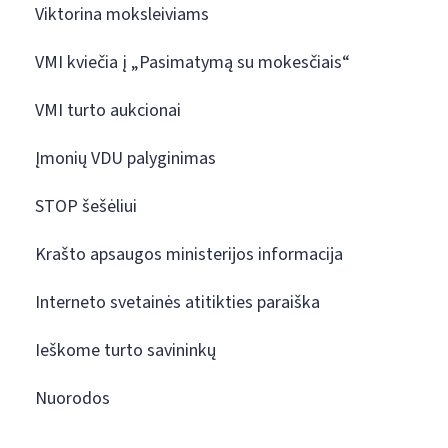
Viktorina moksleiviams
VMI kviečia į „Pasimatymą su mokesčiais“
VMI turto aukcionai
Įmonių VDU palyginimas
STOP šešėliui
Krašto apsaugos ministerijos informacija
Interneto svetainės atitikties paraiška
Ieškome turto savininkų
Nuorodos