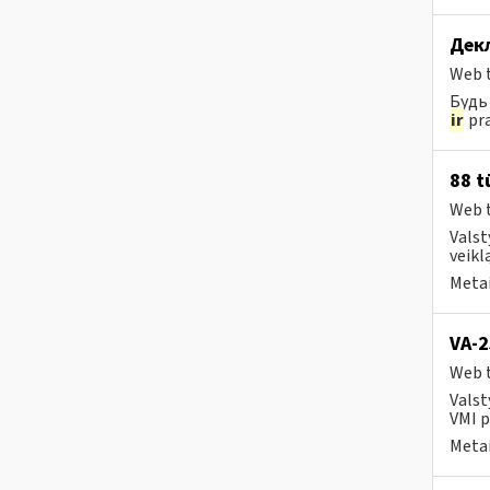
Дек
Web t
Будь 
ir
pra
88 t
Web t
Valst
veikl
Metai
VA-2
Web t
Valst
VMI p
Metai