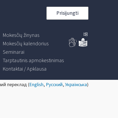
Prisijungti
Mokesčių žinynas
Mokesčių kalendorius
Seminarai
Tarptautinis apmokestinimas
Kontaktai / Apklausa
ний переклад (
English
,
Русский
,
Українська
)