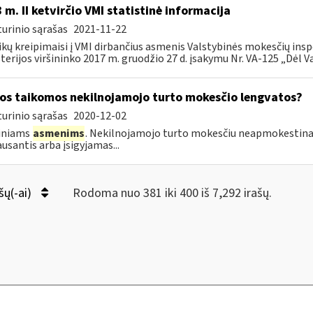
 m. II ketvirčio VMI statistinė informacija
urinio sąrašas
2021-11-22
ikų kreipimaisi į VMI dirbančius asmenis Valstybinės mokesčių insp
terijos viršininko 2017 m. gruodžio 27 d. įsakymu Nr. VA-125 „Dėl Va
os taikomos nekilnojamojo turto mokesčio lengvatos?
urinio sąrašas
2020-12-02
diniams
asmenims
. Nekilnojamojo turto mokesčiu neapmokestin
ausantis arba įsigyjamas...
šų(-ai)
Rodoma nuo 381 iki 400 iš 7,292 irašų.