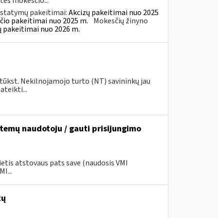
rtės mokesčio...
įstatymų pakeitimai:
Akcizų pakeitimai nuo 2025
čio pakeitimai nuo 2025 m.
Mokesčių žinyno
ų pakeitimai nuo 2026 m.
 tūkst. Nekilnojamojo turto (NT) savininkų jau
teikti...
stemų naudotoju / gauti prisijungimo
ietis atstovaus pats save (naudosis VMI
I...
tų