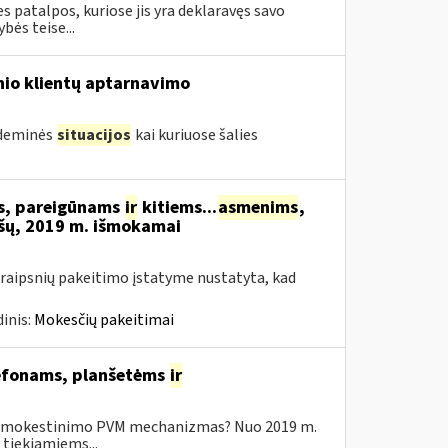
 patalpos, kuriose jis yra deklaravęs savo
ės teise...
inio klientų aptarnavimo
ndeminės
situacijos
kai kuriuose šalies
ms, pareigūnams
ir
kitiems...
asmenims
,
šų, 2019 m. išmokamai
raipsnių pakeitimo įstatyme nustatyta, kad
inis:
Mokesčių pakeitimai
elefonams, planšetėms
ir
o apmokestinimo PVM mechanizmas? Nuo 2019 m.
tiekiamiems...