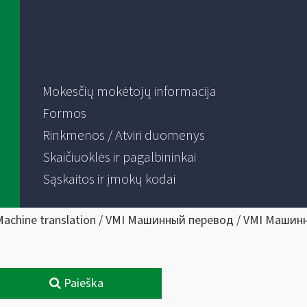
Mokesčių mokėtojų informacija
Formos
Rinkmenos / Atviri duomenys
Skaičiuoklės ir pagalbininkai
Sąskaitos ir įmokų kodai
Machine translation / VMI Машинный перевод / VMI Машин
Paieška