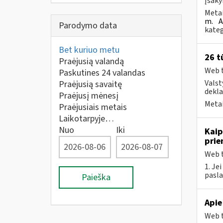
Įsaky
Metai
m.
A
Parodymo data
kateg
Bet kuriuo metu
26 t
Praėjusią valandą
Web t
Paskutines 24 valandas
Valst
Praėjusią savaitę
dekla
Praėjusį mėnesį
Metai
Praėjusiais metais
Laikotarpyje…
Nuo
Iki
Kaip
prie
Web t
1. Je
pasla
Paieška
Apie
Web t