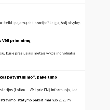
ikti pajamų deklaracijas? Jeigu į šalį atvykęs
s VMI priminimų
jų, kurie praėjusiais metais vykdė individualią
kos patvirtinimo“, pakeitimo
sterijos (toliau ― VMI prie FM) informuoja, kad
istravimo įstatymo pakeitimai nuo 2023 m.