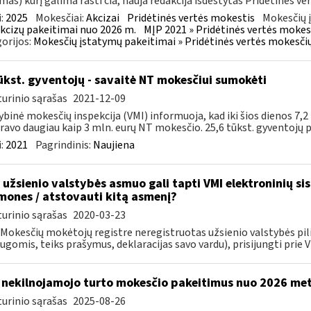
mas) kurį galima rasti čia, nauja redakcija išdėstytas Pridėtinės ve
:
2025
Mokesčiai:
Akcizai
Pridėtinės vertės mokestis
Mokesčių 
kcizų pakeitimai nuo 2026 m.
MĮP 2021 » Pridėtinės vertės mokes
orijos:
Mokesčių įstatymų pakeitimai » Pridėtinės vertės mokesči
ūkst. gyventojų - savaitė NT mokesčiui sumokėti
urinio sąrašas
2021-12-09
ybinė mokesčių inspekcija (VMI) informuoja, kad iki šios dienos 7,2
ravo daugiau kaip 3 mln. eurų NT mokesčio. 25,6 tūkst. gyventojų pa
:
2021
Pagrindinis:
Naujiena
 užsienio valstybės asmuo gali tapti VMI elektroninių si
mones / atstovauti kitą asmenį?
urinio sąrašas
2020-03-23
i Mokesčių mokėtojų registre neregistruotas užsienio valstybės pil
ugomis, teiks prašymus, deklaracijas savo vardu), prisijungti prie VM
 nekilnojamojo turto mokesčio pakeitimus nuo 2026 me
urinio sąrašas
2025-08-26