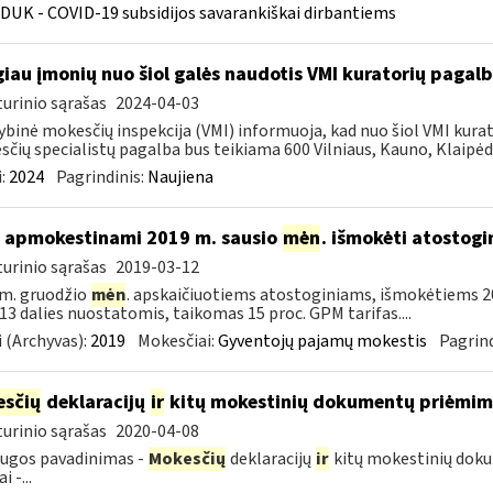
DUK - COVID-19 subsidijos savarankiškai dirbantiems
iau įmonių nuo šiol galės naudotis VMI kuratorių pagal
urinio sąrašas
2024-04-03
ybinė mokesčių inspekcija (VMI) informuoja, kad nuo šiol VMI kurat
čių specialistų pagalba bus teikiama 600 Vilniaus, Kauno, Klaipėdo
:
2024
Pagrindinis:
Naujiena
 apmokestinami 2019 m. sausio
mėn
. išmokėti atostogi
urinio sąrašas
2019-03-12
m. gruodžio
mėn
. apskaičiuotiems atostoginiams, išmokėtiems 2
. 13 dalies nuostatomis, taikomas 15 proc. GPM tarifas....
 (Archyvas):
2019
Mokesčiai:
Gyventojų pajamų mokestis
Pagrind
sčių
deklaracijų
ir
kitų mokestinių dokumentų priėmi
urinio sąrašas
2020-04-08
ugos pavadinimas -
Mokesčių
deklaracijų
ir
kitų mokestinių dok
i -...