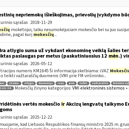
stinių nepriemokų išieškojimas, prievolių įvykdymo būd
urinio sąrašas
2018-11-29
sčių
mokėtojui, laiku nesumokėjusiam mokesčio bei su juo susij
dime, pagal kurį
mokesčių
...
ra atlygio suma už vykdant ekonominę veiklą šalies teri
iktas paslaugas per metus (paskutiniuosius 12
mėn
.) v
urinio sąrašas
2026-05-12
tracijos numeris KM1645 Ši informacija skelbiama: i.VAZ
Mokesči
lo teikti važtaraščių duomenis (VMI prie FM viršininko...
 eur
12 mėn.
atlygis
duomenys
i.vaz
pvm
teikti
važtaraštis
krovinio va
Mokesčių žinyno kategorijos:
VMI elektroninės sistemos » 
 str. 2 d.
Pridėtinės vertės mokesčio
ir
Akcizų lengvatų taikymo Eu
igoms
urinio sąrašas
2025-12-22
muojame, kad Lietuvos Respublikos finansų ministro 2025 m. gruodž