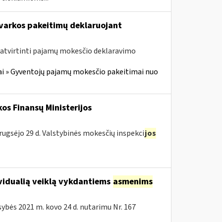
arkos pakeitimų deklaruojant
atvirtinti pajamų mokesčio deklaravimo
i » Gyventojų pajamų mokesčio pakeitimai nuo
os Finansų Ministerijos
rugsėjo 29 d. Valstybinės mokesčių inspekci
jos
vidualią veiklą vykdantiems
asmenims
bės 2021 m. kovo 24 d. nutarimu Nr. 167