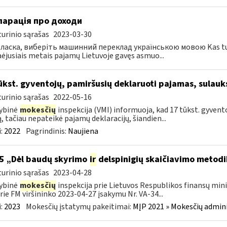
ларація про доходи
urinio sąrašas
2023-03-30
ласка, виберіть машинний переклад українською мовою Kas turi te
ėjusiais metais pajamų Lietuvoje gavęs asmuo...
ūkst. gyventojų, pamiršusių deklaruoti pajamas, sulauk
urinio sąrašas
2022-05-16
ybinė
mokesčių
inspekcija (VMI) informuoja, kad 17 tūkst. gyvento
ą, tačiau nepateikė pajamų deklaracijų, šiandien...
:
2022
Pagrindinis:
Naujiena
5 „Dėl baudų skyrimo
ir
delspinigių skaičiavimo metodi
urinio sąrašas
2023-04-28
ybinė
mokesčių
inspekcija prie Lietuvos Respublikos finansų mini
rie FM viršininko 2023-04-27 įsakymu Nr. VA-34...
:
2023
Mokesčių įstatymų pakeitimai:
MĮP 2021 » Mokesčių admin