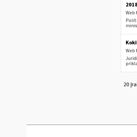
2018
Web t
Polit
minis
Koki
Web t
Juri
prikl
20 Įra