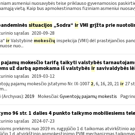
ziniam asmeniui nuosavybės teise priklauso gyvenamosios paskirties
amąją vietą. Kaip bus apmokestinamos fiziniam asmeniui nuosavyb
pandeminės
situacijos
„Sodra“
ir
VMI grįžta prie nuotol
urinio sąrašas
2020-09-28
ra“
ir
Valstybinė
mokesčių
inspekcija (VMI) dėl prastėjančios pa
nuose nuo...
 pajamų mokesčio tarifą taikyti valstybės tarnautoja
ems už darbą apmokama iš valstybės
ir
savivaldybės lė
urinio sąrašas
2019-03-12
tojų pajamų mokesčio įstatymo Nr. IX-1007
2
, 6, 16, 20, 21
ir
27 st
....
 (Archyvas):
2019
Mokesčiai:
Gyventojų pajamų mokestis
Pagrind
tymo 96 str. 1 dalies 4 punkto taikymo mobiliesiems t
urinio sąrašas
2024-07-23
kioms prekėms nuo 2019 m. rugpjūčio 1 d. taikomas atvirkštini
ūčio 1 d. atvirkštinio apmokestinimo PVM mechanizmas taikomas 