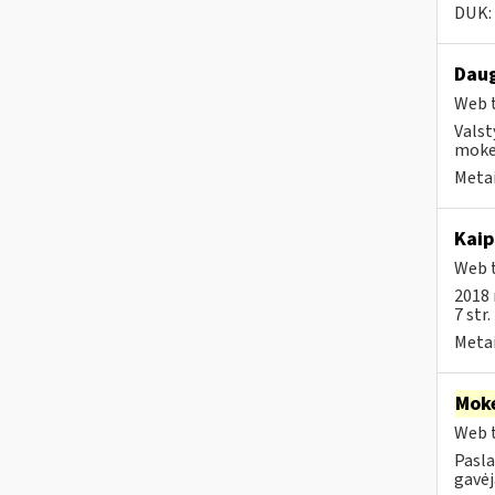
DUK:
Daug
Web t
Valst
mokes
Metai
Kaip
Web t
2018 
7 str
Metai
Moke
Web t
Pasla
gavėja