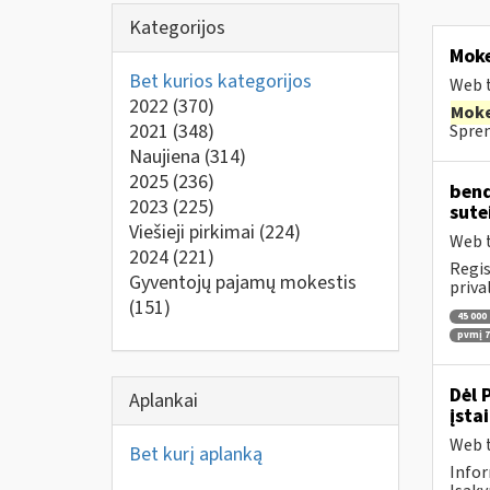
Kategorijos
Moke
Bet kurios kategorijos
Web t
2022
(370)
Moke
2021
(348)
Spren
Naujiena
(314)
2025
(236)
bend
2023
(225)
sute
Viešieji pirkimai
(224)
Web t
2024
(221)
Regis
Gyventojų pajamų mokestis
priva
(151)
45 000
pvmį 71
Dėl 
Aplankai
įsta
Web t
Bet kurį aplanką
Infor