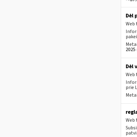
Dėl 
Web t
Infor
pakei
Metai
2025 
Dėl 
Web t
Infor
prie 
Metai
regl
Web t
Subsi
patvi