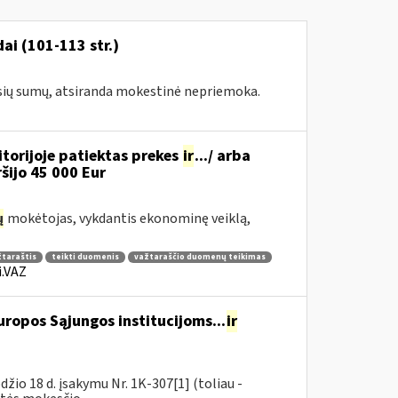
ai (101-113 str.)
usių sumų, atsiranda mokestinė nepriemoka.
torijoje patiektas prekes
ir
.../ arba
iršijo 45 000 Eur
ų
mokėtojas, vykdantis ekonominę veiklą,
žtaraštis
teikti duomenis
važtaraščio duomenų teikimas
i.VAZ
ropos Sąjungos institucijoms...
ir
io 18 d. įsakymu Nr. 1K-307[1] (toliau -