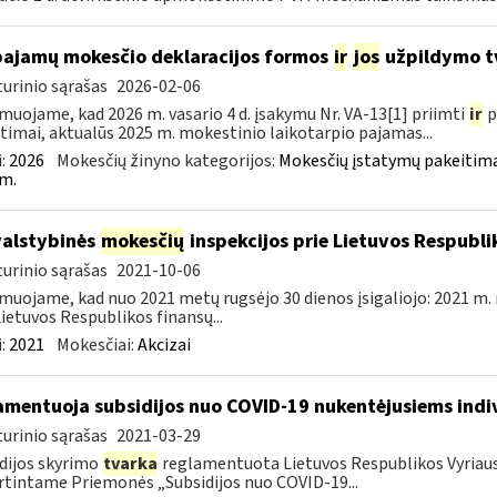
pajamų mokesčio deklaracijos formos
ir
jos
užpildymo tv
urinio sąrašas
2026-02-06
muojame, kad 2026 m. vasario 4 d. įsakymu Nr. VA-13[1] priimti
ir
p
timai, aktualūs 2025 m. mokestinio laikotarpio pajamas...
:
2026
Mokesčių žinyno kategorijos:
Mokesčių įstatymų pakeitima
m.
valstybinės
mokesčių
inspekcijos prie Lietuvos Respublik
urinio sąrašas
2021-10-06
muojame, kad nuo 2021 metų rugsėjo 30 dienos įsigaliojo: 2021 m. 
Lietuvos Respublikos finansų...
:
2021
Mokesčiai:
Akcizai
amentuoja subsidijos nuo COVID-19 nukentėjusiems indi
urinio sąrašas
2021-03-29
dijos skyrimo
tvarka
reglamentuota Lietuvos Respublikos Vyriausy
rtintame Priemonės „Subsidijos nuo COVID-19...