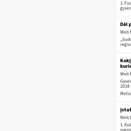
1. Fi
gyven
Dėl 
Web t
„Sod
regio
Kokį
kuri
Web t
Gyven
2018 m
Metai
įsta
Web t
1. Ko
rugpj