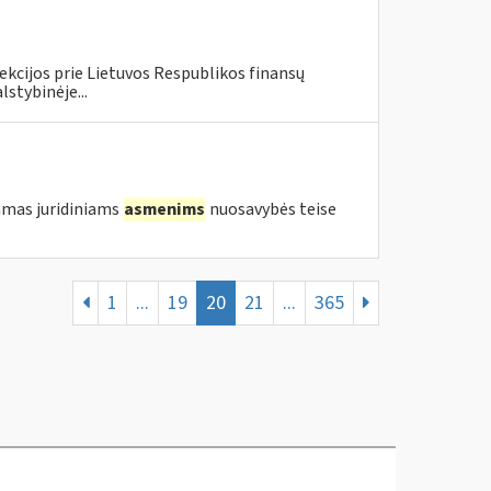
ekcijos prie Lietuvos Respublikos finansų
lstybinėje...
amas juridiniams
asmenims
nuosavybės teise
1
...
19
20
21
...
365