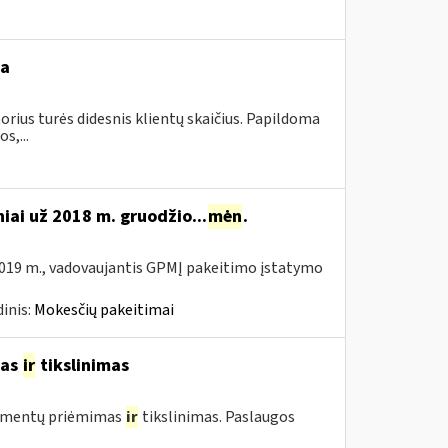
ba
orius turės didesnis klientų skaičius. Papildoma
s,...
niai už 2018 m. gruodžio...
mėn
.
019 m., vadovaujantis GPMĮ pakeitimo įstatymo
inis:
Mokesčių pakeitimai
mas
ir
tikslinimas
umentų priėmimas
ir
tikslinimas. Paslaugos