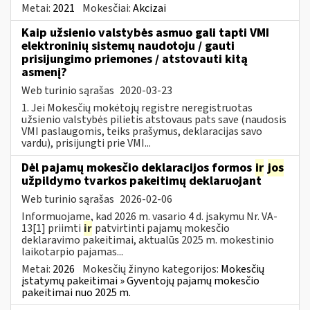
Metai:
2021
Mokesčiai:
Akcizai
Kaip užsienio valstybės asmuo gali tapti VMI
elektroninių sistemų naudotoju / gauti
prisijungimo priemones / atstovauti kitą
asmenį?
Web turinio sąrašas
2020-03-23
1. Jei Mokesčių mokėtojų registre neregistruotas
užsienio valstybės pilietis atstovaus pats save (naudosis
VMI paslaugomis, teiks prašymus, deklaracijas savo
vardu), prisijungti prie VMI...
Dėl pajamų mokesčio deklaracijos formos
ir
jos
užpildymo tvarkos pakeitimų deklaruojant
Web turinio sąrašas
2026-02-06
Informuojame, kad 2026 m. vasario 4 d. įsakymu Nr. VA-
13[1] priimti
ir
patvirtinti pajamų mokesčio
deklaravimo pakeitimai, aktualūs 2025 m. mokestinio
laikotarpio pajamas...
Metai:
2026
Mokesčių žinyno kategorijos:
Mokesčių
įstatymų pakeitimai » Gyventojų pajamų mokesčio
pakeitimai nuo 2025 m.