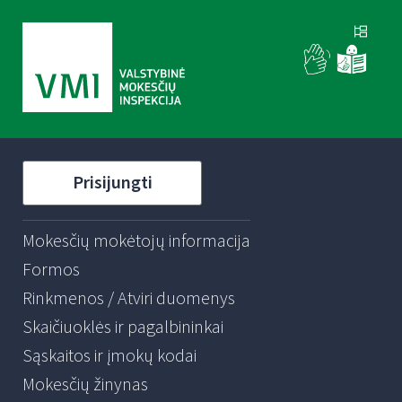
Prisijungti
Mokesčių mokėtojų informacija
Formos
Rinkmenos / Atviri duomenys
Skaičiuoklės ir pagalbininkai
Sąskaitos ir įmokų kodai
Mokesčių žinynas