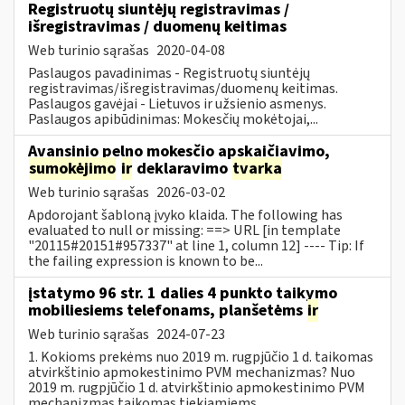
Registruotų siuntėjų registravimas /
išregistravimas / duomenų keitimas
Web turinio sąrašas
2020-04-08
Paslaugos pavadinimas - Registruotų siuntėjų
registravimas/išregistravimas/duomenų keitimas.
Paslaugos gavėjai - Lietuvos ir užsienio asmenys.
Paslaugos apibūdinimas: Mokesčių mokėtojai,...
Avansinio pelno mokesčio apskaičiavimo,
sumokėjimo
ir
deklaravimo
tvarka
Web turinio sąrašas
2026-03-02
Apdorojant šabloną įvyko klaida. The following has
evaluated to null or missing: ==> URL [in template
"20115#20151#957337" at line 1, column 12] ---- Tip: If
the failing expression is known to be...
įstatymo 96 str. 1 dalies 4 punkto taikymo
mobiliesiems telefonams, planšetėms
ir
Web turinio sąrašas
2024-07-23
1. Kokioms prekėms nuo 2019 m. rugpjūčio 1 d. taikomas
atvirkštinio apmokestinimo PVM mechanizmas? Nuo
2019 m. rugpjūčio 1 d. atvirkštinio apmokestinimo PVM
mechanizmas taikomas tiekiamiems...