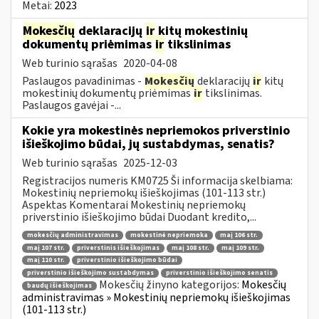
Metai:
2023
Mokesčių
deklaracijų
ir
kitų mokestinių
dokumentų priėmimas
ir
tikslinimas
Web turinio sąrašas
2020-04-08
Paslaugos pavadinimas -
Mokesčių
deklaracijų
ir
kitų
mokestinių dokumentų priėmimas
ir
tikslinimas.
Paslaugos gavėjai -...
Kokie yra mokestinės nepriemokos priverstinio
išieškojimo būdai, jų sustabdymas, senatis?
Web turinio sąrašas
2025-12-03
Registracijos numeris KM0725 Ši informacija skelbiama:
Mokestinių nepriemokų išieškojimas (101-113 str.)
Aspektas Komentarai Mokestinių nepriemokų
priverstinio išieškojimo būdai Duodant kredito,...
mokesčių administravimas
mokestinė nepriemoka
maį 106 str.
maį 107 str.
priverstinis išieškojimas
maį 108 str.
maį 109 str.
maį 110 str.
priverstinio išieškojimo būdai
priverstinio išieškojimo sustabdymas
priverstinio išieškojimo senatis
Mokesčių žinyno kategorijos:
Mokesčių
baudų išieškojimas
administravimas » Mokestinių nepriemokų išieškojimas
(101-113 str.)