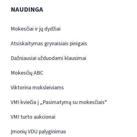
NAUDINGA
Mokesčiai ir jų dydžiai
Atsiskaitymas grynaisiais pinigais
Dažniausiai užduodami klausimai
Mokesčių ABC
Viktorina moksleiviams
VMI kviečia į „Pasimatymą su mokesčiais“
VMI turto aukcionai
Įmonių VDU palyginimas