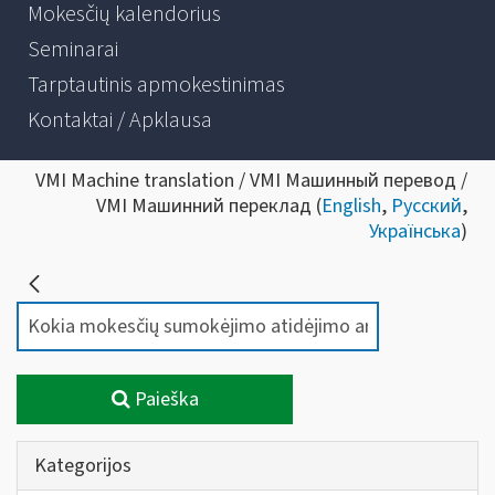
Mokesčių kalendorius
Seminarai
Tarptautinis apmokestinimas
Kontaktai / Apklausa
VMI Machine translation / VMI Машинный перевод /
VMI Машинний переклад (
English
,
Русский
,
Українська
)
Paieška
Kategorijos