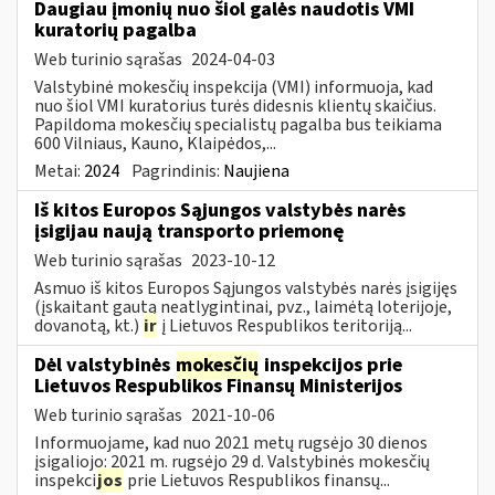
Daugiau įmonių nuo šiol galės naudotis VMI
kuratorių pagalba
Web turinio sąrašas
2024-04-03
Valstybinė mokesčių inspekcija (VMI) informuoja, kad
nuo šiol VMI kuratorius turės didesnis klientų skaičius.
Papildoma mokesčių specialistų pagalba bus teikiama
600 Vilniaus, Kauno, Klaipėdos,...
Metai:
2024
Pagrindinis:
Naujiena
Iš kitos Europos Sąjungos valstybės narės
įsigijau naują transporto priemonę
Web turinio sąrašas
2023-10-12
Asmuo iš kitos Europos Sąjungos valstybės narės įsigijęs
(įskaitant gautą neatlygintinai, pvz., laimėtą loterijoje,
dovanotą, kt.)
ir
į Lietuvos Respublikos teritoriją...
Dėl valstybinės
mokesčių
inspekcijos prie
Lietuvos Respublikos Finansų Ministerijos
Web turinio sąrašas
2021-10-06
Informuojame, kad nuo 2021 metų rugsėjo 30 dienos
įsigaliojo: 2021 m. rugsėjo 29 d. Valstybinės mokesčių
inspekci
jos
prie Lietuvos Respublikos finansų...