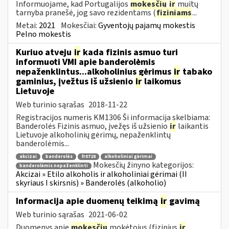
Informuojame, kad Portugalijos
mokesčių
ir
muitų
tarnyba pranešė, jog savo rezidentams (
fiziniams
...
Metai:
2021
Mokesčiai:
Gyventojų pajamų mokestis
Pelno mokestis
Kuriuo atveju
ir
kada fizinis asmuo turi
informuoti VMI apie banderolėmis
nepaženklintus...alkoholinius gėrimus
ir
tabako
gaminius, įvežtus iš užsienio
ir
laikomus
Lietuvoje
Web turinio sąrašas
2018-11-22
Registracijos numeris KM1306 Ši informacija skelbiama:
Banderolės Fizinis asmuo, įvežęs iš užsienio
ir
laikantis
Lietuvoje alkoholinių gėrimų, nepaženklintų
banderolėmis...
akcizai
banderolės
fr0718
alkoholiniai gėrimai
Mokesčių žinyno kategorijos:
banderolėmis nepaženklinti
Akcizai » Etilo alkoholis ir alkoholiniai gėrimai (II
skyriaus I skirsnis) » Banderolės (alkoholio)
Informacija apie duomenų teikimą
ir
gavimą
Web turinio sąrašas
2021-06-02
Duomenys apie
mokesčių
mokėtojus (fizinius
ir