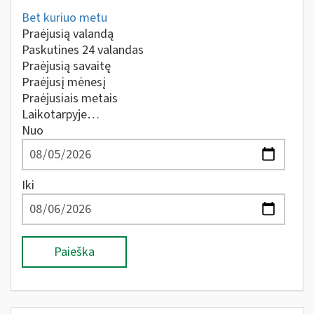
Bet kuriuo metu
Praėjusią valandą
Paskutines 24 valandas
Praėjusią savaitę
Praėjusį mėnesį
Praėjusiais metais
Laikotarpyje…
Nuo
Iki
Paieška