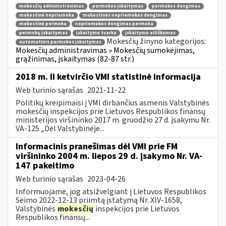
mokesčių administravimas
permokos įskaitymas
permokos dengimas
mokestinė nepriemoka
mokestinės nepriemokos dengimas
mokestinė permoka
nepriemokos dengimas permoka
permokų įskaitymas
įskaitymo tvarka
įskaitymo eiliškumas
Mokesčių žinyno kategorijos:
automatinis permokos įskaitymas
Mokesčių administravimas » Mokesčių sumokėjimas,
grąžinimas, įskaitymas (82-87 str.)
2018 m. II ketvirčio VMI statistinė informacija
Web turinio sąrašas
2021-11-22
Politikų kreipimaisi į VMI dirbančius asmenis Valstybinės
mokesčių inspekcijos prie Lietuvos Respublikos finansų
ministerijos viršininko 2017 m. gruodžio 27 d. įsakymu Nr.
VA-125 „Dėl Valstybinėje...
Informacinis pranešimas dėl VMI prie FM
viršininko 2004 m. liepos 29 d. įsakymo Nr. VA-
147 pakeitimo
Web turinio sąrašas
2023-04-26
Informuojame, jog atsižvelgiant į Lietuvos Respublikos
Seimo 2022-12-13 priimtą įstatymą Nr. XIV-1658,
Valstybinės
mokesčių
inspekcijos prie Lietuvos
Respublikos finansų...