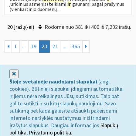
juridinius asmenis) teikiami
ir
gaunami pagal prašymus
(vienkartinio duomenų...
20 Įrašų(-ai)
Rodoma nuo 381 iki 400 iš 7,292 irašų.
1
...
19
20
21
...
365
Uždaryti
Šioje svetainėje naudojami slapukai
(angl.
cookies). Būtinieji slapukai įdiegiami automatiškai
ir jiems nėra reikalingas Jūsų sutikimas. Taip pat
galite sutikti ir su kitų slapukų naudojimu. Savo
sutikimą bet kada galėsite atšaukti pakeisdami
interneto naršyklės nustatymus ir ištrindami
įrašytus slapukus. Daugiau informacijos
Slapukų
politika
;
Privatumo politika.