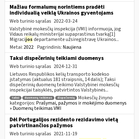
Mažiau formalumų norintiems pradėti
individualią veiklą Ukrainos gyventojams
Web turinio sąrašas
2022-03-24
Valstybinė mokesčių inspekcija (VMI) informuoja, jog
Vidaus reikalų ministerijai supaprastinus tvarką[1]
Migraci
jos
departamente užsiregistravę Ukrainos...
Metai:
2022
Pagrindinis:
Naujiena
Taksi dispečerinių teikiami duomenys
Web turinio sąrašas
2024-12-31
Lietuvos Respublikos kelių transporto kodekso
įstatymas (aktualus 181 straipsnis, 14 dalis); Taksi
dispečerinių duomenų teikimo Valstybinei mokesčių
inspekcijai taisyklės, patvirtintos Valstybinės...
Mokesčių žinyno
taksi
duomenų teikimas
dispečernių
kategorijos:
Prašymai, pažymos ir mokėjimo duomenys
» Duomenų teikimas VMI
Dėl Portugalijos rezidento rezidavimo vietą
patvirtinančios pažymos
Web turinio sąrašas
2021-11-19