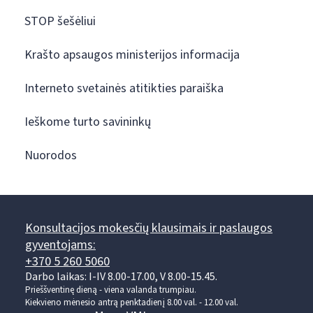
STOP šešėliui
Krašto apsaugos ministerijos informacija
Interneto svetainės atitikties paraiška
Ieškome turto savininkų
Nuorodos
Konsultacijos mokesčių klausimais ir paslaugos
gyventojams:
+370 5 260 5060
Darbo laikas: I-IV 8.00-17.00, V 8.00-15.45.
Prieššventinę dieną - viena valanda trumpiau.
Kiekvieno mėnesio antrą penktadienį 8.00 val. - 12.00 val.