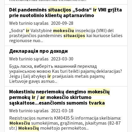
Dėl pandeminės
situacijos
„Sodra“
ir
VMI grįžta
prie nuotolinio klientų aptarnavimo
Web turinio sąrašas
2020-09-28
„Sodra“
ir
Valstybinė
mokesčių
inspekcija (VMI) dėl
prastėjančios pandeminės
situacijos
kai kuriuose šalies
regionuose nuo...
Декларація про доходи
Web turinio sąrašas
2023-03-30
Будь ласка, виберіть машинний переклад
українською мовою Kas turi teikti pajamų deklaracijas?
Jeigu į šalį atvykęs
ir
praėjusiais metais pajamų
Lietuvoje gavęs asmuo...
Mokestinių nepriemokų dengimo
mokesčių
permokų
ir
/
ar
mokesčio skirtumo
sąskaitose...esančiomis sumomis
tvarka
Web turinio sąrašas
2021-03-18
Registracijos numeris KM0435 Ši informacija skelbiama:
Mokesčių
sumokėjimas, grąžinimas, įskaitymas (82-87
str.)
Mokesčių
mokėtojo permokėtos...