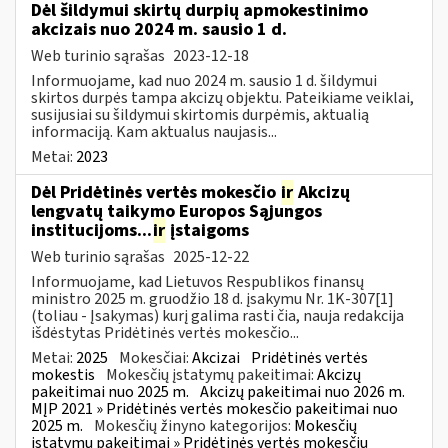
Dėl šildymui skirtų durpių apmokestinimo
akcizais nuo 2024 m. sausio 1 d.
Web turinio sąrašas
2023-12-18
Informuojame, kad nuo 2024 m. sausio 1 d. šildymui
skirtos durpės tampa akcizų objektu. Pateikiame veiklai,
susijusiai su šildymui skirtomis durpėmis, aktualią
informaciją. Kam aktualus naujasis...
Metai:
2023
Dėl Pridėtinės vertės mokesčio
ir
Akcizų
lengvatų taikymo Europos Sąjungos
institucijoms...
ir
įstaigoms
Web turinio sąrašas
2025-12-22
Informuojame, kad Lietuvos Respublikos finansų
ministro 2025 m. gruodžio 18 d. įsakymu Nr. 1K-307[1]
(toliau - Įsakymas) kurį galima rasti čia, nauja redakcija
išdėstytas Pridėtinės vertės mokesčio...
Metai:
2025
Mokesčiai:
Akcizai
Pridėtinės vertės
mokestis
Mokesčių įstatymų pakeitimai:
Akcizų
pakeitimai nuo 2025 m.
Akcizų pakeitimai nuo 2026 m.
MĮP 2021 » Pridėtinės vertės mokesčio pakeitimai nuo
2025 m.
Mokesčių žinyno kategorijos:
Mokesčių
įstatymų pakeitimai » Pridėtinės vertės mokesčių