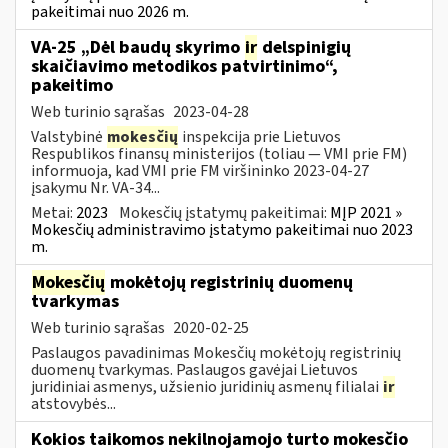
pakeitimai nuo 2026 m.
VA-25 „Dėl baudų skyrimo
ir
delspinigių
skaičiavimo metodikos patvirtinimo“,
pakeitimo
Web turinio sąrašas
2023-04-28
Valstybinė
mokesčių
inspekcija prie Lietuvos
Respublikos finansų ministerijos (toliau ― VMI prie FM)
informuoja, kad VMI prie FM viršininko 2023-04-27
įsakymu Nr. VA-34...
Metai:
2023
Mokesčių įstatymų pakeitimai:
MĮP 2021 »
Mokesčių administravimo įstatymo pakeitimai nuo 2023
m.
Mokesčių
mokėtojų registrinių duomenų
tvarkymas
Web turinio sąrašas
2020-02-25
Paslaugos pavadinimas Mokesčių mokėtojų registrinių
duomenų tvarkymas. Paslaugos gavėjai Lietuvos
juridiniai asmenys, užsienio juridinių asmenų filialai
ir
atstovybės...
Kokios taikomos nekilnojamojo turto mokesčio