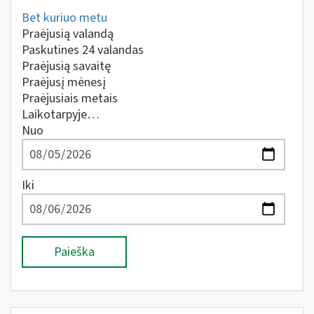
Bet kuriuo metu
Praėjusią valandą
Paskutines 24 valandas
Praėjusią savaitę
Praėjusį mėnesį
Praėjusiais metais
Laikotarpyje…
Nuo
Iki
Paieška