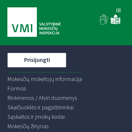
Prisijungti
Mokesčių mokėtojų informacija
Formos
Rinkmenos / Atviri duomenys
Skaičiuoklės ir pagalbininkai
Sąskaitos ir įmokų kodai
Mokesčių žinynas