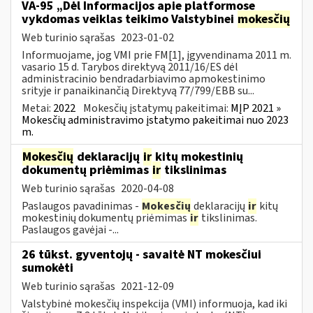
VA-95 „Dėl Informacijos apie platformose
vykdomas veiklas teikimo Valstybinei
mokesčių
Web turinio sąrašas
2023-01-02
Informuojame, jog VMI prie FM[1], įgyvendinama 2011 m.
vasario 15 d. Tarybos direktyvą 2011/16/ES dėl
administracinio bendradarbiavimo apmokestinimo
srityje ir panaikinančią Direktyvą 77/799/EBB su...
Metai:
2022
Mokesčių įstatymų pakeitimai:
MĮP 2021 »
Mokesčių administravimo įstatymo pakeitimai nuo 2023
m.
Mokesčių
deklaracijų
ir
kitų mokestinių
dokumentų priėmimas
ir
tikslinimas
Web turinio sąrašas
2020-04-08
Paslaugos pavadinimas -
Mokesčių
deklaracijų
ir
kitų
mokestinių dokumentų priėmimas
ir
tikslinimas.
Paslaugos gavėjai -...
26 tūkst. gyventojų - savaitė NT mokesčiui
sumokėti
Web turinio sąrašas
2021-12-09
Valstybinė mokesčių inspekcija (VMI) informuoja, kad iki