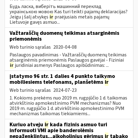
Будь ласка, виберіть машинний переклад
українською мовою Kas turi teikti pajamų deklaracijas?
Jeigu į šalį atvykęs
ir
praėjusiais metais pajamų
Lietuvoje gavęs asmuo...
Važtaraščių duomenų teikimas atsarginėmis
priemonėmis
Web turinio sąrašas
2020-04-08
Paslaugos pavadinimas - Važtaraščių duomenų teikimas
atsarginėmis priemonėmis Paslaugos gavėjai - Fiziniai
ir
juridiniai asmenys Paslaugos apibūdinimas: ...
įstatymo 96 str. 1 dalies 4 punkto taikymo
mobiliesiems telefonams, planšetėms
ir
Web turinio sąrašas
2024-07-23
1. Kokioms prekėms nuo 2019 m. rugpjūčio 1 d. taikomas
atvirkštinio apmokestinimo PVM mechanizmas? Nuo
2019 m. rugpjūčio 1 d. atvirkštinio apmokestinimo PVM
mechanizmas taikomas tiekiamiems...
Kuriuo atveju
ir
kada fizinis asmuo turi
informuoti VMI apie banderolėmis
nepaženklintus...alkoholinius gėrimus
ir
tabako