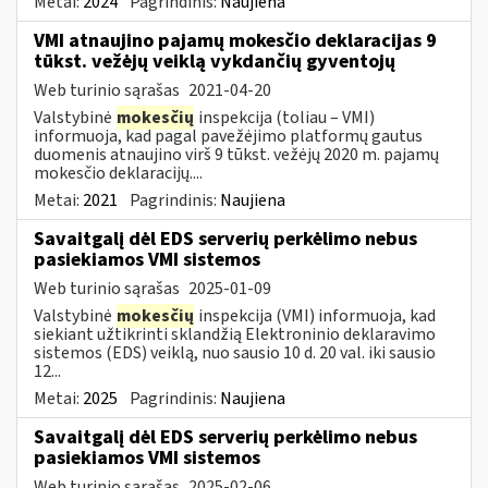
Metai:
2024
Pagrindinis:
Naujiena
VMI atnaujino pajamų mokesčio deklaracijas 9
tūkst. vežėjų veiklą vykdančių gyventojų
Web turinio sąrašas
2021-04-20
Valstybinė
mokesčių
inspekcija (toliau – VMI)
informuoja, kad pagal pavežėjimo platformų gautus
duomenis atnaujino virš 9 tūkst. vežėjų 2020 m. pajamų
mokesčio deklaracijų....
Metai:
2021
Pagrindinis:
Naujiena
Savaitgalį dėl EDS serverių perkėlimo nebus
pasiekiamos VMI sistemos
Web turinio sąrašas
2025-01-09
Valstybinė
mokesčių
inspekcija (VMI) informuoja, kad
siekiant užtikrinti sklandžią Elektroninio deklaravimo
sistemos (EDS) veiklą, nuo sausio 10 d. 20 val. iki sausio
12...
Metai:
2025
Pagrindinis:
Naujiena
Savaitgalį dėl EDS serverių perkėlimo nebus
pasiekiamos VMI sistemos
Web turinio sąrašas
2025-02-06