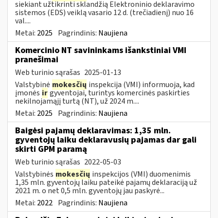
siekiant užtikrinti sklandžią Elektroninio deklaravimo
sistemos (EDS) veiklą vasario 12 d. (trečiadienį) nuo 16
val....
Metai:
2025
Pagrindinis:
Naujiena
Komercinio NT savininkams išankstiniai VMI
pranešimai
Web turinio sąrašas
2025-01-13
Valstybinė
mokesčių
inspekcija (VMI) informuoja, kad
įmonės
ir
gyventojai, turintys komercinės paskirties
nekilnojamąjį turtą (NT), už 2024 m....
Metai:
2025
Pagrindinis:
Naujiena
Baigėsi pajamų deklaravimas: 1,35 mln.
gyventojų laiku deklaravusių pajamas dar gali
skirti GPM paramą
Web turinio sąrašas
2022-05-03
Valstybinės
mokesčių
inspekcijos (VMI) duomenimis
1,35 mln. gyventojų laiku pateikė pajamų deklaraciją už
2021 m. o net 0,5 mln. gyventojų jau paskyrė...
Metai:
2022
Pagrindinis:
Naujiena