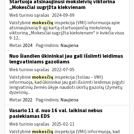
Startuoja atsinaujinusi moksleivių viktorina
„Mokesčiai sugrįžta kiekvienam
Web turinio sąrašas
2024-09-09
Valstybinė
mokesčių
inspekcija (VMI) informuoja apie
atsinaujinusią 9-ąjį kartą startuojančią moksleivių
viktoriną „Mokesčiai sugrįžta kiekvienam“ ir kviečia visus
9-12...
Metai:
2024
Pagrindinis:
Naujiena
Nuo šiandien ūkininkai jau gali išsiimti leidimus
lengvatiniams gazoliams
Web turinio sąrašas
2022-07-05
Valstybinė
mokesčių
inspekcija (toliau – VMI)
informuoja, kad ūkininkai jau gali išsiimti leidimus įsigyti
lengvatinių žemės ūkyje naudoti skirtų gazolių (žymėtų
dyzelinių...
Metai:
2022
Pagrindinis:
Naujiena
Vasario 11 d. nuo 16 val. laikinai nebus
pasiekiamas EDS
Web turinio sąrašas
2025-02-11
Valstybinė
mokesčių
inspekcija (VMI) informuoja, kad