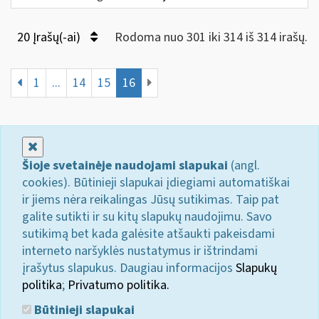
20 Įrašų(-ai)
Rodoma nuo 301 iki 314 iš 314 irašų.
1
...
14
15
16
Uždaryti
Šioje svetainėje naudojami slapukai
(angl.
cookies). Būtinieji slapukai įdiegiami automatiškai
ir jiems nėra reikalingas Jūsų sutikimas. Taip pat
galite sutikti ir su kitų slapukų naudojimu. Savo
sutikimą bet kada galėsite atšaukti pakeisdami
interneto naršyklės nustatymus ir ištrindami
įrašytus slapukus. Daugiau informacijos
Slapukų
politika
;
Privatumo politika.
Būtinieji slapukai