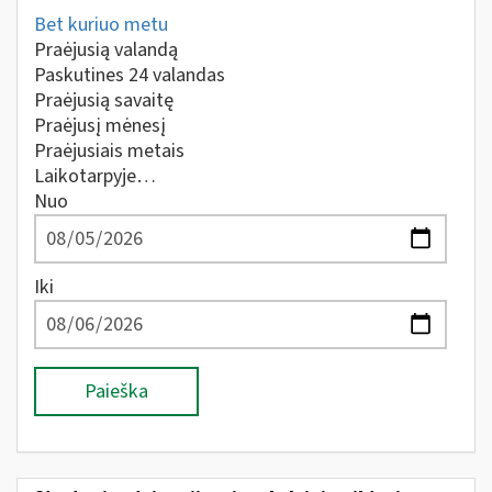
Bet kuriuo metu
Praėjusią valandą
Paskutines 24 valandas
Praėjusią savaitę
Praėjusį mėnesį
Praėjusiais metais
Laikotarpyje…
Nuo
Iki
Paieška