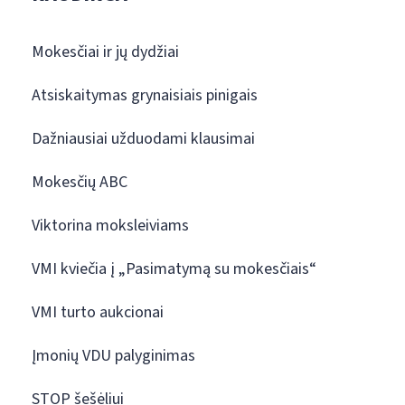
Mokesčiai ir jų dydžiai
Atsiskaitymas grynaisiais pinigais
Dažniausiai užduodami klausimai
Mokesčių ABC
Viktorina moksleiviams
VMI kviečia į „Pasimatymą su mokesčiais“
VMI turto aukcionai
Įmonių VDU palyginimas
STOP šešėliui