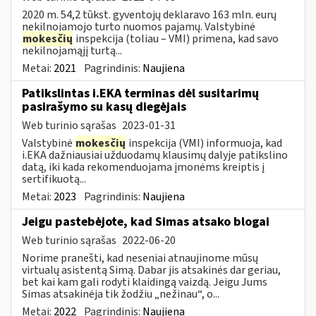
2020 m. 54,2 tūkst. gyventojų deklaravo 163 mln. eurų
nekilnojamojo turto nuomos pajamų. Valstybinė
mokesčių
inspekcija (toliau – VMI) primena, kad savo
nekilnojamąjį turtą...
Metai:
2021
Pagrindinis:
Naujiena
Patikslintas i.EKA terminas dėl susitarimų
pasirašymo su kasų diegėjais
Web turinio sąrašas
2023-01-31
Valstybinė
mokesčių
inspekcija (VMI) informuoja, kad
i.EKA dažniausiai užduodamų klausimų dalyje patikslino
datą, iki kada rekomenduojama įmonėms kreiptis į
sertifikuotą...
Metai:
2023
Pagrindinis:
Naujiena
Jeigu pastebėjote, kad Simas atsako blogai
Web turinio sąrašas
2022-06-20
Norime pranešti, kad neseniai atnaujinome mūsų
virtualų asistentą Simą. Dabar jis atsakinės dar geriau,
bet kai kam gali rodyti klaidingą vaizdą. Jeigu Jums
Simas atsakinėja tik žodžiu „nežinau“, o...
Metai:
2022
Pagrindinis:
Naujiena