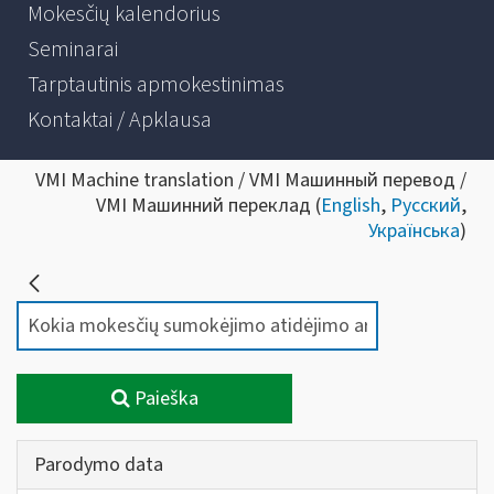
Mokesčių kalendorius
Seminarai
Tarptautinis apmokestinimas
Kontaktai / Apklausa
VMI Machine translation / VMI Машинный перевод /
VMI Машинний переклад (
English
,
Русский
,
Українська
)
Paieška
Parodymo data