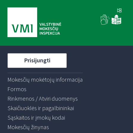
Prisijungti
Mokesčių mokėtojų informacija
Formos
Rinkmenos / Atviri duomenys
Skaičiuoklės ir pagalbininkai
Sąskaitos ir įmokų kodai
Mokesčių žinynas