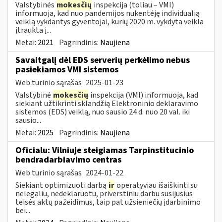
Valstybinės
mokesčių
inspekcija (toliau – VMI)
informuoja, kad nuo pandemijos nukentėję individualią
veiklą vykdantys gyventojai, kurių 2020 m. vykdyta veikla
įtraukta į...
Metai:
2021
Pagrindinis:
Naujiena
Savaitgalį dėl EDS serverių perkėlimo nebus
pasiekiamos VMI sistemos
Web turinio sąrašas
2025-01-23
Valstybinė
mokesčių
inspekcija (VMI) informuoja, kad
siekiant užtikrinti sklandžią Elektroninio deklaravimo
sistemos (EDS) veiklą, nuo sausio 24 d. nuo 20 val. iki
sausio...
Metai:
2025
Pagrindinis:
Naujiena
Oficialu: Vilniuje steigiamas Tarpinstitucinio
bendradarbiavimo centras
Web turinio sąrašas
2024-01-22
Siekiant optimizuoti darbą
ir
operatyviau išaiškinti su
nelegaliu, nedeklaruotu, priverstiniu darbu susijusius
teisės aktų pažeidimus, taip pat užsieniečių įdarbinimo
bei...