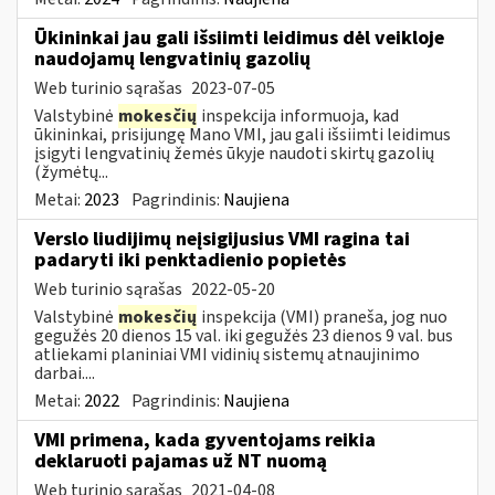
Ūkininkai jau gali išsiimti leidimus dėl veikloje
naudojamų lengvatinių gazolių
Web turinio sąrašas
2023-07-05
Valstybinė
mokesčių
inspekcija informuoja, kad
ūkininkai, prisijungę Mano VMI, jau gali išsiimti leidimus
įsigyti lengvatinių žemės ūkyje naudoti skirtų gazolių
(žymėtų...
Metai:
2023
Pagrindinis:
Naujiena
Verslo liudijimų neįsigijusius VMI ragina tai
padaryti iki penktadienio popietės
Web turinio sąrašas
2022-05-20
Valstybinė
mokesčių
inspekcija (VMI) praneša, jog nuo
gegužės 20 dienos 15 val. iki gegužės 23 dienos 9 val. bus
atliekami planiniai VMI vidinių sistemų atnaujinimo
darbai....
Metai:
2022
Pagrindinis:
Naujiena
VMI primena, kada gyventojams reikia
deklaruoti pajamas už NT nuomą
Web turinio sąrašas
2021-04-08