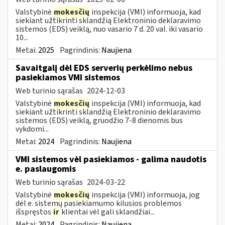
Valstybinė
mokesčių
inspekcija (VMI) informuoja, kad
siekiant užtikrinti sklandžią Elektroninio deklaravimo
sistemos (EDS) veiklą, nuo vasario 7 d. 20 val. iki vasario
10...
Metai:
2025
Pagrindinis:
Naujiena
Savaitgalį dėl EDS serverių perkėlimo nebus
pasiekiamos VMI sistemos
Web turinio sąrašas
2024-12-03
Valstybinė
mokesčių
inspekcija (VMI) informuoja, kad
siekiant užtikrinti sklandžią Elektroninio deklaravimo
sistemos (EDS) veiklą, gruodžio 7-8 dienomis bus
vykdomi...
Metai:
2024
Pagrindinis:
Naujiena
VMI sistemos vėl pasiekiamos - galima naudotis
e. paslaugomis
Web turinio sąrašas
2024-03-22
Valstybinė
mokesčių
inspekcija (VMI) informuoja, jog
dėl e. sistemų pasiekiamumo kilusios problemos
išspręstos
ir
klientai vėl gali sklandžiai...
Metai:
2024
Pagrindinis:
Naujiena