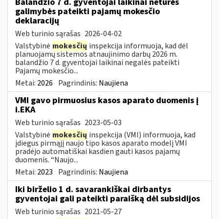
Balandžio 7 d. gyventojai laikinai neturės
galimybės pateikti pajamų mokesčio
deklaracijų
Web turinio sąrašas
2026-04-02
Valstybinė
mokesčių
inspekcija informuoja, kad dėl
planuojamų sistemos atnaujinimo darbų 2026 m.
balandžio 7 d. gyventojai laikinai negalės pateikti
Pajamų mokesčio...
Metai:
2026
Pagrindinis:
Naujiena
VMI gavo pirmuosius kasos aparato duomenis į
i.EKA
Web turinio sąrašas
2023-05-03
Valstybinė
mokesčių
inspekcija (VMI) informuoja, kad
įdiegus pirmąjį naujo tipo kasos aparato modelį VMI
pradėjo automatiškai kasdien gauti kasos pajamų
duomenis. “Naujo...
Metai:
2023
Pagrindinis:
Naujiena
Iki birželio 1 d. savarankiškai dirbantys
gyventojai gali pateikti paraišką dėl subsidijos
Web turinio sąrašas
2021-05-27