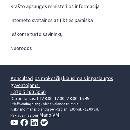
Krašto apsaugos ministerijos informacija
Interneto svetainės atitikties paraiška
Ieškome turto savininkų
Nuorodos
Konsultacijos mokesčių klausimais ir paslaugos
gyventojams:
+370 5 260 5060
Darbo laikas: I-IV 8.00-17.00, V 8.00-15.45.
Prieššventinę dieną - viena valanda trumpiau.
Kiekvieno mėnesio antrą penktadienį 8.00 val. - 12.00 val.
Mano VMI
Paklausimas per