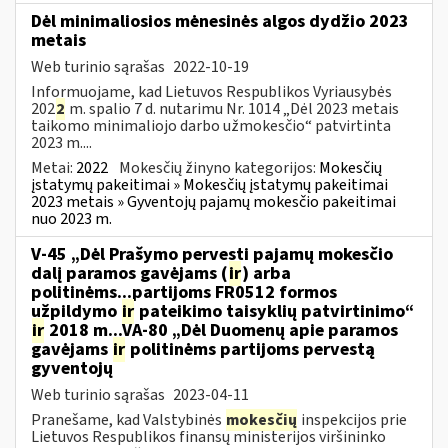
Dėl minimaliosios mėnesinės algos dydžio 2023
metais
Web turinio sąrašas
2022-10-19
Informuojame, kad Lietuvos Respublikos Vyriausybės
202
2
m. spalio 7 d. nutarimu Nr. 1014 „Dėl 2023 metais
taikomo minimaliojo darbo užmokesčio“ patvirtinta
2023 m....
Metai:
2022
Mokesčių žinyno kategorijos:
Mokesčių
įstatymų pakeitimai » Mokesčių įstatymų pakeitimai
2023 metais » Gyventojų pajamų mokesčio pakeitimai
nuo 2023 m.
V-45 „Dėl Prašymo pervesti pajamų mokesčio
dalį paramos gavėjams (
ir
) arba
politinėms...partijoms FR0512 formos
užpildymo
ir
pateikimo taisyklių patvirtinimo“
ir
2018 m...VA-80 „Dėl Duomenų apie paramos
gavėjams
ir
politinėms partijoms pervestą
gyventojų
Web turinio sąrašas
2023-04-11
Pranešame, kad Valstybinės
mokesčių
inspekcijos prie
Lietuvos Respublikos finansų ministerijos viršininko