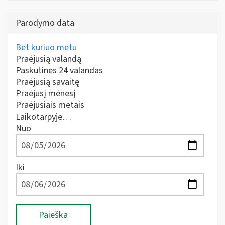
Parodymo data
Bet kuriuo metu
Praėjusią valandą
Paskutines 24 valandas
Praėjusią savaitę
Praėjusį mėnesį
Praėjusiais metais
Laikotarpyje…
Nuo
Iki
Paieška