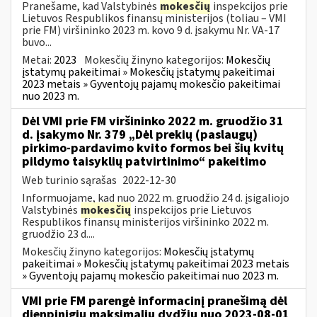
Pranešame, kad Valstybinės
mokesčių
inspekcijos prie
Lietuvos Respublikos finansų ministerijos (toliau – VMI
prie FM) viršininko 2023 m. kovo 9 d. įsakymu Nr. VA-17
buvo...
Metai:
2023
Mokesčių žinyno kategorijos:
Mokesčių
įstatymų pakeitimai » Mokesčių įstatymų pakeitimai
2023 metais » Gyventojų pajamų mokesčio pakeitimai
nuo 2023 m.
Dėl VMI prie FM viršininko 2022 m. gruodžio 31
d. įsakymo Nr. 379 „Dėl prekių (paslaugų)
pirkimo-pardavimo kvito formos bei šių kvitų
pildymo taisyklių patvirtinimo“ pakeitimo
Web turinio sąrašas
2022-12-30
Informuojame, kad nuo 2022 m. gruodžio 24 d. įsigaliojo
Valstybinės
mokesčių
inspekcijos prie Lietuvos
Respublikos finansų ministerijos viršininko 2022 m.
gruodžio 23 d....
Mokesčių žinyno kategorijos:
Mokesčių įstatymų
pakeitimai » Mokesčių įstatymų pakeitimai 2023 metais
» Gyventojų pajamų mokesčio pakeitimai nuo 2023 m.
VMI prie FM parengė informacinį pranešimą dėl
dienpinigių maksimalių dydžių nuo 2023-08-01