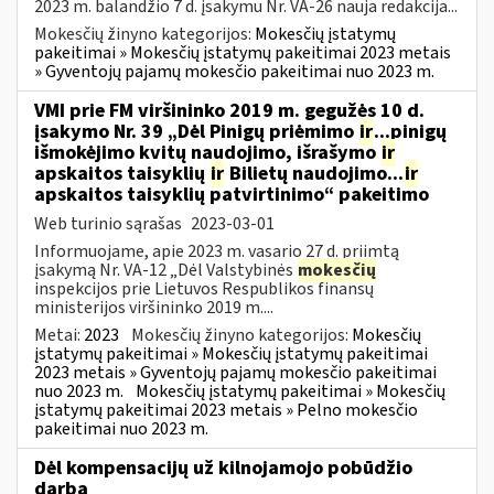
2023 m. balandžio 7 d. įsakymu Nr. VA-26 nauja redakcija...
Mokesčių žinyno kategorijos:
Mokesčių įstatymų
pakeitimai » Mokesčių įstatymų pakeitimai 2023 metais
» Gyventojų pajamų mokesčio pakeitimai nuo 2023 m.
VMI prie FM viršininko 2019 m. gegužės 10 d.
įsakymo Nr. 39 „Dėl Pinigų priėmimo
ir
...pinigų
išmokėjimo kvitų naudojimo, išrašymo
ir
apskaitos taisyklių
ir
Bilietų naudojimo...
ir
apskaitos taisyklių patvirtinimo“ pakeitimo
Web turinio sąrašas
2023-03-01
Informuojame, apie 2023 m. vasario 27 d. priimtą
įsakymą Nr. VA-12 „Dėl Valstybinės
mokesčių
inspekcijos prie Lietuvos Respublikos finansų
ministerijos viršininko 2019 m....
Metai:
2023
Mokesčių žinyno kategorijos:
Mokesčių
įstatymų pakeitimai » Mokesčių įstatymų pakeitimai
2023 metais » Gyventojų pajamų mokesčio pakeitimai
nuo 2023 m.
Mokesčių įstatymų pakeitimai » Mokesčių
įstatymų pakeitimai 2023 metais » Pelno mokesčio
pakeitimai nuo 2023 m.
Dėl kompensacijų už kilnojamojo pobūdžio
darbą