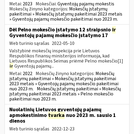
Metai:
2023
Mokesčiai:
Gyventojų pajamų mokestis
Mokesčių žinyno kategorijos:
Mokesčių įstatymų
pakeitimai » Mokesčių įstatymų pakeitimai 2023 metais
» Gyventojų pajamų mokesčio pakeitimai nuo 2023 m.
Dėl Pelno mokesčio įstatymo 12 straipsnio
ir
Gyventojų pajamų mokesčio įstatymo 17
Web turinio sąrašas
2022-05-10
Valstybinė mokesčių inspekcija prie Lietuvos
Respublikos finansų ministerijos informuoja, kad
Lietuvos Respublikos Seimas priėmė Pelno mokesčio[1]
ir
Gyventojų pajamų...
Metai:
2022
Mokesčių žinyno kategorijos:
Mokesčių
įstatymų pakeitimai » Mokesčių įstatymų pakeitimai
2023 metais » Gyventojų pajamų mokesčio pakeitimai
nuo 2023 m.
Mokesčių įstatymų pakeitimai » Mokesčių
įstatymų pakeitimai 2023 metais » Pelno mokesčio
pakeitimai nuo 2023 m.
Nuolatinių Lietuvos gyventojų pajamų
apmokestinimo
tvarka
nuo 2023 m. sausio 1
dienos
Web turinio sąrašas
2022-12-23