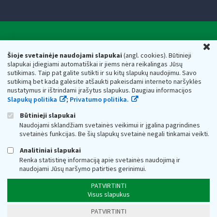
Valstybinė mokesčių inspekcija prie Lietuvos
U
Respublikos finansų ministerijos
Šioje svetainėje naudojami slapukai
(angl. cookies). Būtinieji
slapukai įdiegiami automatiškai ir jiems nėra reikalingas Jūsų
Biudžetinė įstaiga. Juridinio asmens kodas — 188659752,
sutikimas. Taip pat galite sutikti ir su kitų slapukų naudojimu. Savo
adresas: Vasario 16-osios g. 14, 01107 Vilnius, Lietuva, el.paštas:
sutikimą bet kada galėsite atšaukti pakeisdami interneto naršyklės
vmi@vmi.lt
, E. pristatymo dėžutės adresas 188659752
nustatymus ir ištrindami įrašytus slapukus. Daugiau informacijos
Duomenys apie Valstybinę mokesčių inspekciją prie Lietuvos
Slapukų politika
;
Privatumo politika.
Respublikos finansų ministerijos kaupiami ir saugomi Juridinių
asmenų registre
Būtinieji slapukai
Naudojami sklandžiam svetainės veikimui ir įgalina pagrindines
svetainės funkcijas. Be šių slapukų svetainė negali tinkamai veikti.
Analitiniai slapukai
Renka statistinę informaciją apie svetainės naudojimą ir
naudojami Jūsų naršymo patirties gerinimui.
PATVIRTINTI
Visus slapukus
PATVIRTINTI