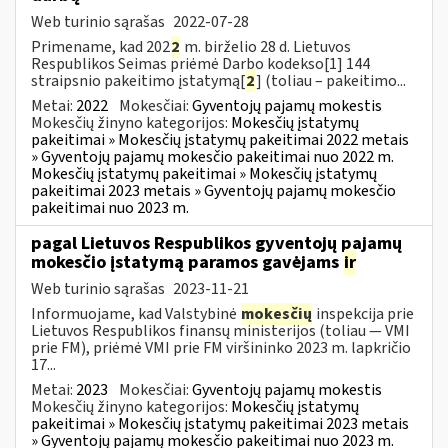
Web turinio sąrašas
2022-07-28
Primename, kad 202
2
m. birželio 28 d. Lietuvos
Respublikos Seimas priėmė Darbo kodekso[1] 144
straipsnio pakeitimo įstatymą[
2
] (toliau – pakeitimo...
Metai:
2022
Mokesčiai:
Gyventojų pajamų mokestis
Mokesčių žinyno kategorijos:
Mokesčių įstatymų
pakeitimai » Mokesčių įstatymų pakeitimai 2022 metais
» Gyventojų pajamų mokesčio pakeitimai nuo 2022 m.
Mokesčių įstatymų pakeitimai » Mokesčių įstatymų
pakeitimai 2023 metais » Gyventojų pajamų mokesčio
pakeitimai nuo 2023 m.
pagal Lietuvos Respublikos gyventojų pajamų
mokesčio įstatymą paramos gavėjams
ir
Web turinio sąrašas
2023-11-21
Informuojame, kad Valstybinė
mokesčių
inspekcija prie
Lietuvos Respublikos finansų ministerijos (toliau — VMI
prie FM), priėmė VMI prie FM viršininko 2023 m. lapkričio
17...
Metai:
2023
Mokesčiai:
Gyventojų pajamų mokestis
Mokesčių žinyno kategorijos:
Mokesčių įstatymų
pakeitimai » Mokesčių įstatymų pakeitimai 2023 metais
» Gyventojų pajamų mokesčio pakeitimai nuo 2023 m.