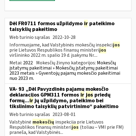
Dėl FR0711 formos užpildymo
ir
pateikimo
taisyklių pakeitimo
Web turinio sąrašas
2022-10-28
Informuojame, kad Valstybinės mokesčių inspekci
jos
prie Lietuvos Respublikos finansų ministeri
jos
viršininko 2022 m. spalio 19 d. įsakymu Nr....
Metai:
2022
Mokesčių žinyno kategorijos:
Mokesčių
įstatymų pakeitimai » Mokesčių įstatymų pakeitimai
2023 metais » Gyventojų pajamų mokesčio pakeitimai
nuo 2023 m.
VA- 93 „Dėl Pavyzdinės pajamų mokesčio
deklaracijos GPM311 formos
ir
jos
priedų
formų...
ir
jų užpildymo, pateikimo bei
tikslinimo taisyklių patvirtinimo“ pakeitimo
Web turinio sąrašas
2023-08-01
Valstybinė
mokesčių
inspekcija prie Lietuvos
Respublikos finansų ministeri
jos
(toliau – VMI prie FM)
praneša, kad Valstybinės...