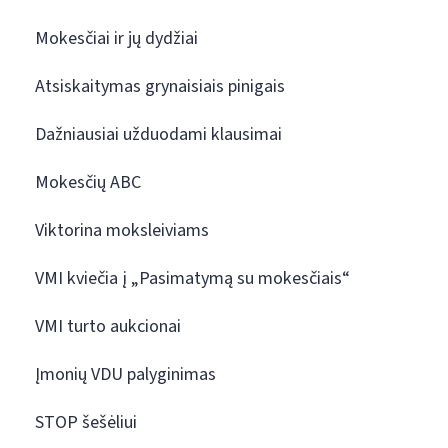
Mokesčiai ir jų dydžiai
Atsiskaitymas grynaisiais pinigais
Dažniausiai užduodami klausimai
Mokesčių ABC
Viktorina moksleiviams
VMI kviečia į „Pasimatymą su mokesčiais“
VMI turto aukcionai
Įmonių VDU palyginimas
STOP šešėliui