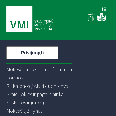
Prisijungti
Mokesčių mokėtojų informacija
Formos
Rinkmenos / Atviri duomenys
Skaičiuoklės ir pagalbininkai
Sąskaitos ir įmokų kodai
Mokesčių žinynas