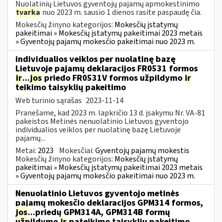
Nuolatinių Lietuvos gyventojų pajamų apmokestinimo
tvarka
nuo 2023 m. sausio 1 dienos rasite paspaudę čia.
Mokesčių žinyno kategorijos:
Mokesčių įstatymų
pakeitimai » Mokesčių įstatymų pakeitimai 2023 metais
» Gyventojų pajamų mokesčio pakeitimai nuo 2023 m.
individualios veiklos per nuolatinę bazę
Lietuvoje pajamų deklaracijos FR0531 formos
ir
...
jos
priedo FR0531V formos užpildymo
ir
teikimo taisyklių pakeitimo
Web turinio sąrašas
2023-11-14
Pranešame, kad 2023 m. lapkričio 13 d. įsakymu Nr. VA-81
pakeistos Metinės nenuolatinio Lietuvos gyventojo
individualios veiklos per nuolatinę bazę Lietuvoje
pajamų...
Metai:
2023
Mokesčiai:
Gyventojų pajamų mokestis
Mokesčių žinyno kategorijos:
Mokesčių įstatymų
pakeitimai » Mokesčių įstatymų pakeitimai 2023 metais
» Gyventojų pajamų mokesčio pakeitimai nuo 2023 m.
Nenuolatinio Lietuvos gyventojo metinės
pajamų mokesčio deklaracijos GPM314 formos,
jos
...priedų GPM314A, GPM314B formų
užpildymo
ir
pateikimo taisyklių pakeitimo