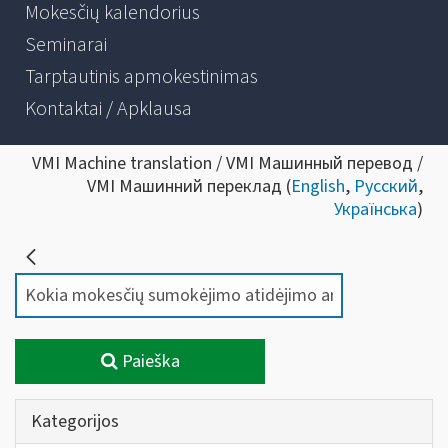
Mokesčių kalendorius
Seminarai
Tarptautinis apmokestinimas
Kontaktai / Apklausa
VMI Machine translation / VMI Машинный перевод /
VMI Машинний переклад (
English
,
Русский
,
Українська
)
Paieška
Kategorijos