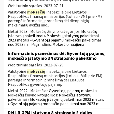
Web turinio sąrašas
2023-07-21
Valstybinė
mokesčių
inspekcija prie Lietuvos
Respublikos finansų ministerijos (toliau - VMI prie FM)
parengė informacinį pranešimą dėl dienpinigių
maksimalių dydžių nuo...
Metai:
2023
Mokesčių žinyno kategorijos:
Mokesčių
įstatymų pakeitimai » Mokesčių įstatymų pakeitimai
2023 metais » Gyventojų pajamų mokesčio pakeitimai
nuo 2023 m.
Pagrindinis:
Mokesčio naujiena
Informacinis pranešimas dėl Gyventojų pajamų
mokesčio įstatymo 34 straipsnio pakeitimo
Web turinio sąrašas
2022-07-25
Valstybinė
mokesčių
inspekcija prie Lietuvos
Respublikos finansų ministerijos (toliau – VMI prie FM)
parengė informacinį pranešimą dėl Lietuvos
Respublikos gyventojų pajamų...
Metai:
2022
Mokesčiai:
Gyventojų pajamų mokestis
Mokesčių žinyno kategorijos:
Mokesčių įstatymų
pakeitimai » Mokesčių įstatymų pakeitimai 2023 metais
» Gyventojų pajamų mokesčio pakeitimai nuo 2023 m.
Dėl LR GPM įstatymo 8 straipsnio 5 dalies