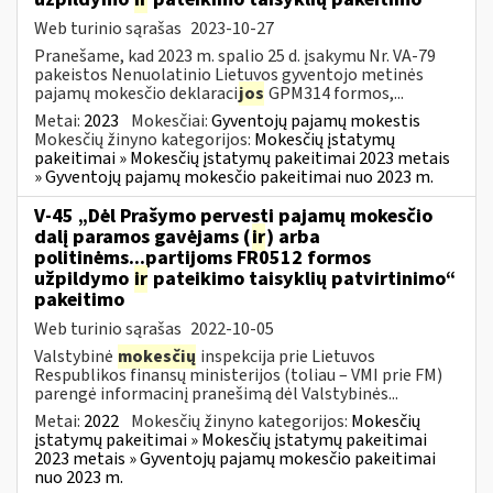
Web turinio sąrašas
2023-10-27
Pranešame, kad 2023 m. spalio 25 d. įsakymu Nr. VA-79
pakeistos Nenuolatinio Lietuvos gyventojo metinės
pajamų mokesčio deklaraci
jos
GPM314 formos,...
Metai:
2023
Mokesčiai:
Gyventojų pajamų mokestis
Mokesčių žinyno kategorijos:
Mokesčių įstatymų
pakeitimai » Mokesčių įstatymų pakeitimai 2023 metais
» Gyventojų pajamų mokesčio pakeitimai nuo 2023 m.
V-45 „Dėl Prašymo pervesti pajamų mokesčio
dalį paramos gavėjams (
ir
) arba
politinėms...partijoms FR0512 formos
užpildymo
ir
pateikimo taisyklių patvirtinimo“
pakeitimo
Web turinio sąrašas
2022-10-05
Valstybinė
mokesčių
inspekcija prie Lietuvos
Respublikos finansų ministerijos (toliau – VMI prie FM)
parengė informacinį pranešimą dėl Valstybinės...
Metai:
2022
Mokesčių žinyno kategorijos:
Mokesčių
įstatymų pakeitimai » Mokesčių įstatymų pakeitimai
2023 metais » Gyventojų pajamų mokesčio pakeitimai
nuo 2023 m.