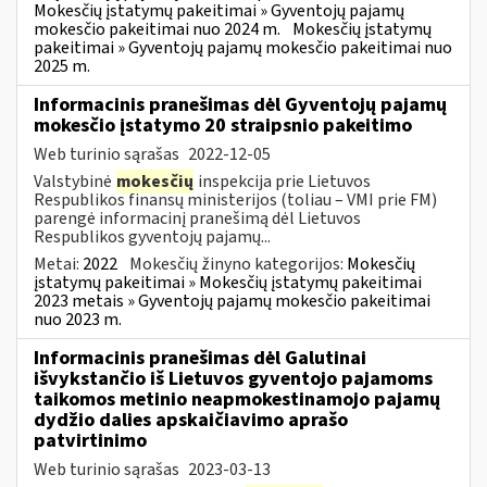
Mokesčių įstatymų pakeitimai » Gyventojų pajamų
mokesčio pakeitimai nuo 2024 m.
Mokesčių įstatymų
pakeitimai » Gyventojų pajamų mokesčio pakeitimai nuo
2025 m.
Informacinis pranešimas dėl Gyventojų pajamų
mokesčio įstatymo 20 straipsnio pakeitimo
Web turinio sąrašas
2022-12-05
Valstybinė
mokesčių
inspekcija prie Lietuvos
Respublikos finansų ministerijos (toliau – VMI prie FM)
parengė informacinį pranešimą dėl Lietuvos
Respublikos gyventojų pajamų...
Metai:
2022
Mokesčių žinyno kategorijos:
Mokesčių
įstatymų pakeitimai » Mokesčių įstatymų pakeitimai
2023 metais » Gyventojų pajamų mokesčio pakeitimai
nuo 2023 m.
Informacinis pranešimas dėl Galutinai
išvykstančio iš Lietuvos gyventojo pajamoms
taikomos metinio neapmokestinamojo pajamų
dydžio dalies apskaičiavimo aprašo
patvirtinimo
Web turinio sąrašas
2023-03-13