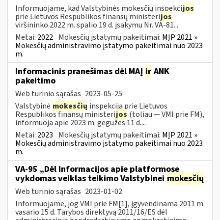
Informuojame, kad Valstybinės mokesčių inspekci
jos
prie Lietuvos Respublikos finansų ministeri
jos
viršininko 2022 m. spalio 19 d. įsakymu Nr. VA-81...
Metai:
2022
Mokesčių įstatymų pakeitimai:
MĮP 2021 »
Mokesčių administravimo įstatymo pakeitimai nuo 2023
m.
Informacinis pranešimas dėl MAĮ
ir
ANK
pakeitimo
Web turinio sąrašas
2023-05-25
Valstybinė
mokesčių
inspekcija prie Lietuvos
Respublikos finansų ministeri
jos
(toliau — VMI prie FM),
informuoja apie 2023 m. gegužės 11 d....
Metai:
2023
Mokesčių įstatymų pakeitimai:
MĮP 2021 »
Mokesčių administravimo įstatymo pakeitimai nuo 2023
m.
VA-95 „Dėl Informacijos apie platformose
vykdomas veiklas teikimo Valstybinei
mokesčių
Web turinio sąrašas
2023-01-02
Informuojame, jog VMI prie FM[1], įgyvendinama 2011 m.
vasario 15 d. Tarybos direktyvą 2011/16/ES dėl