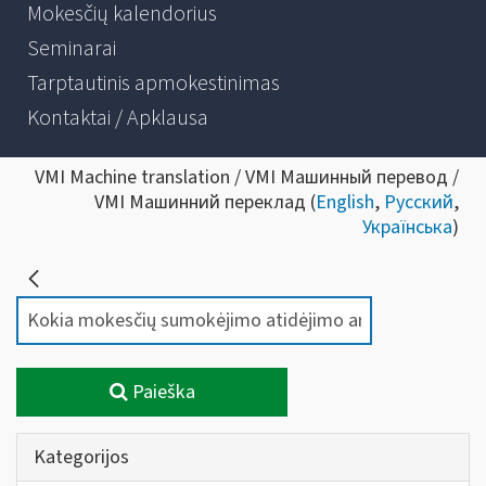
Mokesčių kalendorius
Seminarai
Tarptautinis apmokestinimas
Kontaktai / Apklausa
VMI Machine translation / VMI Машинный перевод /
VMI Машинний переклад (
English
,
Русский
,
Українська
)
Paieška
Kategorijos