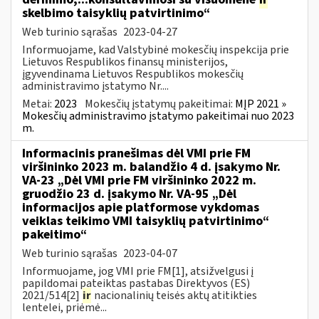
skelbimo taisyklių patvirtinimo“
Web turinio sąrašas
2023-04-27
Informuojame, kad Valstybinė mokesčių inspekcija prie
Lietuvos Respublikos finansų ministerijos,
įgyvendinama Lietuvos Respublikos mokesčių
administravimo įstatymo Nr....
Metai:
2023
Mokesčių įstatymų pakeitimai:
MĮP 2021 »
Mokesčių administravimo įstatymo pakeitimai nuo 2023
m.
Informacinis pranešimas dėl VMI prie FM
viršininko 2023 m. balandžio 4 d. įsakymo Nr.
VA-23 „Dėl VMI prie FM viršininko 2022 m.
gruodžio 23 d. įsakymo Nr. VA-95 „Dėl
informacijos apie platformose vykdomas
veiklas teikimo VMI taisyklių patvirtinimo“
pakeitimo“
Web turinio sąrašas
2023-04-07
Informuojame, jog VMI prie FM[1], atsižvelgusi į
papildomai pateiktas pastabas Direktyvos (ES)
2021/514[2]
ir
nacionalinių teisės aktų atitikties
lentelei, priėmė...