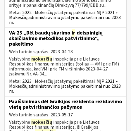
administracinio bendradarbiavimo apmokestinimo
srityje ir panaikinančią Direktyvą 77/799/EBB su...
Metai:
2022
Mokesčių įstatymų pakeitimai:
MĮP 2021 »
Mokesčių administravimo įstatymo pakeitimai nuo 2023
m.
VA-25 „Dėl baudų skyrimo
ir
delspinigių
skaičiavimo metodikos patvirtinimo“,
pakeitimo
Web turinio sąrašas
2023-04-28
Valstybinė
mokesčių
inspekcija prie Lietuvos
Respublikos finansų ministerijos (toliau ― VMI prie FM)
informuoja, kad VMI prie FM viršininko 2023-04-27
įsakymu Nr. VA-34...
Metai:
2023
Mokesčių įstatymų pakeitimai:
MĮP 2021 »
Mokesčių administravimo įstatymo pakeitimai nuo 2023
m.
Paaiškinimas dėl Graikijos rezidento rezidavimo
vietą patvirtinančios pažymos
Web turinio sąrašas
2023-05-17
Valstybinė
mokesčių
inspekcija prie Lietuvos
Respublikos finansų ministerijos, iš Graikijos