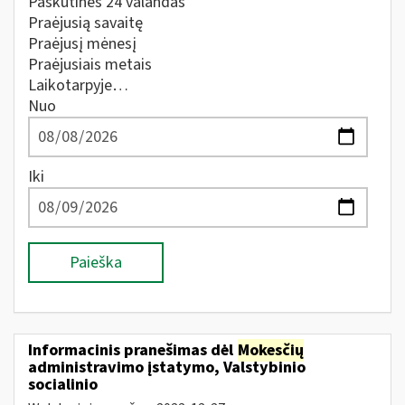
Paskutines 24 valandas
Praėjusią savaitę
Praėjusį mėnesį
Praėjusiais metais
Laikotarpyje…
Nuo
Iki
Paieška
Informacinis pranešimas dėl
Mokesčių
administravimo įstatymo, Valstybinio
socialinio