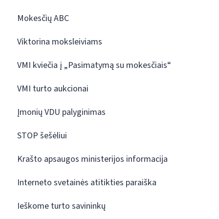
Mokesčių ABC
Viktorina moksleiviams
VMI kviečia į „Pasimatymą su mokesčiais“
VMI turto aukcionai
Įmonių VDU palyginimas
STOP šešėliui
Krašto apsaugos ministerijos informacija
Interneto svetainės atitikties paraiška
Ieškome turto savininkų