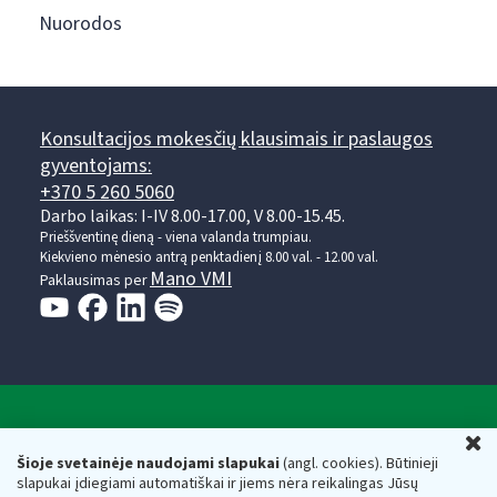
Nuorodos
Konsultacijos mokesčių klausimais ir paslaugos
gyventojams:
+370 5 260 5060
Darbo laikas: I-IV 8.00-17.00, V 8.00-15.45.
Prieššventinę dieną - viena valanda trumpiau.
Kiekvieno mėnesio antrą penktadienį 8.00 val. - 12.00 val.
Mano VMI
Paklausimas per
Valstybinė mokesčių inspekcija prie Lietuvos
U
Respublikos finansų ministerijos
Šioje svetainėje naudojami slapukai
(angl. cookies). Būtinieji
slapukai įdiegiami automatiškai ir jiems nėra reikalingas Jūsų