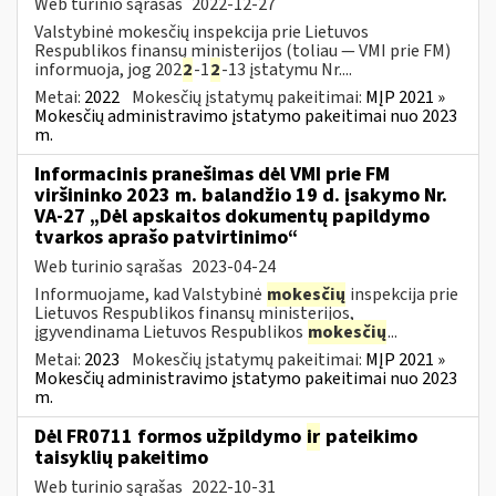
Web turinio sąrašas
2022-12-27
Valstybinė mokesčių inspekcija prie Lietuvos
Respublikos finansų ministerijos (toliau — VMI prie FM)
informuoja, jog 202
2
-1
2
-13 įstatymu Nr....
Metai:
2022
Mokesčių įstatymų pakeitimai:
MĮP 2021 »
Mokesčių administravimo įstatymo pakeitimai nuo 2023
m.
Informacinis pranešimas dėl VMI prie FM
viršininko 2023 m. balandžio 19 d. įsakymo Nr.
VA-27 „Dėl apskaitos dokumentų papildymo
tvarkos aprašo patvirtinimo“
Web turinio sąrašas
2023-04-24
Informuojame, kad Valstybinė
mokesčių
inspekcija prie
Lietuvos Respublikos finansų ministerijos,
įgyvendinama Lietuvos Respublikos
mokesčių
...
Metai:
2023
Mokesčių įstatymų pakeitimai:
MĮP 2021 »
Mokesčių administravimo įstatymo pakeitimai nuo 2023
m.
Dėl FR0711 formos užpildymo
ir
pateikimo
taisyklių pakeitimo
Web turinio sąrašas
2022-10-31