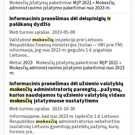
Mokesčių įstatymų pakeitimai:
MĮP 2021 » Mokesčių
administravimo įstatymo pakeitimai nuo 2023 m.
Informacinis pranešimas dėl delspinigių
ir
palūkanų dydžio
Web turinio sąrašas
2023-05-08
Valstybinė
mokesčių
inspekcija prie Lietuvos
Respublikos finansų ministerijos (toliau — VMI prie FM)
informuoja, jog nuo 2023 m. gegužės 1 d. įsigaliojo
Lietuvos...
Metai:
2023
Mokesčių įstatymų pakeitimai:
MĮP 2021 »
Mokesčių administravimo įstatymo pakeitimai nuo 2023
m.
Informacinis pranešimas dėl užsienio valstybių
mokesčių
administratorių parengtų...pažymų,
kurios naudojamos tų užsienio valstybių vidaus
mokesčių
įstatymuose nustatytiems
Web turinio sąrašas
2023-10-30
Informuojame, kad nuo 2023 m. lapkričio 1 d. Lietuvos
Respublikos
mokesčių
administratorius nebetvirtins
nuolatinių Lietuvos gyventojų pateiktų pažymų, kurių
formos yra...