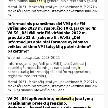
Respublikos
mokesčių
generalinio direktorato gavusi...
Metai:
2023
Mokesčių įstatymų pakeitimai:
MĮP 2021 »
Mokesčių administravimo įstatymo pakeitimai nuo 2023
m.
Informacinis pranešimas dėl VMI prie FM
viršininko 2023 m. rugpjūčio 10 d. įsakymo Nr.
VA-56 „Dėl VMI prie FM viršininko 2022 m.
gruodžio 23 d. įsakymo Nr. VA-95 „Dėl
informacijos apie platformose vykdomas
veiklas teikimo VMI taisyklių patvirtinimo“
pakeitimo“
Web turinio sąrašas
2023-08-11
Informuojame, jog VMI prie FM[1], atsižvelgusi į
pateiktą Europos Komisijos narių pastabą
ir
nebeaktualią informaciją dėl platformų operatorių
registravimosi terminų,...
Metai:
2023
Mokesčių įstatymų pakeitimai:
MĮP 2021 »
Mokesčių administravimo įstatymo pakeitimai nuo 2023
m.
Pagrindinis:
Mokesčio naujiena
VA-29 „Dėl apibendrintų
mokesčių
įstatymų
paaiškinimų projektų rengimo,
derinimo,...konsultavimosi su visuomene
ir