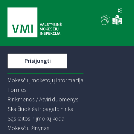
Prisijungti
Mokesčių mokėtojų informacija
Formos
Rinkmenos / Atviri duomenys
Skaičiuoklės ir pagalbininkai
Sąskaitos ir įmokų kodai
Mokesčių žinynas