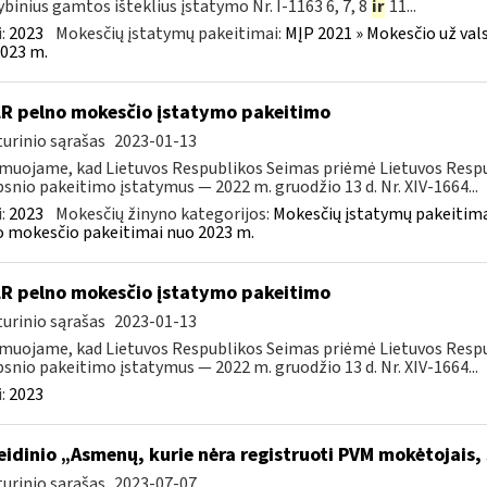
ybinius gamtos išteklius įstatymo Nr. I-1163 6, 7, 8
ir
11...
:
2023
Mokesčių įstatymų pakeitimai:
MĮP 2021 » Mokesčio už val
023 m.
LR pelno mokesčio įstatymo pakeitimo
urinio sąrašas
2023-01-13
muojame, kad Lietuvos Respublikos Seimas priėmė Lietuvos Respu
psnio pakeitimo įstatymus — 2022 m. gruodžio 13 d. Nr. XIV-1664...
:
2023
Mokesčių žinyno kategorijos:
Mokesčių įstatymų pakeitima
 mokesčio pakeitimai nuo 2023 m.
LR pelno mokesčio įstatymo pakeitimo
urinio sąrašas
2023-01-13
muojame, kad Lietuvos Respublikos Seimas priėmė Lietuvos Respu
psnio pakeitimo įstatymus — 2022 m. gruodžio 13 d. Nr. XIV-1664...
:
2023
leidinio „Asmenų, kurie nėra registruoti PVM mokėtojais,
urinio sąrašas
2023-07-07