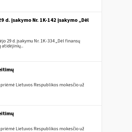
29 d. įsakymo Nr. 1K-142 įsakymo „Dėl
jo 29 d. įsakymu Nr. 1K-334 „Dėl finansų
tidėjinių...
eitimų
 priėmė Lietuvos Respublikos mokesčio už
eitimų
 priėmė Lietuvos Respublikos mokesčio už