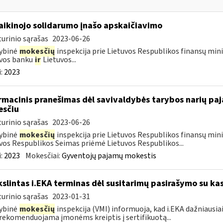
laikinojo solidarumo įnašo apskaičiavimo
urinio sąrašas
2023-06-26
ybinė
mokesčių
inspekcija prie Lietuvos Respublikos finansų minis
uvos banku
ir
Lietuvos...
:
2023
rmacinis pranešimas dėl savivaldybės tarybos narių p
sčiu
urinio sąrašas
2023-06-26
ybinė
mokesčių
inspekcija prie Lietuvos Respublikos finansų minis
vos Respublikos Seimas priėmė Lietuvos Respublikos...
:
2023
Mokesčiai:
Gyventojų pajamų mokestis
kslintas i.EKA terminas dėl susitarimų pasirašymo su kas
urinio sąrašas
2023-01-31
ybinė
mokesčių
inspekcija (VMI) informuoja, kad i.EKA dažniausia
rekomenduojama įmonėms kreiptis į sertifikuotą...