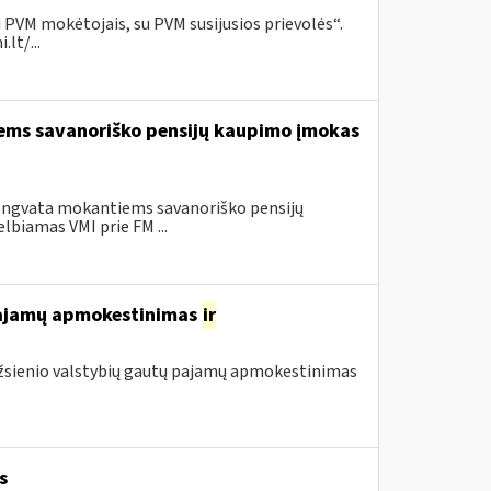
 PVM mokėtojais, su PVM susijusios prievolės“.
lt/...
iems savanoriško pensijų kaupimo įmokas
lengvata mokantiems savanoriško pensijų
lbiamas VMI prie FM ...
 pajamų apmokestinimas
ir
 užsienio valstybių gautų pajamų apmokestinimas
s