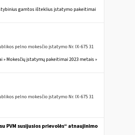
stybinius gamtos išteklius įstatymo pakeitimai
blikos pelno mokesčio įstatymo Nr. IX-675 31
i » Mokesčių įstatymų pakeitimai 2023 metais »
blikos pelno mokesčio įstatymo Nr. IX-675 31
 su PVM susijusios prievolės“ atnaujinimo