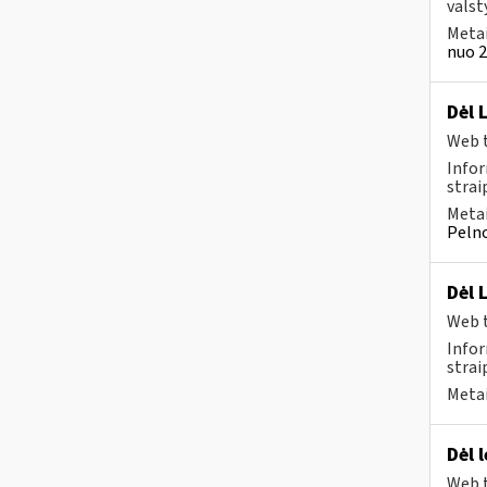
valst
Metai
nuo 2
Dėl 
Web t
Infor
strai
Metai
Pelno
Dėl 
Web t
Infor
strai
Metai
Dėl 
Web t