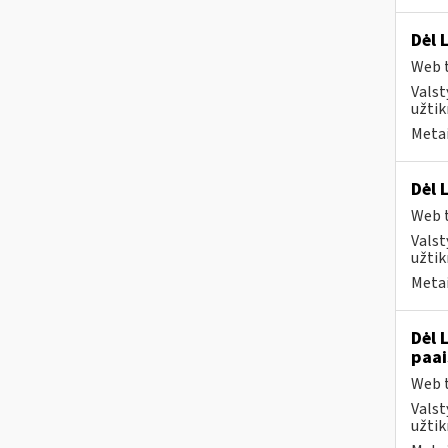
Dėl 
Web t
Valst
užtik
Metai
Dėl 
Web t
Valst
užtik
Metai
Dėl 
paai
Web t
Valst
užtik