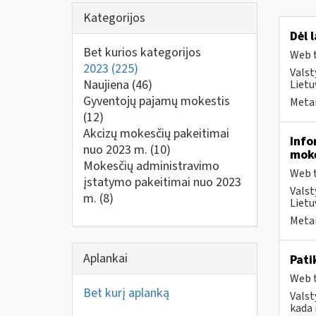
Kategorijos
Dėl 
Bet kurios kategorijos
Web t
2023
(225)
Valst
Naujiena
(46)
Liet
Gyventojų pajamų mokestis
Metai
(12)
Akcizų mokesčių pakeitimai
Info
nuo 2023 m.
(10)
moke
Mokesčių administravimo
Web t
įstatymo pakeitimai nuo 2023
Valst
m.
(8)
Lietu
Metai
Aplankai
Pati
Web t
Bet kurį aplanką
Valst
kada 