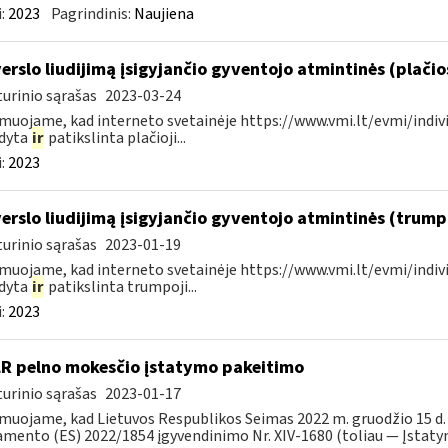
:
2023
Pagrindinis:
Naujiena
verslo liudijimą įsigyjančio gyventojo atmintinės (plači
urinio sąrašas
2023-03-24
muojame, kad interneto svetainėje https://www.vmi.lt/evmi/indivi
ldyta
ir
patikslinta plačioji...
:
2023
verslo liudijimą įsigyjančio gyventojo atmintinės (trum
urinio sąrašas
2023-01-19
muojame, kad interneto svetainėje https://www.vmi.lt/evmi/indivi
ldyta
ir
patikslinta trumpoji...
:
2023
LR pelno mokesčio įstatymo pakeitimo
urinio sąrašas
2023-01-17
muojame, kad Lietuvos Respublikos Seimas 2022 m. gruodžio 15 d.
mento (ES) 2022/1854 įgyvendinimo Nr. XIV-1680 (toliau — Įstatyma