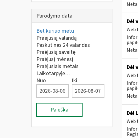
Metai
Parodymo data
Dėl 
Web t
Bet kuriuo metu
Infor
Praėjusią valandą
papi
Paskutines 24 valandas
Metai
Praėjusią savaitę
Praėjusį mėnesį
Praėjusiais metais
Dėl 
Laikotarpyje…
Web t
Nuo
Iki
Infor
papi
Metai
Paieška
Dėl 
Web t
Infor
Regla