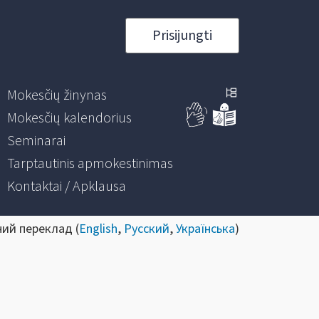
Prisijungti
Mokesčių žinynas
Mokesčių kalendorius
Seminarai
Tarptautinis apmokestinimas
Kontaktai / Apklausa
ний переклад (
English
,
Русский
,
Українська
)