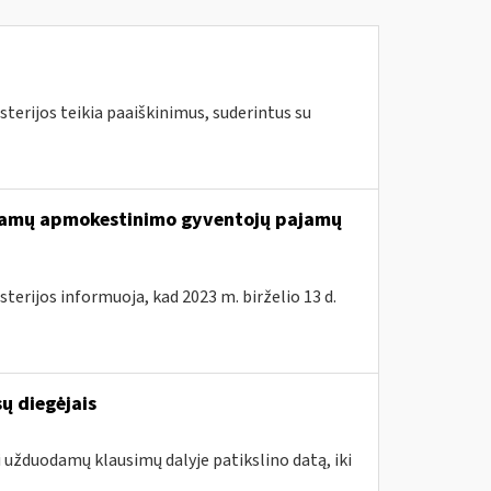
terijos teikia paaiškinimus, suderintus su
ajamų apmokestinimo gyventojų pajamų
terijos informuoja, kad 2023 m. birželio 13 d.
ų diegėjais
i užduodamų klausimų dalyje patikslino datą, iki