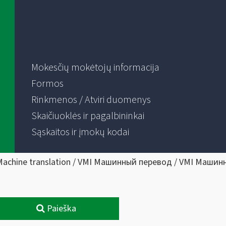
Mokesčių mokėtojų informacija
Formos
Rinkmenos / Atviri duomenys
Skaičiuoklės ir pagalbininkai
Sąskaitos ir įmokų kodai
Machine translation / VMI Машинный перевод / VMI Машин
Paieška