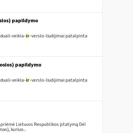
osios) papildymo
duali-veikla-
ir
-verslo-liudijimai patalpinta
posios) papildymo
duali-veikla-
ir
-verslo-liudijimai patalpinta
 priėmė Lietuvos Respublikos įstatymą Dėl
s), kuriuo...