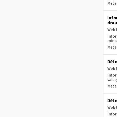
Metai
Info
drau
Web t
Infor
minis
Metai
Dėl 
Web t
Infor
valst
Metai
Dėl 
Web t
Infor