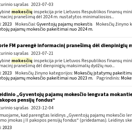
urinio sąrašas
2023-07-03
ybinė
mokesčių
inspekcija prie Lietuvos Respublikos finansų mini
macinį pranešimą dėl 2024 m. nustatytos minimaliosios...
:
2023
Mokesčiai:
Gyventojų pajamų mokestis
Mokesčių žinyno k
tojų pajamų mokesčio pakeitimai nuo 2024 m.
prie FM parengė informacinį pranešimą dėl dienpinigių
urinio sąrašas
2023-07-21
ybinė
mokesčių
inspekcija prie Lietuvos Respublikos finansų minis
macinį pranešimą dėl dienpinigių maksimalių dydžių nuo...
:
2023
Mokesčių žinyno kategorijos:
Mokesčių įstatymų pakeitima
tojų pajamų mokesčio pakeitimai nuo 2023 m.
Pagrindinis:
Mokes
leidinio „Gyventojų pajamų mokesčio lengvata mokant
 pakopos pensijų fondus“
urinio sąrašas
2023-12-04
muojame, kad parengtas leidinys „Gyventojų pajamų mokesčio l
mo įmokas į II pakopos pensijų fondus“ (pridedamas). Leidinys skel
:
2023