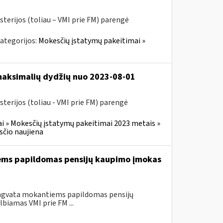
sterijos (toliau – VMI prie FM) parengė
ategorijos:
Mokesčių įstatymų pakeitimai »
 maksimalių dydžių nuo 2023-08-01
terijos (toliau - VMI prie FM) parengė
i » Mokesčių įstatymų pakeitimai 2023 metais »
čio naujiena
iems papildomas pensijų kaupimo įmokas
engvata mokantiems papildomas pensijų
biamas VMI prie FM ...