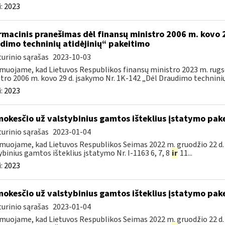
:
2023
rmacinis pranešimas dėl finansų ministro 2006 m. kovo 
dimo techninių atidėjinių“ pakeitimo
urinio sąrašas
2023-10-03
muojame, kad Lietuvos Respublikos finansų ministro 2023 m. rugsė
tro 2006 m. kovo 29 d. įsakymo Nr. 1K-142 „Dėl Draudimo techninių a
:
2023
mokesčio už valstybinius gamtos išteklius įstatymo pak
urinio sąrašas
2023-01-04
muojame, kad Lietuvos Respublikos Seimas 2022 m. gruodžio 22 d.
ybinius gamtos išteklius įstatymo Nr. I-1163 6, 7, 8
ir
11...
:
2023
mokesčio už valstybinius gamtos išteklius įstatymo pak
urinio sąrašas
2023-01-04
muojame, kad Lietuvos Respublikos Seimas 2022 m. gruodžio 22 d.