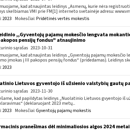
muojame, kad atnaujintas leidinys „Asmenų, kurie nėra registruoti
nys skelbiamas VMI prie FM[1] interneto svetainėje adresu: www.vmi.
:
2023
Mokesčiai:
Pridėtinės vertės mokestis
leidinio ,,Gyventojų pajamų mokesčio lengvata mokant
I pakopos pensijų fondus" atnaujinimo
urinio sąrašas
2023-10-31
muojame, kad atnaujintas leidinys „Gyventojų pajamų mokesčio 
mo įmokas į III pakopos pensijų fondus“ (pridedamas). Leidinys ske
:
2023
atinio Lietuvos gyventojo iš užsienio valstybių gautų
urinio sąrašas
2023-11-30
šame, kad papildytas leidinys „Nuolatinio Lietuvos gvyentojo iš
laravimas“ (deklaruojant 2023 metų...
:
2023
Mokesčiai:
Gyventojų pajamų mokestis
rmacinis pranešimas dėl minimaliosios algos 2024 metai