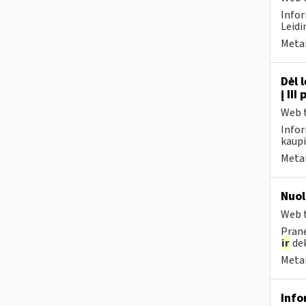
Infor
Leidi
Metai
Dėl 
į II
Web t
Infor
kaupi
Metai
Nuol
Web t
Prane
ir
dek
Metai
Info