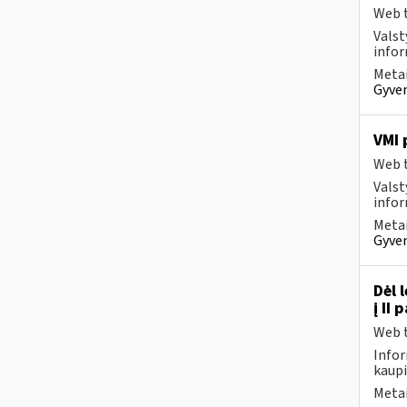
Web t
Valst
infor
Metai
Gyven
VMI 
Web t
Valst
infor
Metai
Gyven
Dėl 
į II
Web t
Infor
kaupi
Metai