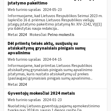
įstatymo pakeitimo
Web turinio sąrašas
2024-05-23
Informuojame, kad Lietuvos Respublikos Seimui 2023 m.
lapkričio 16 d. priėmus Lietuvos Respublikos viešųjų
įstaigų įstatymo pakeitimo įstatymą Nr. XIV-2242, VĮĮ[1]
yra išdėstytas nauja redakcija...
Metai:
2024
Mokesčiai:
Pelno mokestis
Dėl priimtų teisės aktų, susijusių su
atsiskaitymų grynaisiais pinigais sumų
apvalinimu
Web turinio sąrašas
2024-04-15
Informuojame, kad priimtas Lietuvos Respublikos
atsiskaitymų grynaisiais pinigais sumų apvalinimo
įstatymas, kuris nustato atsiskaitymų už prekes
(paslaugas) grynaisiais pinigais sumų apvalinimo...
Metai:
2024
Gyventojų mokesčiai 2024 metais
Web turinio sąrašas
2024-01-23
Nuolatinių Lietuvos gyventojų pajamų apmokestinimo
tvarką nuo 2024 m. sausio 1 dienos rasite čia.