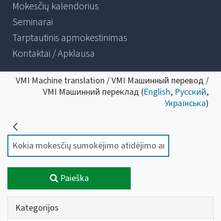
Mokesčių kalendorius
Seminarai
Tarptautinis apmokestinimas
Kontaktai / Apklausa
VMI Machine translation / VMI Машинный перевод /
VMI Машинний переклад (
English
,
Русский
,
Українська
)
Paieška
Kategorijos