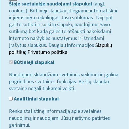
Šioje svetainėje naudojami slapukai
(angl.
cookies). Būtinieji slapukai įdiegiami automatiškai
ir jiems nėra reikalingas Jūsų sutikimas. Taip pat
galite sutikti ir su kitų slapukų naudojimu. Savo
sutikimą bet kada galėsite atšaukti pakeisdami
interneto naršyklės nustatymus ir ištrindami
įrašytus slapukus. Daugiau informacijos
Slapukų
politika
;
Privatumo politika.
Būtinieji slapukai
Naudojami sklandžiam svetainės veikimui ir įgalina
pagrindines svetainės funkcijas. Be šių slapukų
svetainė negali tinkamai veikti.
Analitiniai slapukai
Renka statistinę informaciją apie svetainės
naudojimą ir naudojami Jūsų naršymo patirties
gerinimui.