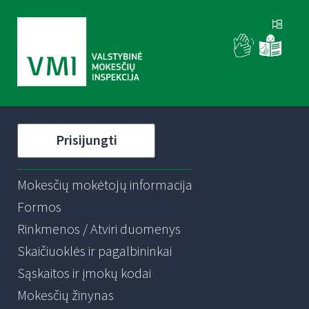
Prisijungti
Mokesčių mokėtojų informacija
Formos
Rinkmenos / Atviri duomenys
Skaičiuoklės ir pagalbininkai
Sąskaitos ir įmokų kodai
Mokesčių žinynas