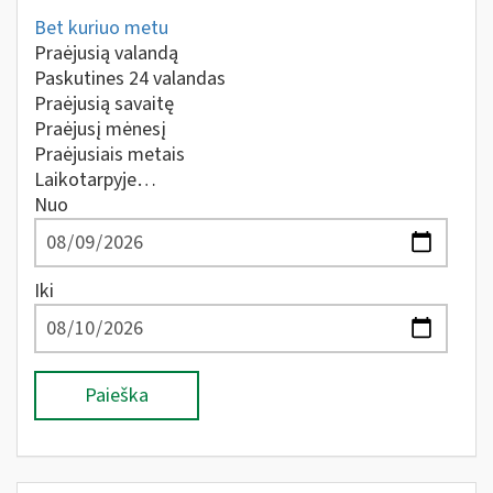
Bet kuriuo metu
Praėjusią valandą
Paskutines 24 valandas
Praėjusią savaitę
Praėjusį mėnesį
Praėjusiais metais
Laikotarpyje…
Nuo
Iki
Paieška