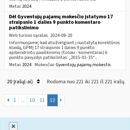
Metai:
2024
Dėl Gyventojų pajamų mokesčio įstatymo 17
straipsnio 1 dalies 9 punkto komentaro
patikslinimo
Web turinio sąrašas
2024-08-20
Informuojame, kad atsižvelgiant į nustatytą korektūros
klaidą, GPMĮ 17 straipsnio 1 dalies 9 punkto
apibendrinto paaiškinimo (toliau - komentaras) 6
punkto pavyzdys patikslintas: „2015-01-15“...
Metai:
2024
Mokesčiai:
Gyventojų pajamų mokestis
20 Įrašų(-ai)
Rodoma nuo 221 iki 221 iš 221 irašų.
1
...
10
11
12
Uždaryti