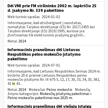
Dėl VMI prie FM viršininko 2002 m. lapkričio 25
d. įsakymo Nr. 339 pakeitimo
Web turinio sąrašas
2024-01-02
Informuojame, kad atsižvelgiant į nuostatas,
numatytas Tarybos direktyvoje (ES) Nr. 2017/2455 bei
Tarybos direktyvoje (ES) 2019/1995, kuriose yra
įtvirtinamas tik elektroninis prašymų grąžinti...
Metai:
2024
Informacinis pranešimas dėl Lietuvos
Respublikos pelno mokesčio įstatymo
pakeitimo
Web turinio sąrašas
2024-07-01
Informuojame, kad Lietuvos Respublikos Seimas 2024 m.
birželio 20 d. priėmė Lietuvos Respublikos pelno
mokesčio įstatymo Nr. IX-675 5, 12, 17, 30, 33, 34, 35, 382,
41
ir
43...
Metai:
2024
Mokesčiai:
Pelno mokestis
Mokesčių
žinyno kategorijos:
Mokesčių įstatymų pakeitimai »
Pelno mokesčio pakeitimai nuo 2025 m.
Informacinis pranešimas dėl viešųjų įstaigų