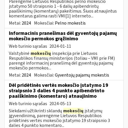
Parengėme Lietuvos Respublikos pelno mokesčio
įstatymo 50 straipsnio 1 - 6 dalių apibendrintų
paaiškinimų (komentarų) pakeitimus. Šiuos atnaujintus
komentarus galima rasti VMI[1] interneto...
Metai:
2024
Mokesčiai:
Pelno mokestis
Informacinis pranešimas dėl gyventojų pajamų
mokesčio permokos grąžinimo
Web turinio sąrašas
2024-01-11
Valstybinė
mokesčių
inspekcija prie Lietuvos
Respublikos finansų ministerijos (toliau – VMI prie FM)
parengė informacinį pranešimą dėl gyventojų pajamų
mokesčio permokos...
Metai:
2024
Mokesčiai:
Gyventojų pajamų mokestis
Dėl pridėtinės vertės mokesčio įstatymo 19
straipsnio 3 dalies 4 punkto apibendrinto
paaiškinimo (komentaro) atnaujinimo
Web turinio sąrašas
2024-05-13
Siekdami užtikrinti sklandų
mokesčių
įstatymų
įgyvendinimą, parengėme Lietuvos Respublikos
pridėtinės vertės mokesčio įstatymo 19 straipsnio 3
dalies 4 punkto komentaro...