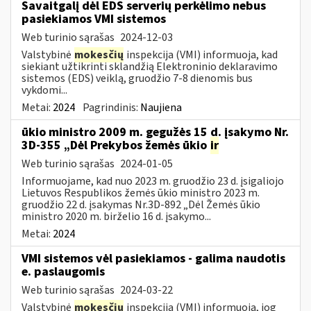
Savaitgalį dėl EDS serverių perkėlimo nebus
pasiekiamos VMI sistemos
Web turinio sąrašas
2024-12-03
Valstybinė
mokesčių
inspekcija (VMI) informuoja, kad
siekiant užtikrinti sklandžią Elektroninio deklaravimo
sistemos (EDS) veiklą, gruodžio 7-8 dienomis bus
vykdomi...
Metai:
2024
Pagrindinis:
Naujiena
ūkio ministro 2009 m. gegužės 15 d. įsakymo Nr.
3D-355 „Dėl Prekybos žemės ūkio
ir
Web turinio sąrašas
2024-01-05
Informuojame, kad nuo 2023 m. gruodžio 23 d. įsigaliojo
Lietuvos Respublikos žemės ūkio ministro 2023 m.
gruodžio 22 d. įsakymas Nr.3D-892 „Dėl Žemės ūkio
ministro 2020 m. birželio 16 d. įsakymo...
Metai:
2024
VMI sistemos vėl pasiekiamos - galima naudotis
e. paslaugomis
Web turinio sąrašas
2024-03-22
Valstybinė
mokesčių
inspekcija (VMI) informuoja, jog