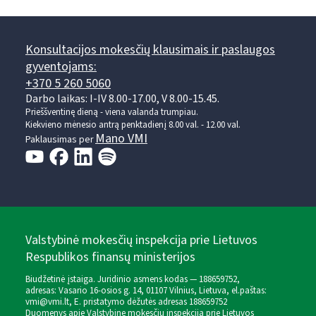
Konsultacijos mokesčių klausimais ir paslaugos
gyventojams:
+370 5 260 5060
Darbo laikas: I-IV 8.00-17.00, V 8.00-15.45.
Prieššventinę dieną - viena valanda trumpiau.
Kiekvieno mėnesio antrą penktadienį 8.00 val. - 12.00 val.
Mano VMI
Paklausimas per
Valstybinė mokesčių inspekcija prie Lietuvos
Respublikos finansų ministerijos
Biudžetinė įstaiga. Juridinio asmens kodas — 188659752,
adresas: Vasario 16-osios g. 14, 01107 Vilnius, Lietuva, el.paštas:
vmi@vmi.lt
, E. pristatymo dėžutės adresas 188659752
Duomenys apie Valstybinę mokesčių inspekciją prie Lietuvos