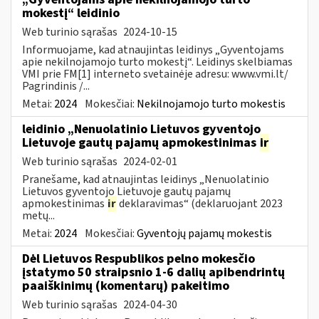
mokestį“ leidinio
Web turinio sąrašas
2024-10-15
Informuojame, kad atnaujintas leidinys „Gyventojams
apie nekilnojamojo turto mokestį“. Leidinys skelbiamas
VMI prie FM[1] interneto svetainėje adresu: www.vmi.lt/
Pagrindinis /...
Metai:
2024
Mokesčiai:
Nekilnojamojo turto mokestis
leidinio „Nenuolatinio Lietuvos gyventojo
Lietuvoje gautų pajamų apmokestinimas
ir
Web turinio sąrašas
2024-02-01
Pranešame, kad atnaujintas leidinys „Nenuolatinio
Lietuvos gyventojo Lietuvoje gautų pajamų
apmokestinimas
ir
deklaravimas“ (deklaruojant 2023
metų...
Metai:
2024
Mokesčiai:
Gyventojų pajamų mokestis
Dėl Lietuvos Respublikos pelno mokesčio
įstatymo 50 straipsnio 1-6 dalių apibendrintų
paaiškinimų (komentarų) pakeitimo
Web turinio sąrašas
2024-04-30