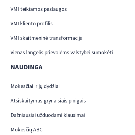
VMI teikiamos paslaugos
VMI kliento profilis
VMI skaitmeninė transformacija
Vienas langelis prievolėms valstybei sumokėti
NAUDINGA
Mokesčiai ir jų dydžiai
Atsiskaitymas grynaisiais pinigais
Dažniausiai užduodami klausimai
Mokesčių ABC