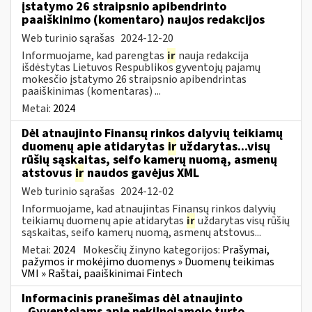
įstatymo 26 straipsnio apibendrinto
paaiškinimo (komentaro) naujos redakcijos
Web turinio sąrašas
2024-12-20
Informuojame, kad parengtas
ir
nauja redakcija
išdėstytas Lietuvos Respublikos gyventojų pajamų
mokesčio įstatymo 26 straipsnio apibendrintas
paaiškinimas (komentaras) ...
Metai:
2024
Dėl atnaujinto Finansų rinkos dalyvių teikiamų
duomenų apie atidarytas
ir
uždarytas...visų
rūšių sąskaitas, seifo kamerų nuomą, asmenų
atstovus
ir
naudos gavėjus XML
Web turinio sąrašas
2024-12-02
Informuojame, kad atnaujintas Finansų rinkos dalyvių
teikiamų duomenų apie atidarytas
ir
uždarytas visų rūšių
sąskaitas, seifo kamerų nuomą, asmenų atstovus...
Metai:
2024
Mokesčių žinyno kategorijos:
Prašymai,
pažymos ir mokėjimo duomenys » Duomenų teikimas
VMI » Raštai, paaiškinimai Fintech
Informacinis pranešimas dėl atnaujinto
„Gyventojams apie nekilnojamojo turto