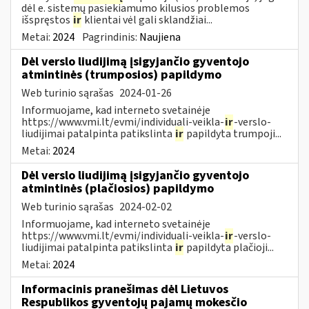
dėl e. sistemų pasiekiamumo kilusios problemos
išspręstos
ir
klientai vėl gali sklandžiai...
Metai:
2024
Pagrindinis:
Naujiena
Dėl verslo liudijimą įsigyjančio gyventojo
atmintinės (trumposios) papildymo
Web turinio sąrašas
2024-01-26
Informuojame, kad interneto svetainėje
https://www.vmi.lt/evmi/individuali-veikla-
ir
-verslo-
liudijimai patalpinta patikslinta
ir
papildyta trumpoji...
Metai:
2024
Dėl verslo liudijimą įsigyjančio gyventojo
atmintinės (plačiosios) papildymo
Web turinio sąrašas
2024-02-02
Informuojame, kad interneto svetainėje
https://www.vmi.lt/evmi/individuali-veikla-
ir
-verslo-
liudijimai patalpinta patikslinta
ir
papildyta plačioji...
Metai:
2024
Informacinis pranešimas dėl Lietuvos
Respublikos gyventojų pajamų mokesčio