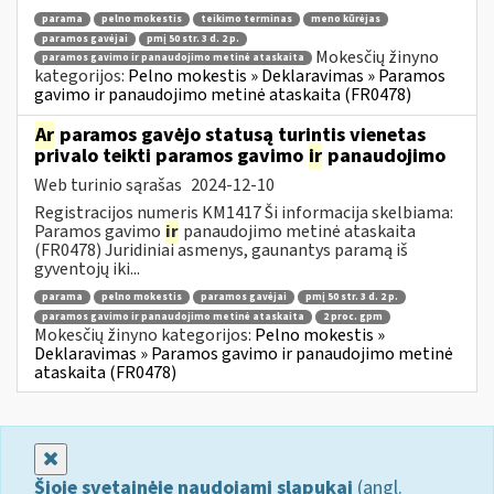
parama
pelno mokestis
teikimo terminas
meno kūrėjas
paramos gavėjai
pmį 50 str. 3 d. 2 p.
Mokesčių žinyno
paramos gavimo ir panaudojimo metinė ataskaita
kategorijos:
Pelno mokestis » Deklaravimas » Paramos
gavimo ir panaudojimo metinė ataskaita (FR0478)
Ar
paramos gavėjo statusą turintis vienetas
privalo teikti paramos gavimo
ir
panaudojimo
Web turinio sąrašas
2024-12-10
Registracijos numeris KM1417 Ši informacija skelbiama:
Paramos gavimo
ir
panaudojimo metinė ataskaita
(FR0478) Juridiniai asmenys, gaunantys paramą iš
gyventojų iki...
parama
pelno mokestis
paramos gavėjai
pmį 50 str. 3 d. 2 p.
paramos gavimo ir panaudojimo metinė ataskaita
2 proc. gpm
Mokesčių žinyno kategorijos:
Pelno mokestis »
Deklaravimas » Paramos gavimo ir panaudojimo metinė
ataskaita (FR0478)
Uždaryti
Šioje svetainėje naudojami slapukai
(angl.