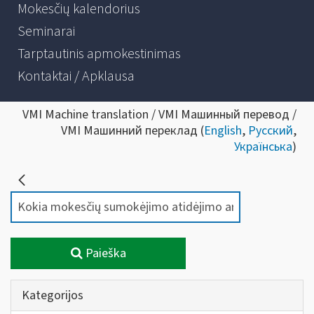
Mokesčių kalendorius
Seminarai
Tarptautinis apmokestinimas
Kontaktai / Apklausa
VMI Machine translation / VMI Машинный перевод /
VMI Машинний переклад (
English
,
Русский
,
Українська
)
Paieška
Kategorijos