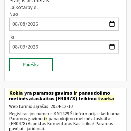
Praėjusiais metais
Laikotarpyje…
Nuo
Iki
Paieška
Kokia
yra paramos gavimo
ir
panaudojimo
metinės ataskaitos (FR0478) teikimo
tvarka
Web turinio sąrašas
2024-12-10
Registracijos numeris KM1429 Ši informacija skelbiama:
Paramos gavimo
ir
panaudojimo metinė ataskaita
(FR0478) Aspektas Komentaras Kas teikia? Paramos
gavėjai - juridiniai...