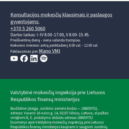
Konsultacijos mokesčių klausimais ir paslaugos
gyventojams:
+370 5 260 5060
Darbo laikas: I-IV 8.00-17.00, V 8.00-15.45.
Prieššventinę dieną - viena valanda trumpiau.
Kiekvieno mėnesio antrą penktadienį 8.00 val. - 12.00 val.
Mano VMI
Paklausimas per
Valstybinė mokesčių inspekcija prie Lietuvos
Respublikos finansų ministerijos
Biudžetinė įstaiga. Juridinio asmens kodas — 188659752,
adresas: Vasario 16-osios g. 14, 01107 Vilnius, Lietuva, el.paštas:
vmi@vmi.lt
, E. pristatymo dėžutės adresas 188659752
Duomenys apie Valstybinę mokesčių inspekciją prie Lietuvos
Respublikos finansų ministerijos kaupiami ir saugomi Juridinių