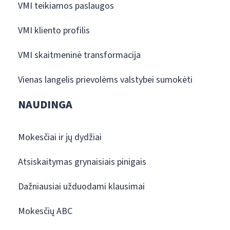
VMI teikiamos paslaugos
VMI kliento profilis
VMI skaitmeninė transformacija
Vienas langelis prievolėms valstybei sumokėti
NAUDINGA
Mokesčiai ir jų dydžiai
Atsiskaitymas grynaisiais pinigais
Dažniausiai užduodami klausimai
Mokesčių ABC