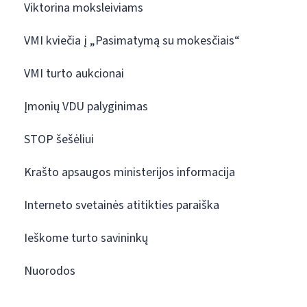
Viktorina moksleiviams
VMI kviečia į „Pasimatymą su mokesčiais“
VMI turto aukcionai
Įmonių VDU palyginimas
STOP šešėliui
Krašto apsaugos ministerijos informacija
Interneto svetainės atitikties paraiška
Ieškome turto savininkų
Nuorodos