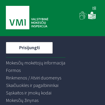
Prisijungti
Mokesčių mokėtojų informacija
Formos
Rinkmenos / Atviri duomenys
Skaičiuoklės ir pagalbininkai
Sąskaitos ir įmokų kodai
Mokesčių žinynas