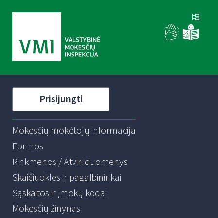
Prisijungti
Mokesčių mokėtojų informacija
Formos
Rinkmenos / Atviri duomenys
Skaičiuoklės ir pagalbininkai
Sąskaitos ir įmokų kodai
Mokesčių žinynas