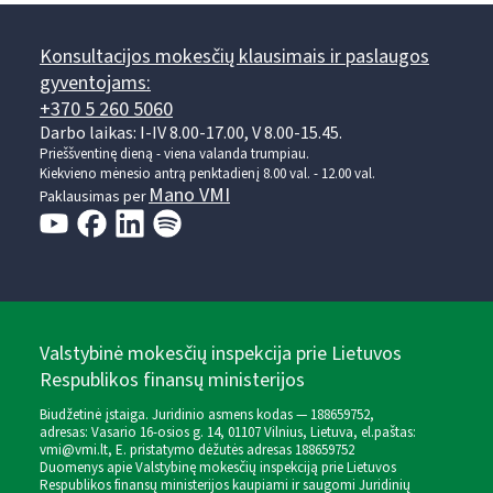
Konsultacijos mokesčių klausimais ir paslaugos
gyventojams:
+370 5 260 5060
Darbo laikas: I-IV 8.00-17.00, V 8.00-15.45.
Prieššventinę dieną - viena valanda trumpiau.
Kiekvieno mėnesio antrą penktadienį 8.00 val. - 12.00 val.
Mano VMI
Paklausimas per
Valstybinė mokesčių inspekcija prie Lietuvos
Respublikos finansų ministerijos
Biudžetinė įstaiga. Juridinio asmens kodas — 188659752,
adresas: Vasario 16-osios g. 14, 01107 Vilnius, Lietuva, el.paštas:
vmi@vmi.lt
, E. pristatymo dėžutės adresas 188659752
Duomenys apie Valstybinę mokesčių inspekciją prie Lietuvos
Respublikos finansų ministerijos kaupiami ir saugomi Juridinių