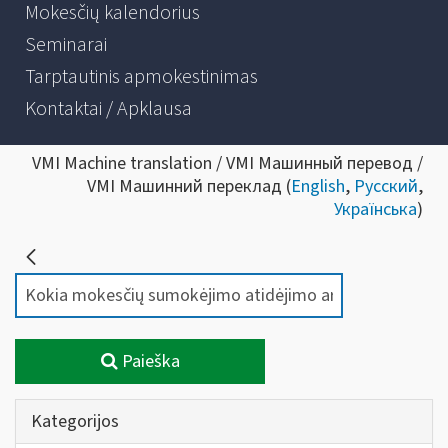
Mokesčių kalendorius
Seminarai
Tarptautinis apmokestinimas
Kontaktai / Apklausa
VMI Machine translation / VMI Машинный перевод /
VMI Машинний переклад (
English
,
Русский
,
Українська
)
Paieška
Kategorijos