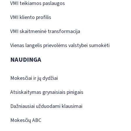
VMI teikiamos paslaugos
VMI kliento profilis
VMI skaitmeninė transformacija
Vienas langelis prievolėms valstybei sumokėti
NAUDINGA
Mokesčiai ir jų dydžiai
Atsiskaitymas grynaisiais pinigais
Dažniausiai užduodami klausimai
Mokesčių ABC