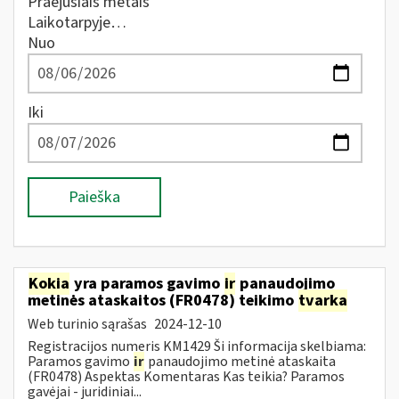
Praėjusiais metais
Laikotarpyje…
Nuo
Iki
Paieška
Kokia
yra paramos gavimo
ir
panaudojimo
metinės ataskaitos (FR0478) teikimo
tvarka
Web turinio sąrašas
2024-12-10
Registracijos numeris KM1429 Ši informacija skelbiama:
Paramos gavimo
ir
panaudojimo metinė ataskaita
(FR0478) Aspektas Komentaras Kas teikia? Paramos
gavėjai - juridiniai...