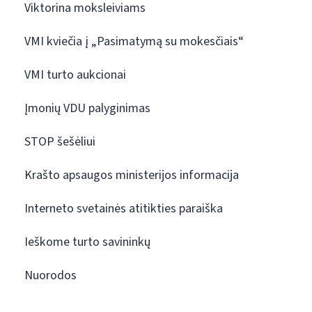
Viktorina moksleiviams
VMI kviečia į „Pasimatymą su mokesčiais“
VMI turto aukcionai
Įmonių VDU palyginimas
STOP šešėliui
Krašto apsaugos ministerijos informacija
Interneto svetainės atitikties paraiška
Ieškome turto savininkų
Nuorodos