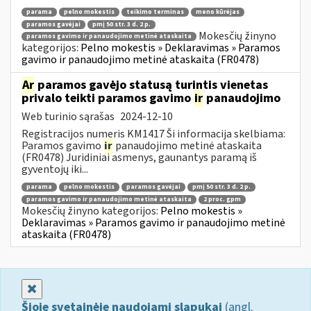
parama
pelno mokestis
teikimo terminas
meno kūrėjas
paramos gavėjai
pmį 50 str. 3 d. 2 p.
Mokesčių žinyno
paramos gavimo ir panaudojimo metinė ataskaita
kategorijos:
Pelno mokestis » Deklaravimas » Paramos
gavimo ir panaudojimo metinė ataskaita (FR0478)
Ar
paramos gavėjo statusą turintis vienetas
privalo teikti paramos gavimo
ir
panaudojimo
Web turinio sąrašas
2024-12-10
Registracijos numeris KM1417 Ši informacija skelbiama:
Paramos gavimo
ir
panaudojimo metinė ataskaita
(FR0478) Juridiniai asmenys, gaunantys paramą iš
gyventojų iki...
parama
pelno mokestis
paramos gavėjai
pmį 50 str. 3 d. 2 p.
paramos gavimo ir panaudojimo metinė ataskaita
2 proc. gpm
Mokesčių žinyno kategorijos:
Pelno mokestis »
Deklaravimas » Paramos gavimo ir panaudojimo metinė
ataskaita (FR0478)
Uždaryti
Šioje svetainėje naudojami slapukai
(angl.