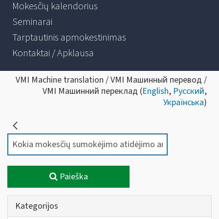
Mokesčių kalendorius
Seminarai
Tarptautinis apmokestinimas
Kontaktai / Apklausa
VMI Machine translation / VMI Машинный перевод /
VMI Машинний переклад (
English
,
Русский
,
Українська
)
Paieška
Kategorijos