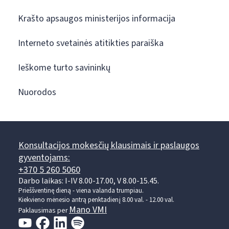
Krašto apsaugos ministerijos informacija
Interneto svetainės atitikties paraiška
Ieškome turto savininkų
Nuorodos
Konsultacijos mokesčių klausimais ir paslaugos
gyventojams:
+370 5 260 5060
Darbo laikas: I-IV 8.00-17.00, V 8.00-15.45.
Prieššventinę dieną - viena valanda trumpiau.
Kiekvieno mėnesio antrą penktadienį 8.00 val. - 12.00 val.
Mano VMI
Paklausimas per