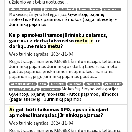
užsienio valstybių uostuose,...
dienpinigiai
gpm
jūreiviai
jūrininkai
komandiruotė
gpmį 14 str
Mokesčių žinyno kategorijos:
Gyventojų pajamų
mokestis » Kitos pajamos / išmokos (pagal abėcėlę) »
Jūrininkų pajamos
Kaip apmokestinamos jūrininkų pajamos,
gautos už darbą laivo reiso
metu
ir
už
darbą...ne reiso
metu
?
Web turinio sąrašas
2024-11-04
Registracijos numeris KM0851 Ši informacija skelbiama:
Jūrininkų pajamos Jūrininkų už darbą laivo reiso metu
gautos pajamos priskiriamos neapmokestinamoms
pajamoms, jeigu jūrininkų pajamos gautos...
apmokestinimas
gpm
jūrininkai
pajamos
gpmį 6 str
gpmį 14 str
Mokesčių žinyno kategorijos:
gpmį 17 str 1 d. 45 p
laivo reisas
Gyventojų pajamų mokestis » Kitos pajamos / išmokos
(pagal abėcėlę) » Jūrininkų pajamos
Ar
gali būti taikomas NPD, apskaičiuojant
apmokestinamąsias jūrininkų pajamas?
Web turinio sąrašas
2024-11-04
Registracijos numeris KM0853 Ši informacija skelbiama: