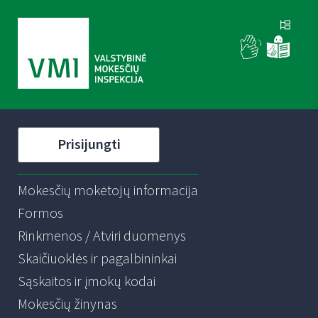
Prisijungti
Mokesčių mokėtojų informacija
Formos
Rinkmenos / Atviri duomenys
Skaičiuoklės ir pagalbininkai
Sąskaitos ir įmokų kodai
Mokesčių žinynas