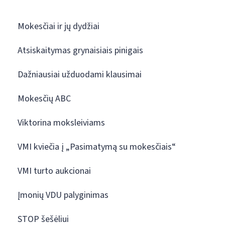
Mokesčiai ir jų dydžiai
Atsiskaitymas grynaisiais pinigais
Dažniausiai užduodami klausimai
Mokesčių ABC
Viktorina moksleiviams
VMI kviečia į „Pasimatymą su mokesčiais“
VMI turto aukcionai
Įmonių VDU palyginimas
STOP šešėliui