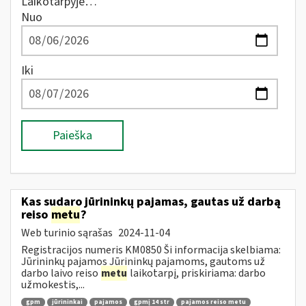
Laikotarpyje…
Nuo
Iki
Paieška
Kas sudaro jūrininkų pajamas, gautas už darbą
reiso
metu
?
Web turinio sąrašas
2024-11-04
Registracijos numeris KM0850 Ši informacija skelbiama:
Jūrininkų pajamos Jūrininkų pajamoms, gautoms už
darbo laivo reiso
metu
laikotarpį, priskiriama: darbo
užmokestis,...
gpm
jūrininkai
pajamos
gpmį 14 str
pajamos reiso metu