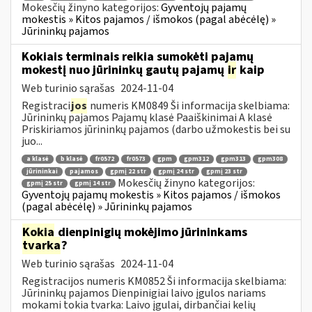
Mokesčių žinyno kategorijos:
Gyventojų pajamų
mokestis » Kitos pajamos / išmokos (pagal abėcėlę) »
Jūrininkų pajamos
Kokiais terminais reikia sumokėti pajamų
mokestį nuo jūrininkų gautų pajamų
ir
kaip
Web turinio sąrašas
2024-11-04
Registraci
jos
numeris KM0849 Ši informacija skelbiama:
Jūrininkų pajamos Pajamų klasė Paaiškinimai A klasė
Priskiriamos jūrininkų pajamos (darbo užmokestis bei su
juo...
a klasė
b klasė
fr0572
fr0573
gpm
gpm312
gpm313
gpm308
jūrininkai
pajamos
gpmį 22 str
gpmį 24 str
gpmį 23 str
Mokesčių žinyno kategorijos:
gpmį 25 str
gpmį 14 str
Gyventojų pajamų mokestis » Kitos pajamos / išmokos
(pagal abėcėlę) » Jūrininkų pajamos
Kokia
dienpinigių mokėjimo jūrininkams
tvarka
?
Web turinio sąrašas
2024-11-04
Registracijos numeris KM0852 Ši informacija skelbiama:
Jūrininkų pajamos Dienpinigiai laivo įgulos nariams
mokami tokia tvarka: Laivo įgulai, dirbančiai kelių