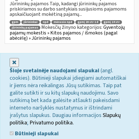
Jūrininkų pajamos Taip, kadangi jūrininkų pajamos
priskiriamos su darbo santykiais susijusioms pajamoms
apskaičiuojant mokėtiną pajamų...
gpm
jūrininkai
npd
mėnesio npd
gpmį 20 str 1 d
gpmį 14 str
Mokesčių žinyno kategorijos:
Gyventojų
jūrininkų pajamas
pajamų mokestis » Kitos pajamos / išmokos (pagal
abėcėlę) » Jūrininkų pajamos
Uždaryti
Šioje svetainėje naudojami slapukai
(angl.
cookies). Būtinieji slapukai įdiegiami automatiškai
ir jiems nėra reikalingas Jūsų sutikimas. Taip pat
galite sutikti ir su kitų slapukų naudojimu. Savo
sutikimą bet kada galėsite atšaukti pakeisdami
interneto naršyklės nustatymus ir ištrindami
įrašytus slapukus. Daugiau informacijos
Slapukų
politika
;
Privatumo politika.
Būtinieji slapukai