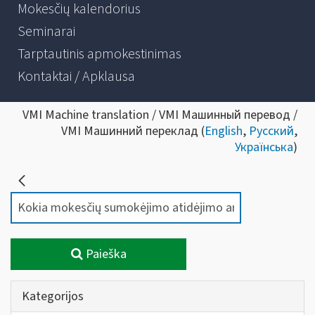
Mokesčių kalendorius
Seminarai
Tarptautinis apmokestinimas
Kontaktai / Apklausa
VMI Machine translation / VMI Машинный перевод /
VMI Машинний переклад (
English
,
Русский
,
Українська
)
Paieška
Kategorijos