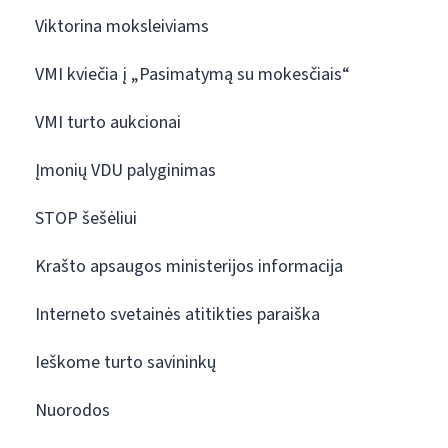
Viktorina moksleiviams
VMI kviečia į „Pasimatymą su mokesčiais“
VMI turto aukcionai
Įmonių VDU palyginimas
STOP šešėliui
Krašto apsaugos ministerijos informacija
Interneto svetainės atitikties paraiška
Ieškome turto savininkų
Nuorodos