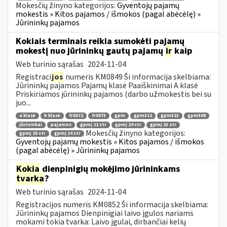
Mokesčių žinyno kategorijos:
Gyventojų pajamų
mokestis » Kitos pajamos / išmokos (pagal abėcėlę) »
Jūrininkų pajamos
Kokiais terminais reikia sumokėti pajamų
mokestį nuo jūrininkų gautų pajamų
ir
kaip
Web turinio sąrašas
2024-11-04
Registraci
jos
numeris KM0849 Ši informacija skelbiama:
Jūrininkų pajamos Pajamų klasė Paaiškinimai A klasė
Priskiriamos jūrininkų pajamos (darbo užmokestis bei su
juo...
a klasė
b klasė
fr0572
fr0573
gpm
gpm312
gpm313
gpm308
jūrininkai
pajamos
gpmį 22 str
gpmį 24 str
gpmį 23 str
Mokesčių žinyno kategorijos:
gpmį 25 str
gpmį 14 str
Gyventojų pajamų mokestis » Kitos pajamos / išmokos
(pagal abėcėlę) » Jūrininkų pajamos
Kokia
dienpinigių mokėjimo jūrininkams
tvarka
?
Web turinio sąrašas
2024-11-04
Registracijos numeris KM0852 Ši informacija skelbiama:
Jūrininkų pajamos Dienpinigiai laivo įgulos nariams
mokami tokia tvarka: Laivo įgulai, dirbančiai kelių