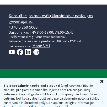
Konsultacijos mokesčių klausimais ir paslaugos
gyventojams:
+370 5 260 5060
Darbo laikas: I-IV 8.00-17.00, V 8.00-15.45.
Prieššventinę dieną - viena valanda trumpiau.
Kiekvieno mėnesio antrą penktadienį 8.00 val. - 12.00 val.
Mano VMI
Paklausimas per
Valstybinė mokesčių inspekcija prie Lietuvos
U
Respublikos finansų ministerijos
Šioje svetainėje naudojami slapukai
(angl. cookies). Būtinieji
slapukai įdiegiami automatiškai ir jiems nėra reikalingas Jūsų
Biudžetinė įstaiga. Juridinio asmens kodas — 188659752,
sutikimas. Taip pat galite sutikti ir su kitų slapukų naudojimu. Savo
adresas: Vasario 16-osios g. 14, 01107 Vilnius, Lietuva, el.paštas:
sutikimą bet kada galėsite atšaukti pakeisdami interneto naršyklės
vmi@vmi.lt
, E. pristatymo dėžutės adresas 188659752
nustatymus ir ištrindami įrašytus slapukus. Daugiau informacijos
Duomenys apie Valstybinę mokesčių inspekciją prie Lietuvos