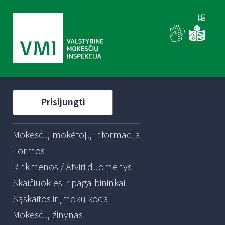
Prisijungti
Mokesčių mokėtojų informacija
Formos
Rinkmenos / Atviri duomenys
Skaičiuoklės ir pagalbininkai
Sąskaitos ir įmokų kodai
Mokesčių žinynas