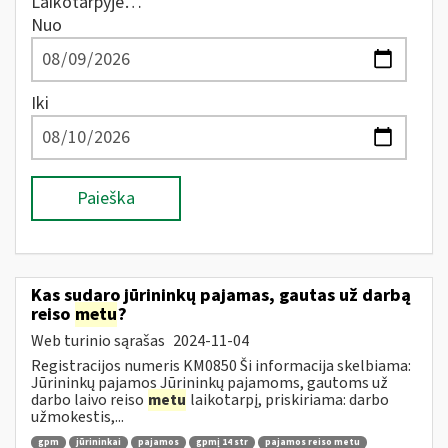
Laikotarpyje…
Nuo
Iki
Paieška
Kas sudaro jūrininkų pajamas, gautas už darbą
reiso
metu
?
Web turinio sąrašas
2024-11-04
Registracijos numeris KM0850 Ši informacija skelbiama:
Jūrininkų pajamos Jūrininkų pajamoms, gautoms už
darbo laivo reiso
metu
laikotarpį, priskiriama: darbo
užmokestis,...
gpm
jūrininkai
pajamos
gpmį 14 str
pajamos reiso metu