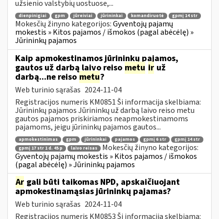
užsienio valstybių uostuose,...
dienpinigiai
gpm
jūreiviai
jūrininkai
komandiruotė
gpmį 14 str
Mokesčių žinyno kategorijos:
Gyventojų pajamų
mokestis » Kitos pajamos / išmokos (pagal abėcėlę) »
Jūrininkų pajamos
Kaip apmokestinamos jūrininkų pajamos,
gautos už darbą laivo reiso
metu
ir
už
darbą...ne reiso
metu
?
Web turinio sąrašas
2024-11-04
Registracijos numeris KM0851 Ši informacija skelbiama:
Jūrininkų pajamos Jūrininkų už darbą laivo reiso metu
gautos pajamos priskiriamos neapmokestinamoms
pajamoms, jeigu jūrininkų pajamos gautos...
apmokestinimas
gpm
jūrininkai
pajamos
gpmį 6 str
gpmį 14 str
Mokesčių žinyno kategorijos:
gpmį 17 str 1 d. 45 p
laivo reisas
Gyventojų pajamų mokestis » Kitos pajamos / išmokos
(pagal abėcėlę) » Jūrininkų pajamos
Ar
gali būti taikomas NPD, apskaičiuojant
apmokestinamąsias jūrininkų pajamas?
Web turinio sąrašas
2024-11-04
Registracijos numeris KM0853 Ši informacija skelbiama: