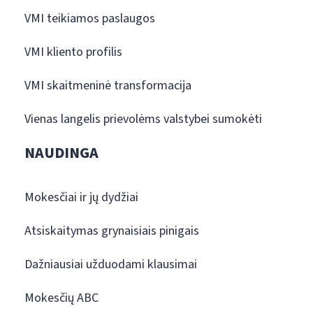
VMI teikiamos paslaugos
VMI kliento profilis
VMI skaitmeninė transformacija
Vienas langelis prievolėms valstybei sumokėti
NAUDINGA
Mokesčiai ir jų dydžiai
Atsiskaitymas grynaisiais pinigais
Dažniausiai užduodami klausimai
Mokesčių ABC