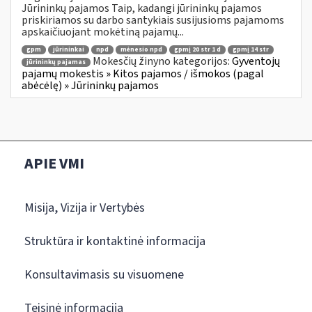
Jūrininkų pajamos Taip, kadangi jūrininkų pajamos
priskiriamos su darbo santykiais susijusioms pajamoms
apskaičiuojant mokėtiną pajamų...
gpm
jūrininkai
npd
mėnesio npd
gpmį 20 str 1 d
gpmį 14 str
Mokesčių žinyno kategorijos:
Gyventojų
jūrininkų pajamas
pajamų mokestis » Kitos pajamos / išmokos (pagal
abėcėlę) » Jūrininkų pajamos
APIE VMI
Misija, Vizija ir Vertybės
Struktūra ir kontaktinė informacija
Konsultavimasis su visuomene
Teisinė informacija