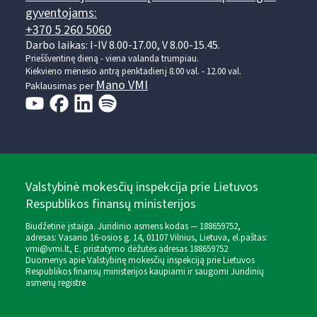
gyventojams:
+370 5 260 5060
Darbo laikas: I-IV 8.00-17.00, V 8.00-15.45.
Prieššventinę dieną - viena valanda trumpiau.
Kiekvieno mėnesio antrą penktadienį 8.00 val. - 12.00 val.
Mano VMI
Paklausimas per
Valstybinė mokesčių inspekcija prie Lietuvos
Respublikos finansų ministerijos
Biudžetinė įstaiga. Juridinio asmens kodas — 188659752,
adresas: Vasario 16-osios g. 14, 01107 Vilnius, Lietuva, el.paštas:
vmi@vmi.lt
, E. pristatymo dėžutės adresas 188659752
Duomenys apie Valstybinę mokesčių inspekciją prie Lietuvos
Respublikos finansų ministerijos kaupiami ir saugomi Juridinių
asmenų registre