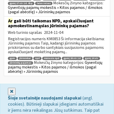
Mokesčių žinyno kategorijos:
gpmį 17 str 1 d. 45 p
laivo reisas
Gyventojų pajamų mokestis » Kitos pajamos / išmokos
(pagal abėcėlę) » Jūrininkų pajamos
Ar
gali būti taikomas NPD, apskaičiuojant
apmokestinamąsias jūrininkų pajamas?
Web turinio sąrašas
2024-11-04
Registracijos numeris KM0853 Ši informacija skelbiama:
Jūrininkų pajamos Taip, kadangi jūrininkų pajamos
priskiriamos su darbo santykiais susijusioms pajamoms
apskaičiuojant mokėtiną pajamų...
gpm
jūrininkai
npd
mėnesio npd
gpmį 20 str 1 d
gpmį 14 str
Mokesčių žinyno kategorijos:
Gyventojų
jūrininkų pajamas
pajamų mokestis » Kitos pajamos / išmokos (pagal
abėcėlę) » Jūrininkų pajamos
Uždaryti
Šioje svetainėje naudojami slapukai
(angl.
cookies). Būtinieji slapukai įdiegiami automatiškai
ir jiems nėra reikalingas Jūsų sutikimas. Taip pat