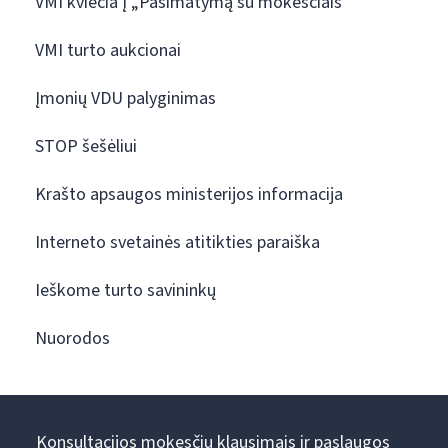
VMI kviečia į „Pasimatymą su mokesčiais“
VMI turto aukcionai
Įmonių VDU palyginimas
STOP šešėliui
Krašto apsaugos ministerijos informacija
Interneto svetainės atitikties paraiška
Ieškome turto savininkų
Nuorodos
Konsultacijos mokesčių klausimais ir paslaugos