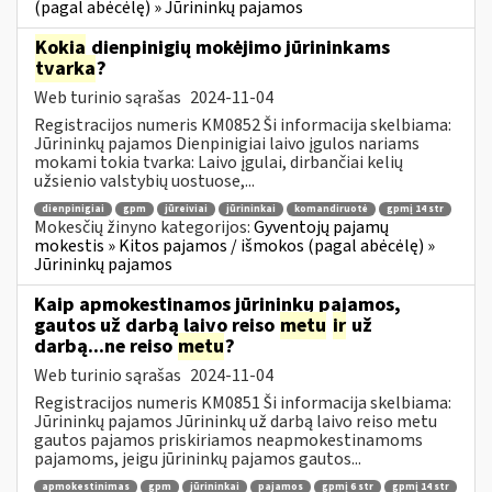
(pagal abėcėlę) » Jūrininkų pajamos
Kokia
dienpinigių mokėjimo jūrininkams
tvarka
?
Web turinio sąrašas
2024-11-04
Registracijos numeris KM0852 Ši informacija skelbiama:
Jūrininkų pajamos Dienpinigiai laivo įgulos nariams
mokami tokia tvarka: Laivo įgulai, dirbančiai kelių
užsienio valstybių uostuose,...
dienpinigiai
gpm
jūreiviai
jūrininkai
komandiruotė
gpmį 14 str
Mokesčių žinyno kategorijos:
Gyventojų pajamų
mokestis » Kitos pajamos / išmokos (pagal abėcėlę) »
Jūrininkų pajamos
Kaip apmokestinamos jūrininkų pajamos,
gautos už darbą laivo reiso
metu
ir
už
darbą...ne reiso
metu
?
Web turinio sąrašas
2024-11-04
Registracijos numeris KM0851 Ši informacija skelbiama:
Jūrininkų pajamos Jūrininkų už darbą laivo reiso metu
gautos pajamos priskiriamos neapmokestinamoms
pajamoms, jeigu jūrininkų pajamos gautos...
apmokestinimas
gpm
jūrininkai
pajamos
gpmį 6 str
gpmį 14 str