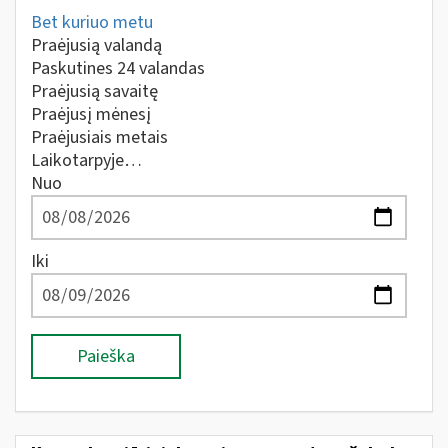
Bet kuriuo metu
Praėjusią valandą
Paskutines 24 valandas
Praėjusią savaitę
Praėjusį mėnesį
Praėjusiais metais
Laikotarpyje…
Nuo
Iki
Paieška