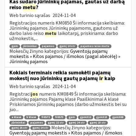
Kas sudaro jūrininkų pajamas, gautas už darbą
reiso
metu
?
Web turinio sąrašas
2024-11-04
Registracijos numeris KM0850 Ši informacija skelbiama:
Jūrininkų pajamos Jūrininkų pajamoms, gautoms už
darbo laivo reiso
metu
laikotarpį, priskiriama: darbo
užmokestis,...
gpm
jūrininkai
pajamos
gpmį 14 str
pajamos reiso metu
Mokesčių žinyno kategorijos:
Gyventojų pajamų
mokestis » Kitos pajamos / išmokos (pagal abėcėlę) »
Jūrininkų pajamos
Kokiais terminais reikia sumokėti pajamų
mokestį nuo jūrininkų gautų pajamų
ir
kaip
Web turinio sąrašas
2024-11-04
Registraci
jos
numeris KM0849 Ši informacija skelbiama:
Jūrininkų pajamos Pajamų klasė Paaiškinimai A klasė
Priskiriamos jūrininkų pajamos (darbo užmokestis bei su
juo...
a klasė
b klasė
fr0572
fr0573
gpm
gpm312
gpm313
gpm308
jūrininkai
pajamos
gpmį 22 str
gpmį 24 str
gpmį 23 str
Mokesčių žinyno kategorijos:
gpmį 25 str
gpmį 14 str
Gyventojų pajamų mokestis » Kitos pajamos / išmokos