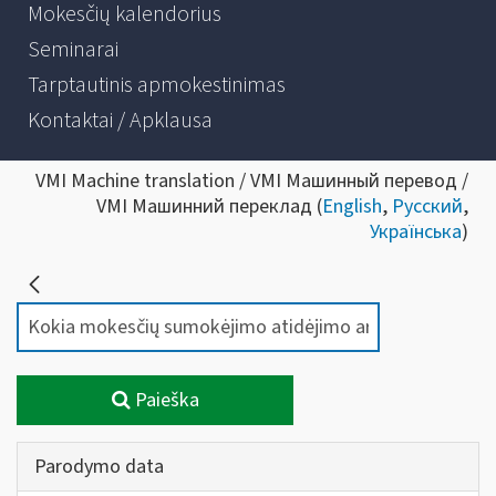
Mokesčių kalendorius
Seminarai
Tarptautinis apmokestinimas
Kontaktai / Apklausa
VMI Machine translation / VMI Машинный перевод /
VMI Машинний переклад (
English
,
Русский
,
Українська
)
Paieška
Parodymo data