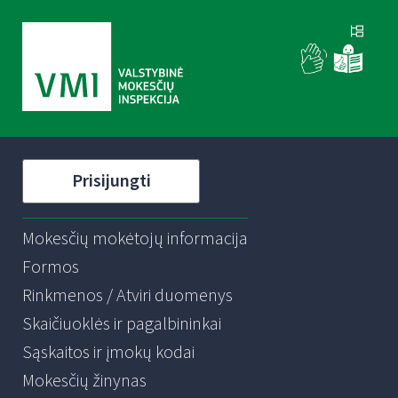
Prisijungti
Mokesčių mokėtojų informacija
Formos
Rinkmenos / Atviri duomenys
Skaičiuoklės ir pagalbininkai
Sąskaitos ir įmokų kodai
Mokesčių žinynas