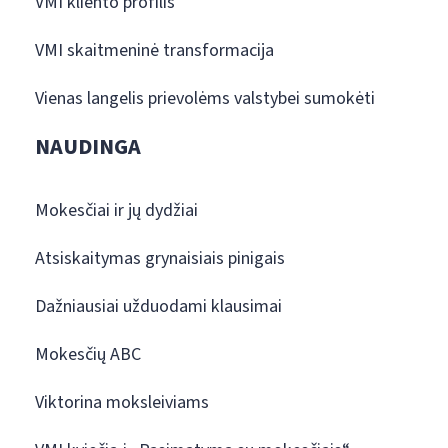
VMI kliento profilis
VMI skaitmeninė transformacija
Vienas langelis prievolėms valstybei sumokėti
NAUDINGA
Mokesčiai ir jų dydžiai
Atsiskaitymas grynaisiais pinigais
Dažniausiai užduodami klausimai
Mokesčių ABC
Viktorina moksleiviams