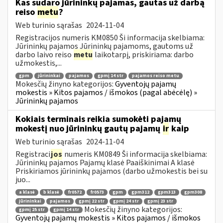
Kas sudaro jūrininkų pajamas, gautas už darbą
reiso
metu
?
Web turinio sąrašas
2024-11-04
Registracijos numeris KM0850 Ši informacija skelbiama:
Jūrininkų pajamos Jūrininkų pajamoms, gautoms už
darbo laivo reiso
metu
laikotarpį, priskiriama: darbo
užmokestis,...
gpm
jūrininkai
pajamos
gpmį 14 str
pajamos reiso metu
Mokesčių žinyno kategorijos:
Gyventojų pajamų
mokestis » Kitos pajamos / išmokos (pagal abėcėlę) »
Jūrininkų pajamos
Kokiais terminais reikia sumokėti pajamų
mokestį nuo jūrininkų gautų pajamų
ir
kaip
Web turinio sąrašas
2024-11-04
Registraci
jos
numeris KM0849 Ši informacija skelbiama:
Jūrininkų pajamos Pajamų klasė Paaiškinimai A klasė
Priskiriamos jūrininkų pajamos (darbo užmokestis bei su
juo...
a klasė
b klasė
fr0572
fr0573
gpm
gpm312
gpm313
gpm308
jūrininkai
pajamos
gpmį 22 str
gpmį 24 str
gpmį 23 str
Mokesčių žinyno kategorijos:
gpmį 25 str
gpmį 14 str
Gyventojų pajamų mokestis » Kitos pajamos / išmokos