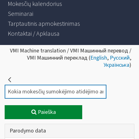
Mokesčių kalendorius
Seminarai
Tarptautinis apmokestinimas
Kontaktai / Apklausa
VMI Machine translation / VMI Машинный перевод /
VMI Машинний переклад (
English
,
Русский
,
Українська
)
Paieška
Parodymo data