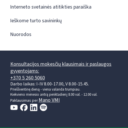
Interneto svetainės atitikties paraiška
Ieškome turto savininkų
Nuorodos
Konsultacijos mokesčių klausimais ir paslaugos
gyventojams:
+370 5 260 5060
Darbo laikas: I-IV 8.00-17.00, V 8.00-15.45.
Prieššventinę dieną - viena valanda trumpiau.
Kiekvieno mėnesio antrą penktadienį 8.00 val. - 12.00 val.
Mano VMI
Paklausimas per