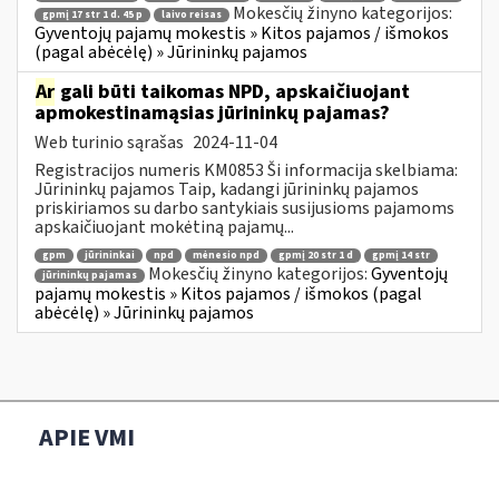
Mokesčių žinyno kategorijos:
gpmį 17 str 1 d. 45 p
laivo reisas
Gyventojų pajamų mokestis » Kitos pajamos / išmokos
(pagal abėcėlę) » Jūrininkų pajamos
Ar
gali būti taikomas NPD, apskaičiuojant
apmokestinamąsias jūrininkų pajamas?
Web turinio sąrašas
2024-11-04
Registracijos numeris KM0853 Ši informacija skelbiama:
Jūrininkų pajamos Taip, kadangi jūrininkų pajamos
priskiriamos su darbo santykiais susijusioms pajamoms
apskaičiuojant mokėtiną pajamų...
gpm
jūrininkai
npd
mėnesio npd
gpmį 20 str 1 d
gpmį 14 str
Mokesčių žinyno kategorijos:
Gyventojų
jūrininkų pajamas
pajamų mokestis » Kitos pajamos / išmokos (pagal
abėcėlę) » Jūrininkų pajamos
APIE VMI