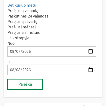
Bet kuriuo metu
Praėjusią valandą
Paskutines 24 valandas
Praėjusią savaitę
Praėjusį mėnesį
Praėjusiais metais
Laikotarpyje…
Nuo
Iki
Paieška