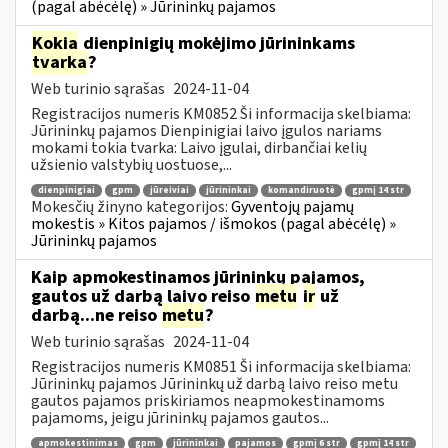
(pagal abėcėlę) » Jūrininkų pajamos
Kokia
dienpinigių mokėjimo jūrininkams
tvarka
?
Web turinio sąrašas
2024-11-04
Registracijos numeris KM0852 Ši informacija skelbiama:
Jūrininkų pajamos Dienpinigiai laivo įgulos nariams
mokami tokia tvarka: Laivo įgulai, dirbančiai kelių
užsienio valstybių uostuose,...
dienpinigiai
gpm
jūreiviai
jūrininkai
komandiruotė
gpmį 14 str
Mokesčių žinyno kategorijos:
Gyventojų pajamų
mokestis » Kitos pajamos / išmokos (pagal abėcėlę) »
Jūrininkų pajamos
Kaip apmokestinamos jūrininkų pajamos,
gautos už darbą laivo reiso
metu
ir
už
darbą...ne reiso
metu
?
Web turinio sąrašas
2024-11-04
Registracijos numeris KM0851 Ši informacija skelbiama:
Jūrininkų pajamos Jūrininkų už darbą laivo reiso metu
gautos pajamos priskiriamos neapmokestinamoms
pajamoms, jeigu jūrininkų pajamos gautos...
apmokestinimas
gpm
jūrininkai
pajamos
gpmį 6 str
gpmį 14 str