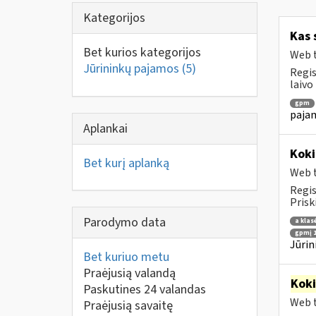
Kategorijos
Kas 
Bet kurios kategorijos
Web t
Jūrininkų pajamos
(5)
Regis
laivo
gpm
pajam
Aplankai
Koki
Bet kurį aplanką
Web t
Regis
Prisk
Parodymo data
a klas
gpmį 1
Jūrin
Bet kuriuo metu
Praėjusią valandą
Kok
Paskutines 24 valandas
Web t
Praėjusią savaitę