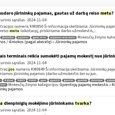
sudaro jūrininkų pajamas, gautas už darbą reiso
metu
?
urinio sąrašas
2024-11-04
tracijos numeris KM0850 Ši informacija skelbiama: Jūrininkų pa
 reiso
metu
laikotarpį, priskiriama: darbo užmokestis,...
Mokesčių žinyno kate
jūrininkai
pajamos
gpmį 14 str
pajamos reiso metu
os / išmokos (pagal abėcėlę) » Jūrininkų pajamos
ais terminais reikia sumokėti pajamų mokestį nuo jūri
urinio sąrašas
2024-11-04
traci
jos
numeris KM0849 Ši informacija skelbiama: Jūrininkų paja
iriamos jūrininkų pajamos (darbo užmokestis bei su juo...
ė
b klasė
fr0572
fr0573
gpm
gpm312
gpm313
gpm308
jūrininkai
pajam
Mokesčių žinyno kategorijos:
Gyventojų pajamų mokestis » Ki
4 str
inkų pajamos
ia
dienpinigių mokėjimo jūrininkams
tvarka
?
urinio sąrašas
2024-11-04