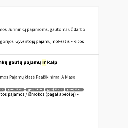
jamos Jūrininkų pajamoms, gautoms už darbo
gorijos:
Gyventojų pajamų mokestis » Kitos
ninkų gautų pajamų
ir
kaip
mos Pajamų klasė Paaiškinimai A klasė
os
gpmį 22 str
gpmį 24 str
gpmį 23 str
gpmį 25 str
tos pajamos / išmokos (pagal abėcėlę) »