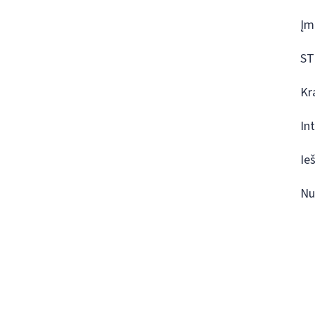
Įm
ST
Kr
In
Ie
Nu