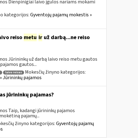
mos Dienpinigiai laivo įgulos nariams mokami
o kategorijos:
Gyventojų pajamų mokestis »
ivo reiso
metu
ir
už darbą...ne reiso
mos Jūrininkų už darbą laivo reiso metu gautos
pajamos gautos...
Mokesčių žinyno kategorijos:
laivo reisas
» Jūrininkų pajamos
as jūrininkų pajamas?
mos Taip, kadangi jūrininkų pajamos
 mokėtiną pajamų...
kesčių žinyno kategorijos:
Gyventojų pajamų
os