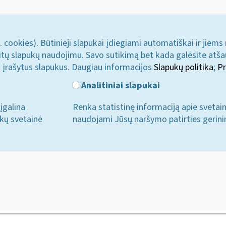
. cookies). Būtinieji slapukai įdiegiami automatiškai ir jiems
u kitų slapukų naudojimu. Savo sutikimą bet kada galėsite atš
i įrašytus slapukus. Daugiau informacijos
Slapukų politika
;
Pr
Analitiniai slapukai
įgalina
Renka statistinę informaciją apie svetai
ukų svetainė
naudojami Jūsų naršymo patirties gerini