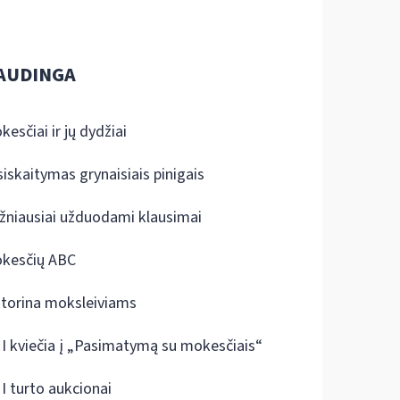
AUDINGA
kesčiai ir jų dydžiai
siskaitymas grynaisiais pinigais
žniausiai užduodami klausimai
kesčių ABC
ktorina moksleiviams
I kviečia į „Pasimatymą su mokesčiais“
I turto aukcionai