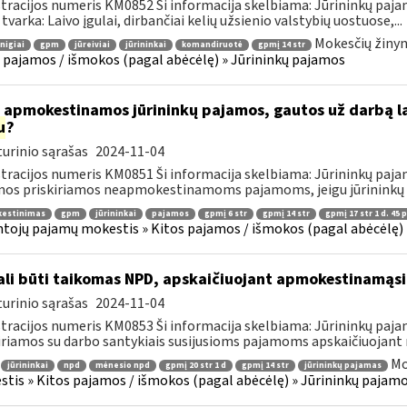
tracijos numeris KM0852 Ši informacija skelbiama: Jūrininkų paja
 tvarka: Laivo įgulai, dirbančiai kelių užsienio valstybių uostuose,...
Mokesčių žinyn
nigiai
gpm
jūreiviai
jūrininkai
komandiruotė
gpmį 14 str
 pajamos / išmokos (pagal abėcėlę) » Jūrininkų pajamos
 apmokestinamos jūrininkų pajamos, gautos už darbą la
u
?
urinio sąrašas
2024-11-04
tracijos numeris KM0851 Ši informacija skelbiama: Jūrininkų paja
os priskiriamos neapmokestinamoms pajamoms, jeigu jūrininkų 
estinimas
gpm
jūrininkai
pajamos
gpmį 6 str
gpmį 14 str
gpmį 17 str 1 d. 45 p
tojų pajamų mokestis » Kitos pajamos / išmokos (pagal abėcėlę) 
li būti taikomas NPD, apskaičiuojant apmokestinamąsi
urinio sąrašas
2024-11-04
tracijos numeris KM0853 Ši informacija skelbiama: Jūrininkų paja
iriamos su darbo santykiais susijusioms pajamoms apskaičiuojant
Mo
jūrininkai
npd
mėnesio npd
gpmį 20 str 1 d
gpmį 14 str
jūrininkų pajamas
tis » Kitos pajamos / išmokos (pagal abėcėlę) » Jūrininkų pajam