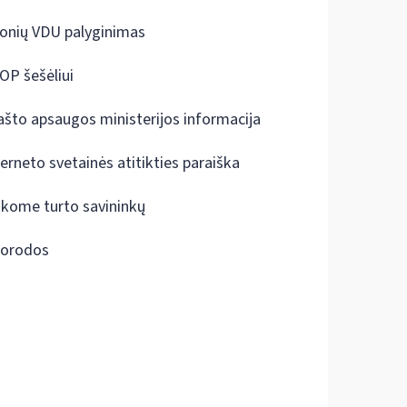
onių VDU palyginimas
OP šešėliui
ašto apsaugos ministerijos informacija
terneto svetainės atitikties paraiška
škome turto savininkų
orodos