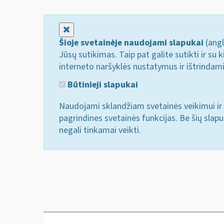
Uždaryti
Šioje svetainėje naudojami slapukai
(angl
Jūsų sutikimas. Taip pat galite sutikti ir s
interneto naršyklės nustatymus ir ištrindam
Būtinieji slapukai
Naudojami sklandžiam svetainės veikimui ir 
pagrindines svetainės funkcijas. Be šių slap
negali tinkamai veikti.