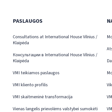
PASLAUGOS
N
Consultations at International House Vilnius /
Mo
Klaipėda
At
Консультации в International House Vilnius /
Klaipėda
Da
VMI teikiamos paslaugos
Mo
VMI kliento profilis
Vi
VMI skaitmeninė transformacija
VM
Vienas langelis prievolėms valstybei sumokėti
VM