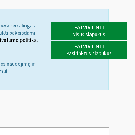
 nėra reikalingas
PATVIRTINTI
aukti pakeisdami
Visus slapukus
ivatumo politika.
PATVIRTINTI
Pasirinktus slapukus
nės naudojimą ir
mui.