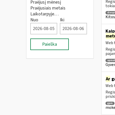
Regis
Praėjusį mėnesį
tokia
Praėjusiais metais
Laikotarpyje…
dienpi
Kitos
Nuo
Iki
Kaip
met
Web t
Paieška
Regis
pajam
apmok
Gyven
Ar
ga
Web t
Regis
prisk
gpm
mokes