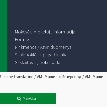
Mokesčių mokėtojų informacija
Formos
Rinkmenos / Atviri duomenys
Skaičiuoklės ir pagalbininkai
Sąskaitos ir įmokų kodai
Machine translation / VMI Машинный перевод / VMI Машин
Paieška