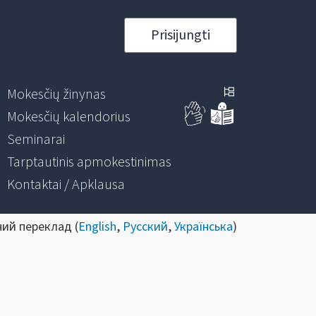
Prisijungti
Mokesčių žinynas
Mokesčių kalendorius
Seminarai
Tarptautinis apmokestinimas
Kontaktai / Apklausa
ний переклад (
English
,
Русский
,
Українська
)