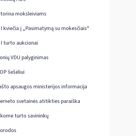
ktorina moksleiviams
I kviečia į „Pasimatymą su mokesčiais“
I turto aukcionai
onių VDU palyginimas
OP šešėliui
ašto apsaugos ministerijos informacija
terneto svetainės atitikties paraiška
škome turto savininkų
orodos