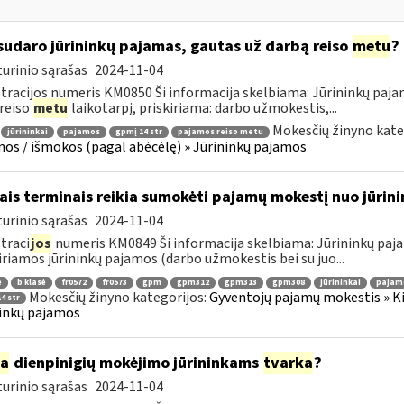
sudaro jūrininkų pajamas, gautas už darbą reiso
metu
?
urinio sąrašas
2024-11-04
tracijos numeris KM0850 Ši informacija skelbiama: Jūrininkų pa
 reiso
metu
laikotarpį, priskiriama: darbo užmokestis,...
Mokesčių žinyno kate
jūrininkai
pajamos
gpmį 14 str
pajamos reiso metu
os / išmokos (pagal abėcėlę) » Jūrininkų pajamos
ais terminais reikia sumokėti pajamų mokestį nuo jūri
urinio sąrašas
2024-11-04
traci
jos
numeris KM0849 Ši informacija skelbiama: Jūrininkų paja
iriamos jūrininkų pajamos (darbo užmokestis bei su juo...
ė
b klasė
fr0572
fr0573
gpm
gpm312
gpm313
gpm308
jūrininkai
pajam
Mokesčių žinyno kategorijos:
Gyventojų pajamų mokestis » Ki
4 str
inkų pajamos
ia
dienpinigių mokėjimo jūrininkams
tvarka
?
urinio sąrašas
2024-11-04