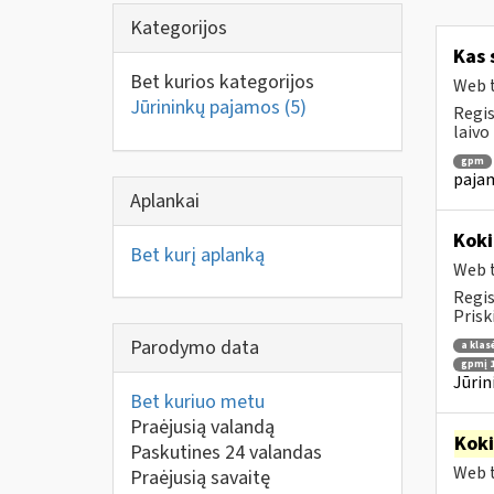
Kategorijos
Kas 
Bet kurios kategorijos
Web t
Jūrininkų pajamos
(5)
Regis
laivo
gpm
pajam
Aplankai
Koki
Bet kurį aplanką
Web t
Regis
Prisk
Parodymo data
a klas
gpmį 1
Jūrin
Bet kuriuo metu
Praėjusią valandą
Kok
Paskutines 24 valandas
Web t
Praėjusią savaitę