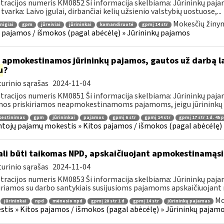
tracijos numeris KM0852 Ši informacija skelbiama: Jūrininkų paja
 tvarka: Laivo įgulai, dirbančiai kelių užsienio valstybių uostuose,...
Mokesčių žinyn
nigiai
gpm
jūreiviai
jūrininkai
komandiruotė
gpmį 14 str
 pajamos / išmokos (pagal abėcėlę) » Jūrininkų pajamos
 apmokestinamos jūrininkų pajamos, gautos už darbą la
u
?
urinio sąrašas
2024-11-04
tracijos numeris KM0851 Ši informacija skelbiama: Jūrininkų paja
os priskiriamos neapmokestinamoms pajamoms, jeigu jūrininkų 
estinimas
gpm
jūrininkai
pajamos
gpmį 6 str
gpmį 14 str
gpmį 17 str 1 d. 45 p
tojų pajamų mokestis » Kitos pajamos / išmokos (pagal abėcėlę) 
li būti taikomas NPD, apskaičiuojant apmokestinamąsi
urinio sąrašas
2024-11-04
tracijos numeris KM0853 Ši informacija skelbiama: Jūrininkų paja
iriamos su darbo santykiais susijusioms pajamoms apskaičiuojant
Mo
jūrininkai
npd
mėnesio npd
gpmį 20 str 1 d
gpmį 14 str
jūrininkų pajamas
tis » Kitos pajamos / išmokos (pagal abėcėlę) » Jūrininkų pajam