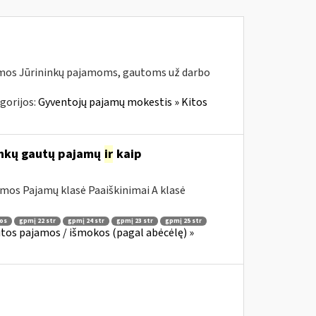
jamos Jūrininkų pajamoms, gautoms už darbo
gorijos:
Gyventojų pajamų mokestis » Kitos
ninkų gautų pajamų
ir
kaip
mos Pajamų klasė Paaiškinimai A klasė
os
gpmį 22 str
gpmį 24 str
gpmį 23 str
gpmį 25 str
tos pajamos / išmokos (pagal abėcėlę) »