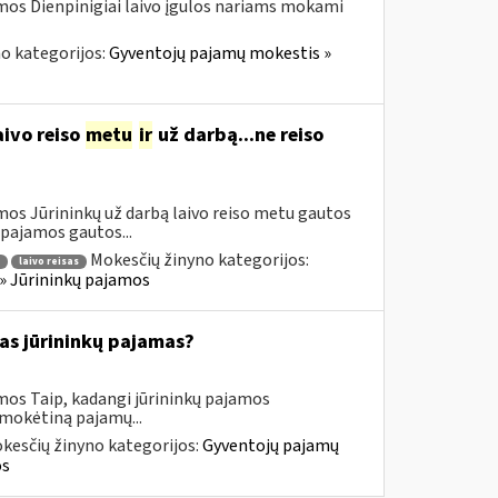
mos Dienpinigiai laivo įgulos nariams mokami
o kategorijos:
Gyventojų pajamų mokestis »
ivo reiso
metu
ir
už darbą...ne reiso
mos Jūrininkų už darbą laivo reiso metu gautos
pajamos gautos...
Mokesčių žinyno kategorijos:
laivo reisas
» Jūrininkų pajamos
as jūrininkų pajamas?
mos Taip, kadangi jūrininkų pajamos
 mokėtiną pajamų...
kesčių žinyno kategorijos:
Gyventojų pajamų
os