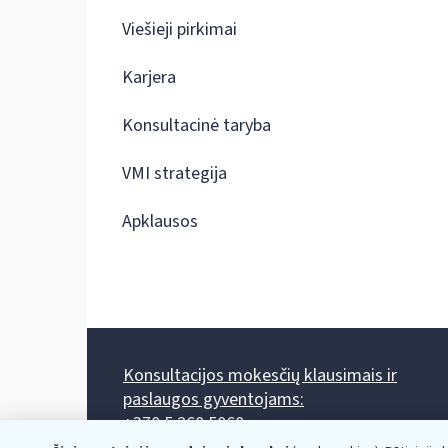
Viešieji pirkimai
Karjera
Konsultacinė taryba
VMI strategija
Apklausos
Konsultacijos mokesčių klausimais ir
paslaugos gyventojams:
+370 5 260 5060
Darbo laikas: I-IV 8.00-17.00, V 8.00-15.45.