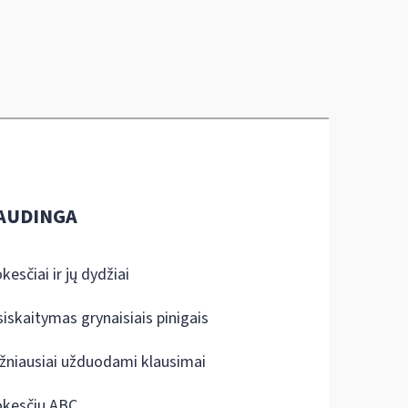
AUDINGA
kesčiai ir jų dydžiai
siskaitymas grynaisiais pinigais
žniausiai užduodami klausimai
kesčių ABC