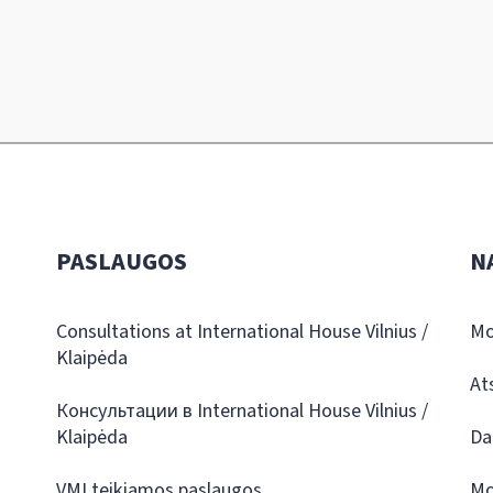
PASLAUGOS
N
Consultations at International House Vilnius /
Mo
Klaipėda
At
Консультации в International House Vilnius /
Klaipėda
Da
VMI teikiamos paslaugos
Mo