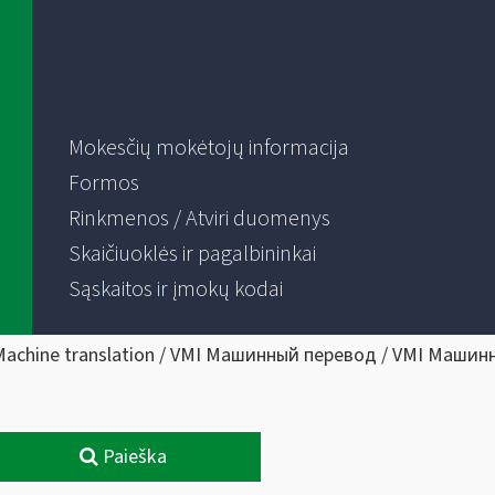
Mokesčių mokėtojų informacija
Formos
Rinkmenos / Atviri duomenys
Skaičiuoklės ir pagalbininkai
Sąskaitos ir įmokų kodai
Machine translation / VMI Машинный перевод / VMI Машин
Paieška