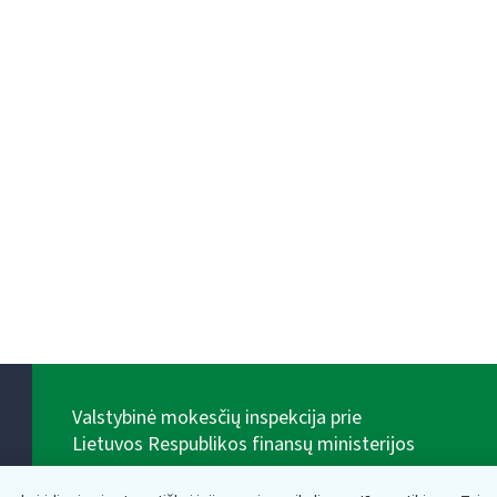
Valstybinė mokesčių inspekcija prie
Lietuvos Respublikos finansų ministerijos
Biudžetinė įstaiga. Juridinio asmens kodas — 188659752,