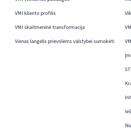
VMI kliento profilis
Vi
VMI skaitmeninė transformacija
VM
Vienas langelis prievolėms valstybei sumokėti
VM
Įm
ST
Kr
In
Ie
Nu