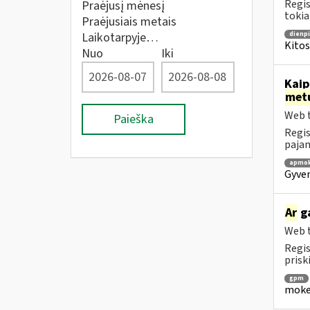
Regis
Praėjusį mėnesį
tokia
Praėjusiais metais
Laikotarpyje…
dienpi
Kitos
Nuo
Iki
Kaip
met
Web t
Paieška
Regis
pajam
apmok
Gyven
Ar
ga
Web t
Regis
prisk
gpm
mokes