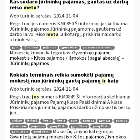
Kas sudaro jūrininkų pajamas, gautas už darbą
reiso
metu
?
Web turinio sąrašas
2024-11-04
Registracijos numeris KM0850 Ši informacija skelbiama:
Jūrininkų pajamos Jūrininkų pajamoms, gautoms už
darbo laivo reiso
metu
laikotarpį, priskiriama: darbo
užmokestis,...
gpm
jūrininkai
pajamos
gpmį 14 str
pajamos reiso metu
Mokesčių žinyno kategorijos:
Gyventojų pajamų
mokestis » Kitos pajamos / išmokos (pagal abėcėlę) »
Jūrininkų pajamos
Kokiais terminais reikia sumokėti pajamų
mokestį nuo jūrininkų gautų pajamų
ir
kaip
Web turinio sąrašas
2024-11-04
Registraci
jos
numeris KM0849 Ši informacija skelbiama:
Jūrininkų pajamos Pajamų klasė Paaiškinimai A klasė
Priskiriamos jūrininkų pajamos (darbo užmokestis bei su
juo...
a klasė
b klasė
fr0572
fr0573
gpm
gpm312
gpm313
gpm308
jūrininkai
pajamos
gpmį 22 str
gpmį 24 str
gpmį 23 str
Mokesčių žinyno kategorijos:
gpmį 25 str
gpmį 14 str
Gyventojų pajamų mokestis » Kitos pajamos / išmokos