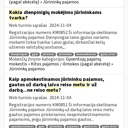
(pagal abėcėlę) » Jūrininkų pajamos
Kokia
dienpinigių mokėjimo jūrininkams
tvarka
?
Web turinio sąrašas
2024-11-04
Registracijos numeris KM0852 Ši informacija skelbiama:
Jūrininkų pajamos Dienpinigiai laivo įgulos nariams
mokami tokia tvarka: Laivo įgulai, dirbančiai kelių
užsienio valstybių uostuose,...
dienpinigiai
gpm
jūreiviai
jūrininkai
komandiruotė
gpmį 14 str
Mokesčių žinyno kategorijos:
Gyventojų pajamų
mokestis » Kitos pajamos / išmokos (pagal abėcėlę) »
Jūrininkų pajamos
Kaip apmokestinamos jūrininkų pajamos,
gautos už darbą laivo reiso
metu
ir
už
darbą...ne reiso
metu
?
Web turinio sąrašas
2024-11-04
Registracijos numeris KM0851 Ši informacija skelbiama:
Jūrininkų pajamos Jūrininkų už darbą laivo reiso metu
gautos pajamos priskiriamos neapmokestinamoms
pajamoms, jeigu jūrininkų pajamos gautos...
apmokestinimas
gpm
jūrininkai
pajamos
gpmį 6 str
gpmį 14 str