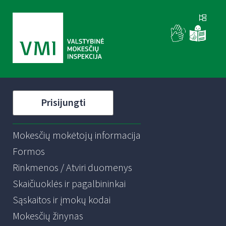
Prisijungti
Mokesčių mokėtojų informacija
Formos
Rinkmenos / Atviri duomenys
Skaičiuoklės ir pagalbininkai
Sąskaitos ir įmokų kodai
Mokesčių žinynas