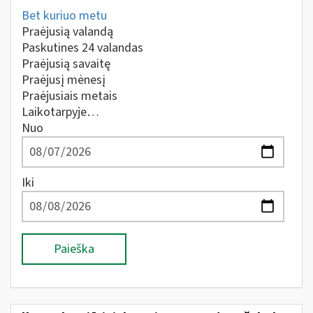
Bet kuriuo metu
Praėjusią valandą
Paskutines 24 valandas
Praėjusią savaitę
Praėjusį mėnesį
Praėjusiais metais
Laikotarpyje…
Nuo
Iki
Paieška