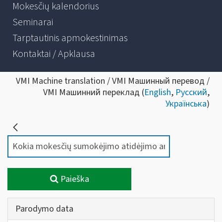
Mokesčių kalendorius
Seminarai
Tarptautinis apmokestinimas
Kontaktai / Apklausa
VMI Machine translation / VMI Машинный перевод /
VMI Машинний переклад (
English
,
Русский
,
Українська
)
Paieška
Parodymo data