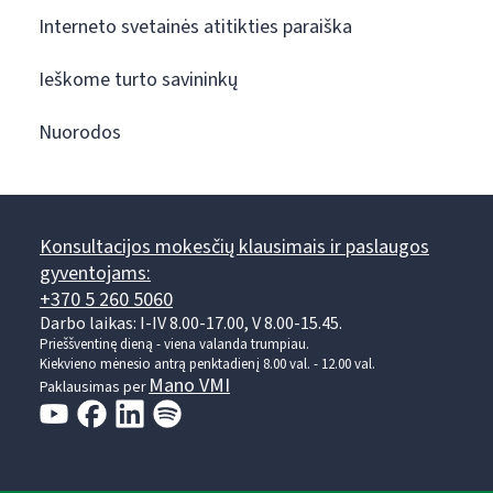
Interneto svetainės atitikties paraiška
Ieškome turto savininkų
Nuorodos
Konsultacijos mokesčių klausimais ir paslaugos
gyventojams:
+370 5 260 5060
Darbo laikas: I-IV 8.00-17.00, V 8.00-15.45.
Prieššventinę dieną - viena valanda trumpiau.
Kiekvieno mėnesio antrą penktadienį 8.00 val. - 12.00 val.
Mano VMI
Paklausimas per