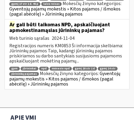
Mokesčių žinyno kategorijos:
gpmį 17 str 1 d. 45 p
laivo reisas
Gyventojų pajamų mokestis » Kitos pajamos / išmokos
(pagal abėcėlę) » Jūrininkų pajamos
Ar
gali būti taikomas NPD, apskaičiuojant
apmokestinamąsias jūrininkų pajamas?
Web turinio sąrašas
2024-11-04
Registracijos numeris KM0853 Ši informacija skelbiama:
Jūrininkų pajamos Taip, kadangi jūrininkų pajamos
priskiriamos su darbo santykiais susijusioms pajamoms
apskaičiuojant mokėtiną pajamų...
gpm
jūrininkai
npd
mėnesio npd
gpmį 20 str 1 d
gpmį 14 str
Mokesčių žinyno kategorijos:
Gyventojų
jūrininkų pajamas
pajamų mokestis » Kitos pajamos / išmokos (pagal
abėcėlę) » Jūrininkų pajamos
APIE VMI