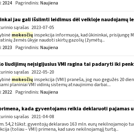
:
2024
Pagrindinis:
Naujiena
inkai jau gali išsiimti leidimus dėl veikloje naudojamų l
urinio sąrašas
2023-07-05
ybinė
mokesčių
inspekcija informuoja, kad ūkininkai, prisijungę Ma
atinių žemės ūkyje naudoti skirtų gazolių (žymėtų...
:
2023
Pagrindinis:
Naujiena
lo liudijimų neįsigijusius VMI ragina tai padaryti iki pen
urinio sąrašas
2022-05-20
ybinė
mokesčių
inspekcija (VMI) praneša, jog nuo gegužės 20 dienos
kami planiniai VMI vidinių sistemų atnaujinimo darbai....
:
2022
Pagrindinis:
Naujiena
primena, kada gyventojams reikia deklaruoti pajamas 
urinio sąrašas
2021-04-08
m. 54,2 tūkst. gyventojų deklaravo 163 mln. eurų nekilnojamojo 
kcija (toliau – VMI) primena, kad savo nekilnojamąjį turtą...