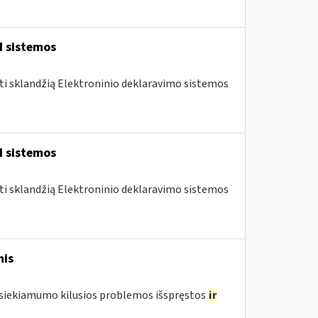
I sistemos
nti sklandžią Elektroninio deklaravimo sistemos
I sistemos
nti sklandžią Elektroninio deklaravimo sistemos
mis
pasiekiamumo kilusios problemos išspręstos
ir