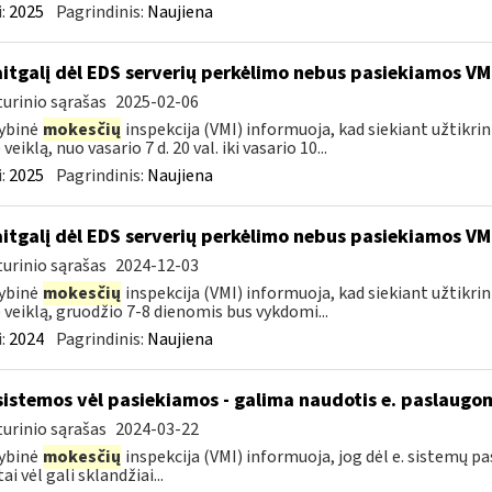
:
2025
Pagrindinis:
Naujiena
itgalį dėl EDS serverių perkėlimo nebus pasiekiamos VM
urinio sąrašas
2025-02-06
ybinė
mokesčių
inspekcija (VMI) informuoja, kad siekiant užtikri
veiklą, nuo vasario 7 d. 20 val. iki vasario 10...
:
2025
Pagrindinis:
Naujiena
itgalį dėl EDS serverių perkėlimo nebus pasiekiamos VM
urinio sąrašas
2024-12-03
ybinė
mokesčių
inspekcija (VMI) informuoja, kad siekiant užtikri
 veiklą, gruodžio 7-8 dienomis bus vykdomi...
:
2024
Pagrindinis:
Naujiena
sistemos vėl pasiekiamos - galima naudotis e. paslaugo
urinio sąrašas
2024-03-22
ybinė
mokesčių
inspekcija (VMI) informuoja, jog dėl e. sistemų 
ai vėl gali sklandžiai...