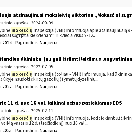
tuoja atsinaujinusi moksleivių viktorina „Mokesčiai sug
urinio sąrašas
2024-09-09
ybinė
mokesčių
inspekcija (VMI) informuoja apie atsinaujinusią 9-
sčiai sugrįžta kiekvienam“ ir kviečia visus 9-12...
:
2024
Pagrindinis:
Naujiena
šiandien ūkininkai jau gali išsiimti leidimus lengvatini
urinio sąrašas
2022-07-05
ybinė
mokesčių
inspekcija (toliau – VMI) informuoja, kad ūkininkai 
 ūkyje naudoti skirtų gazolių (žymėtų dyzelinių...
:
2022
Pagrindinis:
Naujiena
rio 11 d. nuo 16 val. laikinai nebus pasiekiamas EDS
urinio sąrašas
2025-02-11
ybinė
mokesčių
inspekcija (VMI) informuoja, kad siekiant užtikri
veiklą vasario 12 d. (trečiadienį) nuo 16 val....
:
2025
Pagrindinis:
Naujiena