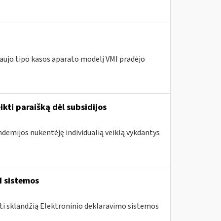
naujo tipo kasos aparato modelį VMI pradėjo
ikti paraišką dėl subsidijos
ndemijos nukentėję individualią veiklą vykdantys
I sistemos
nti sklandžią Elektroninio deklaravimo sistemos