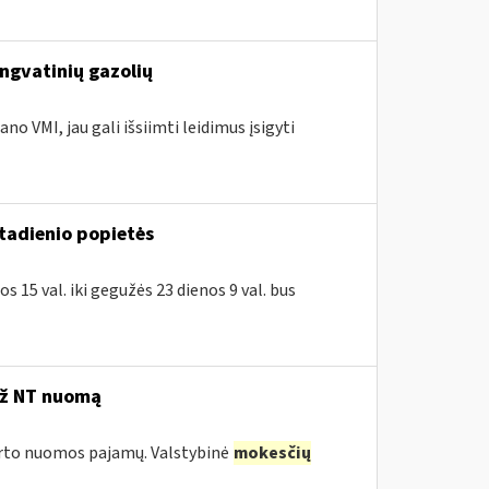
engvatinių gazolių
no VMI, jau gali išsiimti leidimus įsigyti
ktadienio popietės
 15 val. iki gegužės 23 dienos 9 val. bus
už NT nuomą
turto nuomos pajamų. Valstybinė
mokesčių