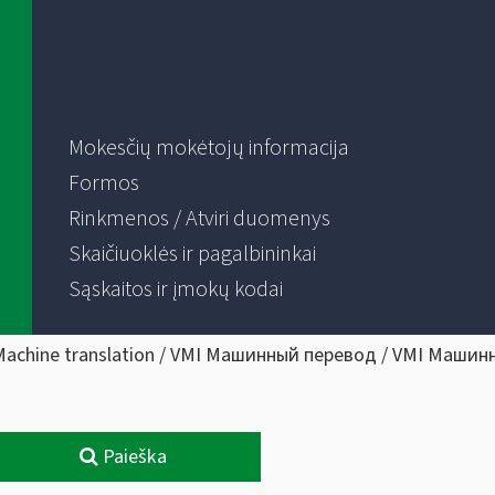
Mokesčių mokėtojų informacija
Formos
Rinkmenos / Atviri duomenys
Skaičiuoklės ir pagalbininkai
Sąskaitos ir įmokų kodai
Machine translation / VMI Машинный перевод / VMI Машин
Paieška