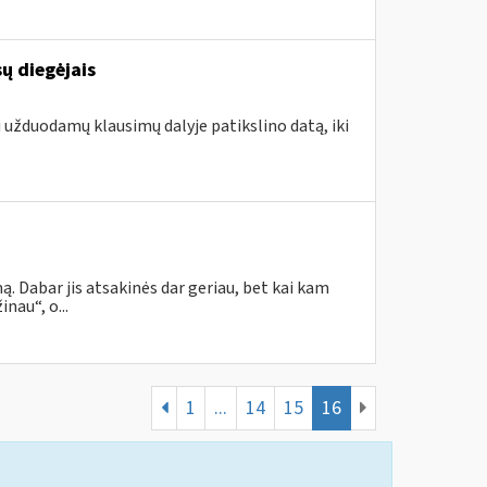
ų diegėjais
i užduodamų klausimų dalyje patikslino datą, iki
. Dabar jis atsakinės dar geriau, bet kai kam
nau“, o...
1
...
14
15
16