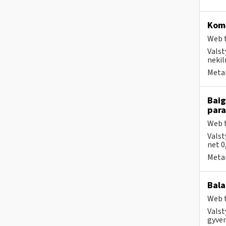
Kome
Web t
Valst
nekil
Metai
Baig
par
Web t
Valst
net 0
Metai
Bala
Web t
Valst
gyven