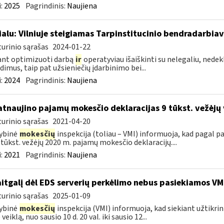
:
2025
Pagrindinis:
Naujiena
ialu: Vilniuje steigiamas Tarpinstitucinio bendradarbia
urinio sąrašas
2024-01-22
ant optimizuoti darbą
ir
operatyviau išaiškinti su nelegaliu, nedekl
dimus, taip pat užsieniečių įdarbinimo bei...
:
2024
Pagrindinis:
Naujiena
atnaujino pajamų mokesčio deklaracijas 9 tūkst. vežėjų
urinio sąrašas
2021-04-20
ybinė
mokesčių
inspekcija (toliau – VMI) informuoja, kad pagal
9 tūkst. vežėjų 2020 m. pajamų mokesčio deklaracijų....
:
2021
Pagrindinis:
Naujiena
itgalį dėl EDS serverių perkėlimo nebus pasiekiamos VM
urinio sąrašas
2025-01-09
ybinė
mokesčių
inspekcija (VMI) informuoja, kad siekiant užtikri
veiklą, nuo sausio 10 d. 20 val. iki sausio 12...