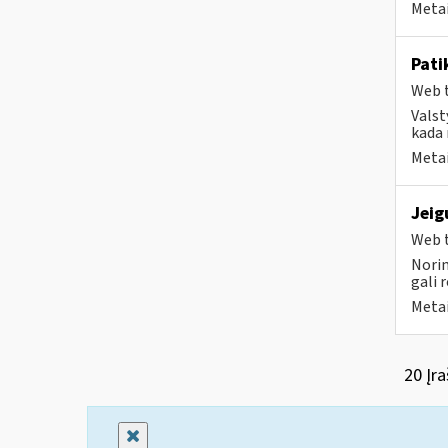
Metai
Pati
Web t
Valst
kada 
Metai
Jeig
Web t
Norim
gali 
Metai
20 Įra
Uždaryti