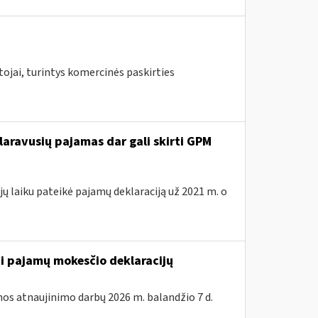
ojai, turintys komercinės paskirties
laravusių pajamas dar gali skirti GPM
ų laiku pateikė pajamų deklaraciją už 2021 m. o
ti pajamų mokesčio deklaracijų
os atnaujinimo darbų 2026 m. balandžio 7 d.