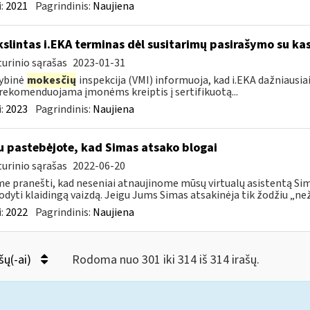
:
2021
Pagrindinis:
Naujiena
kslintas i.EKA terminas dėl susitarimų pasirašymo su kas
urinio sąrašas
2023-01-31
ybinė
mokesčių
inspekcija (VMI) informuoja, kad i.EKA dažniausia
rekomenduojama įmonėms kreiptis į sertifikuotą...
:
2023
Pagrindinis:
Naujiena
u pastebėjote, kad Simas atsako blogai
urinio sąrašas
2022-06-20
e pranešti, kad neseniai atnaujinome mūsų virtualų asistentą Simą
rodyti klaidingą vaizdą. Jeigu Jums Simas atsakinėja tik žodžiu „neži
:
2022
Pagrindinis:
Naujiena
šų(-ai)
Rodoma nuo 301 iki 314 iš 314 irašų.