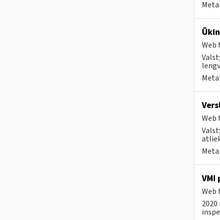
Metai
Ūkin
Web t
Valst
lengv
Metai
Vers
Web t
Valst
atlie
Metai
VMI 
Web t
2020 
inspe