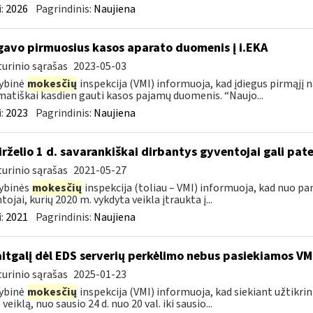
:
2026
Pagrindinis:
Naujiena
gavo pirmuosius kasos aparato duomenis į i.EKA
urinio sąrašas
2023-05-03
ybinė
mokesčių
inspekcija (VMI) informuoja, kad įdiegus pirmąjį 
atiškai kasdien gauti kasos pajamų duomenis. “Naujo...
:
2023
Pagrindinis:
Naujiena
birželio 1 d. savarankiškai dirbantys gyventojai gali pate
urinio sąrašas
2021-05-27
ybinės
mokesčių
inspekcija (toliau – VMI) informuoja, kad nuo pa
tojai, kurių 2020 m. vykdyta veikla įtraukta į...
:
2021
Pagrindinis:
Naujiena
itgalį dėl EDS serverių perkėlimo nebus pasiekiamos VM
urinio sąrašas
2025-01-23
ybinė
mokesčių
inspekcija (VMI) informuoja, kad siekiant užtikri
veiklą, nuo sausio 24 d. nuo 20 val. iki sausio...