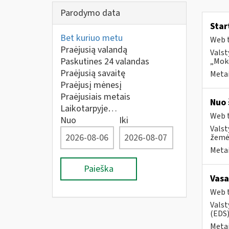
Parodymo data
Star
Bet kuriuo metu
Web t
Praėjusią valandą
Valst
Paskutines 24 valandas
„Moke
Praėjusią savaitę
Metai
Praėjusį mėnesį
Praėjusiais metais
Nuo 
Laikotarpyje…
Web t
Nuo
Iki
Valst
žemės
Metai
Paieška
Vasa
Web t
Valst
(EDS) 
Metai