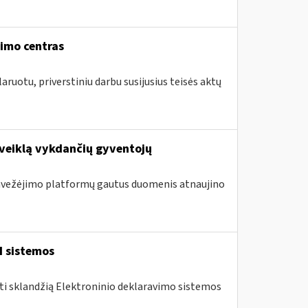
vimo centras
aruotu, priverstiniu darbu susijusius teisės aktų
 veiklą vykdančių gyventojų
 pavežėjimo platformų gautus duomenis atnaujino
I sistemos
nti sklandžią Elektroninio deklaravimo sistemos