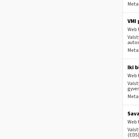
Metai
VMI 
Web t
Valst
autom
Metai
Iki 
Web t
Valst
gyven
Metai
Sava
Web t
Valst
(EDS) 