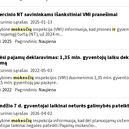
rcinio NT savininkams išankstiniai VMI pranešimai
urinio sąrašas
2025-01-13
ybinė
mokesčių
inspekcija (VMI) informuoja, kad įmonės
ir
gyvent
nojamąjį turtą (NT), už 2024 m....
:
2025
Pagrindinis:
Naujiena
ėsi pajamų deklaravimas: 1,35 mln. gyventojų laiku dek
amą
urinio sąrašas
2022-05-03
ybinės
mokesčių
inspekcijos (VMI) duomenimis 1,35 mln. gyventoj
,5 mln. gyventojų jau paskyrė...
:
2022
Pagrindinis:
Naujiena
ndžio 7 d. gyventojai laikinai neturės galimybės pateik
urinio sąrašas
2026-04-02
ybinė
mokesčių
inspekcija informuoja, kad dėl planuojamų sistem
tojai laikinai negalės pateikti Pajamų mokesčio...