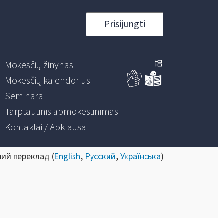
Prisijungti
Mokesčių žinynas
Mokesčių kalendorius
Seminarai
Tarptautinis apmokestinimas
Kontaktai / Apklausa
ний переклад (
English
,
Русский
,
Українська
)