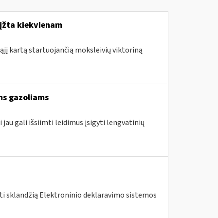
rįžta kiekvienam
ąjį kartą startuojančią moksleivių viktoriną
ams gazoliams
jau gali išsiimti leidimus įsigyti lengvatinių
nti sklandžią Elektroninio deklaravimo sistemos