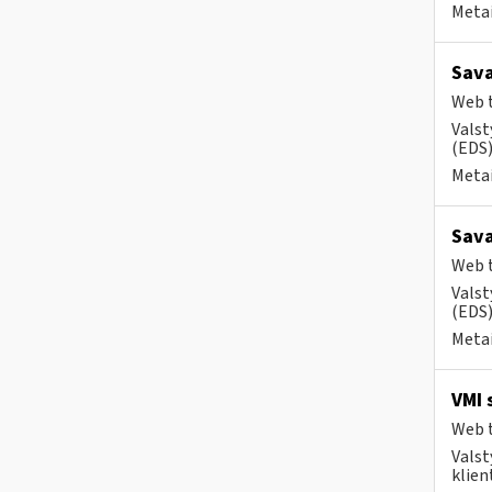
Metai
Sava
Web t
Valst
(EDS) 
Metai
Sava
Web t
Valst
(EDS)
Metai
VMI 
Web t
Valst
klient