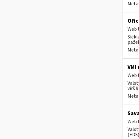
Metai
Ofic
Web t
Sieki
pažei
Metai
VMI 
Web t
Valst
virš 
Metai
Sava
Web t
Valst
(EDS) 