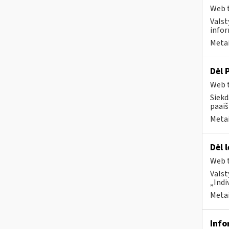
Web t
Valst
infor
Metai
Dėl 
Web t
Siekd
paai
Metai
Dėl 
Web t
Valst
„Indi
Metai
Info