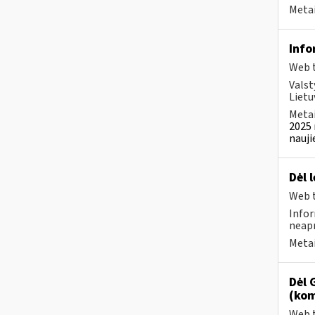
Metai
Info
Web t
Valst
Lietu
Metai
2025 
nauji
Dėl 
Web t
Infor
neapm
Metai
Dėl 
(kom
Web t