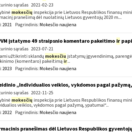
urinio sąrašas
2021-02-23
ybinė
mokesčių
inspekcija prie Lietuvos Respublikos finansų mini
macinį pranešimą dėl nuolatinių Lietuvos gyventojų 2020 m....
:
2021
Pagrindinis:
Mokesčio naujiena
PVM įstatymo 49 straipsnio komentaro pakeitimo
ir
pap
urinio sąrašas
2023-07-21
ami užtikrinti sklandų
mokesčių
įstatymų įgyvendinimą, parengė
škinimo (komentaro) pakeitimą
ir
...
:
2023
Pagrindinis:
Mokesčio naujiena
leidinio „Individualios veiklos, vykdomos pagal pažym
urinio sąrašas
2022-11-25
ybinė
mokesčių
inspekcija prie Lietuvos Respublikos finansų minis
vidualios veiklos, vykdomos pagal pažymą, ypatumai“...
:
2022
Pagrindinis:
Mokesčio naujiena
rmacinis pranešimas dėl Lietuvos Respublikos gyvento