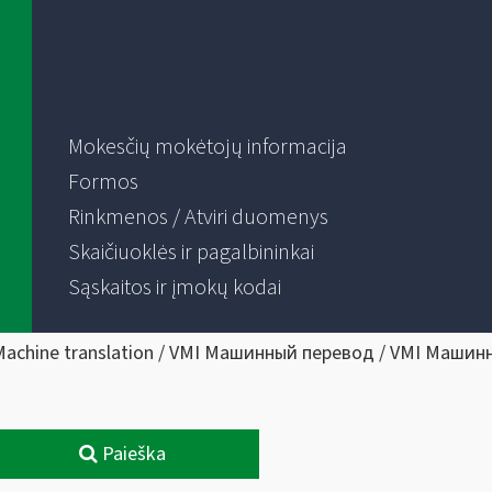
Mokesčių mokėtojų informacija
Formos
Rinkmenos / Atviri duomenys
Skaičiuoklės ir pagalbininkai
Sąskaitos ir įmokų kodai
Machine translation / VMI Машинный перевод / VMI Машин
Paieška