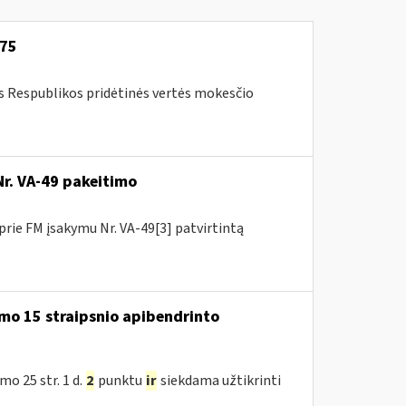
-75
os Respublikos pridėtinės vertės mokesčio
Nr. VA-49 pakeitimo
prie FM įsakymu Nr. VA-49[3] patvirtintą
mo 15 straipsnio apibendrinto
o 25 str. 1 d.
2
punktu
ir
siekdama užtikrinti