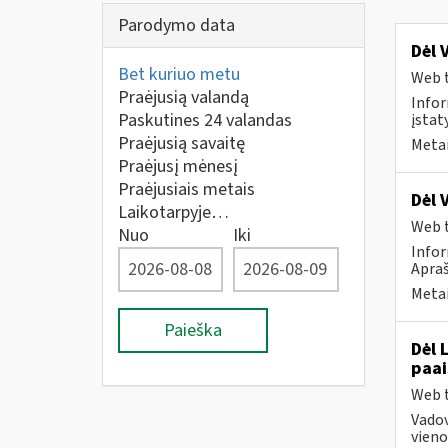
Parodymo data
Dėl 
Bet kuriuo metu
Web t
Praėjusią valandą
Infor
Paskutines 24 valandas
įstat
Praėjusią savaitę
Metai
Praėjusį mėnesį
Praėjusiais metais
Dėl 
Laikotarpyje…
Web t
Nuo
Iki
Infor
Apraš
Metai
Paieška
Dėl 
paai
Web t
Vado
vienod