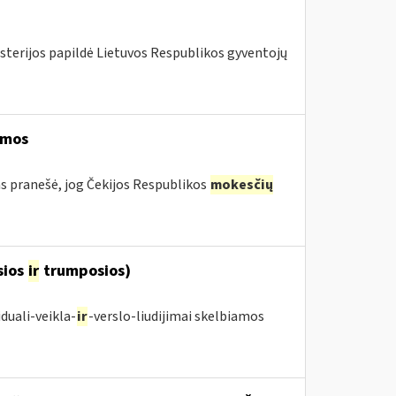
isterijos papildė Lietuvos Respublikos gyventojų
ymos
s pranešė, jog Čekijos Respublikos
mokesčių
sios
ir
trumposios)
duali-veikla-
ir
-verslo-liudijimai skelbiamos