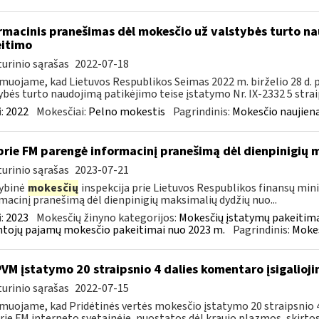
rmacinis pranešimas dėl mokesčio už valstybės turto na
itimo
urinio sąrašas
2022-07-18
muojame, kad Lietuvos Respublikos Seimas 2022 m. birželio 28 d.
ybės turto naudojimą patikėjimo teise įstatymo Nr. IX-2332 5 strai
:
2022
Mokesčiai:
Pelno mokestis
Pagrindinis:
Mokesčio naujien
prie FM parengė informacinį pranešimą dėl dienpinigių
urinio sąrašas
2023-07-21
ybinė
mokesčių
inspekcija prie Lietuvos Respublikos finansų minis
macinį pranešimą dėl dienpinigių maksimalių dydžių nuo...
:
2023
Mokesčių žinyno kategorijos:
Mokesčių įstatymų pakeitima
tojų pajamų mokesčio pakeitimai nuo 2023 m.
Pagrindinis:
Mokes
PVM įstatymo 20 straipsnio 4 dalies komentaro įsigalioj
urinio sąrašas
2022-07-15
muojame, kad Pridėtinės vertės mokesčio įstatymo 20 straipsnio 4 
rie FM interneto svetainėje, nuostatos dėl kraujo plazmos, skirtos.