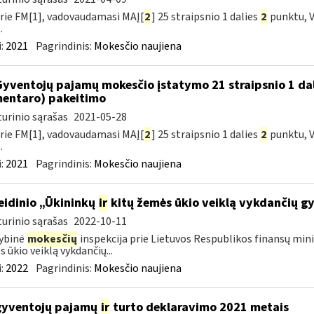
rie FM[1], vadovaudamasi MAĮ[
2
] 25 straipsnio 1 dalies
2
punktu, V
.
:
2021
Pagrindinis:
Mokesčio naujiena
Gyventojų pajamų mokesčio įstatymo 21 straipsnio 1 da
entaro) pakeitimo
urinio sąrašas
2021-05-28
rie FM[1], vadovaudamasi MAĮ[
2
] 25 straipsnio 1 dalies
2
punktu, V
.
:
2021
Pagrindinis:
Mokesčio naujiena
leidinio „Ūkininkų
ir
kitų žemės ūkio veiklą vykdančių g
urinio sąrašas
2022-10-11
ybinė
mokesčių
inspekcija prie Lietuvos Respublikos finansų mini
 ūkio veiklą vykdančių...
:
2022
Pagrindinis:
Mokesčio naujiena
gyventojų pajamų
ir
turto deklaravimo 2021 metais