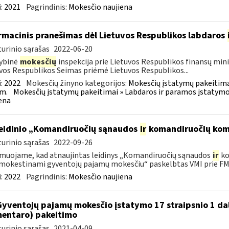
:
2021
Pagrindinis:
Mokesčio naujiena
rmacinis pranešimas dėl Lietuvos Respublikos labdaros
urinio sąrašas
2022-06-20
ybinė
mokesčių
inspekcija prie Lietuvos Respublikos finansų minis
vos Respublikos Seimas priėmė Lietuvos Respublikos...
:
2022
Mokesčių žinyno kategorijos:
Mokesčių įstatymų pakeitima
m.
Mokesčių įstatymų pakeitimai » Labdaros ir paramos įstatymo
ena
leidinio „Komandiruočių sąnaudos
ir
komandiruočių kom
urinio sąrašas
2022-09-26
muojame, kad atnaujintas leidinys „Komandiruočių sąnaudos
ir
ko
okestinami gyventojų pajamų mokesčiu“ paskelbtas VMI prie FM.
:
2022
Pagrindinis:
Mokesčio naujiena
Gyventojų pajamų mokesčio įstatymo 17 straipsnio 1 da
entaro) pakeitimo
urinio sąrašas
2021-04-09