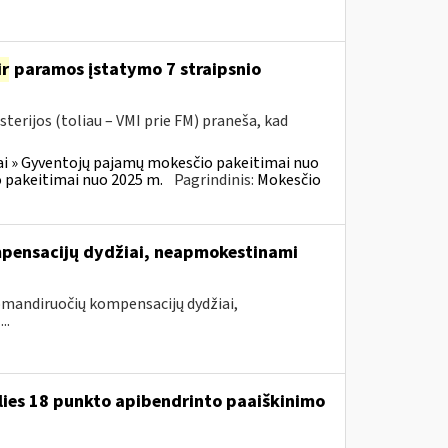
ir
paramos įstatymo 7 straipsnio
terijos (toliau – VMI prie FM) praneša, kad
i » Gyventojų pajamų mokesčio pakeitimai nuo
 pakeitimai nuo 2025 m.
Pagrindinis:
Mokesčio
pensacijų dydžiai, neapmokestinami
mandiruočių kompensacijų dydžiai,
..
lies 18 punkto apibendrinto paaiškinimo