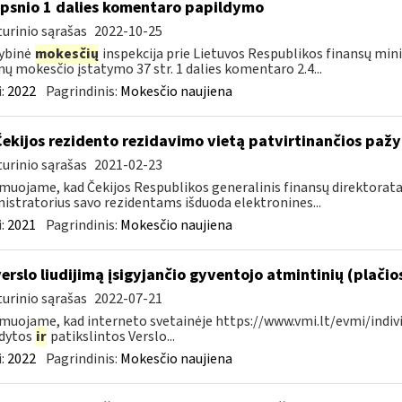
ipsnio 1 dalies komentaro papildymo
urinio sąrašas
2022-10-25
ybinė
mokesčių
inspekcija prie Lietuvos Respublikos finansų min
ų mokesčio įstatymo 37 str. 1 dalies komentaro 2.4...
:
2022
Pagrindinis:
Mokesčio naujiena
Čekijos rezidento rezidavimo vietą patvirtinančios paž
urinio sąrašas
2021-02-23
muojame, kad Čekijos Respublikos generalinis finansų direktorata
istratorius savo rezidentams išduoda elektronines...
:
2021
Pagrindinis:
Mokesčio naujiena
verslo liudijimą įsigyjančio gyventojo atmintinių (plačio
urinio sąrašas
2022-07-21
muojame, kad interneto svetainėje https://www.vmi.lt/evmi/indivi
ldytos
ir
patikslintos Verslo...
:
2022
Pagrindinis:
Mokesčio naujiena