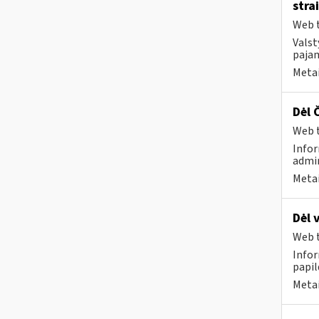
stra
Web t
Valst
pajam
Metai
Dėl 
Web t
Infor
admin
Metai
Dėl 
Web t
Infor
papi
Metai