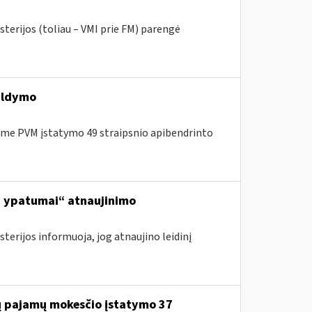
sterijos (toliau – VMI prie FM) parengė
ildymo
me PVM įstatymo 49 straipsnio apibendrinto
ą, ypatumai“ atnaujinimo
terijos informuoja, jog atnaujino leidinį
jų pajamų mokesčio įstatymo 37