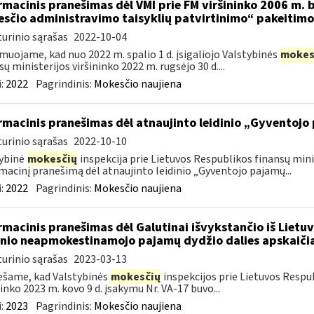
rmacinis pranešimas dėl VMI prie FM viršininko 2006 m. b
sčio administravimo taisyklių patvirtinimo“ pakeitimo
urinio sąrašas
2022-10-04
muojame, kad nuo 2022 m. spalio 1 d. įsigaliojo Valstybinės
mokes
sų ministerijos viršininko 2022 m. rugsėjo 30 d....
:
2022
Pagrindinis:
Mokesčio naujiena
rmacinis pranešimas dėl atnaujinto leidinio „Gyventojo
urinio sąrašas
2022-10-10
ybinė
mokesčių
inspekcija prie Lietuvos Respublikos finansų mini
macinį pranešimą dėl atnaujinto leidinio „Gyventojo pajamų...
:
2022
Pagrindinis:
Mokesčio naujiena
rmacinis pranešimas dėl Galutinai išvykstančio iš Lie
nio neapmokestinamojo pajamų dydžio dalies apskaiči
urinio sąrašas
2023-03-13
šame, kad Valstybinės
mokesčių
inspekcijos prie Lietuvos Respub
ninko 2023 m. kovo 9 d. įsakymu Nr. VA-17 buvo...
:
2023
Pagrindinis:
Mokesčio naujiena