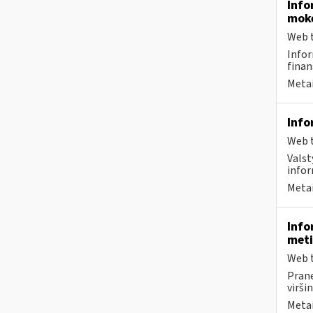
Info
moke
Web t
Infor
finan
Metai
Info
Web t
Valst
infor
Metai
Info
meti
Web t
Prane
virši
Metai