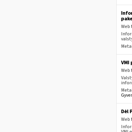
Info
pake
Web t
Infor
valst
Metai
VMI 
Web t
Valst
infor
Metai
Gyven
Dėl 
Web t
Infor
VMI p