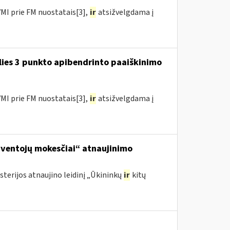
MI prie FM nuostatais[3],
ir
atsižvelgdama į
lies 3 punkto apibendrinto paaiškinimo
MI prie FM nuostatais[3],
ir
atsižvelgdama į
yventojų mokesčiai“ atnaujinimo
sterijos atnaujino leidinį „Ūkininkų
ir
kitų