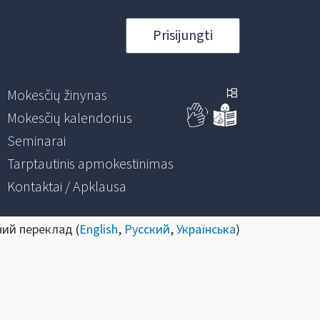
Prisijungti
Mokesčių žinynas
Mokesčių kalendorius
Seminarai
Tarptautinis apmokestinimas
Kontaktai / Apklausa
ний переклад (
English
,
Русский
,
Українська
)