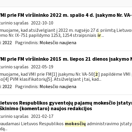
VMI prie FM viršininko 2022 m. spalio 4 d. įsakymo Nr. VA
urinio sąrašas
2022-10-10
muojame, kad atsižvelgiant į 2022 m. rugsėjo 27 d. priimtą Lietuv
ymo Nr. IX-751 papildymo 1253, 1254 straipsniais
ir
...
:
2022
Pagrindinis:
Mokesčio naujiena
VMI prie FM viršininko 2015 m. liepos 21 dienos įsakymo 
urinio sąrašas
2022-05-19
muojame, kad VMI prie FM[1] įsakymu Nr. VA-50[
2
] papildėme VMI 
o[4] PVM klasifikatorių[5]. Atsižvelgiant į tai, kad...
:
2022
Pagrindinis:
Mokesčio naujiena
Lietuvos Respublikos gyventojų pajamų mokesčio įstaty
škinimo (komentaro) naujos redakcijos
urinio sąrašas
2021-02-17
vaudamasi Lietuvos Respublikos
mokesčių
administravimo įstatym
ą...