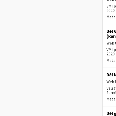
VMI p
2020..
Metai
Dėl 
(kom
Web t
VMI p
2020..
Metai
Dėl 
Web t
Valst
žemės
Metai
Dėl 