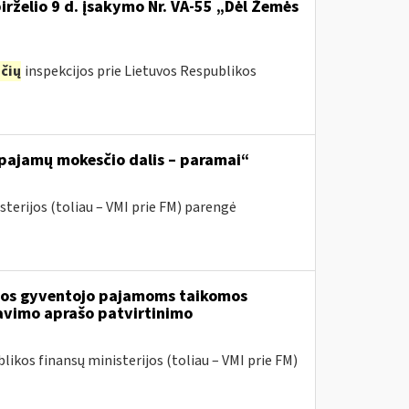
irželio 9 d. įsakymo Nr. VA-55 „Dėl Žemės
čių
inspekcijos prie Lietuvos Respublikos
 pajamų mokesčio dalis – paramai“
sterijos (toliau – VMI prie FM) parengė
tuvos gyventojo pajamoms taikomos
avimo aprašo patvirtinimo
likos finansų ministerijos (toliau – VMI prie FM)