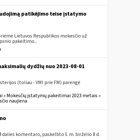
udojimą patikėjimo teise įstatymo
 priėmė Lietuvos Respublikos mokesčio už
psnio pakeitimo...
a
 maksimalių dydžių nuo 2023-08-01
terijos (toliau - VMI prie FM) parengė
i » Mokesčių įstatymų pakeitimai 2023 metais »
čio naujiena
imo
dalies komentaro, paskelbto š. m. birželio 8 d.
..