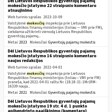
Dėl Lietuvos Respublikos gyventojų pajamų
mokesčio įstatymo 22 straipsnio komentaro
atnaujinimo
Web turinio sąrašas
2023-10-09
Valstybinė
mokesčių
inspekcija prie Lietuvos
Respublikos finansų ministerijos (toliau — VMI prie FM),
siekdama užtikrinti vienodą Lietuvos Respublikos
gyventojų pajamų...
Metai:
2023
Mokesčiai:
Gyventojų pajamų mokestis
Dėl Lietuvos Respublikos gyventojų pajamų
mokesčio įstatymo 16 straipsnio komentaro
naujos redakcijos
Web turinio sąrašas
2021-04-01
Valstybinė
mokesčių
inspekcija prie Lietuvos
Respublikos finansų ministerijos (toliau – VMI prie FM)
praneša, kad 2021-04-01 raštu Nr. (18.18-31-1Mr)RM-
16339 nauja...
Metai:
2021
Mokesčiai:
Gyventojų pajamų mokestis
Dėl Lietuvos Respublikos gyventojų pajamų
mokesčio įstatymo 19 str. 4 d. 1 punkto
apibendrinto paaiškinimo (komentaro)