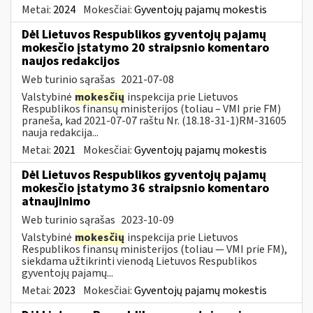
Metai:
2024
Mokesčiai:
Gyventojų pajamų mokestis
Dėl Lietuvos Respublikos gyventojų pajamų
mokesčio įstatymo 20 straipsnio komentaro
naujos redakcijos
Web turinio sąrašas
2021-07-08
Valstybinė
mokesčių
inspekcija prie Lietuvos
Respublikos finansų ministerijos (toliau – VMI prie FM)
praneša, kad 2021-07-07 raštu Nr. (18.18-31-1)RM-31605
nauja redakcija...
Metai:
2021
Mokesčiai:
Gyventojų pajamų mokestis
Dėl Lietuvos Respublikos gyventojų pajamų
mokesčio įstatymo 36 straipsnio komentaro
atnaujinimo
Web turinio sąrašas
2023-10-09
Valstybinė
mokesčių
inspekcija prie Lietuvos
Respublikos finansų ministerijos (toliau — VMI prie FM),
siekdama užtikrinti vienodą Lietuvos Respublikos
gyventojų pajamų...
Metai:
2023
Mokesčiai:
Gyventojų pajamų mokestis