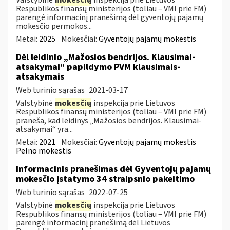
Respublikos finansų ministerijos (toliau – VMI prie FM)
parengė informacinį pranešimą dėl gyventojų pajamų
mokesčio permokos...
Metai:
2025
Mokesčiai:
Gyventojų pajamų mokestis
Dėl leidinio „Mažosios bendrijos. Klausimai-
atsakymai“ papildymo PVM klausimais-
atsakymais
Web turinio sąrašas
2021-03-17
Valstybinė
mokesčių
inspekcija prie Lietuvos
Respublikos finansų ministerijos (toliau – VMI prie FM)
praneša, kad leidinys „Mažosios bendrijos. Klausimai-
atsakymai“ yra...
Metai:
2021
Mokesčiai:
Gyventojų pajamų mokestis
Pelno mokestis
Informacinis pranešimas dėl Gyventojų pajamų
mokesčio įstatymo 34 straipsnio pakeitimo
Web turinio sąrašas
2022-07-25
Valstybinė
mokesčių
inspekcija prie Lietuvos
Respublikos finansų ministerijos (toliau – VMI prie FM)
parengė informacinį pranešimą dėl Lietuvos