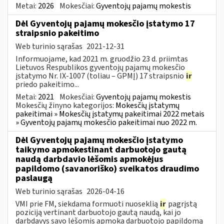
Metai:
2026
Mokesčiai:
Gyventojų pajamų mokestis
Dėl Gyventojų pajamų mokesčio įstatymo 17
straipsnio pakeitimo
Web turinio sąrašas
2021-12-31
Informuojame, kad 2021 m. gruodžio 23 d. priimtas
Lietuvos Respublikos gyventojų pajamų mokesčio
įstatymo Nr. IX-1007 (toliau – GPMĮ) 17 straipsnio
ir
priedo pakeitimo...
Metai:
2021
Mokesčiai:
Gyventojų pajamų mokestis
Mokesčių žinyno kategorijos:
Mokesčių įstatymų
pakeitimai » Mokesčių įstatymų pakeitimai 2022 metais
» Gyventojų pajamų mokesčio pakeitimai nuo 2022 m.
Dėl Gyventojų pajamų mokesčio įstatymo
taikymo apmokestinant darbuotojo gautą
naudą darbdavio lėšomis apmokėjus
papildomo (savanoriško) sveikatos draudimo
paslaugą
Web turinio sąrašas
2026-04-16
VMI prie FM, siekdama formuoti nuoseklią
ir
pagrįstą
poziciją vertinant darbuotojo gautą naudą, kai jo
darbdavys savo lėšomis apmoka darbuotojo papildomą