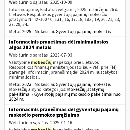
Web turinio sąrašas
2025-10-09
Informuojame, kad atsižvelgiant į 2025 m. birželio 26 d.
Lietuvos Respublikos gyventojų pajamų mokesčio
įstatymo Nr. IX-1007 6, 131 , 16, 17, 18, 182 , 19, 20, 21, 23,
27, 29, 34...
Metai:
2025
Mokesčiai:
Gyventojų pajamų mokestis
Informacinis pranešimas dėl minimaliosios
algos 2024 metais
Web turinio sąrašas
2023-07-03
Valstybinė
mokesčių
inspekcija prie Lietuvos
Respublikos finansų ministerijos (toliau – VMI prie FM)
parengė informacinį pranešimą dėl 2024 m. nustatytos
minimaliosios...
Metai:
2023
Mokesčiai:
Gyventojų pajamų mokestis
Mokesčių žinyno kategorijos:
Mokesčių įstatymų
pakeitimai » Gyventojų pajamų mokesčio pakeitimai nuo
2024 m.
Informacinis pranešimas dėl gyventojų pajamų
mokesčio permokos grąžinimo
Web turinio sąrašas
2025-01-16
Valstybinė
mokesčių
inspekcija prie Lietuvos