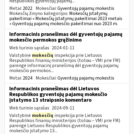
Respublikos gyventojų pajamų...
Metai:
2022
Mokesčiai:
Gyventojų pajamų mokestis
Mokesčių žinyno kategorijos:
Mokesčių įstatymų
pakeitimai » Mokesčių įstatymų pakeitimai 2023 metais
» Gyventojų pajamų mokesčio pakeitimai nuo 2023 m.
Informacinis pranešimas dėl gyventojų pajamų
mokesčio permokos grąžinimo
Web turinio sąrašas
2024-01-11
Valstybinė
mokesčių
inspekcija prie Lietuvos
Respublikos finansų ministerijos (toliau – VMI prie FM)
parengė informacinį pranešimą dėl gyventojų pajamų
mokesčio permokos...
Metai:
2024
Mokesčiai:
Gyventojų pajamų mokestis
Informacinis pranešimas dėl Lietuvos
Respublikos gyventojų pajamų mokesčio
įstatymo 13 straipsnio komentaro
Web turinio sąrašas
2024-09-11
Valstybinė
mokesčių
inspekcija prie Lietuvos
Respublikos finansų ministerijos (toliau – VMI prie FM)
parengė Lietuvos Respublikos gyventojų pajamų
mokesčio įstatymo 13...