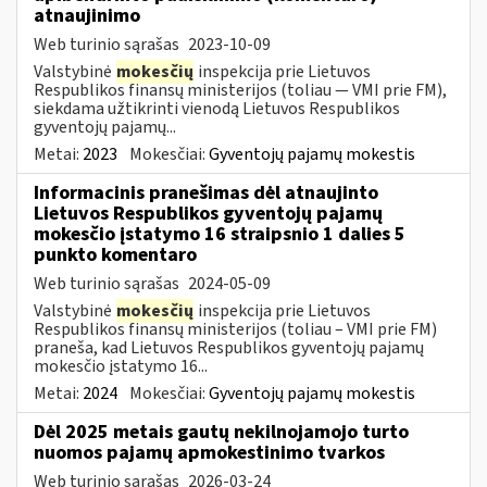
atnaujinimo
Web turinio sąrašas
2023-10-09
Valstybinė
mokesčių
inspekcija prie Lietuvos
Respublikos finansų ministerijos (toliau — VMI prie FM),
siekdama užtikrinti vienodą Lietuvos Respublikos
gyventojų pajamų...
Metai:
2023
Mokesčiai:
Gyventojų pajamų mokestis
Informacinis pranešimas dėl atnaujinto
Lietuvos Respublikos gyventojų pajamų
mokesčio įstatymo 16 straipsnio 1 dalies 5
punkto komentaro
Web turinio sąrašas
2024-05-09
Valstybinė
mokesčių
inspekcija prie Lietuvos
Respublikos finansų ministerijos (toliau – VMI prie FM)
praneša, kad Lietuvos Respublikos gyventojų pajamų
mokesčio įstatymo 16...
Metai:
2024
Mokesčiai:
Gyventojų pajamų mokestis
Dėl 2025 metais gautų nekilnojamojo turto
nuomos pajamų apmokestinimo tvarkos
Web turinio sąrašas
2026-03-24