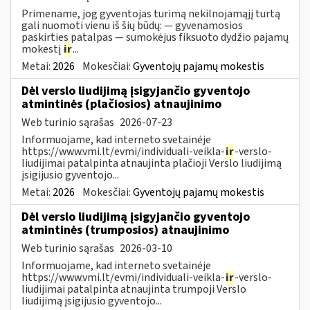
Primename, jog gyventojas turimą nekilnojamąjį turtą
gali nuomoti vienu iš šių būdų: — gyvenamosios
paskirties patalpas — sumokėjus fiksuoto dydžio pajamų
mokestį
ir
...
Metai:
2026
Mokesčiai:
Gyventojų pajamų mokestis
Dėl verslo liudijimą įsigyjančio gyventojo
atmintinės (plačiosios) atnaujinimo
Web turinio sąrašas
2026-07-23
Informuojame, kad interneto svetainėje
https://www.vmi.lt/evmi/individuali-veikla-
ir
-verslo-
liudijimai patalpinta atnaujinta plačioji Verslo liudijimą
įsigijusio gyventojo...
Metai:
2026
Mokesčiai:
Gyventojų pajamų mokestis
Dėl verslo liudijimą įsigyjančio gyventojo
atmintinės (trumposios) atnaujinimo
Web turinio sąrašas
2026-03-10
Informuojame, kad interneto svetainėje
https://www.vmi.lt/evmi/individuali-veikla-
ir
-verslo-
liudijimai patalpinta atnaujinta trumpoji Verslo
liudijimą įsigijusio gyventojo...