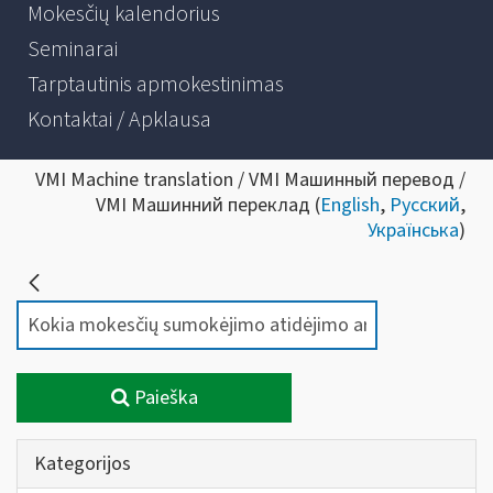
Mokesčių kalendorius
Seminarai
Tarptautinis apmokestinimas
Kontaktai / Apklausa
VMI Machine translation / VMI Машинный перевод /
VMI Машинний переклад (
English
,
Русский
,
Українська
)
Paieška
Kategorijos