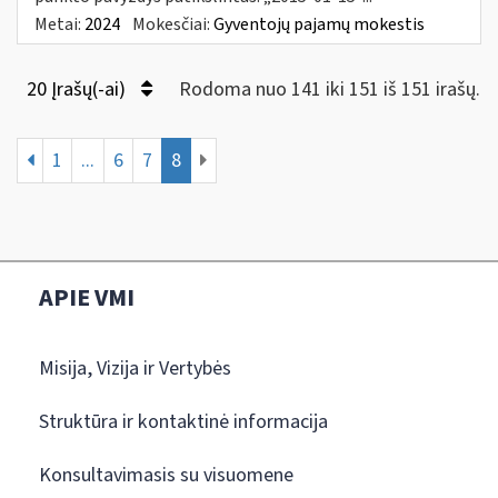
Metai:
2024
Mokesčiai:
Gyventojų pajamų mokestis
20 Įrašų(-ai)
Rodoma nuo 141 iki 151 iš 151 irašų.
1
...
6
7
8
APIE VMI
Misija, Vizija ir Vertybės
Struktūra ir kontaktinė informacija
Konsultavimasis su visuomene