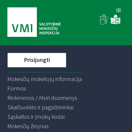
Prisijungti
Mokesčių mokėtojų informacija
Formos
Rinkmenos / Atviri duomenys
Skaičiuoklės ir pagalbininkai
Sąskaitos ir įmokų kodai
Mokesčių žinynas