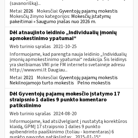
(savanorišką)...
Metai:
2026
Mokesčiai:
Gyventojų pajamų mokestis
Mokesčių žinyno kategorijos:
Mokesčių įstatymų
pakeitimai » Saugumo įnašas nuo 2026 m.
Dėl atnaujinto leidinio „Individualių įmonių
apmokestinimo ypatumai“
Web turinio sąrašas
2021-10-25
Informuojame, kad parengta nauja leidinio „Individualių
įmonių apmokestinimo ypatumai“ redakcija. Šis leidinys
yra skelbiamas VMI prie FM interneto svetainėje adresu
http://www.vmi.lt Daugiau...
Metai:
2021
Mokesčiai:
Gyventojų pajamų mokestis
Nekilnojamojo turto mokestis
Pelno mokestis
Dėl Gyventojų pajamų mokesčio įstatymo 17
straipsnio 1 dalies 9 punkto komentaro
patikslinimo
Web turinio sąrašas
2024-08-20
Informuojame, kad atsižvelgiant į nustatytą korektūros
klaidą, GPMĮ 17 straipsnio 1 dalies 9 punkto
apibendrinto paaiškinimo (toliau - komentaras) 6
punkto pavyzdys patikslintas: „2015-01-15“...