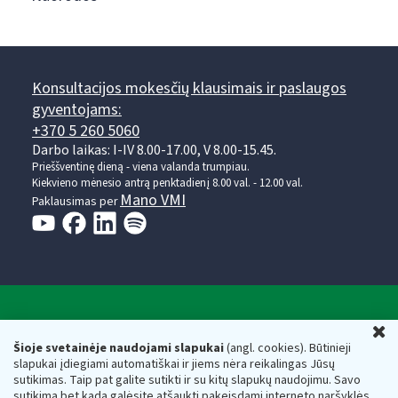
Konsultacijos mokesčių klausimais ir paslaugos
gyventojams:
+370 5 260 5060
Darbo laikas: I-IV 8.00-17.00, V 8.00-15.45.
Prieššventinę dieną - viena valanda trumpiau.
Kiekvieno mėnesio antrą penktadienį 8.00 val. - 12.00 val.
Mano VMI
Paklausimas per
Valstybinė mokesčių inspekcija prie Lietuvos
U
Respublikos finansų ministerijos
Šioje svetainėje naudojami slapukai
(angl. cookies). Būtinieji
slapukai įdiegiami automatiškai ir jiems nėra reikalingas Jūsų
Biudžetinė įstaiga. Juridinio asmens kodas — 188659752,
sutikimas. Taip pat galite sutikti ir su kitų slapukų naudojimu. Savo
adresas: Vasario 16-osios g. 14, 01107 Vilnius, Lietuva, el.paštas:
sutikimą bet kada galėsite atšaukti pakeisdami interneto naršyklės