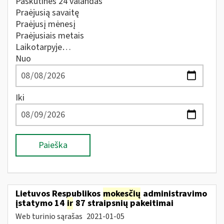
Paskutines 24 valandas
Praėjusią savaitę
Praėjusį mėnesį
Praėjusiais metais
Laikotarpyje…
Nuo
Iki
Paieška
Lietuvos Respublikos
mokesčių
administravimo
įstatymo 14
ir
87 straipsnių pakeitimai
Web turinio sąrašas
2021-01-05