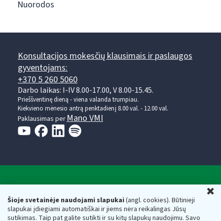
Nuorodos
Konsultacijos mokesčių klausimais ir paslaugos
gyventojams:
+370 5 260 5060
Darbo laikas: I-IV 8.00-17.00, V 8.00-15.45.
Prieššventinę dieną - viena valanda trumpiau.
Kiekvieno mėnesio antrą penktadienį 8.00 val. - 12.00 val.
Mano VMI
Paklausimas per
Valstybinė mokesčių inspekcija prie Lietuvos
U
Respublikos finansų ministerijos
Šioje svetainėje naudojami slapukai
(angl. cookies). Būtinieji
slapukai įdiegiami automatiškai ir jiems nėra reikalingas Jūsų
Biudžetinė įstaiga. Juridinio asmens kodas — 188659752,
sutikimas. Taip pat galite sutikti ir su kitų slapukų naudojimu. Savo