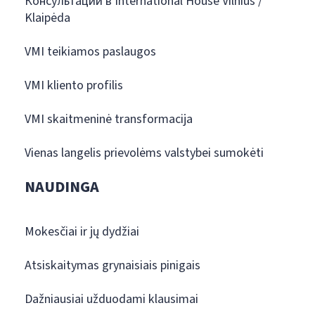
Консультации в International House Vilnius /
Klaipėda
VMI teikiamos paslaugos
VMI kliento profilis
VMI skaitmeninė transformacija
Vienas langelis prievolėms valstybei sumokėti
NAUDINGA
Mokesčiai ir jų dydžiai
Atsiskaitymas grynaisiais pinigais
Dažniausiai užduodami klausimai