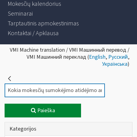
Mokesčių kalendorius
Seminarai
Tarptautinis apmokestinimas
Kontaktai / Apklausa
VMI Machine translation / VMI Машинный перевод /
VMI Машинний переклад (
English
,
Русский
,
Українська
)
Paieška
Kategorijos