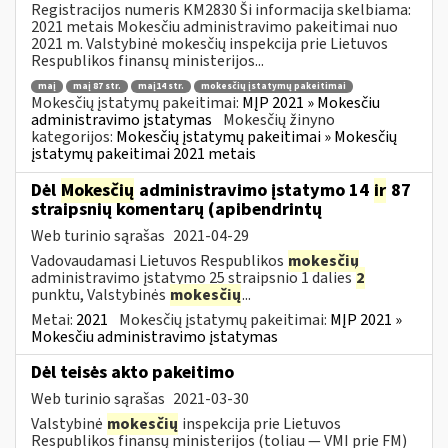
Registracijos numeris KM2830 Ši informacija skelbiama:
2021 metais Mokesčiu administravimo pakeitimai nuo
2021 m. Valstybinė mokesčių inspekcija prie Lietuvos
Respublikos finansų ministerijos...
maį
maį 87 str.
maį14 str.
mokesčių įstatymų pakeitimai
Mokesčių įstatymų pakeitimai:
MĮP 2021 » Mokesčiu
administravimo įstatymas
Mokesčių žinyno
kategorijos:
Mokesčių įstatymų pakeitimai » Mokesčių
įstatymų pakeitimai 2021 metais
Dėl
Mokesčių
administravimo įstatymo 14
ir
87
straipsnių komentarų (apibendrintų
Web turinio sąrašas
2021-04-29
Vadovaudamasi Lietuvos Respublikos
mokesčių
administravimo įstatymo 25 straipsnio 1 dalies
2
punktu, Valstybinės
mokesčių
...
Metai:
2021
Mokesčių įstatymų pakeitimai:
MĮP 2021 »
Mokesčiu administravimo įstatymas
Dėl teisės akto pakeitimo
Web turinio sąrašas
2021-03-30
Valstybinė
mokesčių
inspekcija prie Lietuvos
Respublikos finansų ministerijos (toliau ― VMI prie FM)