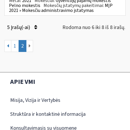
Metai:
2021
Mokesčiai:
Gyventojų pajamų mokestis
Pelno mokestis
Mokesčių įstatymų pakeitimai:
MĮP
2021 » Mokesčiu administravimo įstatymas
5 Įrašų(-ai)
Rodoma nuo 6 iki 8 iš 8 irašų.
1
2
APIE VMI
Misija, Vizija ir Vertybės
Struktūra ir kontaktinė informacija
Konsultavimasis su visuomene