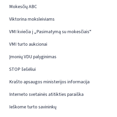
Mokesčių ABC
Viktorina moksleiviams
VMI kviečia į „Pasimatymą su mokesčiais“
VMI turto aukcionai
Įmonių VDU palyginimas
STOP šešėliui
Krašto apsaugos ministerijos informacija
Interneto svetainės atitikties paraiška
Ieškome turto savininkų