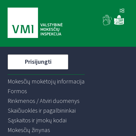
Prisijungti
Mokesčių mokėtojų informacija
Formos
Rinkmenos / Atviri duomenys
Skaičiuoklės ir pagalbininkai
Sąskaitos ir įmokų kodai
Mokesčių žinynas