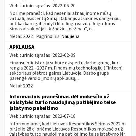
Web turinio sąrašas
2022-06-20
Norime pranešti, kad neseniai atnaujinome mūsų
virtualų asistentą Simą. Dabar jis atsakinės dar geriau,
bet kai kam gali rodyti klaidingą vaizdą. Jeigu Jums
Simas atsakinėja tik žodžiu „nežinau“, o...
Metai:
2022
Pagrindinis:
Naujiena
APKLAUSA
Web turinio sąrašas
2022-02-09
Finansų ministerija subūrė ekspertų darbo grupę, kuri
rengia 2022 - 2027 m. Finansinių technologijų (Fintech)
sektoriaus plėtros gaires Lietuvoje. Darbo grupė
parengė verslo įmonių apklausą,...
Metai:
2022
Informacinis pranešimas dėl mokesčio už
valstybės turto naudojimą patikėjimo teise
įstatymo pakeitimo
Web turinio sąrašas
2022-07-18
Informuojame, kad Lietuvos Respublikos Seimas 2022 m.
birželio 28 d. priėmė Lietuvos Respublikos mokesčio už
valstybės turto naudojimą patikėjimo teise įstatymo Nr.