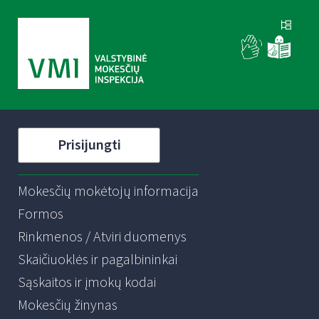
Prisijungti
Mokesčių mokėtojų informacija
Formos
Rinkmenos / Atviri duomenys
Skaičiuoklės ir pagalbininkai
Sąskaitos ir įmokų kodai
Mokesčių žinynas