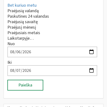
Bet kuriuo metu
Praėjusią valandą
Paskutines 24 valandas
Praėjusią savaitę
Praėjusį mėnesį
Praėjusiais metais
Laikotarpyje…
Nuo
Iki
Paieška