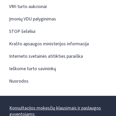
VMI turto aukcionai
Įmonių VDU palyginimas
STOP šešėliui
Krašto apsaugos ministerijos informacija
Interneto svetainės atitikties paraiška
Ieškome turto savininkų
Nuorodos
Konsultacijos mokesčių klausimais ir paslaugos
gyventojams: