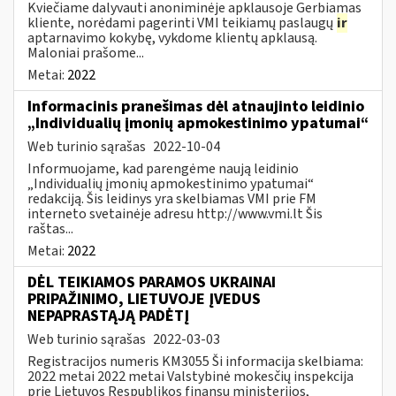
Kviečiame dalyvauti anoniminėje apklausoje Gerbiamas
kliente, norėdami pagerinti VMI teikiamų paslaugų
ir
aptarnavimo kokybę, vykdome klientų apklausą.
Maloniai prašome...
Metai:
2022
Informacinis pranešimas dėl atnaujinto leidinio
„Individualių įmonių apmokestinimo ypatumai“
Web turinio sąrašas
2022-10-04
Informuojame, kad parengėme naują leidinio
„Individualių įmonių apmokestinimo ypatumai“
redakciją. Šis leidinys yra skelbiamas VMI prie FM
interneto svetainėje adresu http://www.vmi.lt Šis
raštas...
Metai:
2022
DĖL TEIKIAMOS PARAMOS UKRAINAI
PRIPAŽINIMO, LIETUVOJE ĮVEDUS
NEPAPRASTĄJĄ PADĖTĮ
Web turinio sąrašas
2022-03-03
Registracijos numeris KM3055 Ši informacija skelbiama:
2022 metai 2022 metai Valstybinė mokesčių inspekcija
prie Lietuvos Respublikos finansų ministerijos,