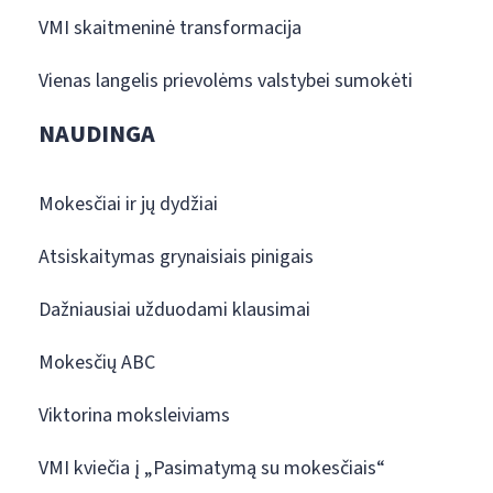
VMI skaitmeninė transformacija
Vienas langelis prievolėms valstybei sumokėti
NAUDINGA
Mokesčiai ir jų dydžiai
Atsiskaitymas grynaisiais pinigais
Dažniausiai užduodami klausimai
Mokesčių ABC
Viktorina moksleiviams
VMI kviečia į „Pasimatymą su mokesčiais“