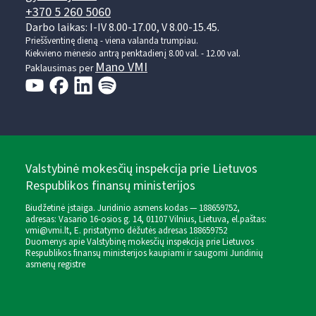
+370 5 260 5060
Darbo laikas: I-IV 8.00-17.00, V 8.00-15.45.
Prieššventinę dieną - viena valanda trumpiau.
Kiekvieno mėnesio antrą penktadienį 8.00 val. - 12.00 val.
Mano VMI
Paklausimas per
Valstybinė mokesčių inspekcija prie Lietuvos
Respublikos finansų ministerijos
Biudžetinė įstaiga. Juridinio asmens kodas — 188659752,
adresas: Vasario 16-osios g. 14, 01107 Vilnius, Lietuva, el.paštas:
vmi@vmi.lt
, E. pristatymo dėžutės adresas 188659752
Duomenys apie Valstybinę mokesčių inspekciją prie Lietuvos
Respublikos finansų ministerijos kaupiami ir saugomi Juridinių
asmenų registre