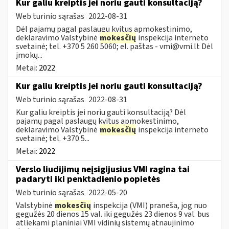
Kur galiu kreiptis jei noriu gauti konsultaciją?
Web turinio sąrašas
2022-08-31
Dėl pajamų pagal paslaugų kvitus apmokestinimo,
deklaravimo Valstybinė
mokesčių
inspekcija interneto
svetainė; tel. +370 5 260 5060; el. paštas -
vmi@vmi.lt
Dėl
įmokų...
Metai:
2022
Kur galiu kreiptis jei noriu gauti konsultaciją?
Web turinio sąrašas
2022-08-31
Kur galiu kreiptis jei noriu gauti konsultaciją? Dėl
pajamų pagal paslaugų kvitus apmokestinimo,
deklaravimo Valstybinė
mokesčių
inspekcija interneto
svetainė; tel. +370 5...
Metai:
2022
Verslo liudijimų neįsigijusius VMI ragina tai
padaryti iki penktadienio popietės
Web turinio sąrašas
2022-05-20
Valstybinė
mokesčių
inspekcija (VMI) praneša, jog nuo
gegužės 20 dienos 15 val. iki gegužės 23 dienos 9 val. bus
atliekami planiniai VMI vidinių sistemų atnaujinimo