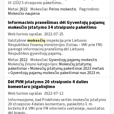
IX-2332 5 straipsnio pakeitimo...
Metai:
2022
Mokesčiai:
Pelno mokestis
Pagrindinis:
Mokesčio naujiena
Informacinis pranešimas dėl Gyventojų pajamų
mokesčio įstatymo 34 straipsnio pakeitimo
Web turinio sąrašas
2022-07-25
Valstybinė
mokesčių
inspekcija prie Lietuvos
Respublikos finansų ministerijos (toliau – VMI prie FM)
parengė informacinį pranešimą dėl Lietuvos
Respublikos gyventojų pajamų...
Metai:
2022
Mokesčiai:
Gyventojų pajamų mokestis
Mokesčių žinyno kategorijos:
Mokesčių įstatymų
pakeitimai » Mokesčių įstatymų pakeitimai 2023 metais
» Gyventojų pajamų mokesčio pakeitimai nuo 2023 m.
Dėl PVM įstatymo 20 straipsnio 4 dalies
komentaro įsigaliojimo
Web turinio sąrašas
2022-07-12
Informuojame, kad Pridėtinės vertės mokesčio įstatymo
20 straipsnio 4 dalies komentaro, paskelbto š. m.
birželio 8 d. VMI prie FM interneto svetainėje, nuostatos
dėl kraujo...