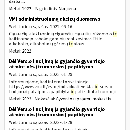
darbai....
Metai:
2022
Pagrindinis:
Naujiena
VMI administruojamų akcizų duomenys
Web turinio sąrašas
2022-06-16
Cigarečių, elektroninių cigarečių, cigarilių, rūkomojo
ir
kaitinamojo tabako gaminių realizavimas Etilo
alkoholio, alkoholinių gėrimų
ir
alaus...
Metai:
2022
Dėl Verslo liudijimą įsigyjančio gyventojo
atmintinės (trumposios) papildymo
Web turinio sąrašas
2022-01-28
Informuojame, kad interneto svetainėje
https://www.vmi.lt/evmi/individuali-veikla-
ir
-verslo-
liudijimai patalpinta papildyta
ir
patikslinta trumpoji...
Metai:
2022
Mokesčiai:
Gyventojų pajamų mokestis
Dėl Verslo liudijimą įsigyjančio gyventojo
atmintinės (trumposios) papildymo
Web turinio sąrašas
2022-01-28
Informuojame, kad interneto svetainėje