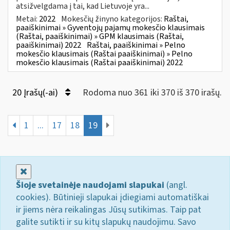
atsižvelgdama į tai, kad Lietuvoje yra...
Metai:
2022
Mokesčių žinyno kategorijos:
Raštai,
paaiškinimai » Gyventojų pajamų mokesčio klausimais
(Raštai, paaiškinimai) » GPM klausimais (Raštai,
paaiškinimai) 2022
Raštai, paaiškinimai » Pelno
mokesčio klausimais (Raštai paaiškinimai) » Pelno
mokesčio klausimais (Raštai paaiškinimai) 2022
20 Įrašų(-ai)
Rodoma nuo 361 iki 370 iš 370 irašų.
1
...
17
18
19
Uždaryti
Šioje svetainėje naudojami slapukai
(angl.
cookies). Būtinieji slapukai įdiegiami automatiškai
ir jiems nėra reikalingas Jūsų sutikimas. Taip pat
galite sutikti ir su kitų slapukų naudojimu. Savo