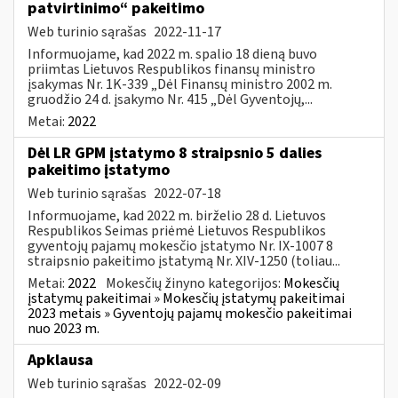
patvirtinimo“ pakeitimo
Web turinio sąrašas
2022-11-17
Informuojame, kad 2022 m. spalio 18 dieną buvo
priimtas Lietuvos Respublikos finansų ministro
įsakymas Nr. 1K-339 „Dėl Finansų ministro 2002 m.
gruodžio 24 d. įsakymo Nr. 415 „Dėl Gyventojų,...
Metai:
2022
Dėl LR GPM įstatymo 8 straipsnio 5 dalies
pakeitimo įstatymo
Web turinio sąrašas
2022-07-18
Informuojame, kad 2022 m. birželio 28 d. Lietuvos
Respublikos Seimas priėmė Lietuvos Respublikos
gyventojų pajamų mokesčio įstatymo Nr. IX-1007 8
straipsnio pakeitimo įstatymą Nr. XIV-1250 (toliau...
Metai:
2022
Mokesčių žinyno kategorijos:
Mokesčių
įstatymų pakeitimai » Mokesčių įstatymų pakeitimai
2023 metais » Gyventojų pajamų mokesčio pakeitimai
nuo 2023 m.
Apklausa
Web turinio sąrašas
2022-02-09