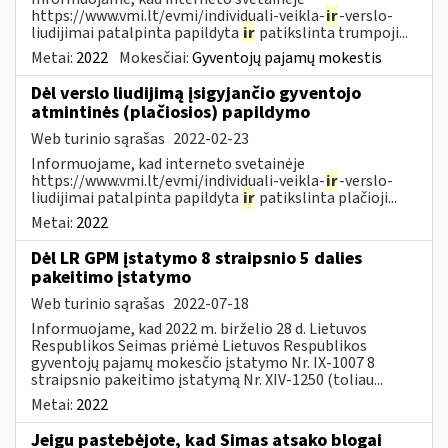
https://www.vmi.lt/evmi/individuali-veikla-
ir
-verslo-
liudijimai patalpinta papildyta
ir
patikslinta trumpoji...
Metai:
2022
Mokesčiai:
Gyventojų pajamų mokestis
Dėl verslo liudijimą įsigyjančio gyventojo
atmintinės (plačiosios) papildymo
Web turinio sąrašas
2022-02-23
Informuojame, kad interneto svetainėje
https://www.vmi.lt/evmi/individuali-veikla-
ir
-verslo-
liudijimai patalpinta papildyta
ir
patikslinta plačioji...
Metai:
2022
Dėl LR GPM įstatymo 8 straipsnio 5 dalies
pakeitimo įstatymo
Web turinio sąrašas
2022-07-18
Informuojame, kad 2022 m. birželio 28 d. Lietuvos
Respublikos Seimas priėmė Lietuvos Respublikos
gyventojų pajamų mokesčio įstatymo Nr. IX-1007 8
straipsnio pakeitimo įstatymą Nr. XIV-1250 (toliau...
Metai:
2022
Jeigu pastebėjote, kad Simas atsako blogai