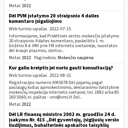
Metai:
2022
Dėl PVM įstatymo 20 straipsnio 4 dalies
komentaro įsigaliojimo
Web turinio sąrašas
2022-07-15
Informuojame, kad Pridėtinės vertės mokesčio įstatymo
20 straipsnio 4 dalies komentaro, paskelbto š. m.
birželio 8 d. VMI prie FM interneto svetainėje, nuostatos
dėl kraujo plazmos, skirtos...
Metai:
2022
Pagrindinis:
Mokesčio naujiena
Kur galiu kreiptis jei noriu gauti konsultaciją?
Web turinio sąrašas
2022-08-31
Registracijos numeris KM3078 Dėl pajamų pagal
paslaugų kvitus apmokestinimo, deklaravimo Valstybinė
mokesčių inspekcija interneto svetainė; tel. 1882 arba 85
260 5060; el. paštas -
vmi@vmi.lt
Dėl...
Metai:
2022
Dėl LR finansų ministro 2002 m. gruodžio 24 d.
įsakymo Nr. 415 „Dėl gyventojų, įsigijusių verslo
liudijimus, buhalterinės apskaitos taisyklių