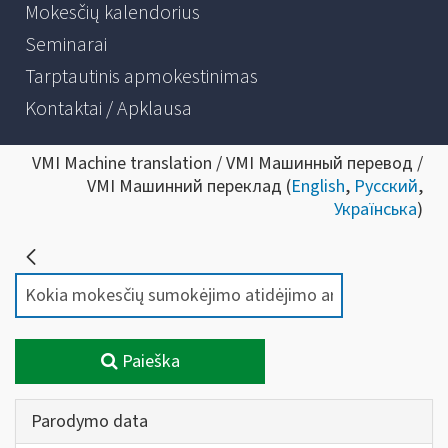
Mokesčių kalendorius
Seminarai
Tarptautinis apmokestinimas
Kontaktai / Apklausa
VMI Machine translation / VMI Машинный перевод /
VMI Машинний переклад (
English
,
Русский
,
Українська
)
Paieška
Parodymo data