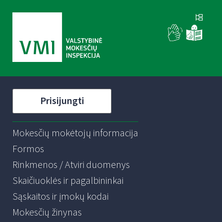
Prisijungti
Mokesčių mokėtojų informacija
Formos
Rinkmenos / Atviri duomenys
Skaičiuoklės ir pagalbininkai
Sąskaitos ir įmokų kodai
Mokesčių žinynas