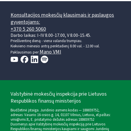
Konsultacijos mokesčių klausimais ir paslaugos
gyventojams:
+370 5 260 5060
Darbo laikas: I-IV 8.00-17.00, V 8.00-15.45.
Prieššventinę dieną - viena valanda trumpiau.
Kiekvieno mėnesio antrą penktadienį 8.00 val. - 12.00 val.
Mano VMI
Paklausimas per
Valstybinė mokesčių inspekcija prie Lietuvos
Respublikos finansų ministerijos
Biudžetinė įstaiga. Juridinio asmens kodas — 188659752,
adresas: Vasario 16-osios g. 14, 01107 Vilnius, Lietuva, el.paštas:
vmi@vmi.lt
, E. pristatymo dėžutės adresas 188659752
Duomenys apie Valstybinę mokesčių inspekciją prie Lietuvos
Respublikos finansų ministerijos kaupiami ir saugomi Juridinių