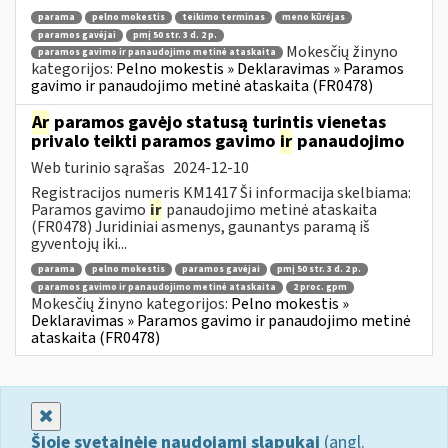
parama
pelno mokestis
teikimo terminas
meno kūrėjas
paramos gavėjai
pmį 50 str. 3 d. 2 p.
Mokesčių žinyno
paramos gavimo ir panaudojimo metinė ataskaita
kategorijos:
Pelno mokestis » Deklaravimas » Paramos
gavimo ir panaudojimo metinė ataskaita (FR0478)
Ar
paramos gavėjo statusą turintis vienetas
privalo teikti paramos gavimo
ir
panaudojimo
Web turinio sąrašas
2024-12-10
Registracijos numeris KM1417 Ši informacija skelbiama:
Paramos gavimo
ir
panaudojimo metinė ataskaita
(FR0478) Juridiniai asmenys, gaunantys paramą iš
gyventojų iki...
parama
pelno mokestis
paramos gavėjai
pmį 50 str. 3 d. 2 p.
paramos gavimo ir panaudojimo metinė ataskaita
2 proc. gpm
Mokesčių žinyno kategorijos:
Pelno mokestis »
Deklaravimas » Paramos gavimo ir panaudojimo metinė
ataskaita (FR0478)
Uždaryti
Šioje svetainėje naudojami slapukai
(angl.