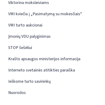
Viktorina moksleiviams
VMI kviečia į „Pasimatymą su mokesčiais“
VMI turto aukcionai
Įmonių VDU palyginimas
STOP šešėliui
Krašto apsaugos ministerijos informacija
Interneto svetainės atitikties paraiška
Ieškome turto savininkų
Nuorodos