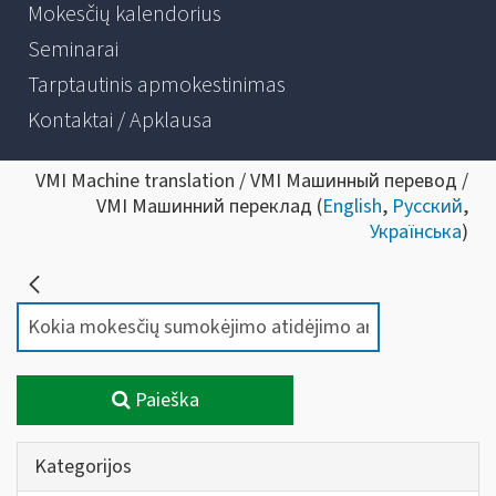
Mokesčių kalendorius
Seminarai
Tarptautinis apmokestinimas
Kontaktai / Apklausa
VMI Machine translation / VMI Машинный перевод /
VMI Машинний переклад (
English
,
Русский
,
Українська
)
Paieška
Kategorijos