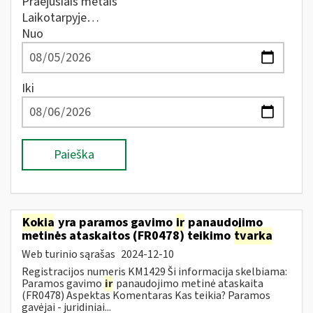
Praėjusiais metais
Laikotarpyje…
Nuo
Iki
Paieška
Kokia
yra paramos gavimo
ir
panaudojimo
metinės ataskaitos (FR0478) teikimo
tvarka
Web turinio sąrašas
2024-12-10
Registracijos numeris KM1429 Ši informacija skelbiama:
Paramos gavimo
ir
panaudojimo metinė ataskaita
(FR0478) Aspektas Komentaras Kas teikia? Paramos
gavėjai - juridiniai...