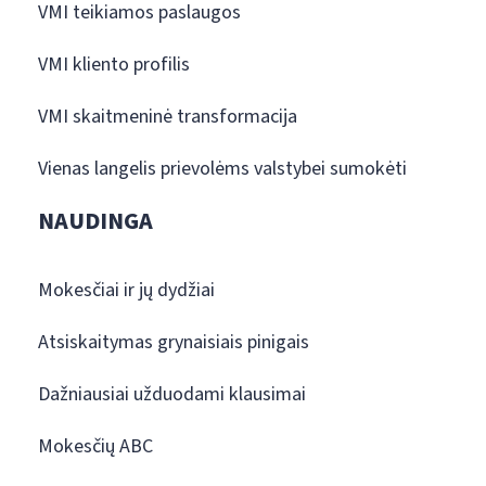
VMI teikiamos paslaugos
VMI kliento profilis
VMI skaitmeninė transformacija
Vienas langelis prievolėms valstybei sumokėti
NAUDINGA
Mokesčiai ir jų dydžiai
Atsiskaitymas grynaisiais pinigais
Dažniausiai užduodami klausimai
Mokesčių ABC