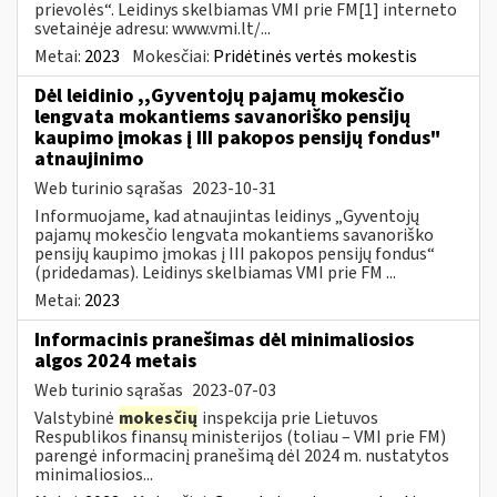
prievolės“. Leidinys skelbiamas VMI prie FM[1] interneto
svetainėje adresu: www.vmi.lt/...
Metai:
2023
Mokesčiai:
Pridėtinės vertės mokestis
Dėl leidinio ,,Gyventojų pajamų mokesčio
lengvata mokantiems savanoriško pensijų
kaupimo įmokas į III pakopos pensijų fondus"
atnaujinimo
Web turinio sąrašas
2023-10-31
Informuojame, kad atnaujintas leidinys „Gyventojų
pajamų mokesčio lengvata mokantiems savanoriško
pensijų kaupimo įmokas į III pakopos pensijų fondus“
(pridedamas). Leidinys skelbiamas VMI prie FM ...
Metai:
2023
Informacinis pranešimas dėl minimaliosios
algos 2024 metais
Web turinio sąrašas
2023-07-03
Valstybinė
mokesčių
inspekcija prie Lietuvos
Respublikos finansų ministerijos (toliau – VMI prie FM)
parengė informacinį pranešimą dėl 2024 m. nustatytos
minimaliosios...