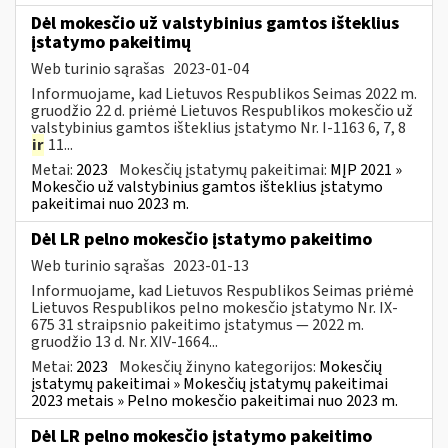
Dėl mokesčio už valstybinius gamtos išteklius
įstatymo pakeitimų
Web turinio sąrašas
2023-01-04
Informuojame, kad Lietuvos Respublikos Seimas 2022 m.
gruodžio 22 d. priėmė Lietuvos Respublikos mokesčio už
valstybinius gamtos išteklius įstatymo Nr. I-1163 6, 7, 8
ir
11...
Metai:
2023
Mokesčių įstatymų pakeitimai:
MĮP 2021 »
Mokesčio už valstybinius gamtos išteklius įstatymo
pakeitimai nuo 2023 m.
Dėl LR pelno mokesčio įstatymo pakeitimo
Web turinio sąrašas
2023-01-13
Informuojame, kad Lietuvos Respublikos Seimas priėmė
Lietuvos Respublikos pelno mokesčio įstatymo Nr. IX-
675 31 straipsnio pakeitimo įstatymus — 2022 m.
gruodžio 13 d. Nr. XIV-1664...
Metai:
2023
Mokesčių žinyno kategorijos:
Mokesčių
įstatymų pakeitimai » Mokesčių įstatymų pakeitimai
2023 metais » Pelno mokesčio pakeitimai nuo 2023 m.
Dėl LR pelno mokesčio įstatymo pakeitimo