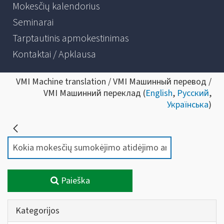
Mokesčių kalendorius
Seminarai
Tarptautinis apmokestinimas
Kontaktai / Apklausa
VMI Machine translation / VMI Машинный перевод /
VMI Машинний переклад (
English
,
Русский
,
Українська
)
Paieška
Kategorijos