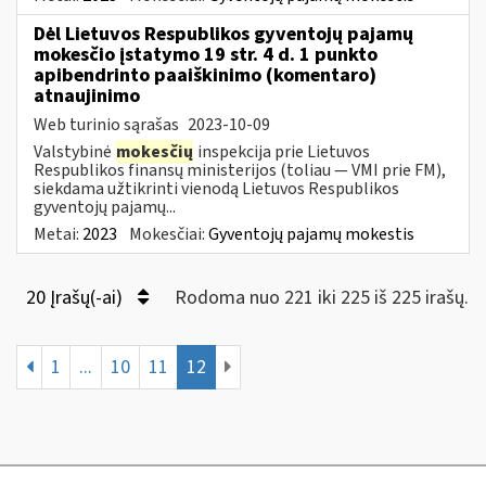
Dėl Lietuvos Respublikos gyventojų pajamų
mokesčio įstatymo 19 str. 4 d. 1 punkto
apibendrinto paaiškinimo (komentaro)
atnaujinimo
Web turinio sąrašas
2023-10-09
Valstybinė
mokesčių
inspekcija prie Lietuvos
Respublikos finansų ministerijos (toliau — VMI prie FM),
siekdama užtikrinti vienodą Lietuvos Respublikos
gyventojų pajamų...
Metai:
2023
Mokesčiai:
Gyventojų pajamų mokestis
20 Įrašų(-ai)
Rodoma nuo 221 iki 225 iš 225 irašų.
1
...
10
11
12