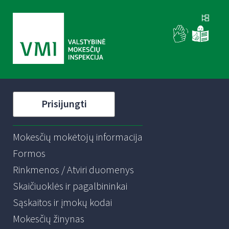
Prisijungti
Mokesčių mokėtojų informacija
Formos
Rinkmenos / Atviri duomenys
Skaičiuoklės ir pagalbininkai
Sąskaitos ir įmokų kodai
Mokesčių žinynas