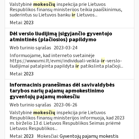
Valstybinė
mokesčių
inspekcija prie Lietuvos
Respublikos finansų ministerijos teikia paaiškinimus,
suderintus su Lietuvos banku
ir
Lietuvos...
Metai:
2023
Dėl verslo liudijimą įsigyjančio gyventojo
atmintinės (plačiosios) papildymo
Web turinio sąrašas
2023-03-24
Informuojame, kad interneto svetainėje
https://www.vmi.lt/evmi/individuali-veikla-
ir
-verslo-
liudijimai patalpinta papildyta
ir
patikslinta plačioji...
Metai:
2023
Informacinis pranešimas dėl savivaldybės
tarybos narių pajamų apmokestinimo
gyventojų pajamų mokesčiu
Web turinio sąrašas
2023-06-26
Valstybinė
mokesčių
inspekcija prie Lietuvos
Respublikos finansų ministerijos informuoja, kad 2023
m. birželio 13 d. Lietuvos Respublikos Seimas priėmė
Lietuvos Respublikos...
Metai:
2023
Mokesčiai:
Gyventojų pajamų mokestis