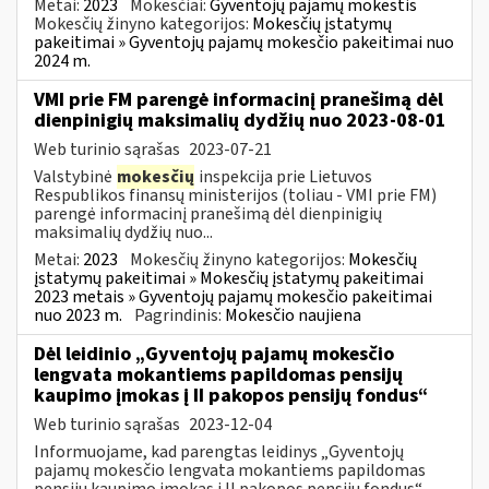
Metai:
2023
Mokesčiai:
Gyventojų pajamų mokestis
Mokesčių žinyno kategorijos:
Mokesčių įstatymų
pakeitimai » Gyventojų pajamų mokesčio pakeitimai nuo
2024 m.
VMI prie FM parengė informacinį pranešimą dėl
dienpinigių maksimalių dydžių nuo 2023-08-01
Web turinio sąrašas
2023-07-21
Valstybinė
mokesčių
inspekcija prie Lietuvos
Respublikos finansų ministerijos (toliau - VMI prie FM)
parengė informacinį pranešimą dėl dienpinigių
maksimalių dydžių nuo...
Metai:
2023
Mokesčių žinyno kategorijos:
Mokesčių
įstatymų pakeitimai » Mokesčių įstatymų pakeitimai
2023 metais » Gyventojų pajamų mokesčio pakeitimai
nuo 2023 m.
Pagrindinis:
Mokesčio naujiena
Dėl leidinio „Gyventojų pajamų mokesčio
lengvata mokantiems papildomas pensijų
kaupimo įmokas į II pakopos pensijų fondus“
Web turinio sąrašas
2023-12-04
Informuojame, kad parengtas leidinys „Gyventojų
pajamų mokesčio lengvata mokantiems papildomas
pensijų kaupimo įmokas į II pakopos pensijų fondus“