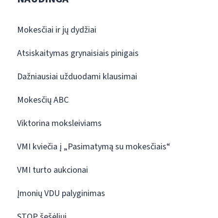
Mokesčiai ir jų dydžiai
Atsiskaitymas grynaisiais pinigais
Dažniausiai užduodami klausimai
Mokesčių ABC
Viktorina moksleiviams
VMI kviečia į „Pasimatymą su mokesčiais“
VMI turto aukcionai
Įmonių VDU palyginimas
STOP šešėliui