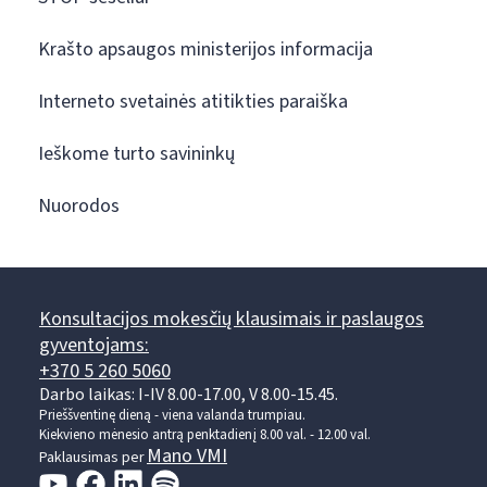
Krašto apsaugos ministerijos informacija
Interneto svetainės atitikties paraiška
Ieškome turto savininkų
Nuorodos
Konsultacijos mokesčių klausimais ir paslaugos
gyventojams:
+370 5 260 5060
Darbo laikas: I-IV 8.00-17.00, V 8.00-15.45.
Prieššventinę dieną - viena valanda trumpiau.
Kiekvieno mėnesio antrą penktadienį 8.00 val. - 12.00 val.
Mano VMI
Paklausimas per