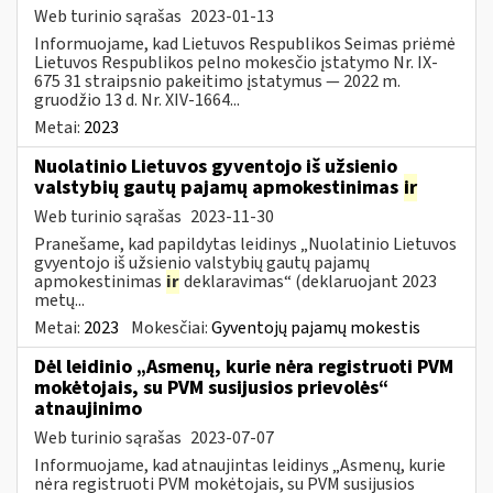
Web turinio sąrašas
2023-01-13
Informuojame, kad Lietuvos Respublikos Seimas priėmė
Lietuvos Respublikos pelno mokesčio įstatymo Nr. IX-
675 31 straipsnio pakeitimo įstatymus — 2022 m.
gruodžio 13 d. Nr. XIV-1664...
Metai:
2023
Nuolatinio Lietuvos gyventojo iš užsienio
valstybių gautų pajamų apmokestinimas
ir
Web turinio sąrašas
2023-11-30
Pranešame, kad papildytas leidinys „Nuolatinio Lietuvos
gvyentojo iš užsienio valstybių gautų pajamų
apmokestinimas
ir
deklaravimas“ (deklaruojant 2023
metų...
Metai:
2023
Mokesčiai:
Gyventojų pajamų mokestis
Dėl leidinio „Asmenų, kurie nėra registruoti PVM
mokėtojais, su PVM susijusios prievolės“
atnaujinimo
Web turinio sąrašas
2023-07-07
Informuojame, kad atnaujintas leidinys „Asmenų, kurie
nėra registruoti PVM mokėtojais, su PVM susijusios