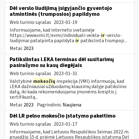
Dėl verslo liudijimą įsigyjančio gyventojo
atmintinės (trumposios) papildymo
Web turinio sąrašas
2023-01-19
Informuojame, kad interneto svetainėje
https://www.vmi.lt/evmi/individuali-veikla-
ir
-verslo-
liudijimai patalpinta papildyta
ir
patikslinta trumpoji...
Metai:
2023
Patikslintas i.EKA terminas dėl susitarimų
pasirašymo su kasų diegėjais
Web turinio sąrašas
2023-01-31
Valstybinė
mokesčių
inspekcija (VMI) informuoja, kad
i.EKA dažniausiai užduodamų klausimų dalyje patikslino
datą, iki kada rekomenduojama įmonėms kreiptis į
sertifikuotą...
Metai:
2023
Pagrindinis:
Naujiena
Dėl LR pelno mokesčio įstatymo pakeitimo
Web turinio sąrašas
2023-01-17
Informuojame, kad Lietuvos Respublikos Seimas 2022 m.
gruodžio 15 d. priėmė Lietuvos Respublikos įstatymą Dėl