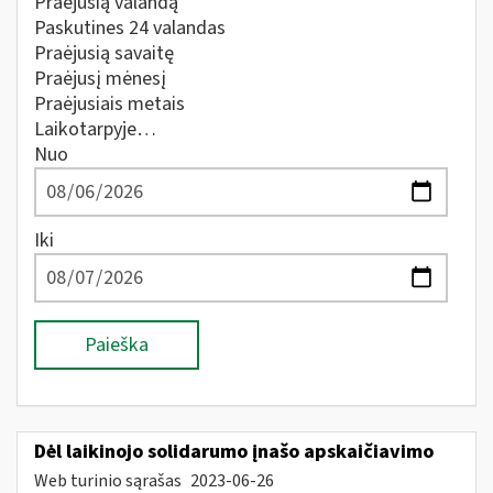
Praėjusią valandą
Paskutines 24 valandas
Praėjusią savaitę
Praėjusį mėnesį
Praėjusiais metais
Laikotarpyje…
Nuo
Iki
Paieška
Dėl laikinojo solidarumo įnašo apskaičiavimo
Web turinio sąrašas
2023-06-26