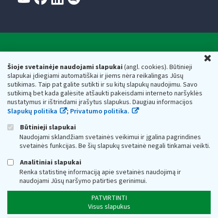
Valstybinė mokesčių inspekcija prie Lietuvos
U
Respublikos finansų ministerijos
Šioje svetainėje naudojami slapukai
(angl. cookies). Būtinieji
slapukai įdiegiami automatiškai ir jiems nėra reikalingas Jūsų
Biudžetinė įstaiga. Juridinio asmens kodas — 188659752,
sutikimas. Taip pat galite sutikti ir su kitų slapukų naudojimu. Savo
adresas: Vasario 16-osios g. 14, 01107 Vilnius, Lietuva, el.paštas:
sutikimą bet kada galėsite atšaukti pakeisdami interneto naršyklės
vmi@vmi.lt
, E. pristatymo dėžutės adresas 188659752
nustatymus ir ištrindami įrašytus slapukus. Daugiau informacijos
Duomenys apie Valstybinę mokesčių inspekciją prie Lietuvos
Slapukų politika
;
Privatumo politika.
Respublikos finansų ministerijos kaupiami ir saugomi Juridinių
asmenų registre
Būtinieji slapukai
Naudojami sklandžiam svetainės veikimui ir įgalina pagrindines
svetainės funkcijas. Be šių slapukų svetainė negali tinkamai veikti.
Analitiniai slapukai
Renka statistinę informaciją apie svetainės naudojimą ir
naudojami Jūsų naršymo patirties gerinimui.
PATVIRTINTI
Visus slapukus