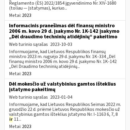
Reglamento (ES) 2022/1854 įgyvendinimo Nr. XIV-1680
(toliau — Įstatymas), kuriuo...
Metai:
2023
Informacinis pranešimas dėl finansų ministro
2006 m. kovo 29 d. įsakymo Nr. 1K-142 įsakymo
„Dėl draudimo techninių atidėjinių“ pakeitimo
Web turinio sąrašas
2023-10-03
Informuojame, kad Lietuvos Respublikos finansų
ministro 2023 m. rugsėjo 29 d. įsakymu Nr. 1K-334 „Dėl
finansų ministro 2006 m. kovo 29 d. įsakymo Nr. 1K-142
„Dėl Draudimo techninių atidėjinių...
Metai:
2023
Dėl mokesčio už valstybinius gamtos išteklius
įstatymo pakeitimų
Web turinio sąrašas
2023-01-04
Informuojame, kad Lietuvos Respublikos Seimas 2022 m.
gruodžio 22 d. priėmė Lietuvos Respublikos mokesčio už
valstybinius gamtos išteklius įstatymo Nr. I-1163 6, 7, 8
ir
11...
Metai:
2023