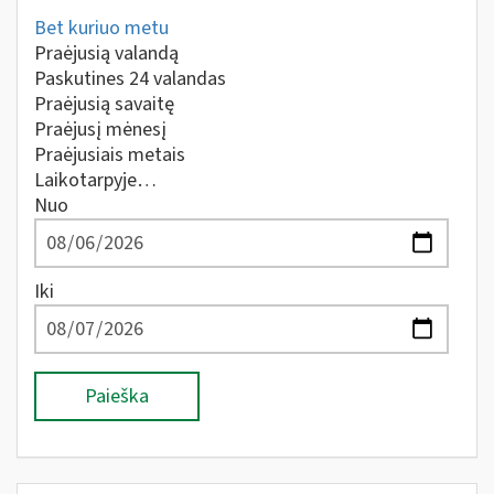
Bet kuriuo metu
Praėjusią valandą
Paskutines 24 valandas
Praėjusią savaitę
Praėjusį mėnesį
Praėjusiais metais
Laikotarpyje…
Nuo
Iki
Paieška