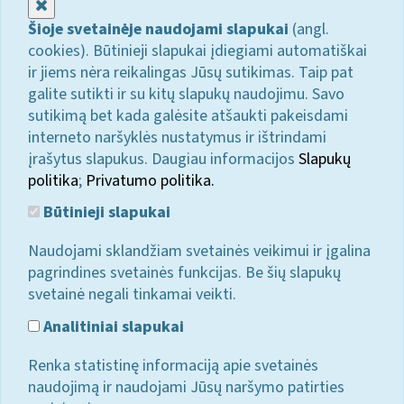
Uždaryti
Šioje svetainėje naudojami slapukai
(angl.
cookies). Būtinieji slapukai įdiegiami automatiškai
ir jiems nėra reikalingas Jūsų sutikimas. Taip pat
galite sutikti ir su kitų slapukų naudojimu. Savo
sutikimą bet kada galėsite atšaukti pakeisdami
interneto naršyklės nustatymus ir ištrindami
įrašytus slapukus. Daugiau informacijos
Slapukų
politika
;
Privatumo politika.
Būtinieji slapukai
Naudojami sklandžiam svetainės veikimui ir įgalina
pagrindines svetainės funkcijas. Be šių slapukų
svetainė negali tinkamai veikti.
Analitiniai slapukai
Renka statistinę informaciją apie svetainės
naudojimą ir naudojami Jūsų naršymo patirties