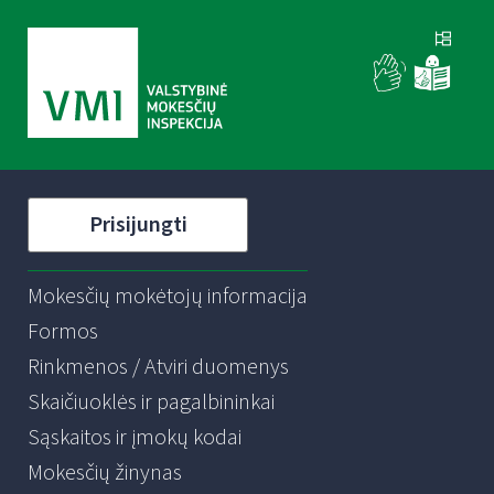
Prisijungti
Mokesčių mokėtojų informacija
Formos
Rinkmenos / Atviri duomenys
Skaičiuoklės ir pagalbininkai
Sąskaitos ir įmokų kodai
Mokesčių žinynas