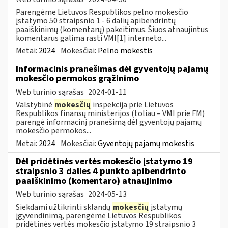
Parengėme Lietuvos Respublikos pelno mokesčio
įstatymo 50 straipsnio 1 - 6 dalių apibendrintų
paaiškinimų (komentarų) pakeitimus. Šiuos atnaujintus
komentarus galima rasti VMI[1] interneto...
Metai:
2024
Mokesčiai:
Pelno mokestis
Informacinis pranešimas dėl gyventojų pajamų
mokesčio permokos grąžinimo
Web turinio sąrašas
2024-01-11
Valstybinė
mokesčių
inspekcija prie Lietuvos
Respublikos finansų ministerijos (toliau – VMI prie FM)
parengė informacinį pranešimą dėl gyventojų pajamų
mokesčio permokos...
Metai:
2024
Mokesčiai:
Gyventojų pajamų mokestis
Dėl pridėtinės vertės mokesčio įstatymo 19
straipsnio 3 dalies 4 punkto apibendrinto
paaiškinimo (komentaro) atnaujinimo
Web turinio sąrašas
2024-05-13
Siekdami užtikrinti sklandų
mokesčių
įstatymų
įgyvendinimą, parengėme Lietuvos Respublikos
pridėtinės vertės mokesčio įstatymo 19 straipsnio 3