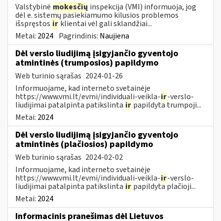
Valstybinė
mokesčių
inspekcija (VMI) informuoja, jog
dėl e. sistemų pasiekiamumo kilusios problemos
išspręstos
ir
klientai vėl gali sklandžiai...
Metai:
2024
Pagrindinis:
Naujiena
Dėl verslo liudijimą įsigyjančio gyventojo
atmintinės (trumposios) papildymo
Web turinio sąrašas
2024-01-26
Informuojame, kad interneto svetainėje
https://www.vmi.lt/evmi/individuali-veikla-
ir
-verslo-
liudijimai patalpinta patikslinta
ir
papildyta trumpoji...
Metai:
2024
Dėl verslo liudijimą įsigyjančio gyventojo
atmintinės (plačiosios) papildymo
Web turinio sąrašas
2024-02-02
Informuojame, kad interneto svetainėje
https://www.vmi.lt/evmi/individuali-veikla-
ir
-verslo-
liudijimai patalpinta patikslinta
ir
papildyta plačioji...
Metai:
2024
Informacinis pranešimas dėl Lietuvos