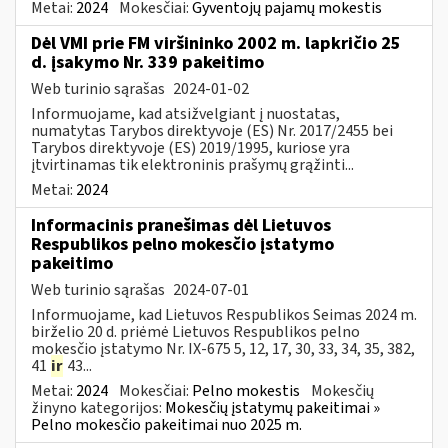
Metai:
2024
Mokesčiai:
Gyventojų pajamų mokestis
Dėl VMI prie FM viršininko 2002 m. lapkričio 25
d. įsakymo Nr. 339 pakeitimo
Web turinio sąrašas
2024-01-02
Informuojame, kad atsižvelgiant į nuostatas,
numatytas Tarybos direktyvoje (ES) Nr. 2017/2455 bei
Tarybos direktyvoje (ES) 2019/1995, kuriose yra
įtvirtinamas tik elektroninis prašymų grąžinti...
Metai:
2024
Informacinis pranešimas dėl Lietuvos
Respublikos pelno mokesčio įstatymo
pakeitimo
Web turinio sąrašas
2024-07-01
Informuojame, kad Lietuvos Respublikos Seimas 2024 m.
birželio 20 d. priėmė Lietuvos Respublikos pelno
mokesčio įstatymo Nr. IX-675 5, 12, 17, 30, 33, 34, 35, 382,
41
ir
43...
Metai:
2024
Mokesčiai:
Pelno mokestis
Mokesčių
žinyno kategorijos:
Mokesčių įstatymų pakeitimai »
Pelno mokesčio pakeitimai nuo 2025 m.