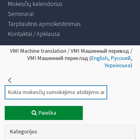
Mokesčių kalendorius
Seminarai
Tarptautinis apmokestinimas
Kontaktai / Apklausa
VMI Machine translation / VMI Машинный перевод /
VMI Машинний переклад (
English
,
Русский
,
Українська
)
Paieška
Kategorijos