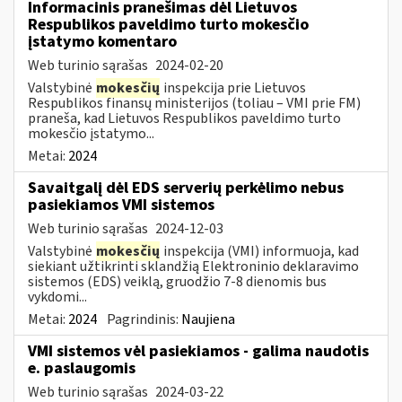
Informacinis pranešimas dėl Lietuvos
Respublikos paveldimo turto mokesčio
įstatymo komentaro
Web turinio sąrašas
2024-02-20
Valstybinė
mokesčių
inspekcija prie Lietuvos
Respublikos finansų ministerijos (toliau – VMI prie FM)
praneša, kad Lietuvos Respublikos paveldimo turto
mokesčio įstatymo...
Metai:
2024
Savaitgalį dėl EDS serverių perkėlimo nebus
pasiekiamos VMI sistemos
Web turinio sąrašas
2024-12-03
Valstybinė
mokesčių
inspekcija (VMI) informuoja, kad
siekiant užtikrinti sklandžią Elektroninio deklaravimo
sistemos (EDS) veiklą, gruodžio 7-8 dienomis bus
vykdomi...
Metai:
2024
Pagrindinis:
Naujiena
VMI sistemos vėl pasiekiamos - galima naudotis
e. paslaugomis
Web turinio sąrašas
2024-03-22