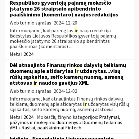
Respublikos gyventojų pajamų mokesčio
įstatymo 26 straipsnio apibendrinto
paaiškinimo (komentaro) naujos redakcijos
Web turinio sąrašas
2024-12-20
Informuojame, kad parengtas
ir
nauja redakcija
išdėstytas Lietuvos Respublikos gyventojų pajamų
mokesčio įstatymo 26 straipsnio apibendrintas
paaiškinimas (komentaras) ...
Metai:
2024
Dėl atnaujinto Finansų rinkos dalyvių teikiamų
duomenų apie atidarytas
ir
uždarytas...visų
rūšių sąskaitas, seifo kamerų nuomą, asmenų
atstovus
ir
naudos gavėjus XML
Web turinio sąrašas
2024-12-02
Informuojame, kad atnaujintas Finansų rinkos dalyvių
teikiamų duomenų apie atidarytas
ir
uždarytas visų rūšių
sąskaitas, seifo kamerų nuomą, asmenų atstovus...
Metai:
2024
Mokesčių žinyno kategorijos:
Prašymai,
pažymos ir mokėjimo duomenys » Duomenų teikimas
VMI » Raštai, paaiškinimai Fintech
leidinio „Nenuolatinio Lietuvos gyventojo