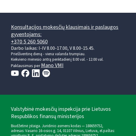
Konsultacijos mokesčių klausimais ir paslaugos
gyventojams:
+370 5 260 5060
Darbo laikas: I-IV 8.00-17.00, V 8.00-15.45.
Prieššventinę dieną - viena valanda trumpiau.
Kiekvieno mėnesio antrą penktadienį 8.00 val. - 12.00 val.
Mano VMI
Paklausimas per
Valstybinė mokesčių inspekcija prie Lietuvos
Respublikos finansų ministerijos
Biudžetinė įstaiga. Juridinio asmens kodas — 188659752,
adresas: Vasario 16-osios g. 14, 01107 Vilnius, Lietuva, el.paštas:
vmi@vmi.lt
, E. pristatymo dėžutės adresas 188659752