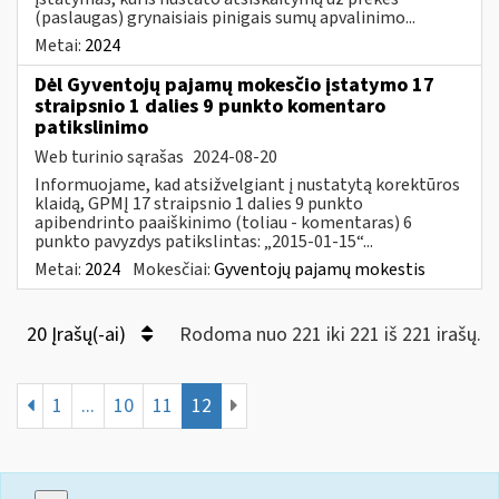
(paslaugas) grynaisiais pinigais sumų apvalinimo...
Metai:
2024
Dėl Gyventojų pajamų mokesčio įstatymo 17
straipsnio 1 dalies 9 punkto komentaro
patikslinimo
Web turinio sąrašas
2024-08-20
Informuojame, kad atsižvelgiant į nustatytą korektūros
klaidą, GPMĮ 17 straipsnio 1 dalies 9 punkto
apibendrinto paaiškinimo (toliau - komentaras) 6
punkto pavyzdys patikslintas: „2015-01-15“...
Metai:
2024
Mokesčiai:
Gyventojų pajamų mokestis
20 Įrašų(-ai)
Rodoma nuo 221 iki 221 iš 221 irašų.
1
...
10
11
12