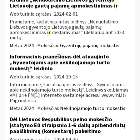
Lietuvoje gautų pajamų apmokestinimas
ir
Web turinio sąrašas
2024-02-01
Pranešame, kad atnaujintas leidinys „Nenuolatinio
Lietuvos gyventojo Lietuvoje gautų pajamų
apmokestinimas
ir
deklaravimas“ (deklaruojant 2023
metų...
Metai:
2024
Mokesčiai:
Gyventojų pajamų mokestis
Informacinis pranešimas dėl atnaujinto
„Gyventojams apie nekilnojamojo turto
mokestį“ leidinio
Web turinio sąrašas
2024-10-15
Informuojame, kad atnaujintas leidinys „Gyventojams
apie nekilnojamojo turto mokestį“. Leidinys skelbiamas
VMI prie FM[1] interneto svetainėje adresu: www.vmi.lt/
Pagrindinis /...
Metai:
2024
Mokesčiai:
Nekilnojamojo turto mokestis
Dėl Lietuvos Respublikos pelno mokesčio
įstatymo 50 straipsnio 1-6 dalių apibendrintų
paaiškinimų (komentarų) pakeitimo
Web turinio sąrašas
2024-04-30