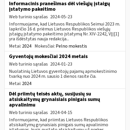
Informacinis pranešimas dėl viešųjų įstaigų
įstatymo pakeitimo
Web turinio sąrašas
2024-05-23
Informuojame, kad Lietuvos Respublikos Seimui 2023 m.
lapkričio 16 d. priėmus Lietuvos Respublikos viešųjų
įstaigų įstatymo pakeitimo įstatymą Nr. XIV-2242, VĮĮ[1]
yra išdėstytas nauja redakcija...
Metai:
2024
Mokesčiai:
Pelno mokestis
Gyventojų mokesčiai 2024 metais
Web turinio sąrašas
2024-01-23
Nuolatinių Lietuvos gyventojų pajamų apmokestinimo
tvarką nuo 2024 m. sausio 1 dienos rasite čia.
Metai:
2024
Dėl priimtų teisės aktų, susijusių su
atsiskaitymų grynaisiais pinigais sumų
apvalinimu
Web turinio sąrašas
2024-04-15
Informuojame, kad priimtas Lietuvos Respublikos
atsiskaitymų grynaisiais pinigais sumų apvalinimo
įstatymas, kuris nustato atsiskaitymų už prekes