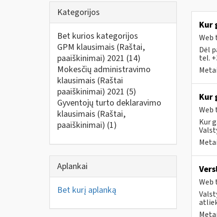
Kategorijos
Kur 
Bet kurios kategorijos
Web t
GPM klausimais (Raštai,
Dėl p
paaiškinimai) 2021
(14)
tel. 
Mokesčių administravimo
Metai
klausimais (Raštai
paaiškinimai) 2021
(5)
Kur 
Gyventojų turto deklaravimo
Web t
klausimais (Raštai,
Kur g
paaiškinimai)
(1)
Valst
Metai
Aplankai
Vers
Web t
Bet kurį aplanką
Valst
atlie
Metai