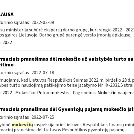
LAUSA
urinio sąrašas
2022-02-09
sų ministerija subūrė ekspertų darbo grupę, kuri rengia 2022 - 202
os gaires Lietuvoje. Darbo grupė parengė verslo įmonių apklausą,..
:
2022
rmacinis pranešimas dėl mokesčio už valstybės turto na
itimo
urinio sąrašas
2022-07-18
muojame, kad Lietuvos Respublikos Seimas 2022 m. birželio 28 d.
ybės turto naudojimą patikėjimo teise įstatymo Nr. IX-2332 5 strai
:
2022
Mokesčiai:
Pelno mokestis
Pagrindinis:
Mokesčio naujien
rmacinis pranešimas dėl Gyventojų pajamų mokesčio įst
urinio sąrašas
2022-07-25
ybinė
mokesčių
inspekcija prie Lietuvos Respublikos finansų mini
macinį pranešimą dėl Lietuvos Respublikos gyventojų pajamų...