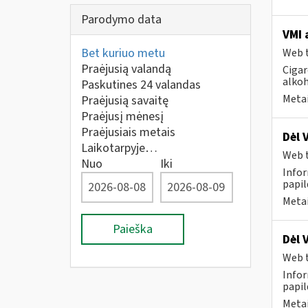
Parodymo data
VMI 
Bet kuriuo metu
Web t
Praėjusią valandą
Cigar
alkoh
Paskutines 24 valandas
Metai
Praėjusią savaitę
Praėjusį mėnesį
Praėjusiais metais
Dėl 
Laikotarpyje…
Web t
Nuo
Iki
Infor
papi
Metai
Paieška
Dėl 
Web t
Infor
papi
Metai