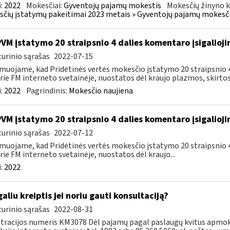
:
2022
Mokesčiai:
Gyventojų pajamų mokestis
Mokesčių žinyno k
čių įstatymų pakeitimai 2023 metais » Gyventojų pajamų mokesči
PVM įstatymo 20 straipsnio 4 dalies komentaro įsigalioj
urinio sąrašas
2022-07-15
muojame, kad Pridėtinės vertės mokesčio įstatymo 20 straipsnio 4 
rie FM interneto svetainėje, nuostatos dėl kraujo plazmos, skirtos.
:
2022
Pagrindinis:
Mokesčio naujiena
PVM įstatymo 20 straipsnio 4 dalies komentaro įsigalioj
urinio sąrašas
2022-07-12
muojame, kad Pridėtinės vertės mokesčio įstatymo 20 straipsnio 4 
rie FM interneto svetainėje, nuostatos dėl kraujo...
:
2022
galiu kreiptis jei noriu gauti konsultaciją?
urinio sąrašas
2022-08-31
tracijos numeris KM3078 Dėl pajamų pagal paslaugų kvitus apmo