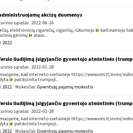
administruojamų akcizų duomenys
urinio sąrašas
2022-06-16
ečių, elektroninių cigarečių, cigarilių, rūkomojo
ir
kaitinamojo tab
olinių gėrimų
ir
alaus...
:
2022
Verslo liudijimą įsigyjančio gyventojo atmintinės (trum
urinio sąrašas
2022-01-28
muojame, kad interneto svetainėje https://www.vmi.lt/evmi/indivi
ldyta
ir
patikslinta trumpoji...
:
2022
Mokesčiai:
Gyventojų pajamų mokestis
Verslo liudijimą įsigyjančio gyventojo atmintinės (trum
urinio sąrašas
2022-01-28
muojame, kad interneto svetainėje https://www.vmi.lt/evmi/indivi
ldyta
ir
patikslinta trumpoji...
:
2022
Mokesčiai:
Gyventojų pajamų mokestis