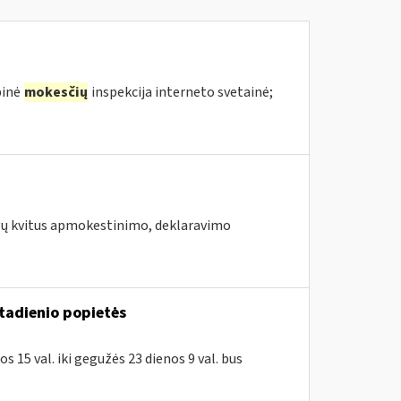
binė
mokesčių
inspekcija interneto svetainė;
augų kvitus apmokestinimo, deklaravimo
ktadienio popietės
 15 val. iki gegužės 23 dienos 9 val. bus