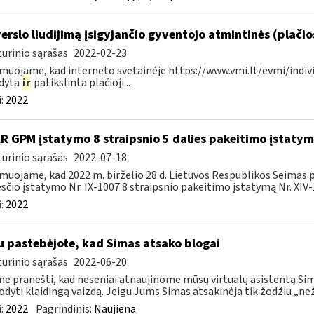
verslo liudijimą įsigyjančio gyventojo atmintinės (plači
urinio sąrašas
2022-02-23
muojame, kad interneto svetainėje https://www.vmi.lt/evmi/indivi
ldyta
ir
patikslinta plačioji...
:
2022
LR GPM įstatymo 8 straipsnio 5 dalies pakeitimo įstaty
urinio sąrašas
2022-07-18
muojame, kad 2022 m. birželio 28 d. Lietuvos Respublikos Seimas
čio įstatymo Nr. IX-1007 8 straipsnio pakeitimo įstatymą Nr. XIV-1
:
2022
u pastebėjote, kad Simas atsako blogai
urinio sąrašas
2022-06-20
e pranešti, kad neseniai atnaujinome mūsų virtualų asistentą Simą
rodyti klaidingą vaizdą. Jeigu Jums Simas atsakinėja tik žodžiu „neži
:
2022
Pagrindinis:
Naujiena