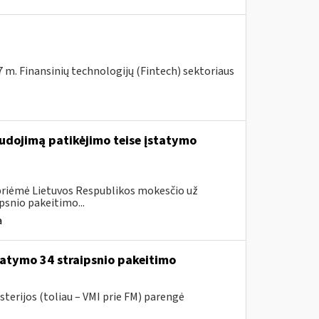
7 m. Finansinių technologijų (Fintech) sektoriaus
.
udojimą patikėjimo teise įstatymo
 priėmė Lietuvos Respublikos mokesčio už
psnio pakeitimo...
a
atymo 34 straipsnio pakeitimo
sterijos (toliau – VMI prie FM) parengė