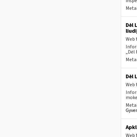
inspe
Metai
Dėl 
liud
Web t
Infor
„Dėl 
Metai
Dėl 
Web t
Infor
mokes
Metai
Gyven
Apkl
Web t