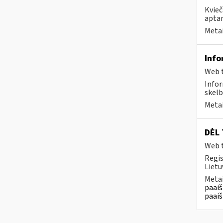
Kvieč
aptar
Metai
Info
Web t
Infor
skelb
Metai
DĖL 
Web t
Regis
Lietu
Metai
paaiš
paaiš