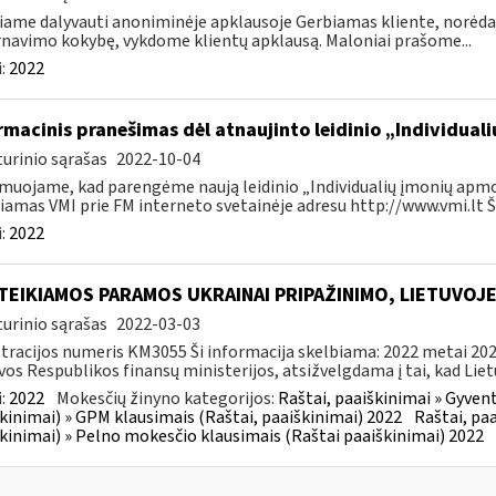
iame dalyvauti anoniminėje apklausoje Gerbiamas kliente, norėd
navimo kokybę, vykdome klientų apklausą. Maloniai prašome...
:
2022
rmacinis pranešimas dėl atnaujinto leidinio „Individu
urinio sąrašas
2022-10-04
muojame, kad parengėme naują leidinio „Individualių įmonių apmok
iamas VMI prie FM interneto svetainėje adresu http://www.vmi.lt Šis
:
2022
TEIKIAMOS PARAMOS UKRAINAI PRIPAŽINIMO, LIETUVOJ
urinio sąrašas
2022-03-03
tracijos numeris KM3055 Ši informacija skelbiama: 2022 metai 202
vos Respublikos finansų ministerijos, atsižvelgdama į tai, kad Lietu
:
2022
Mokesčių žinyno kategorijos:
Raštai, paaiškinimai » Gyven
kinimai) » GPM klausimais (Raštai, paaiškinimai) 2022
Raštai, pa
kinimai) » Pelno mokesčio klausimais (Raštai paaiškinimai) 2022