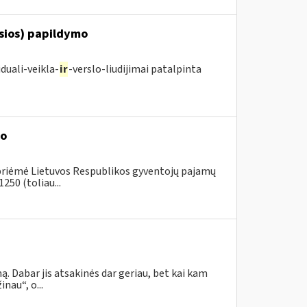
osios) papildymo
duali-veikla-
ir
-verslo-liudijimai patalpinta
mo
 priėmė Lietuvos Respublikos gyventojų pajamų
250 (toliau...
. Dabar jis atsakinės dar geriau, bet kai kam
nau“, o...