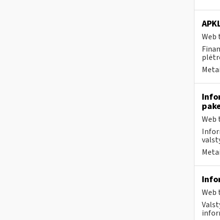
APK
Web t
Finan
plėtr
Metai
Info
pake
Web t
Infor
valst
Metai
Info
Web t
Valst
infor