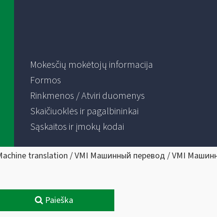
Mokesčių mokėtojų informacija
Formos
Rinkmenos / Atviri duomenys
Skaičiuoklės ir pagalbininkai
Sąskaitos ir įmokų kodai
Machine translation / VMI Машинный перевод / VMI Машин
Paieška