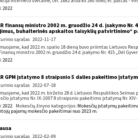
kcija interneto svetainė; tel. 1882 arba 85 260 5060; el. paštas -
vm
:
2022
LR finansų ministro 2002 m. gruodžio 24 d. įsakymo Nr. 41
ijimus, buhalterinės apskaitos taisyklių patvirtinimo“ 
urinio sąrašas
2022-11-17
muojame, kad 2022 m. spalio 18 dieną buvo priimtas Lietuvos Resp
Finansų ministro 2002 m. gruodžio 24 d. įsakymo Nr. 415 „Dėl Gyvent
:
2022
LR GPM įstatymo 8 straipsnio 5 dalies pakeitimo įstaty
urinio sąrašas
2022-07-18
muojame, kad 2022 m. birželio 28 d. Lietuvos Respublikos Seimas
čio įstatymo Nr. IX-1007 8 straipsnio pakeitimo įstatymą Nr. XIV-1
:
2022
Mokesčių žinyno kategorijos:
Mokesčių įstatymų pakeitima
tojų pajamų mokesčio pakeitimai nuo 2023 m.
ausa
urinio sąrašas
2022-02-09