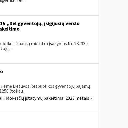
i@vmi.lt
Dėl...
5 „Dėl gyventojų, įsigijusių verslo
pakeitimo
ublikos finansų ministro įsakymas Nr. 1K-339
ojų,...
mo
 priėmė Lietuvos Respublikos gyventojų pajamų
250 (toliau...
i » Mokesčių įstatymų pakeitimai 2023 metais »