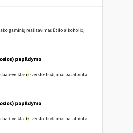
ako gaminių realizavimas Etilo alkoholio,
posios) papildymo
duali-veikla-
ir
-verslo-liudijimai patalpinta
posios) papildymo
duali-veikla-
ir
-verslo-liudijimai patalpinta