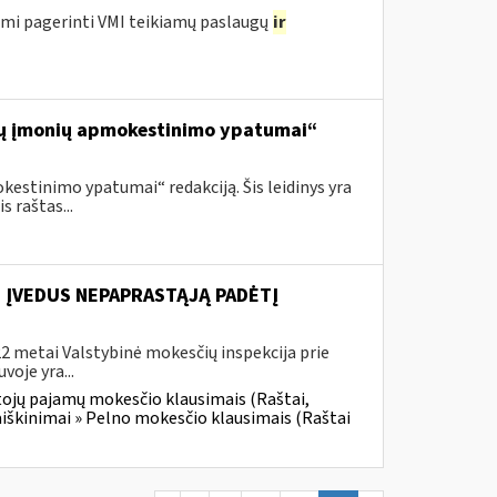
ami pagerinti VMI teikiamų paslaugų
ir
alių įmonių apmokestinimo ypatumai“
estinimo ypatumai“ redakciją. Šis leidinys yra
 raštas...
E ĮVEDUS NEPAPRASTĄJĄ PADĖTĮ
2 metai Valstybinė mokesčių inspekcija prie
voje yra...
tojų pajamų mokesčio klausimais (Raštai,
aiškinimai » Pelno mokesčio klausimais (Raštai