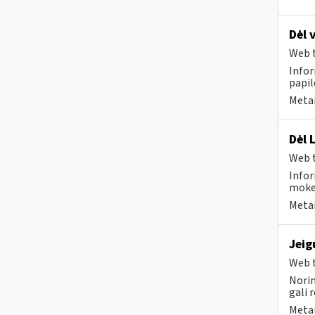
Dėl 
Web t
Infor
papi
Metai
Dėl 
Web t
Infor
mokes
Metai
Jeig
Web t
Norim
gali 
Metai