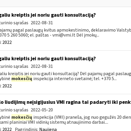
galiu kreiptis jei noriu gauti konsultaciją?
urinio sąrašas
2022-08-31
ajamų pagal paslaugų kvitus apmokestinimo, deklaravimo Valsty
+370 5 260 5060; el. paštas -
vmi@vmi.lt
Dėl įmokų...
:
2022
galiu kreiptis jei noriu gauti konsultaciją?
urinio sąrašas
2022-08-31
aliu kreiptis jei noriu gauti konsultaciją? Dėl pajamų pagal pasl
ybinė
mokesčių
inspekcija interneto svetainė; tel. +370 5...
:
2022
lo liudijimų neįsigijusius VMI ragina tai padaryti iki pen
urinio sąrašas
2022-05-20
ybinė
mokesčių
inspekcija (VMI) praneša, jog nuo gegužės 20 dienos
kami planiniai VMI vidinių sistemų atnaujinimo darbai....
:
2022
Pagrindinis:
Naujiena