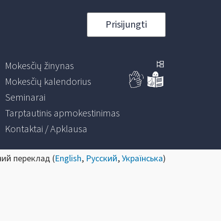
Prisijungti
Mokesčių žinynas
Mokesčių kalendorius
Seminarai
Tarptautinis apmokestinimas
Kontaktai / Apklausa
ний переклад (
English
,
Русский
,
Українська
)