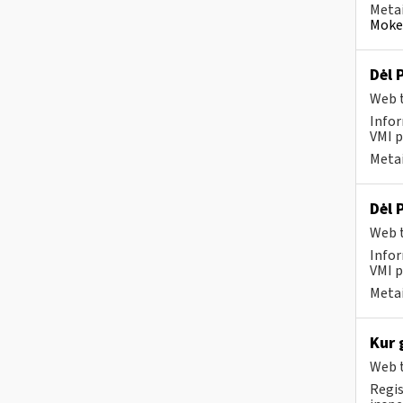
Metai
Mokes
Dėl 
Web t
Infor
VMI p
Metai
Dėl 
Web t
Infor
VMI p
Metai
Kur 
Web t
Regis