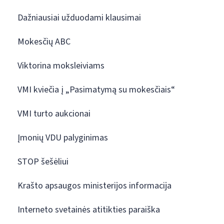
Dažniausiai užduodami klausimai
Mokesčių ABC
Viktorina moksleiviams
VMI kviečia į „Pasimatymą su mokesčiais“
VMI turto aukcionai
Įmonių VDU palyginimas
STOP šešėliui
Krašto apsaugos ministerijos informacija
Interneto svetainės atitikties paraiška