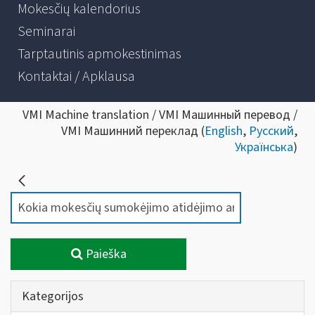
Mokesčių kalendorius
Seminarai
Tarptautinis apmokestinimas
Kontaktai / Apklausa
VMI Machine translation / VMI Машинный перевод /
VMI Машинний переклад (
English
,
Русский
,
Українська
)
Paieška
Kategorijos