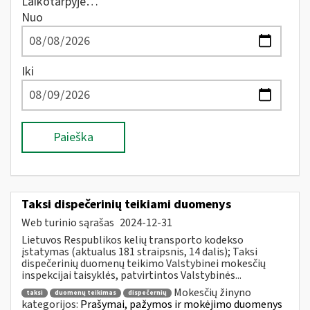
Laikotarpyje…
Nuo
Iki
Paieška
Taksi dispečerinių teikiami duomenys
Web turinio sąrašas
2024-12-31
Lietuvos Respublikos kelių transporto kodekso
įstatymas (aktualus 181 straipsnis, 14 dalis); Taksi
dispečerinių duomenų teikimo Valstybinei mokesčių
inspekcijai taisyklės, patvirtintos Valstybinės...
Mokesčių žinyno
taksi
duomenų teikimas
dispečernių
kategorijos:
Prašymai, pažymos ir mokėjimo duomenys