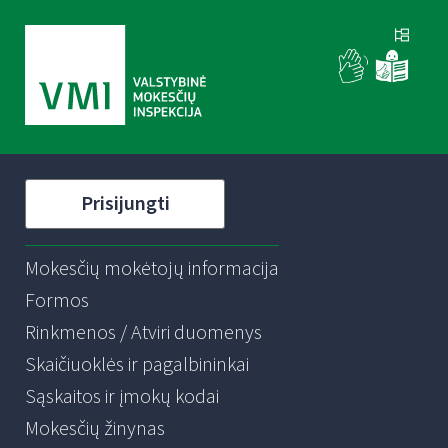
Prisijungti
Mokesčių mokėtojų informacija
Formos
Rinkmenos / Atviri duomenys
Skaičiuoklės ir pagalbininkai
Sąskaitos ir įmokų kodai
Mokesčių žinynas