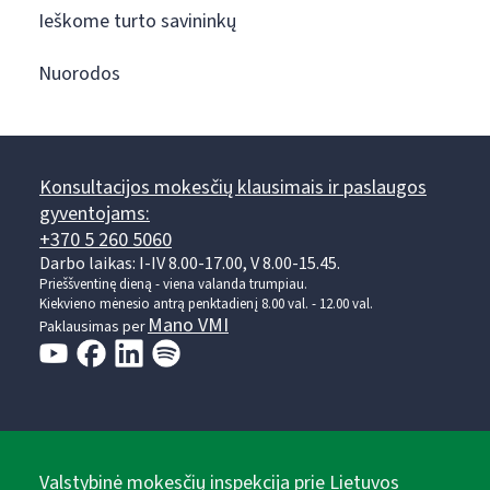
Ieškome turto savininkų
Nuorodos
Konsultacijos mokesčių klausimais ir paslaugos
gyventojams:
+370 5 260 5060
Darbo laikas: I-IV 8.00-17.00, V 8.00-15.45.
Prieššventinę dieną - viena valanda trumpiau.
Kiekvieno mėnesio antrą penktadienį 8.00 val. - 12.00 val.
Mano VMI
Paklausimas per
Valstybinė mokesčių inspekcija prie Lietuvos