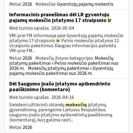
Metai:
2026
Mokesčiai:
Gyventojų pajamų mokestis
Informacinis pranešimas dėl LR gyventojų
pajamų mokesčio įstatymo 17 straipsnio
ir
Web turinio sąrašas
2026-05-04
VMI prie FM informuoja apie Gyventojų pajamų mokesčio
įstatymo 17 straipsnio
ir
Pelno mokesčio įstatymo 12
straipsnio pakeitimus Daugiau informacijos pateikta
VMI prie FM...
Metai:
2026
Mokesčių žinyno kategorijos:
Mokesčių
įstatymų pakeitimai » Pelno mokesčio pakeitimai nuo
2026 m.
Mokesčių įstatymų pakeitimai » Gyventojų
pajamų mokesčio pakeitimai nuo 2026 m.
Dėl Saugumo įnašo įstatymo apibendrinto
paaiškinimo (komentaro)
Web turinio sąrašas
2026-04-16
Siekdami užtikrinti sklandų
mokesčių
įstatymų
įgyvendinimą, parengėme Lietuvos Respublikos
saugumo įnašo įstatymo apibendrintą paaiškinimą
(komentarą), kurį galima rasti...
Metai:
2026