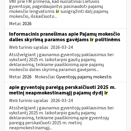
VMI prie FM primena, kad nuolatiniai Lietuvos
gyventojai, pageidaujantys pasinaudoti pajamų
mokesčio lengvatomis
ir
susigrąžinti dalį pajamų
mokesčio, išskaičiuoto...
Metai:
2026
Informacinis pranešimas apie Pajamų mokesčio
dalies skyrimą paramos gavėjams
ir
politinėms
Web turinio sąrašas
2026-03-24
Atsižvelgiant į gaunamus gyventojų paklausimus bei
vykstantį 2025 m. laikotarpio gautų pajamų
deklaravimą, teikiame paaiškinimą apie pajamų
mokesčio dalies skyrimą paramos gavėjams...
Metai:
2026
Mokesčiai:
Gyventojų pajamų mokestis
apie gyventojų pareigą perskaičiuoti 2025 m.
metinį neapmokestinamąjį pajamų dydį
ir
Web turinio sąrašas
2026-03-24
Atsižvelgiant į gaunamus gyventojų paklausimus bei
vykstantį 2025 m. laikotarpio gautų pajamų
deklaravimą, teikiame paaiškinimą apie gyventojų
pareigą perskaičiuoti 2025 m. metinį
neapmokestinamąjį...