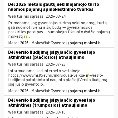
Dėl 2025 metais gautų nekilnojamojo turto
nuomos pajamų apmokestinimo tvarkos
Web turinio sąrašas
2026-03-24
Primename, jog gyventojas turimą nekilnojamąjį turtą
gali nuomoti vienu iš šių būdų: — gyvenamosios
paskirties patalpas — sumokėjus fiksuoto dydžio pajamų
mokestį
ir
...
Metai:
2026
Mokesčiai:
Gyventojų pajamų mokestis
Dėl verslo liudijimą įsigyjančio gyventojo
atmintinės (plačiosios) atnaujinimo
Web turinio sąrašas
2026-07-23
Informuojame, kad interneto svetainėje
https://www.vmi.lt/evmi/individuali-veikla-
ir
-verslo-
liudijimai patalpinta atnaujinta plačioji Verslo liudijimą
įsigijusio gyventojo...
Metai:
2026
Mokesčiai:
Gyventojų pajamų mokestis
Dėl verslo liudijimą įsigyjančio gyventojo
atmintinės (trumposios) atnaujinimo
Web turinio sąrašas
2026-03-10