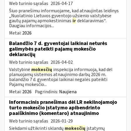
Web turinio sąrašas
2026-04-17
Šiuo pranešimu informuojame, kad atnaujintas leidinys
„Nuolatinio Lietuvos gyventojo užsienio valstybėse
gautų pajamų apmokestinimas
ir
deklaravimas“.
Daugiau informacijos...
Metai:
2026
Balandžio 7 d. gyventojai laikinai neturės
galimybės pateikti pajamų mokesčio
deklaracijų
Web turinio sąrašas
2026-04-02
Valstybinė
mokesčių
inspekcija informuoja, kad dėl
planuojamų sistemos atnaujinimo darbų 2026 m.
balandžio 7 d. gyventojai laikinai negalės pateikti
Pajamų mokesčio...
Metai:
2026
Pagrindinis:
Naujiena
Informacinis pranešimas dėl LR nekilnojamojo
turto mokesčio įstatymo apibendrinto
paaiškinimo (komentaro) atnaujinimo
Web turinio sąrašas
2026-01-29
Siekdami užtikrinti sklandų
mokesčių
įstatymų