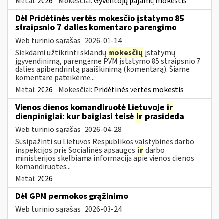
Metai:
2026
Mokesčiai:
Gyventojų pajamų mokestis
Dėl Pridėtinės vertės mokesčio įstatymo 85
straipsnio 7 dalies komentaro parengimo
Web turinio sąrašas
2026-01-14
Siekdami užtikrinti sklandų
mokesčių
įstatymų
įgyvendinimą, parengėme PVM įstatymo 85 straipsnio 7
dalies apibendrintą paaiškinimą (komentarą). Šiame
komentare pateikėme...
Metai:
2026
Mokesčiai:
Pridėtinės vertės mokestis
Vienos dienos komandiruotė Lietuvoje
ir
dienpinigiai: kur baigiasi teisė
ir
prasideda
Web turinio sąrašas
2026-04-28
Susipažinti su Lietuvos Respublikos valstybinės darbo
inspekcijos prie Socialinės apsaugos
ir
darbo
ministerijos skelbiama informacija apie vienos dienos
komandiruotes...
Metai:
2026
Dėl GPM permokos grąžinimo
Web turinio sąrašas
2026-03-24