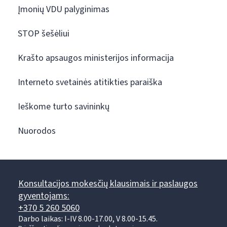
Įmonių VDU palyginimas
STOP šešėliui
Krašto apsaugos ministerijos informacija
Interneto svetainės atitikties paraiška
Ieškome turto savininkų
Nuorodos
Konsultacijos mokesčių klausimais ir paslaugos
gyventojams:
+370 5 260 5060
Darbo laikas: I-IV 8.00-17.00, V 8.00-15.45.