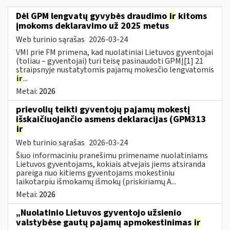
Dėl GPM lengvatų gyvybės draudimo
ir
kitoms
įmokoms deklaravimo už 2025 metus
Web turinio sąrašas
2026-03-24
VMI prie FM primena, kad nuolatiniai Lietuvos gyventojai
(toliau – gyventojai) turi teisę pasinaudoti GPMĮ[1] 21
straipsnyje nustatytomis pajamų mokesčio lengvatomis
ir
...
Metai:
2026
prievolių teikti gyventojų pajamų mokestį
išskaičiuojančio asmens deklaracijas (GPM313
ir
Web turinio sąrašas
2026-03-24
Šiuo informaciniu pranešimu primename nuolatiniams
Lietuvos gyventojams, kokiais atvejais jiems atsiranda
pareiga nuo kitiems gyventojams mokestiniu
laikotarpiu išmokamų išmokų (priskiriamų A...
Metai:
2026
„Nuolatinio Lietuvos gyventojo užsienio
valstybėse gautų pajamų apmokestinimas
ir