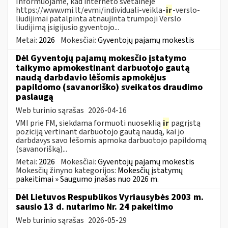
Informuojame, kad interneto svetainėje
https://www.vmi.lt/evmi/individuali-veikla-
ir
-verslo-
liudijimai patalpinta atnaujinta trumpoji Verslo
liudijimą įsigijusio gyventojo...
Metai:
2026
Mokesčiai:
Gyventojų pajamų mokestis
Dėl Gyventojų pajamų mokesčio įstatymo
taikymo apmokestinant darbuotojo gautą
naudą darbdavio lėšomis apmokėjus
papildomo (savanoriško) sveikatos draudimo
paslaugą
Web turinio sąrašas
2026-04-16
VMI prie FM, siekdama formuoti nuoseklią
ir
pagrįstą
poziciją vertinant darbuotojo gautą naudą, kai jo
darbdavys savo lėšomis apmoka darbuotojo papildomą
(savanorišką)...
Metai:
2026
Mokesčiai:
Gyventojų pajamų mokestis
Mokesčių žinyno kategorijos:
Mokesčių įstatymų
pakeitimai » Saugumo įnašas nuo 2026 m.
Dėl Lietuvos Respublikos Vyriausybės 2003 m.
sausio 13 d. nutarimo Nr. 24 pakeitimo
Web turinio sąrašas
2026-05-29