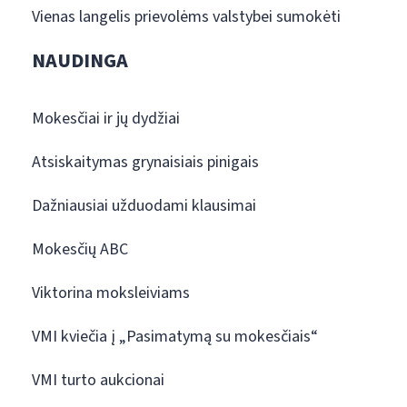
Vienas langelis prievolėms valstybei sumokėti
NAUDINGA
Mokesčiai ir jų dydžiai
Atsiskaitymas grynaisiais pinigais
Dažniausiai užduodami klausimai
Mokesčių ABC
Viktorina moksleiviams
VMI kviečia į „Pasimatymą su mokesčiais“
VMI turto aukcionai