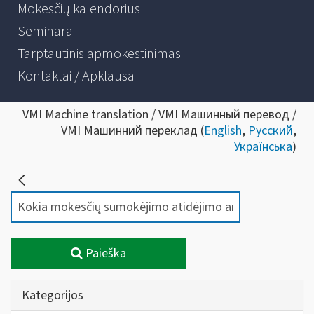
Mokesčių kalendorius
Seminarai
Tarptautinis apmokestinimas
Kontaktai / Apklausa
VMI Machine translation / VMI Машинный перевод /
VMI Машинний переклад (
English
,
Русский
,
Українська
)
Paieška
Kategorijos