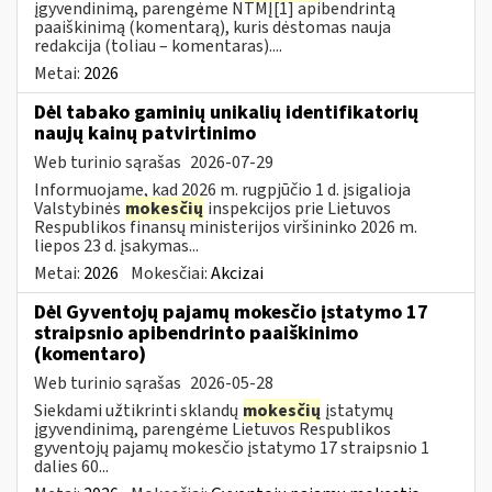
įgyvendinimą, parengėme NTMĮ[1] apibendrintą
paaiškinimą (komentarą), kuris dėstomas nauja
redakcija (toliau – komentaras)....
Metai:
2026
Dėl tabako gaminių unikalių identifikatorių
naujų kainų patvirtinimo
Web turinio sąrašas
2026-07-29
Informuojame, kad 2026 m. rugpjūčio 1 d. įsigalioja
Valstybinės
mokesčių
inspekcijos prie Lietuvos
Respublikos finansų ministerijos viršininko 2026 m.
liepos 23 d. įsakymas...
Metai:
2026
Mokesčiai:
Akcizai
Dėl Gyventojų pajamų mokesčio įstatymo 17
straipsnio apibendrinto paaiškinimo
(komentaro)
Web turinio sąrašas
2026-05-28
Siekdami užtikrinti sklandų
mokesčių
įstatymų
įgyvendinimą, parengėme Lietuvos Respublikos
gyventojų pajamų mokesčio įstatymo 17 straipsnio 1
dalies 60...