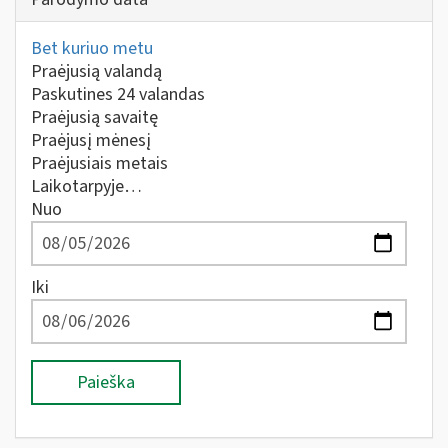
Bet kuriuo metu
Praėjusią valandą
Paskutines 24 valandas
Praėjusią savaitę
Praėjusį mėnesį
Praėjusiais metais
Laikotarpyje…
Nuo
Iki
Paieška