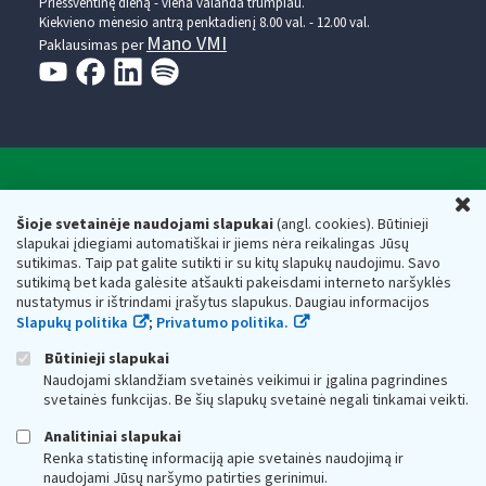
Prieššventinę dieną - viena valanda trumpiau.
Kiekvieno mėnesio antrą penktadienį 8.00 val. - 12.00 val.
Mano VMI
Paklausimas per
Valstybinė mokesčių inspekcija prie Lietuvos
U
Respublikos finansų ministerijos
Šioje svetainėje naudojami slapukai
(angl. cookies). Būtinieji
slapukai įdiegiami automatiškai ir jiems nėra reikalingas Jūsų
Biudžetinė įstaiga. Juridinio asmens kodas — 188659752,
sutikimas. Taip pat galite sutikti ir su kitų slapukų naudojimu. Savo
adresas: Vasario 16-osios g. 14, 01107 Vilnius, Lietuva, el.paštas:
sutikimą bet kada galėsite atšaukti pakeisdami interneto naršyklės
vmi@vmi.lt
, E. pristatymo dėžutės adresas 188659752
nustatymus ir ištrindami įrašytus slapukus. Daugiau informacijos
Duomenys apie Valstybinę mokesčių inspekciją prie Lietuvos
Slapukų politika
;
Privatumo politika.
Respublikos finansų ministerijos kaupiami ir saugomi Juridinių
asmenų registre
Būtinieji slapukai
Naudojami sklandžiam svetainės veikimui ir įgalina pagrindines
svetainės funkcijas. Be šių slapukų svetainė negali tinkamai veikti.
Analitiniai slapukai
Renka statistinę informaciją apie svetainės naudojimą ir
naudojami Jūsų naršymo patirties gerinimui.