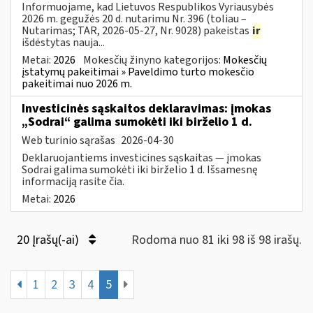
Informuojame, kad Lietuvos Respublikos Vyriausybės
2026 m. gegužės 20 d. nutarimu Nr. 396 (toliau –
Nutarimas; TAR, 2026-05-27, Nr. 9028) pakeistas
ir
išdėstytas nauja...
Metai:
2026
Mokesčių žinyno kategorijos:
Mokesčių
įstatymų pakeitimai » Paveldimo turto mokesčio
pakeitimai nuo 2026 m.
Investicinės sąskaitos deklaravimas: įmokas
„Sodrai“ galima sumokėti iki birželio 1 d.
Web turinio sąrašas
2026-04-30
Deklaruojantiems investicines sąskaitas — įmokas
Sodrai galima sumokėti iki birželio 1 d. Išsamesnę
informaciją rasite čia.
Metai:
2026
20 Įrašų(-ai)
Rodoma nuo 81 iki 98 iš 98 irašų.
1
2
3
4
5