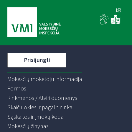
Prisijungti
Mokesčių mokėtojų informacija
Formos
Rinkmenos / Atviri duomenys
Skaičiuoklės ir pagalbininkai
Sąskaitos ir įmokų kodai
Mokesčių žinynas