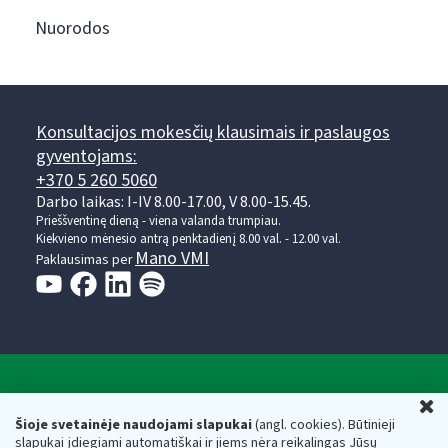
Nuorodos
Konsultacijos mokesčių klausimais ir paslaugos
gyventojams:
+370 5 260 5060
Darbo laikas: I-IV 8.00-17.00, V 8.00-15.45.
Prieššventinę dieną - viena valanda trumpiau.
Kiekvieno mėnesio antrą penktadienį 8.00 val. - 12.00 val.
Mano VMI
Paklausimas per
Valstybinė mokesčių inspekcija prie Lietuvos
U
Respublikos finansų ministerijos
Šioje svetainėje naudojami slapukai
(angl. cookies). Būtinieji
slapukai įdiegiami automatiškai ir jiems nėra reikalingas Jūsų