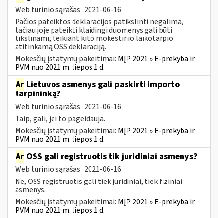
Web turinio sąrašas
2021-06-16
Pačios pateiktos deklaracijos patikslinti negalima,
tačiau joje pateikti klaidingi duomenys gali būti
tikslinami, teikiant kito mokestinio laikotarpio
atitinkamą OSS deklaraciją.
Mokesčių įstatymų pakeitimai:
MĮP 2021 » E-prekyba ir
PVM nuo 2021 m. liepos 1 d.
Ar
Lietuvos asmenys gali paskirti importo
tarpininką?
Web turinio sąrašas
2021-06-16
Taip, gali, jei to pageidauja.
Mokesčių įstatymų pakeitimai:
MĮP 2021 » E-prekyba ir
PVM nuo 2021 m. liepos 1 d.
Ar
OSS gali registruotis tik juridiniai asmenys?
Web turinio sąrašas
2021-06-16
Ne, OSS registruotis gali tiek juridiniai, tiek fiziniai
asmenys.
Mokesčių įstatymų pakeitimai:
MĮP 2021 » E-prekyba ir
PVM nuo 2021 m. liepos 1 d.