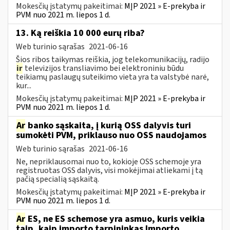
Mokesčių įstatymų pakeitimai:
MĮP 2021 » E-prekyba ir
PVM nuo 2021 m. liepos 1 d.
13. Ką reiškia 10 000 eurų riba?
Web turinio sąrašas
2021-06-16
Šios ribos taikymas reiškia, jog telekomunikacijų, radijo
ir
televizijos transliavimo bei elektroniniu būdu
teikiamų paslaugų suteikimo vieta yra ta valstybė narė,
kur...
Mokesčių įstatymų pakeitimai:
MĮP 2021 » E-prekyba ir
PVM nuo 2021 m. liepos 1 d.
Ar
banko sąskaita, į kurią OSS dalyvis turi
sumokėti PVM, priklauso nuo OSS naudojamos
Web turinio sąrašas
2021-06-16
Ne, nepriklausomai nuo to, kokioje OSS schemoje yra
registruotas OSS dalyvis, visi mokėjimai atliekami į tą
pačią specialią sąskaitą.
Mokesčių įstatymų pakeitimai:
MĮP 2021 » E-prekyba ir
PVM nuo 2021 m. liepos 1 d.
Ar
ES, ne ES schemose yra asmuo, kuris veikia
taip, kaip importo tarpininkas Importo