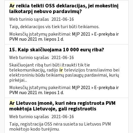
Ar
reikia teikti OSS deklaracijas, jei mokestinį
laikotarpį nebuvo pardavimų?
Web turinio sąrašas
2021-06-16
Taip, deklaracijos vis tiek turi būti teikiamos.
Mokesčių įstatymų pakeitimai:
MĮP 2021 » E-prekyba ir
PVM nuo 2021 m. liepos 1 d.
15. Kaip skaičiuojama 10 000 eurų riba?
Web turinio sąrašas
2021-06-16
Skaičiuojant ribą turi būti įtraukti tik tie
telekomunikacijų, radijo
ir
televizijos transliavimo bei
elektroniniu būdu teikiamų paslaugų pardavimai, kurių
pirkėjai...
Mokesčių įstatymų pakeitimai:
MĮP 2021 » E-prekyba ir
PVM nuo 2021 m. liepos 1 d.
Ar
Lietuvos įmonė, kuri nėra registruota PVM
mokėtoja Lietuvoje, gali registruotis
Web turinio sąrašas
2021-06-16
Taip, registracija OSS nėra susieta su Lietuvos PVM
mokėtojo kodo turėjimu.