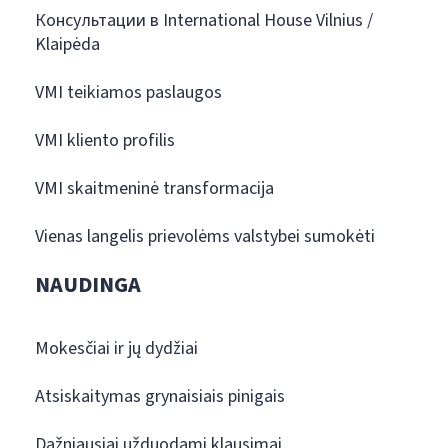
Консультации в International House Vilnius /
Klaipėda
VMI teikiamos paslaugos
VMI kliento profilis
VMI skaitmeninė transformacija
Vienas langelis prievolėms valstybei sumokėti
NAUDINGA
Mokesčiai ir jų dydžiai
Atsiskaitymas grynaisiais pinigais
Dažniausiai užduodami klausimai