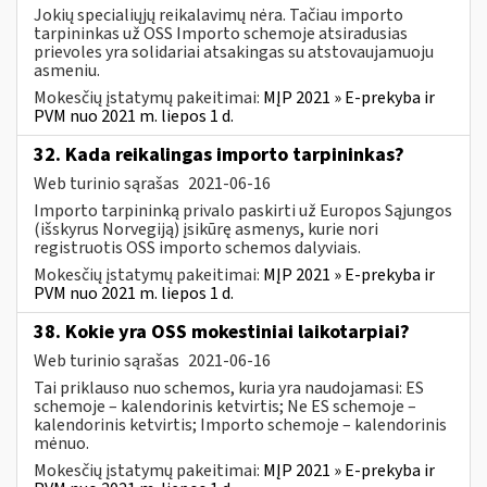
Jokių specialiųjų reikalavimų nėra. Tačiau importo
tarpininkas už OSS Importo schemoje atsiradusias
prievoles yra solidariai atsakingas su atstovaujamuoju
asmeniu.
Mokesčių įstatymų pakeitimai:
MĮP 2021 » E-prekyba ir
PVM nuo 2021 m. liepos 1 d.
32. Kada reikalingas importo tarpininkas?
Web turinio sąrašas
2021-06-16
Importo tarpininką privalo paskirti už Europos Sąjungos
(išskyrus Norvegiją) įsikūrę asmenys, kurie nori
registruotis OSS importo schemos dalyviais.
Mokesčių įstatymų pakeitimai:
MĮP 2021 » E-prekyba ir
PVM nuo 2021 m. liepos 1 d.
38. Kokie yra OSS mokestiniai laikotarpiai?
Web turinio sąrašas
2021-06-16
Tai priklauso nuo schemos, kuria yra naudojamasi: ES
schemoje – kalendorinis ketvirtis; Ne ES schemoje –
kalendorinis ketvirtis; Importo schemoje – kalendorinis
mėnuo.
Mokesčių įstatymų pakeitimai:
MĮP 2021 » E-prekyba ir