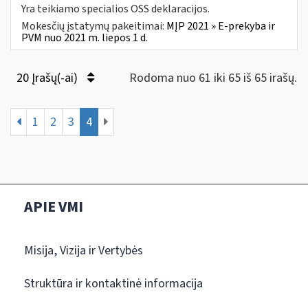
Yra teikiamo specialios OSS deklaracijos.
Mokesčių įstatymų pakeitimai:
MĮP 2021 » E-prekyba ir
PVM nuo 2021 m. liepos 1 d.
20 Įrašų(-ai)
Rodoma nuo 61 iki 65 iš 65 irašų.
1
2
3
4
APIE VMI
Misija, Vizija ir Vertybės
Struktūra ir kontaktinė informacija