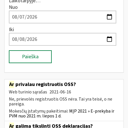
Laikotarpyje…
Nuo
Iki
Paieška
Ar
privalau registruotis OSS?
Web turinio sąrašas
2021-06-16
Ne, prievolės registruotis OSS nėra. Tai yra teisė, o ne
pareiga.
Mokesčių įstatymų pakeitimai:
MĮP 2021 » E-prekyba ir
PVM nuo 2021 m. liepos 1 d.
Ar
galima tikslinti OSS deklaracijas?