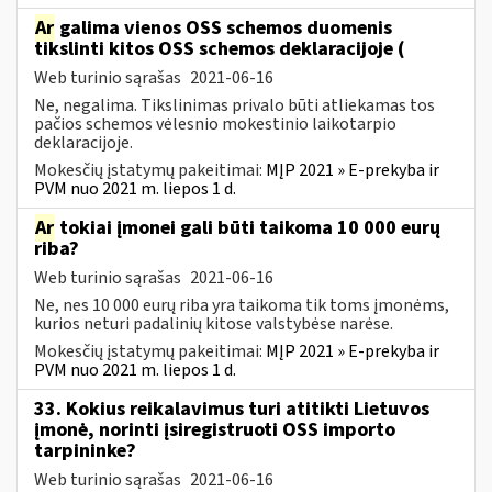
Ar
galima vienos OSS schemos duomenis
tikslinti kitos OSS schemos deklaracijoje (
Web turinio sąrašas
2021-06-16
Ne, negalima. Tikslinimas privalo būti atliekamas tos
pačios schemos vėlesnio mokestinio laikotarpio
deklaracijoje.
Mokesčių įstatymų pakeitimai:
MĮP 2021 » E-prekyba ir
PVM nuo 2021 m. liepos 1 d.
Ar
tokiai įmonei gali būti taikoma 10 000 eurų
riba?
Web turinio sąrašas
2021-06-16
Ne, nes 10 000 eurų riba yra taikoma tik toms įmonėms,
kurios neturi padalinių kitose valstybėse narėse.
Mokesčių įstatymų pakeitimai:
MĮP 2021 » E-prekyba ir
PVM nuo 2021 m. liepos 1 d.
33. Kokius reikalavimus turi atitikti Lietuvos
įmonė, norinti įsiregistruoti OSS importo
tarpininke?
Web turinio sąrašas
2021-06-16