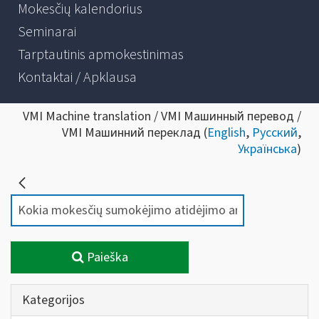
Mokesčių kalendorius
Seminarai
Tarptautinis apmokestinimas
Kontaktai / Apklausa
VMI Machine translation / VMI Машинный перевод /
VMI Машинний переклад (
English
,
Русский
,
Українська
)
Paieška
Kategorijos