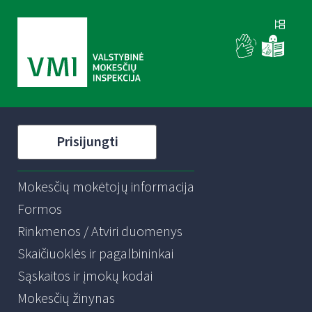
Prisijungti
Mokesčių mokėtojų informacija
Formos
Rinkmenos / Atviri duomenys
Skaičiuoklės ir pagalbininkai
Sąskaitos ir įmokų kodai
Mokesčių žinynas