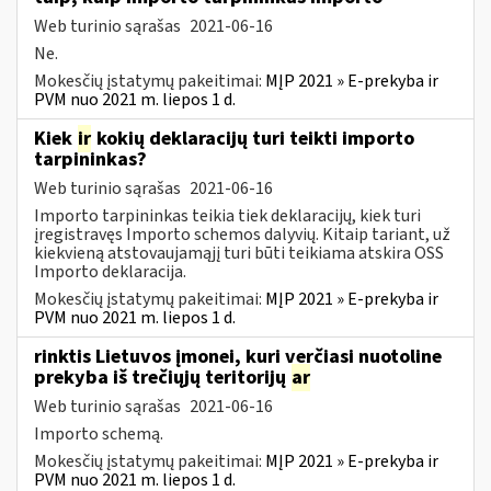
Web turinio sąrašas
2021-06-16
Ne.
Mokesčių įstatymų pakeitimai:
MĮP 2021 » E-prekyba ir
PVM nuo 2021 m. liepos 1 d.
Kiek
ir
kokių deklaracijų turi teikti importo
tarpininkas?
Web turinio sąrašas
2021-06-16
Importo tarpininkas teikia tiek deklaracijų, kiek turi
įregistravęs Importo schemos dalyvių. Kitaip tariant, už
kiekvieną atstovaujamąjį turi būti teikiama atskira OSS
Importo deklaracija.
Mokesčių įstatymų pakeitimai:
MĮP 2021 » E-prekyba ir
PVM nuo 2021 m. liepos 1 d.
rinktis Lietuvos įmonei, kuri verčiasi nuotoline
prekyba iš trečiųjų teritorijų
ar
Web turinio sąrašas
2021-06-16
Importo schemą.
Mokesčių įstatymų pakeitimai:
MĮP 2021 » E-prekyba ir
PVM nuo 2021 m. liepos 1 d.