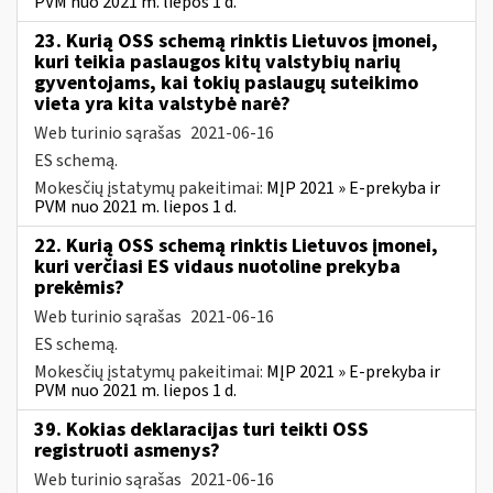
PVM nuo 2021 m. liepos 1 d.
23. Kurią OSS schemą rinktis Lietuvos įmonei,
kuri teikia paslaugos kitų valstybių narių
gyventojams, kai tokių paslaugų suteikimo
vieta yra kita valstybė narė?
Web turinio sąrašas
2021-06-16
ES schemą.
Mokesčių įstatymų pakeitimai:
MĮP 2021 » E-prekyba ir
PVM nuo 2021 m. liepos 1 d.
22. Kurią OSS schemą rinktis Lietuvos įmonei,
kuri verčiasi ES vidaus nuotoline prekyba
prekėmis?
Web turinio sąrašas
2021-06-16
ES schemą.
Mokesčių įstatymų pakeitimai:
MĮP 2021 » E-prekyba ir
PVM nuo 2021 m. liepos 1 d.
39. Kokias deklaracijas turi teikti OSS
registruoti asmenys?
Web turinio sąrašas
2021-06-16