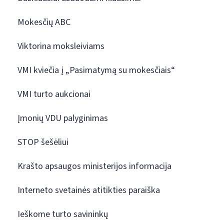
Mokesčių ABC
Viktorina moksleiviams
VMI kviečia į „Pasimatymą su mokesčiais“
VMI turto aukcionai
Įmonių VDU palyginimas
STOP šešėliui
Krašto apsaugos ministerijos informacija
Interneto svetainės atitikties paraiška
Ieškome turto savininkų