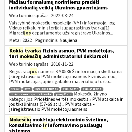
Mažiau formalumų norintiems pradėti
individualią veiklą Ukrainos gyventojams
Web turinio sąrašas
2022-03-24
Valstybinė mokesčių inspekcija (VMI) informuoja, jog
Vidaus reikalų ministerijai supaprastinus tvarką[1]
Migraci
jos
departamente užsiregistravę Ukrainos...
Metai:
2022
Pagrindinis:
Naujiena
Kokia
tvarka
fizinis asmuo, PVM mokėtojas,
turi
mokesčių
administratoriui deklaruoti
Web turinio sąrašas
2018-11-22
Registraci
jos
numeris KM0536 Ši informacija skelbiama:
Įsiregistravusio PVM mokėtoju asmens Fizinis asmuo,
PVM mokėtojas, apie ilgalaikio materialiojo turto...
fr0457
pvm
ilgalaikis turtas
pvmį 58 str
pvm atskaita
Mokesčių žinyno
fizinio asmens pvm atskaita
pvmį 61 str
kategorijos:
Pridėtinės vertės mokestis » PVM atskaita ir
jos tikslinimas (57-69 str.) » PVM atskaita »
Įsiregistravusio PVM mokėtoju asmens
Mokesčių
mokėtojų elektroninio švietimo,
konsultavimo
ir
informavimo paslaugų
sistemos