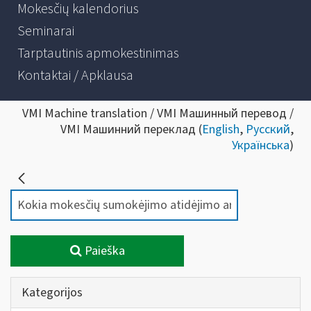
Mokesčių kalendorius
Seminarai
Tarptautinis apmokestinimas
Kontaktai / Apklausa
VMI Machine translation / VMI Машинный перевод /
VMI Машинний переклад (
English
,
Русский
,
Українська
)
Paieška
Kategorijos