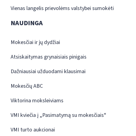
Vienas langelis prievolėms valstybei sumokėti
NAUDINGA
Mokesčiai ir jų dydžiai
Atsiskaitymas grynaisiais pinigais
Dažniausiai užduodami klausimai
Mokesčių ABC
Viktorina moksleiviams
VMI kviečia į „Pasimatymą su mokesčiais“
VMI turto aukcionai