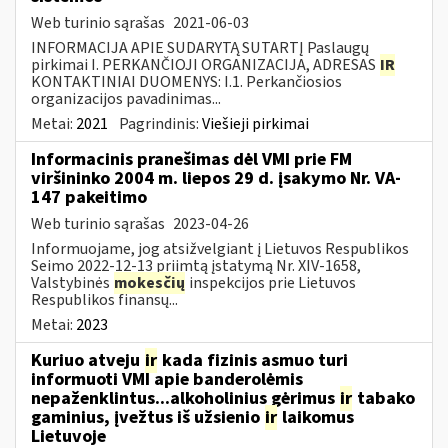
Web turinio sąrašas
2021-06-03
INFORMACIJA APIE SUDARYTĄ SUTARTĮ Paslaugų
pirkimai I. PERKANČIOJI ORGANIZACIJA, ADRESAS
IR
KONTAKTINIAI DUOMENYS: I.1. Perkančiosios
organizacijos pavadinimas...
Metai:
2021
Pagrindinis:
Viešieji pirkimai
Informacinis pranešimas dėl VMI prie FM
viršininko 2004 m. liepos 29 d. įsakymo Nr. VA-
147 pakeitimo
Web turinio sąrašas
2023-04-26
Informuojame, jog atsižvelgiant į Lietuvos Respublikos
Seimo 2022-12-13 priimtą įstatymą Nr. XIV-1658,
Valstybinės
mokesčių
inspekcijos prie Lietuvos
Respublikos finansų...
Metai:
2023
Kuriuo atveju
ir
kada fizinis asmuo turi
informuoti VMI apie banderolėmis
nepaženklintus...alkoholinius gėrimus
ir
tabako
gaminius, įvežtus iš užsienio
ir
laikomus
Lietuvoje