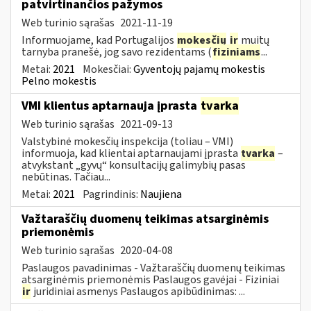
patvirtinančios pažymos
Web turinio sąrašas
2021-11-19
Informuojame, kad Portugalijos
mokesčių
ir
muitų
tarnyba pranešė, jog savo rezidentams (
fiziniams
...
Metai:
2021
Mokesčiai:
Gyventojų pajamų mokestis
Pelno mokestis
VMI klientus aptarnauja įprasta
tvarka
Web turinio sąrašas
2021-09-13
Valstybinė mokesčių inspekcija (toliau – VMI)
informuoja, kad klientai aptarnaujami įprasta
tvarka
–
atvykstant „gyvų“ konsultacijų galimybių pasas
nebūtinas. Tačiau...
Metai:
2021
Pagrindinis:
Naujiena
Važtaraščių duomenų teikimas atsarginėmis
priemonėmis
Web turinio sąrašas
2020-04-08
Paslaugos pavadinimas - Važtaraščių duomenų teikimas
atsarginėmis priemonėmis Paslaugos gavėjai - Fiziniai
ir
juridiniai asmenys Paslaugos apibūdinimas: ...