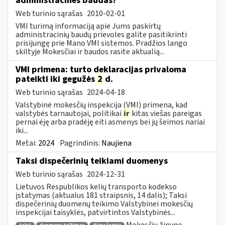
administracines baudas?
Web turinio sąrašas
2010-02-01
VMI turimą informaciją apie Jums paskirtų
administracinių baudų prievoles galite pasitikrinti
prisijungę prie Mano VMI sistemos. Pradžios lango
skiltyje Mokesčiai ir baudos rasite aktualią...
VMI primena: turto deklaracijas privaloma
pateikti iki gegužės
2
d.
Web turinio sąrašas
2024-04-18
Valstybinė mokesčių inspekcija (VMI) primena, kad
valstybės tarnautojai, politikai
ir
kitas viešas pareigas
pernai ėję arba pradėję eiti asmenys bei jų šeimos nariai
iki...
Metai:
2024
Pagrindinis:
Naujiena
Taksi dispečerinių teikiami duomenys
Web turinio sąrašas
2024-12-31
Lietuvos Respublikos kelių transporto kodekso
įstatymas (aktualus 181 straipsnis, 14 dalis); Taksi
dispečerinių duomenų teikimo Valstybinei mokesčių
inspekcijai taisyklės, patvirtintos Valstybinės...
Mokesčių žinyno