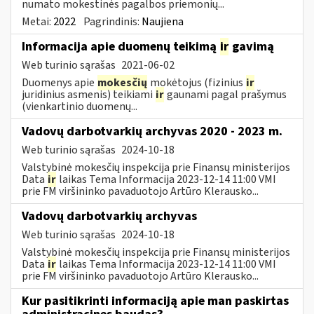
numato mokestinės pagalbos priemonių...
Metai:
2022
Pagrindinis:
Naujiena
Informacija apie duomenų teikimą
ir
gavimą
Web turinio sąrašas
2021-06-02
Duomenys apie
mokesčių
mokėtojus (fizinius
ir
juridinius asmenis) teikiami
ir
gaunami pagal prašymus
(vienkartinio duomenų...
Vadovų darbotvarkių archyvas 2020 - 2023 m.
Web turinio sąrašas
2024-10-18
Valstybinė mokesčių inspekcija prie Finansų ministerijos
Data
ir
laikas Tema Informacija 2023-12-14 11:00 VMI
prie FM viršininko pavaduotojo Artūro Klerausko...
Vadovų darbotvarkių archyvas
Web turinio sąrašas
2024-10-18
Valstybinė mokesčių inspekcija prie Finansų ministerijos
Data
ir
laikas Tema Informacija 2023-12-14 11:00 VMI
prie FM viršininko pavaduotojo Artūro Klerausko...
Kur pasitikrinti informaciją apie man paskirtas