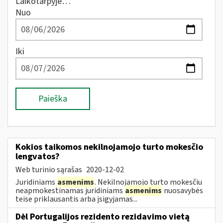
Laikotarpyje…
Nuo
Iki
Paieška
Kokios taikomos nekilnojamojo turto mokesčio
lengvatos?
Web turinio sąrašas
2020-12-02
Juridiniams
asmenims
. Nekilnojamojo turto mokesčiu
neapmokestinamas juridiniams
asmenims
nuosavybės
teise priklausantis arba įsigyjamas...
Dėl Portugalijos rezidento rezidavimo vietą