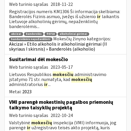
Web turinio sąrašas
2018-11-22
Registracijos numeris KM1306 Ši informacija skelbiama:
Banderolės Fizinis asmuo, įvežęs iš užsienio
ir
laikantis
Lietuvoje alkoholinių gėrimų, nepaženklintų
banderolėmis...
akcizai
banderolės
fr0718
alkoholiniai gėrimai
Mokesčių žinyno kategorijos:
banderolėmis nepaženklinti
Akcizai » Etilo alkoholis ir alkoholiniai gėrimai (II
skyriaus I skirsnis) » Banderolės (alkoholio)
Susitarimai dėl mokesčio
Web turinio sąrašas
2023-05-17
Lietuvos Respublikos
mokesčių
administravimo
įstatymo 71 str. numatyta, kad
mokesčių
administratorius
ir
...
Metai:
2023
VMI parengė mokestinių pagalbos priemonių
taikymo taisyklių projektą
Web turinio sąrašas
2022-10-24
Valstybinė
mokesčių
inspekcija (VMI) informuoja, jog
parengė
ir
užregistravo teisės akto projektą, kuris