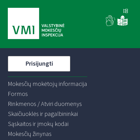
Prisijungti
Mokesčių mokėtojų informacija
Formos
Rinkmenos / Atviri duomenys
Skaičiuoklės ir pagalbininkai
Sąskaitos ir įmokų kodai
Mokesčių žinynas