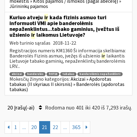
mokestis » Kitos pajamos / išmokos (pagal abėcėlę) »
Jūrininkų pajamos
Kuriuo atveju
ir
kada fizinis asmuo turi
informuoti VMI apie banderolėmis
nepaženklintus...tabako gaminius, įvežtus iš
užsienio
ir
laikomus Lietuvoje?
Web turinio sąrašas
2018-11-22
Registracijos numeris KM1360 Ši informacija skelbiama:
Banderolės Fizinis asmuo, įvežęs iš užsienio
ir
laikantis
Lietuvoje tabako gaminių, nepaženklintų banderolėmis
LRV...
akcizai
banderolės
fr0718
tabakas
banderolėmis nepaženklinti
Mokesčių žinyno kategorijos:
Akcizai » Apdorotas
tabakas (II skyriaus II skirsnis) » Banderolės (apdorotas
tabakas)
20 Įrašų(-ai)
Rodoma nuo 401 iki 420 iš 7,293 irašų.
1
...
20
21
22
...
365