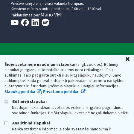
Prieššventinę dieną - viena valanda trumpiau.
Kiekvieno mėnesio antrą penktadienį 8.00 val. - 12.00 val.
Mano VMI
Paklausimas per
Valstybinė mokesčių inspekcija prie Lietuvos
U
Respublikos finansų ministerijos
Šioje svetainėje naudojami slapukai
(angl. cookies). Būtinieji
slapukai įdiegiami automatiškai ir jiems nėra reikalingas Jūsų
Biudžetinė įstaiga. Juridinio asmens kodas — 188659752,
sutikimas. Taip pat galite sutikti ir su kitų slapukų naudojimu. Savo
adresas: Vasario 16-osios g. 14, 01107 Vilnius, Lietuva, el.paštas:
sutikimą bet kada galėsite atšaukti pakeisdami interneto naršyklės
vmi@vmi.lt
, E. pristatymo dėžutės adresas 188659752
nustatymus ir ištrindami įrašytus slapukus. Daugiau informacijos
Duomenys apie Valstybinę mokesčių inspekciją prie Lietuvos
Slapukų politika
;
Privatumo politika.
Respublikos finansų ministerijos kaupiami ir saugomi Juridinių
asmenų registre
Būtinieji slapukai
Naudojami sklandžiam svetainės veikimui ir įgalina pagrindines
svetainės funkcijas. Be šių slapukų svetainė negali tinkamai veikti.
Analitiniai slapukai
Renka statistinę informaciją apie svetainės naudojimą ir