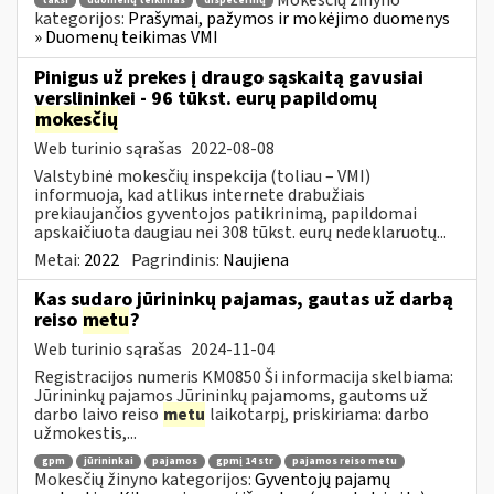
taksi
duomenų teikimas
dispečernių
kategorijos:
Prašymai, pažymos ir mokėjimo duomenys
» Duomenų teikimas VMI
Pinigus už prekes į draugo sąskaitą gavusiai
verslininkei - 96 tūkst. eurų papildomų
mokesčių
Web turinio sąrašas
2022-08-08
Valstybinė mokesčių inspekcija (toliau – VMI)
informuoja, kad atlikus internete drabužiais
prekiaujančios gyventojos patikrinimą, papildomai
apskaičiuota daugiau nei 308 tūkst. eurų nedeklaruotų...
Metai:
2022
Pagrindinis:
Naujiena
Kas sudaro jūrininkų pajamas, gautas už darbą
reiso
metu
?
Web turinio sąrašas
2024-11-04
Registracijos numeris KM0850 Ši informacija skelbiama:
Jūrininkų pajamos Jūrininkų pajamoms, gautoms už
darbo laivo reiso
metu
laikotarpį, priskiriama: darbo
užmokestis,...
gpm
jūrininkai
pajamos
gpmį 14 str
pajamos reiso metu
Mokesčių žinyno kategorijos:
Gyventojų pajamų