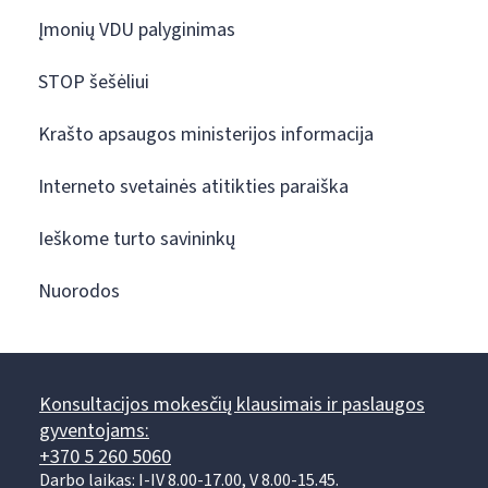
Įmonių VDU palyginimas
STOP šešėliui
Krašto apsaugos ministerijos informacija
Interneto svetainės atitikties paraiška
Ieškome turto savininkų
Nuorodos
Konsultacijos mokesčių klausimais ir paslaugos
gyventojams:
+370 5 260 5060
Darbo laikas: I-IV 8.00-17.00, V 8.00-15.45.