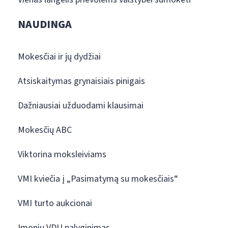
NAUDINGA
Mokesčiai ir jų dydžiai
Atsiskaitymas grynaisiais pinigais
Dažniausiai užduodami klausimai
Mokesčių ABC
Viktorina moksleiviams
VMI kviečia į „Pasimatymą su mokesčiais“
VMI turto aukcionai
Įmonių VDU palyginimas