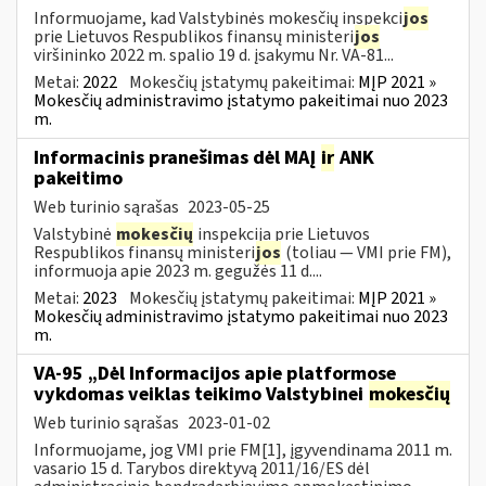
Informuojame, kad Valstybinės mokesčių inspekci
jos
prie Lietuvos Respublikos finansų ministeri
jos
viršininko 2022 m. spalio 19 d. įsakymu Nr. VA-81...
Metai:
2022
Mokesčių įstatymų pakeitimai:
MĮP 2021 »
Mokesčių administravimo įstatymo pakeitimai nuo 2023
m.
Informacinis pranešimas dėl MAĮ
ir
ANK
pakeitimo
Web turinio sąrašas
2023-05-25
Valstybinė
mokesčių
inspekcija prie Lietuvos
Respublikos finansų ministeri
jos
(toliau — VMI prie FM),
informuoja apie 2023 m. gegužės 11 d....
Metai:
2023
Mokesčių įstatymų pakeitimai:
MĮP 2021 »
Mokesčių administravimo įstatymo pakeitimai nuo 2023
m.
VA-95 „Dėl Informacijos apie platformose
vykdomas veiklas teikimo Valstybinei
mokesčių
Web turinio sąrašas
2023-01-02
Informuojame, jog VMI prie FM[1], įgyvendinama 2011 m.
vasario 15 d. Tarybos direktyvą 2011/16/ES dėl