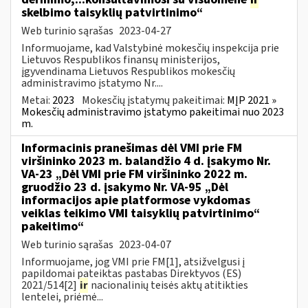
skelbimo taisyklių patvirtinimo“
Web turinio sąrašas
2023-04-27
Informuojame, kad Valstybinė mokesčių inspekcija prie
Lietuvos Respublikos finansų ministerijos,
įgyvendinama Lietuvos Respublikos mokesčių
administravimo įstatymo Nr....
Metai:
2023
Mokesčių įstatymų pakeitimai:
MĮP 2021 »
Mokesčių administravimo įstatymo pakeitimai nuo 2023
m.
Informacinis pranešimas dėl VMI prie FM
viršininko 2023 m. balandžio 4 d. įsakymo Nr.
VA-23 „Dėl VMI prie FM viršininko 2022 m.
gruodžio 23 d. įsakymo Nr. VA-95 „Dėl
informacijos apie platformose vykdomas
veiklas teikimo VMI taisyklių patvirtinimo“
pakeitimo“
Web turinio sąrašas
2023-04-07
Informuojame, jog VMI prie FM[1], atsižvelgusi į
papildomai pateiktas pastabas Direktyvos (ES)
2021/514[2]
ir
nacionalinių teisės aktų atitikties
lentelei, priėmė...