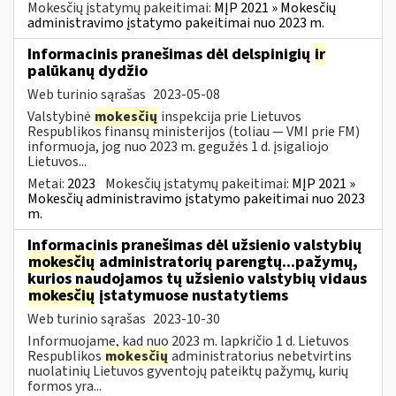
Mokesčių įstatymų pakeitimai:
MĮP 2021 » Mokesčių
administravimo įstatymo pakeitimai nuo 2023 m.
Informacinis pranešimas dėl delspinigių
ir
palūkanų dydžio
Web turinio sąrašas
2023-05-08
Valstybinė
mokesčių
inspekcija prie Lietuvos
Respublikos finansų ministerijos (toliau — VMI prie FM)
informuoja, jog nuo 2023 m. gegužės 1 d. įsigaliojo
Lietuvos...
Metai:
2023
Mokesčių įstatymų pakeitimai:
MĮP 2021 »
Mokesčių administravimo įstatymo pakeitimai nuo 2023
m.
Informacinis pranešimas dėl užsienio valstybių
mokesčių
administratorių parengtų...pažymų,
kurios naudojamos tų užsienio valstybių vidaus
mokesčių
įstatymuose nustatytiems
Web turinio sąrašas
2023-10-30
Informuojame, kad nuo 2023 m. lapkričio 1 d. Lietuvos
Respublikos
mokesčių
administratorius nebetvirtins
nuolatinių Lietuvos gyventojų pateiktų pažymų, kurių
formos yra...