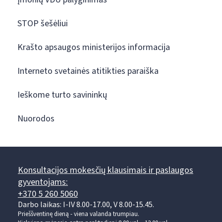
STOP šešėliui
Krašto apsaugos ministerijos informacija
Interneto svetainės atitikties paraiška
Ieškome turto savininkų
Nuorodos
Konsultacijos mokesčių klausimais ir paslaugos
gyventojams:
+370 5 260 5060
Darbo laikas: I-IV 8.00-17.00, V 8.00-15.45.
Prieššventinę dieną - viena valanda trumpiau.