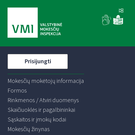
Prisijungti
Mokesčių mokėtojų informacija
Formos
Rinkmenos / Atviri duomenys
Skaičiuoklės ir pagalbininkai
Sąskaitos ir įmokų kodai
Mokesčių žinynas