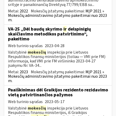
administracinio bendradarbiavimo apmokestinimo
srityje ir panaikinančią Direktyvą 77/799/EBB su...
Metai:
2022
Mokesčių įstatymų pakeitimai:
MĮP 2021 »
Mokesčių administravimo įstatymo pakeitimai nuo 2023
m.
VA-25 „Dėl baudų skyrimo
ir
delspinigių
skaičiavimo metodikos patvirtinimo“,
pakeitimo
Web turinio sąrašas
2023-04-28
Valstybinė
mokesčių
inspekcija prie Lietuvos
Respublikos finansų ministerijos (toliau ― VMI prie FM)
informuoja, kad VMI prie FM viršininko 2023-04-27
įsakymu Nr. VA-34...
Metai:
2023
Mokesčių įstatymų pakeitimai:
MĮP 2021 »
Mokesčių administravimo įstatymo pakeitimai nuo 2023
m.
Paaiškinimas dėl Graikijos rezidento rezidavimo
vietą patvirtinančios pažymos
Web turinio sąrašas
2023-05-17
Valstybinė
mokesčių
inspekcija prie Lietuvos
Respublikos finansų ministerijos, iš Graikijos