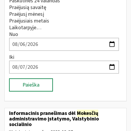
Paskutines 24 valandas
Praėjusią savaitę
Praėjusį mėnesį
Praėjusiais metais
Laikotarpyje…
Nuo
Iki
Paieška
Informacinis pranešimas dėl
Mokesčių
administravimo įstatymo, Valstybinio
socialinio