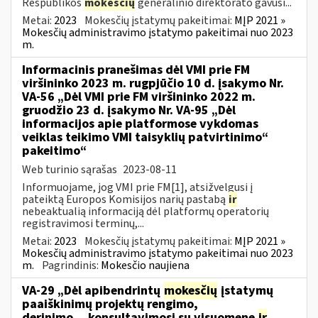
Respublikos
mokesčių
generalinio direktorato gavusi...
Metai:
2023
Mokesčių įstatymų pakeitimai:
MĮP 2021 »
Mokesčių administravimo įstatymo pakeitimai nuo 2023
m.
Informacinis pranešimas dėl VMI prie FM
viršininko 2023 m. rugpjūčio 10 d. įsakymo Nr.
VA-56 „Dėl VMI prie FM viršininko 2022 m.
gruodžio 23 d. įsakymo Nr. VA-95 „Dėl
informacijos apie platformose vykdomas
veiklas teikimo VMI taisyklių patvirtinimo“
pakeitimo“
Web turinio sąrašas
2023-08-11
Informuojame, jog VMI prie FM[1], atsižvelgusi į
pateiktą Europos Komisijos narių pastabą
ir
nebeaktualią informaciją dėl platformų operatorių
registravimosi terminų,...
Metai:
2023
Mokesčių įstatymų pakeitimai:
MĮP 2021 »
Mokesčių administravimo įstatymo pakeitimai nuo 2023
m.
Pagrindinis:
Mokesčio naujiena
VA-29 „Dėl apibendrintų
mokesčių
įstatymų
paaiškinimų projektų rengimo,
derinimo,...konsultavimosi su visuomene
ir