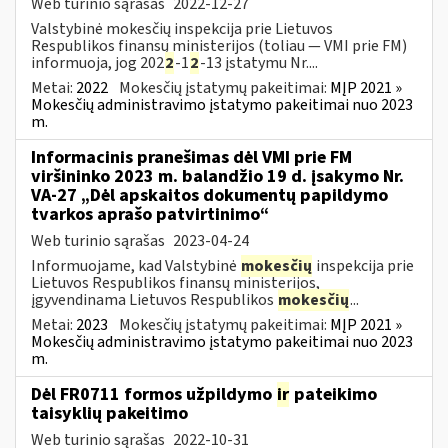
Web turinio sąrašas
2022-12-27
Valstybinė mokesčių inspekcija prie Lietuvos
Respublikos finansų ministerijos (toliau — VMI prie FM)
informuoja, jog 202
2
-1
2
-13 įstatymu Nr....
Metai:
2022
Mokesčių įstatymų pakeitimai:
MĮP 2021 »
Mokesčių administravimo įstatymo pakeitimai nuo 2023
m.
Informacinis pranešimas dėl VMI prie FM
viršininko 2023 m. balandžio 19 d. įsakymo Nr.
VA-27 „Dėl apskaitos dokumentų papildymo
tvarkos aprašo patvirtinimo“
Web turinio sąrašas
2023-04-24
Informuojame, kad Valstybinė
mokesčių
inspekcija prie
Lietuvos Respublikos finansų ministerijos,
įgyvendinama Lietuvos Respublikos
mokesčių
...
Metai:
2023
Mokesčių įstatymų pakeitimai:
MĮP 2021 »
Mokesčių administravimo įstatymo pakeitimai nuo 2023
m.
Dėl FR0711 formos užpildymo
ir
pateikimo
taisyklių pakeitimo
Web turinio sąrašas
2022-10-31