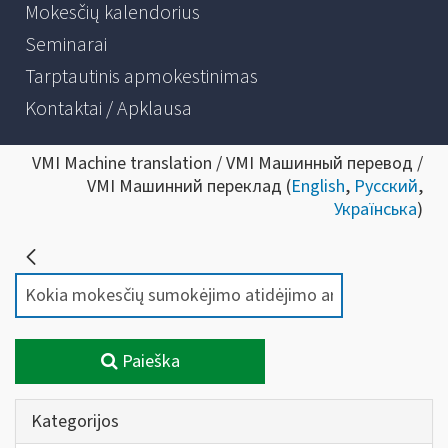
Mokesčių kalendorius
Seminarai
Tarptautinis apmokestinimas
Kontaktai / Apklausa
VMI Machine translation / VMI Машинный перевод /
VMI Машинний переклад (
English
,
Русский
,
Українська
)
Paieška
Kategorijos