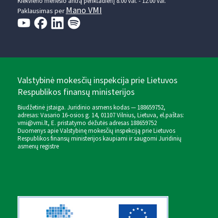
Kiekvieno mėnesio antrą penktadienį 8.00 val. - 12.00 val.
Mano VMI
Paklausimas per
Valstybinė mokesčių inspekcija prie Lietuvos
Respublikos finansų ministerijos
Biudžetinė įstaiga. Juridinio asmens kodas — 188659752,
adresas: Vasario 16-osios g. 14, 01107 Vilnius, Lietuva, el.paštas:
vmi@vmi.lt
, E. pristatymo dėžutės adresas 188659752
Duomenys apie Valstybinę mokesčių inspekciją prie Lietuvos
Respublikos finansų ministerijos kaupiami ir saugomi Juridinių
asmenų registre