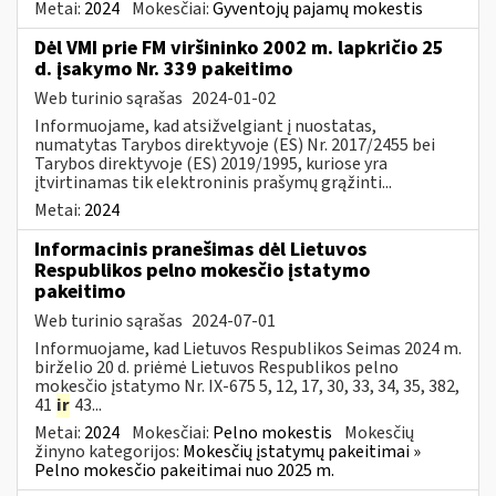
Metai:
2024
Mokesčiai:
Gyventojų pajamų mokestis
Dėl VMI prie FM viršininko 2002 m. lapkričio 25
d. įsakymo Nr. 339 pakeitimo
Web turinio sąrašas
2024-01-02
Informuojame, kad atsižvelgiant į nuostatas,
numatytas Tarybos direktyvoje (ES) Nr. 2017/2455 bei
Tarybos direktyvoje (ES) 2019/1995, kuriose yra
įtvirtinamas tik elektroninis prašymų grąžinti...
Metai:
2024
Informacinis pranešimas dėl Lietuvos
Respublikos pelno mokesčio įstatymo
pakeitimo
Web turinio sąrašas
2024-07-01
Informuojame, kad Lietuvos Respublikos Seimas 2024 m.
birželio 20 d. priėmė Lietuvos Respublikos pelno
mokesčio įstatymo Nr. IX-675 5, 12, 17, 30, 33, 34, 35, 382,
41
ir
43...
Metai:
2024
Mokesčiai:
Pelno mokestis
Mokesčių
žinyno kategorijos:
Mokesčių įstatymų pakeitimai »
Pelno mokesčio pakeitimai nuo 2025 m.