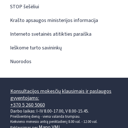
STOP šešėliui
Krašto apsaugos ministerijos informacija
Interneto svetainės atitikties paraiška
Ieškome turto savininkų
Nuorodos
Konsultacijos mokesčių klausimais ir paslaugos
gyventojams:
+370 5 260 5060
Darbo laikas: I-IV 8.00-17.00, V 8.00-15.45.
Prieššventinę dieną - viena valanda trumpiau.
Kiekvieno mėnesio antrą penktadienį 8.00 val. - 12.00 val.
Mano VMI
Paklausimas per