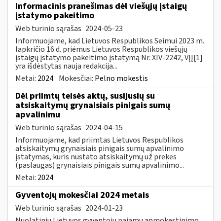
Informacinis pranešimas dėl viešųjų įstaigų
įstatymo pakeitimo
Web turinio sąrašas
2024-05-23
Informuojame, kad Lietuvos Respublikos Seimui 2023 m.
lapkričio 16 d. priėmus Lietuvos Respublikos viešųjų
įstaigų įstatymo pakeitimo įstatymą Nr. XIV-2242, VĮĮ[1]
yra išdėstytas nauja redakcija...
Metai:
2024
Mokesčiai:
Pelno mokestis
Dėl priimtų teisės aktų, susijusių su
atsiskaitymų grynaisiais pinigais sumų
apvalinimu
Web turinio sąrašas
2024-04-15
Informuojame, kad priimtas Lietuvos Respublikos
atsiskaitymų grynaisiais pinigais sumų apvalinimo
įstatymas, kuris nustato atsiskaitymų už prekes
(paslaugas) grynaisiais pinigais sumų apvalinimo...
Metai:
2024
Gyventojų mokesčiai 2024 metais
Web turinio sąrašas
2024-01-23
Nuolatinių Lietuvos gyventojų pajamų apmokestinimo