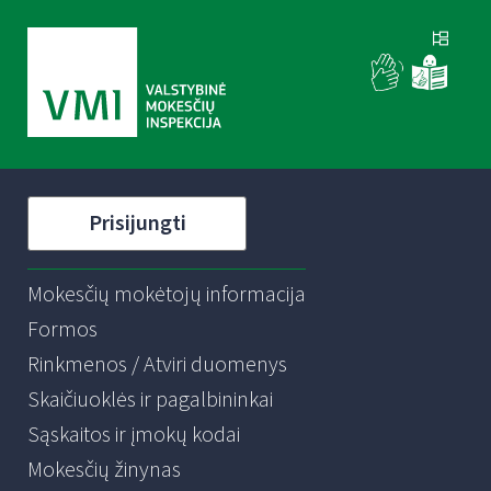
Prisijungti
Mokesčių mokėtojų informacija
Formos
Rinkmenos / Atviri duomenys
Skaičiuoklės ir pagalbininkai
Sąskaitos ir įmokų kodai
Mokesčių žinynas