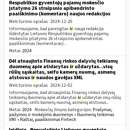
Respublikos gyventojų pajamų mokesčio
įstatymo 26 straipsnio apibendrinto
paaiškinimo (komentaro) naujos redakcijos
Web turinio sąrašas
2024-12-20
Informuojame, kad parengtas
ir
nauja redakcija
išdėstytas Lietuvos Respublikos gyventojų pajamų
mokesčio įstatymo 26 straipsnio apibendrintas
paaiškinimas (komentaras) ...
Metai:
2024
Dėl atnaujinto Finansų rinkos dalyvių teikiamų
duomenų apie atidarytas
ir
uždarytas...visų
rūšių sąskaitas, seifo kamerų nuomą, asmenų
atstovus
ir
naudos gavėjus XML
Web turinio sąrašas
2024-12-02
Informuojame, kad atnaujintas Finansų rinkos dalyvių
teikiamų duomenų apie atidarytas
ir
uždarytas visų rūšių
sąskaitas, seifo kamerų nuomą, asmenų atstovus...
Metai:
2024
Mokesčių žinyno kategorijos:
Prašymai,
pažymos ir mokėjimo duomenys » Duomenų teikimas
VMI » Raštai, paaiškinimai Fintech
leidinio „Nenuolatinio Lietuvos gyventojo