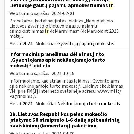
Lietuvoje gautų pajamų apmokestinimas
ir
Web turinio sąrašas
2024-02-01
Pranešame, kad atnaujintas leidinys „Nenuolatinio
Lietuvos gyventojo Lietuvoje gautų pajamų
apmokestinimas
ir
deklaravimas“ (deklaruojant 2023
metų...
Metai:
2024
Mokesčiai:
Gyventojų pajamų mokestis
Informacinis pranešimas dėl atnaujinto
„Gyventojams apie nekilnojamojo turto
mokestį“ leidinio
Web turinio sąrašas
2024-10-15
Informuojame, kad atnaujintas leidinys „Gyventojams
apie nekilnojamojo turto mokestį“. Leidinys skelbiamas
VMI prie FM[1] interneto svetainėje adresu: www.vmi.lt/
Pagrindinis /...
Metai:
2024
Mokesčiai:
Nekilnojamojo turto mokestis
Dėl Lietuvos Respublikos pelno mokesčio
įstatymo 50 straipsnio 1-6 dalių apibendrintų
paaiškinimų (komentarų) pakeitimo
Web turinio sąrašas
2024-04-30