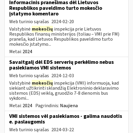
Informacinis pranešimas dėl Lietuvos
Respublikos paveldimo turto mokesčio
įstatymo komentaro
Web turinio sąrašas
2024-02-20
Valstybinė
mokesčių
inspekcija prie Lietuvos
Respublikos finansų ministerijos (toliau – VMI prie FM)
praneša, kad Lietuvos Respublikos paveldimo turto
mokesčio įstatymo...
Metai:
2024
Savaitgalį dėl EDS serverių perkėlimo nebus
pasiekiamos VMI sistemos
Web turinio sąrašas
2024-12-03
Valstybinė
mokesčių
inspekcija (VMI) informuoja, kad
siekiant užtikrinti sklandžią Elektroninio deklaravimo
sistemos (EDS) veiklą, gruodžio 7-8 dienomis bus
vykdomi...
Metai:
2024
Pagrindinis:
Naujiena
VMI sistemos vėl pasiekiamos - galima naudotis
e. paslaugomis
Web turinio sąrašas
2024-03-22