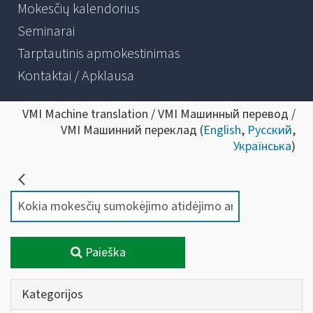
Mokesčių kalendorius
Seminarai
Tarptautinis apmokestinimas
Kontaktai / Apklausa
VMI Machine translation / VMI Машинный перевод /
VMI Машинний переклад (
English
,
Русский
,
Українська
)
Paieška
Kategorijos