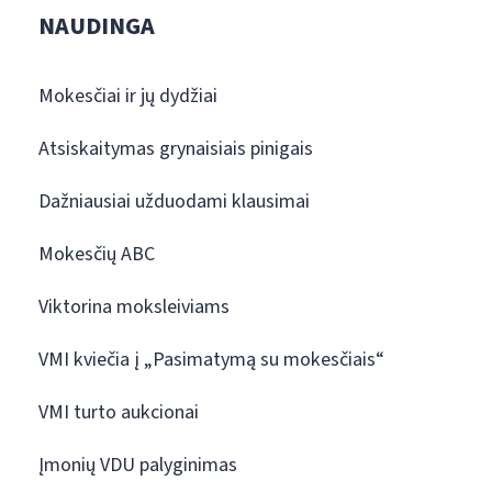
NAUDINGA
Mokesčiai ir jų dydžiai
Atsiskaitymas grynaisiais pinigais
Dažniausiai užduodami klausimai
Mokesčių ABC
Viktorina moksleiviams
VMI kviečia į „Pasimatymą su mokesčiais“
VMI turto aukcionai
Įmonių VDU palyginimas