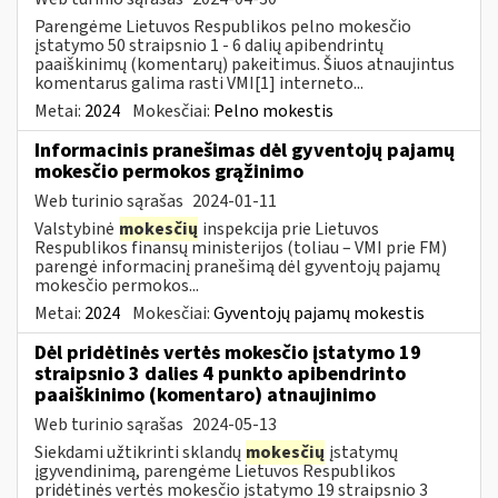
Parengėme Lietuvos Respublikos pelno mokesčio
įstatymo 50 straipsnio 1 - 6 dalių apibendrintų
paaiškinimų (komentarų) pakeitimus. Šiuos atnaujintus
komentarus galima rasti VMI[1] interneto...
Metai:
2024
Mokesčiai:
Pelno mokestis
Informacinis pranešimas dėl gyventojų pajamų
mokesčio permokos grąžinimo
Web turinio sąrašas
2024-01-11
Valstybinė
mokesčių
inspekcija prie Lietuvos
Respublikos finansų ministerijos (toliau – VMI prie FM)
parengė informacinį pranešimą dėl gyventojų pajamų
mokesčio permokos...
Metai:
2024
Mokesčiai:
Gyventojų pajamų mokestis
Dėl pridėtinės vertės mokesčio įstatymo 19
straipsnio 3 dalies 4 punkto apibendrinto
paaiškinimo (komentaro) atnaujinimo
Web turinio sąrašas
2024-05-13
Siekdami užtikrinti sklandų
mokesčių
įstatymų
įgyvendinimą, parengėme Lietuvos Respublikos
pridėtinės vertės mokesčio įstatymo 19 straipsnio 3