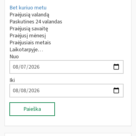
Bet kuriuo metu
Praėjusią valandą
Paskutines 24 valandas
Praėjusią savaitę
Praėjusį mėnesį
Praėjusiais metais
Laikotarpyje…
Nuo
Iki
Paieška