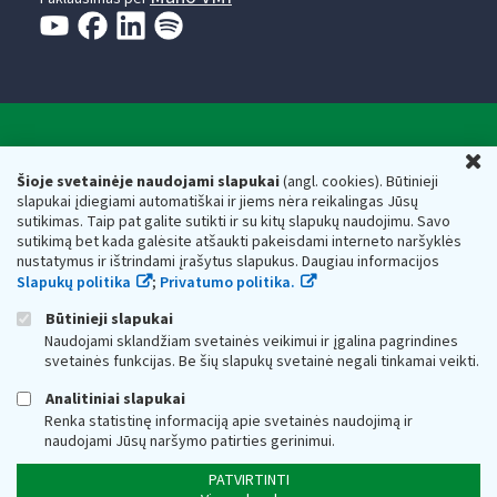
Valstybinė mokesčių inspekcija prie Lietuvos
U
Respublikos finansų ministerijos
Šioje svetainėje naudojami slapukai
(angl. cookies). Būtinieji
slapukai įdiegiami automatiškai ir jiems nėra reikalingas Jūsų
Biudžetinė įstaiga. Juridinio asmens kodas — 188659752,
sutikimas. Taip pat galite sutikti ir su kitų slapukų naudojimu. Savo
adresas: Vasario 16-osios g. 14, 01107 Vilnius, Lietuva, el.paštas:
sutikimą bet kada galėsite atšaukti pakeisdami interneto naršyklės
vmi@vmi.lt
, E. pristatymo dėžutės adresas 188659752
nustatymus ir ištrindami įrašytus slapukus. Daugiau informacijos
Duomenys apie Valstybinę mokesčių inspekciją prie Lietuvos
Slapukų politika
;
Privatumo politika.
Respublikos finansų ministerijos kaupiami ir saugomi Juridinių
asmenų registre
Būtinieji slapukai
Naudojami sklandžiam svetainės veikimui ir įgalina pagrindines
svetainės funkcijas. Be šių slapukų svetainė negali tinkamai veikti.
Analitiniai slapukai
Renka statistinę informaciją apie svetainės naudojimą ir
naudojami Jūsų naršymo patirties gerinimui.
PATVIRTINTI