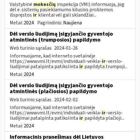
Valstybinė
mokesčių
inspekcija (VMI) informuoja, jog
dėl e. sistemų pasiekiamumo kilusios problemos
išspręstos
ir
klientai vėl gali sklandžiai...
Metai:
2024
Pagrindinis:
Naujiena
Dėl verslo liudijimą įsigyjančio gyventojo
atmintinės (trumposios) papildymo
Web turinio sąrašas
2024-01-26
Informuojame, kad interneto svetainėje
https://www.vmi.lt/evmi/individuali-veikla-
ir
-verslo-
liudijimai patalpinta patikslinta
ir
papildyta trumpoji...
Metai:
2024
Dėl verslo liudijimą įsigyjančio gyventojo
atmintinės (plačiosios) papildymo
Web turinio sąrašas
2024-02-02
Informuojame, kad interneto svetainėje
https://www.vmi.lt/evmi/individuali-veikla-
ir
-verslo-
liudijimai patalpinta patikslinta
ir
papildyta plačioji...
Metai:
2024
Informacinis pranešimas dėl Lietuvos