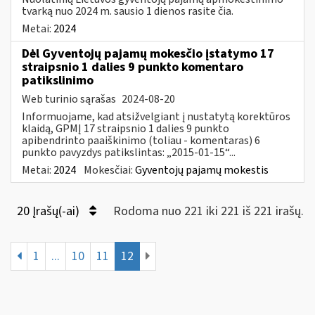
tvarką nuo 2024 m. sausio 1 dienos rasite čia.
Metai:
2024
Dėl Gyventojų pajamų mokesčio įstatymo 17
straipsnio 1 dalies 9 punkto komentaro
patikslinimo
Web turinio sąrašas
2024-08-20
Informuojame, kad atsižvelgiant į nustatytą korektūros
klaidą, GPMĮ 17 straipsnio 1 dalies 9 punkto
apibendrinto paaiškinimo (toliau - komentaras) 6
punkto pavyzdys patikslintas: „2015-01-15“...
Metai:
2024
Mokesčiai:
Gyventojų pajamų mokestis
20 Įrašų(-ai)
Rodoma nuo 221 iki 221 iš 221 irašų.
1
...
10
11
12