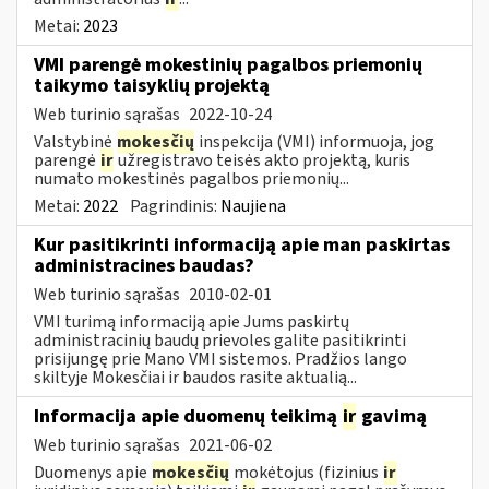
Metai:
2023
VMI parengė mokestinių pagalbos priemonių
taikymo taisyklių projektą
Web turinio sąrašas
2022-10-24
Valstybinė
mokesčių
inspekcija (VMI) informuoja, jog
parengė
ir
užregistravo teisės akto projektą, kuris
numato mokestinės pagalbos priemonių...
Metai:
2022
Pagrindinis:
Naujiena
Kur pasitikrinti informaciją apie man paskirtas
administracines baudas?
Web turinio sąrašas
2010-02-01
VMI turimą informaciją apie Jums paskirtų
administracinių baudų prievoles galite pasitikrinti
prisijungę prie Mano VMI sistemos. Pradžios lango
skiltyje Mokesčiai ir baudos rasite aktualią...
Informacija apie duomenų teikimą
ir
gavimą
Web turinio sąrašas
2021-06-02
Duomenys apie
mokesčių
mokėtojus (fizinius
ir