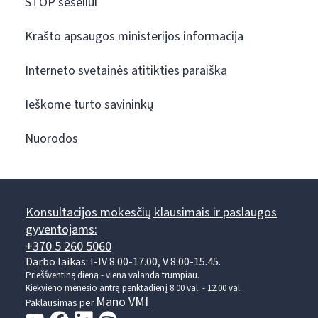
STOP šešėliui
Krašto apsaugos ministerijos informacija
Interneto svetainės atitikties paraiška
Ieškome turto savininkų
Nuorodos
Konsultacijos mokesčių klausimais ir paslaugos
gyventojams:
+370 5 260 5060
Darbo laikas: I-IV 8.00-17.00, V 8.00-15.45.
Prieššventinę dieną - viena valanda trumpiau.
Kiekvieno mėnesio antrą penktadienį 8.00 val. - 12.00 val.
Mano VMI
Paklausimas per