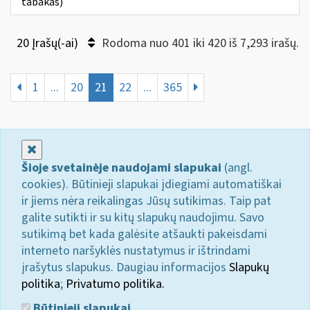
tabakas)
20 Įrašų(-ai)
Rodoma nuo 401 iki 420 iš 7,293 irašų.
1
...
20
21
22
...
365
Uždaryti
Šioje svetainėje naudojami slapukai
(angl.
cookies). Būtinieji slapukai įdiegiami automatiškai
ir jiems nėra reikalingas Jūsų sutikimas. Taip pat
galite sutikti ir su kitų slapukų naudojimu. Savo
sutikimą bet kada galėsite atšaukti pakeisdami
interneto naršyklės nustatymus ir ištrindami
įrašytus slapukus. Daugiau informacijos
Slapukų
politika
;
Privatumo politika.
Būtinieji slapukai