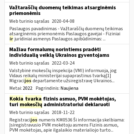
Važtaraščių duomenų teikimas atsarginėmis
priemonėmis
Web turinio sąrašas
2020-04-08
Paslaugos pavadinimas - Važtaraščių duomenų teikimas
atsarginėmis priemonėmis Paslaugos gavėjai - Fiziniai
ir
juridiniai asmenys Paslaugos apibūdinimas: ...
Mažiau formalumų norintiems pradėti
individualią veiklą Ukrainos gyventojams
Web turinio sąrašas
2022-03-24
Valstybinė mokesčių inspekcija (VMI) informuoja, jog
Vidaus reikalų ministerijai supaprastinus tvarką[1]
Migraci
jos
departamente užsiregistravę Ukrainos...
Metai:
2022
Pagrindinis:
Naujiena
Kokia
tvarka
fizinis asmuo, PVM mokėtojas,
turi
mokesčių
administratoriui deklaruoti
Web turinio sąrašas
2018-11-22
Registraci
jos
numeris KM0536 Ši informacija skelbiama:
Įsiregistravusio PVM mokėtoju asmens Fizinis asmuo,
PVM mokėtojas, apie ilgalaikio materialiojo turto...