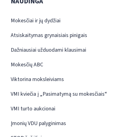
NAUDINGA
Mokesčiai ir jų dydžiai
Atsiskaitymas grynaisiais pinigais
Dažniausiai užduodami klausimai
Mokesčių ABC
Viktorina moksleiviams
VMI kviečia į „Pasimatymą su mokesčiais“
VMI turto aukcionai
Įmonių VDU palyginimas