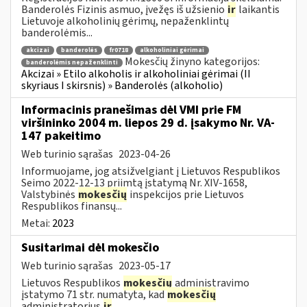
Banderolės Fizinis asmuo, įvežęs iš užsienio
ir
laikantis
Lietuvoje alkoholinių gėrimų, nepaženklintų
banderolėmis...
akcizai
banderolės
fr0718
alkoholiniai gėrimai
Mokesčių žinyno kategorijos:
banderolėmis nepaženklinti
Akcizai » Etilo alkoholis ir alkoholiniai gėrimai (II
skyriaus I skirsnis) » Banderolės (alkoholio)
Informacinis pranešimas dėl VMI prie FM
viršininko 2004 m. liepos 29 d. įsakymo Nr. VA-
147 pakeitimo
Web turinio sąrašas
2023-04-26
Informuojame, jog atsižvelgiant į Lietuvos Respublikos
Seimo 2022-12-13 priimtą įstatymą Nr. XIV-1658,
Valstybinės
mokesčių
inspekcijos prie Lietuvos
Respublikos finansų...
Metai:
2023
Susitarimai dėl mokesčio
Web turinio sąrašas
2023-05-17
Lietuvos Respublikos
mokesčių
administravimo
įstatymo 71 str. numatyta, kad
mokesčių
administratorius
ir
...