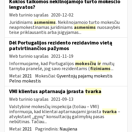
Kokios taikomos nekilnojamojo turto mokesčio
lengvatos?
Web turinio sąrašas
2020-12-02
Juridiniams
asmenims
. Nekilnojamojo turto mokesčiu
neapmokestinamas juridiniams
asmenims
nuosavybės
teise priklausantis arba įsigyjamas...
Dėl Portugalijos rezidento rezidavimo vietą
patvirtinančios pažymos
Web turinio sąrašas
2021-11-19
Informuojame, kad Portugalijos
mokesčių
ir
muitų
tarnyba pranešė, jog savo rezidentams (
fiziniams
...
Metai:
2021
Mokesčiai:
Gyventojų pajamų mokestis
Pelno mokestis
VMI klientus aptarnauja įprasta
tvarka
Web turinio sąrašas
2021-09-13
Valstybinė mokesčių inspekcija (toliau – VMI)
informuoja, kad klientai aptarnaujami įprasta
tvarka
–
atvykstant „gyvų“ konsultacijų galimybių pasas
nebūtinas. Tačiau...
Metai:
2021
Pagrindinis:
Naujiena