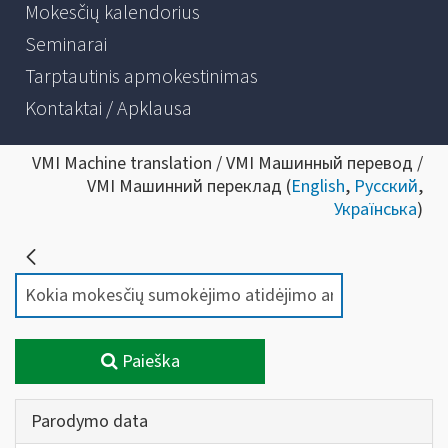
Mokesčių kalendorius
Seminarai
Tarptautinis apmokestinimas
Kontaktai / Apklausa
VMI Machine translation / VMI Машинный перевод /
VMI Машинний переклад (
English
,
Русский
,
Українська
)
Paieška
Parodymo data