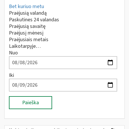
Bet kuriuo metu
Praėjusią valandą
Paskutines 24 valandas
Praėjusią savaitę
Praėjusį mėnesį
Praėjusiais metais
Laikotarpyje…
Nuo
Iki
Paieška