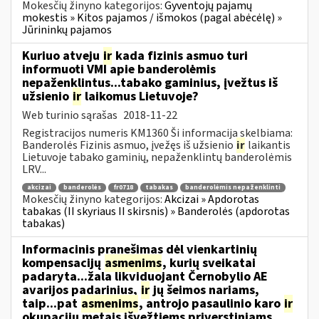
Mokesčių žinyno kategorijos:
Gyventojų pajamų
mokestis » Kitos pajamos / išmokos (pagal abėcėlę) »
Jūrininkų pajamos
Kuriuo atveju
ir
kada fizinis asmuo turi
informuoti VMI apie banderolėmis
nepaženklintus...tabako gaminius, įvežtus iš
užsienio
ir
laikomus Lietuvoje?
Web turinio sąrašas
2018-11-22
Registracijos numeris KM1360 Ši informacija skelbiama:
Banderolės Fizinis asmuo, įvežęs iš užsienio
ir
laikantis
Lietuvoje tabako gaminių, nepaženklintų banderolėmis
LRV...
akcizai
banderolės
fr0718
tabakas
banderolėmis nepaženklinti
Mokesčių žinyno kategorijos:
Akcizai » Apdorotas
tabakas (II skyriaus II skirsnis) » Banderolės (apdorotas
tabakas)
Informacinis pranešimas dėl vienkartinių
kompensacijų
asmenims
, kurių sveikatai
padaryta...žala likviduojant Černobylio AE
avarijos padarinius,
ir
jų šeimos nariams,
taip...pat
asmenims
, antrojo pasaulinio karo
ir
okupacijų metais išvežtiems priverstiniams