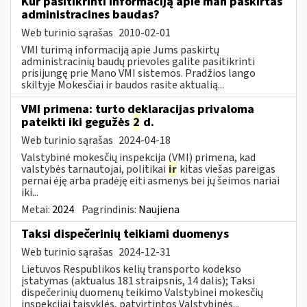
Kur pasitikrinti informaciją apie man paskirtas
administracines baudas?
Web turinio sąrašas
2010-02-01
VMI turimą informaciją apie Jums paskirtų
administracinių baudų prievoles galite pasitikrinti
prisijungę prie Mano VMI sistemos. Pradžios lango
skiltyje Mokesčiai ir baudos rasite aktualią...
VMI primena: turto deklaracijas privaloma
pateikti iki gegužės
2
d.
Web turinio sąrašas
2024-04-18
Valstybinė mokesčių inspekcija (VMI) primena, kad
valstybės tarnautojai, politikai
ir
kitas viešas pareigas
pernai ėję arba pradėję eiti asmenys bei jų šeimos nariai
iki...
Metai:
2024
Pagrindinis:
Naujiena
Taksi dispečerinių teikiami duomenys
Web turinio sąrašas
2024-12-31
Lietuvos Respublikos kelių transporto kodekso
įstatymas (aktualus 181 straipsnis, 14 dalis); Taksi
dispečerinių duomenų teikimo Valstybinei mokesčių
inspekcijai taisyklės, patvirtintos Valstybinės...