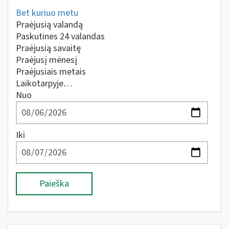
Bet kuriuo metu
Praėjusią valandą
Paskutines 24 valandas
Praėjusią savaitę
Praėjusį mėnesį
Praėjusiais metais
Laikotarpyje…
Nuo
Iki
Paieška