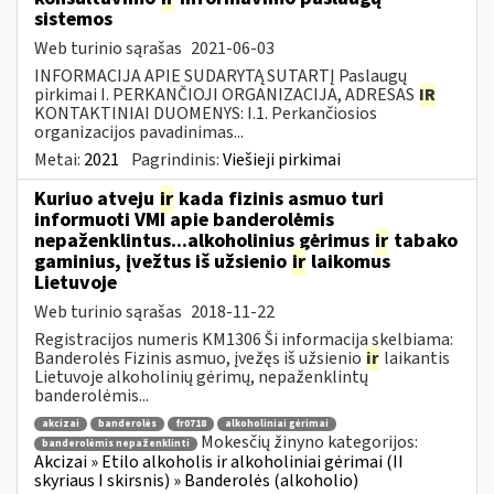
sistemos
Web turinio sąrašas
2021-06-03
INFORMACIJA APIE SUDARYTĄ SUTARTĮ Paslaugų
pirkimai I. PERKANČIOJI ORGANIZACIJA, ADRESAS
IR
KONTAKTINIAI DUOMENYS: I.1. Perkančiosios
organizacijos pavadinimas...
Metai:
2021
Pagrindinis:
Viešieji pirkimai
Kuriuo atveju
ir
kada fizinis asmuo turi
informuoti VMI apie banderolėmis
nepaženklintus...alkoholinius gėrimus
ir
tabako
gaminius, įvežtus iš užsienio
ir
laikomus
Lietuvoje
Web turinio sąrašas
2018-11-22
Registracijos numeris KM1306 Ši informacija skelbiama:
Banderolės Fizinis asmuo, įvežęs iš užsienio
ir
laikantis
Lietuvoje alkoholinių gėrimų, nepaženklintų
banderolėmis...
akcizai
banderolės
fr0718
alkoholiniai gėrimai
Mokesčių žinyno kategorijos:
banderolėmis nepaženklinti
Akcizai » Etilo alkoholis ir alkoholiniai gėrimai (II
skyriaus I skirsnis) » Banderolės (alkoholio)