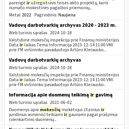
parengė
ir
užregistravo teisės akto projektą, kuris
numato mokestinės pagalbos priemonių...
Metai:
2022
Pagrindinis:
Naujiena
Vadovų darbotvarkių archyvas 2020 - 2023 m.
Web turinio sąrašas
2024-10-18
Valstybinė mokesčių inspekcija prie Finansų ministerijos
Data
ir
laikas Tema Informacija 2023-12-14 11:00 VMI
prie FM viršininko pavaduotojo Artūro Klerausko...
Vadovų darbotvarkių archyvas
Web turinio sąrašas
2024-10-18
Valstybinė mokesčių inspekcija prie Finansų ministerijos
Data
ir
laikas Tema Informacija 2023-12-14 11:00 VMI
prie FM viršininko pavaduotojo Artūro Klerausko...
Informacija apie duomenų teikimą
ir
gavimą
Web turinio sąrašas
2021-06-02
Duomenys apie
mokesčių
mokėtojus (fizinius
ir
juridinius asmenis) teikiami
ir
gaunami pagal prašymus
(vienkartinio duomenų...