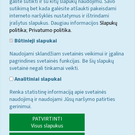
galite sutikti ir su kitų slapukų naudojimu. Savo
sutikimą bet kada galėsite atšaukti pakeisdami
interneto naršyklės nustatymus ir ištrindami
įrašytus slapukus. Daugiau informacijos
Slapukų
politika
;
Privatumo politika.
Būtinieji slapukai
Naudojami sklandžiam svetainės veikimui ir įgalina
pagrindines svetainės funkcijas. Be šių slapukų
svetainė negali tinkamai veikti.
Analitiniai slapukai
Renka statistinę informaciją apie svetainės
naudojimą ir naudojami Jūsų naršymo patirties
gerinimui.
PATVIRTINTI
Visus slapukus