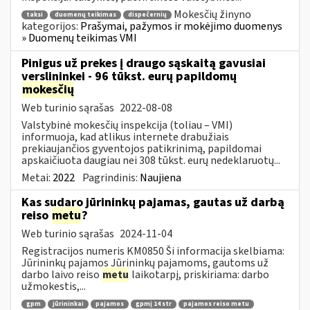
Mokesčių žinyno
taksi
duomenų teikimas
dispečernių
kategorijos:
Prašymai, pažymos ir mokėjimo duomenys
» Duomenų teikimas VMI
Pinigus už prekes į draugo sąskaitą gavusiai
verslininkei - 96 tūkst. eurų papildomų
mokesčių
Web turinio sąrašas
2022-08-08
Valstybinė mokesčių inspekcija (toliau – VMI)
informuoja, kad atlikus internete drabužiais
prekiaujančios gyventojos patikrinimą, papildomai
apskaičiuota daugiau nei 308 tūkst. eurų nedeklaruotų...
Metai:
2022
Pagrindinis:
Naujiena
Kas sudaro jūrininkų pajamas, gautas už darbą
reiso
metu
?
Web turinio sąrašas
2024-11-04
Registracijos numeris KM0850 Ši informacija skelbiama:
Jūrininkų pajamos Jūrininkų pajamoms, gautoms už
darbo laivo reiso
metu
laikotarpį, priskiriama: darbo
užmokestis,...
gpm
jūrininkai
pajamos
gpmį 14 str
pajamos reiso metu