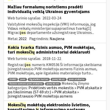
Mažiau formalumų norintiems pradėti
individualią veiklą Ukrainos gyventojams
Web turinio sąrašas
2022-03-24
Valstybinė mokesčių inspekcija (VMI) informuoja, jog
Vidaus reikalų ministerijai supaprastinus tvarką[1]
Migraci
jos
departamente užsiregistravę Ukrainos...
Metai:
2022
Pagrindinis:
Naujiena
Kokia
tvarka
fizinis asmuo, PVM mokėtojas,
turi
mokesčių
administratoriui deklaruoti
Web turinio sąrašas
2018-11-22
Registraci
jos
numeris KM0536 Ši informacija skelbiama:
Įsiregistravusio PVM mokėtoju asmens Fizinis asmuo,
PVM mokėtojas, apie ilgalaikio materialiojo turto...
fr0457
pvm
ilgalaikis turtas
pvmį 58 str
pvm atskaita
Mokesčių žinyno
fizinio asmens pvm atskaita
pvmį 61 str
kategorijos:
Pridėtinės vertės mokestis » PVM atskaita ir
jos tikslinimas (57-69 str.) » PVM atskaita »
Įsiregistravusio PVM mokėtoju asmens
Mokesčių
mokėtojų elektroninio švietimo,
konsultavimo
ir
informavimo paslaugų