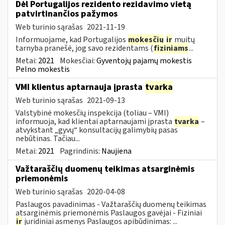
Dėl Portugalijos rezidento rezidavimo vietą
patvirtinančios pažymos
Web turinio sąrašas
2021-11-19
Informuojame, kad Portugalijos
mokesčių
ir
muitų
tarnyba pranešė, jog savo rezidentams (
fiziniams
...
Metai:
2021
Mokesčiai:
Gyventojų pajamų mokestis
Pelno mokestis
VMI klientus aptarnauja įprasta
tvarka
Web turinio sąrašas
2021-09-13
Valstybinė mokesčių inspekcija (toliau – VMI)
informuoja, kad klientai aptarnaujami įprasta
tvarka
–
atvykstant „gyvų“ konsultacijų galimybių pasas
nebūtinas. Tačiau...
Metai:
2021
Pagrindinis:
Naujiena
Važtaraščių duomenų teikimas atsarginėmis
priemonėmis
Web turinio sąrašas
2020-04-08
Paslaugos pavadinimas - Važtaraščių duomenų teikimas
atsarginėmis priemonėmis Paslaugos gavėjai - Fiziniai
ir
juridiniai asmenys Paslaugos apibūdinimas: ...