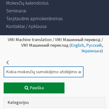
Mokesčių kalendorius
Seminarai
Tarptautinis apmokestinimas
Kontaktai / Apklausa
VMI Machine translation / VMI Машинный перевод /
VMI Машинний переклад (
English
,
Русский
,
Українська
)
Paieška
Kategorijos