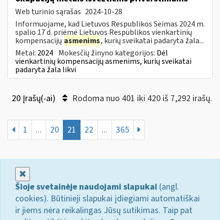
Web turinio sąrašas
2024-10-28
Informuojame, kad Lietuvos Respublikos Seimas 2024 m.
spalio 17 d. priėmė Lietuvos Respublikos vienkartinių
kompensacijų
asmenims
, kurių sveikatai padaryta žala...
Metai:
2024
Mokesčių žinyno kategorijos:
Dėl
vienkartinių kompensacijų asmenims, kurių sveikatai
padaryta žala likvi
20 Įrašų(-ai)
Rodoma nuo 401 iki 420 iš 7,292 irašų.
1
...
20
21
22
...
365
Uždaryti
Šioje svetainėje naudojami slapukai
(angl.
cookies). Būtinieji slapukai įdiegiami automatiškai
ir jiems nėra reikalingas Jūsų sutikimas. Taip pat