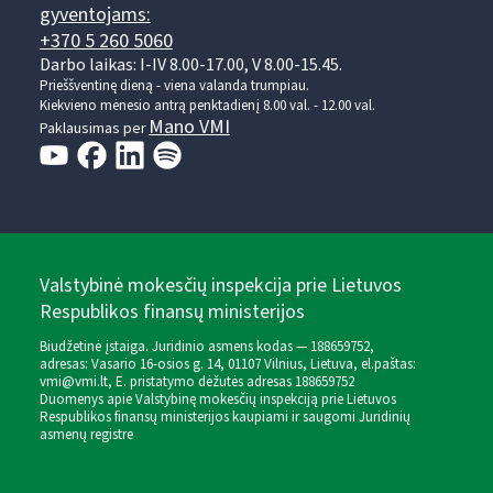
gyventojams:
+370 5 260 5060
Darbo laikas: I-IV 8.00-17.00, V 8.00-15.45.
Prieššventinę dieną - viena valanda trumpiau.
Kiekvieno mėnesio antrą penktadienį 8.00 val. - 12.00 val.
Mano VMI
Paklausimas per
Valstybinė mokesčių inspekcija prie Lietuvos
Respublikos finansų ministerijos
Biudžetinė įstaiga. Juridinio asmens kodas — 188659752,
adresas: Vasario 16-osios g. 14, 01107 Vilnius, Lietuva, el.paštas:
vmi@vmi.lt
, E. pristatymo dėžutės adresas 188659752
Duomenys apie Valstybinę mokesčių inspekciją prie Lietuvos
Respublikos finansų ministerijos kaupiami ir saugomi Juridinių
asmenų registre