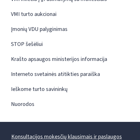
VMI turto aukcionai
Įmonių VDU palyginimas
STOP šešėliui
Krašto apsaugos ministerijos informacija
Interneto svetainės atitikties paraiška
Ieškome turto savininkų
Nuorodos
Konsultacijos mokesčių klausimais ir paslaugos