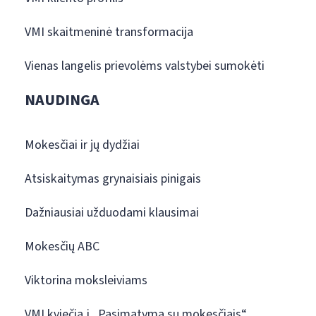
VMI skaitmeninė transformacija
Vienas langelis prievolėms valstybei sumokėti
NAUDINGA
Mokesčiai ir jų dydžiai
Atsiskaitymas grynaisiais pinigais
Dažniausiai užduodami klausimai
Mokesčių ABC
Viktorina moksleiviams
VMI kviečia į „Pasimatymą su mokesčiais“