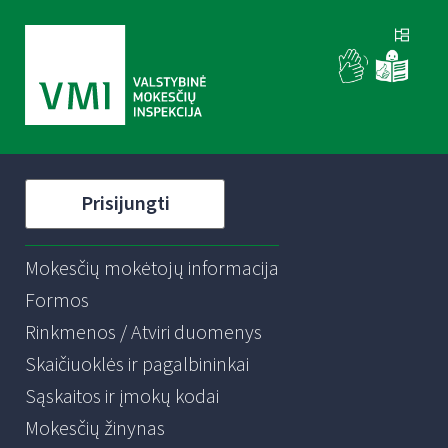
Prisijungti
Mokesčių mokėtojų informacija
Formos
Rinkmenos / Atviri duomenys
Skaičiuoklės ir pagalbininkai
Sąskaitos ir įmokų kodai
Mokesčių žinynas