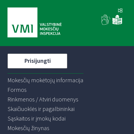
Prisijungti
Mokesčių mokėtojų informacija
Formos
Rinkmenos / Atviri duomenys
Skaičiuoklės ir pagalbininkai
Sąskaitos ir įmokų kodai
Mokesčių žinynas