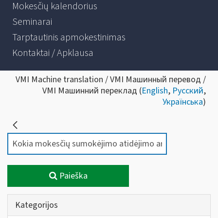
Mokesčių kalendorius
Seminarai
Tarptautinis apmokestinimas
Kontaktai / Apklausa
VMI Machine translation / VMI Машинный перевод /
VMI Машинний переклад (
English
,
Русский
,
Українська
)
Paieška
Kategorijos