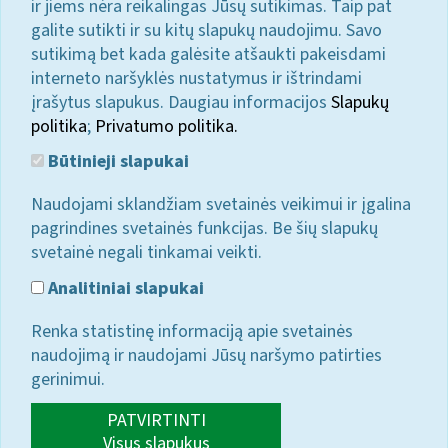
ir jiems nėra reikalingas Jūsų sutikimas. Taip pat
galite sutikti ir su kitų slapukų naudojimu. Savo
sutikimą bet kada galėsite atšaukti pakeisdami
interneto naršyklės nustatymus ir ištrindami
įrašytus slapukus. Daugiau informacijos
Slapukų
politika
;
Privatumo politika.
Būtinieji slapukai
Naudojami sklandžiam svetainės veikimui ir įgalina
pagrindines svetainės funkcijas. Be šių slapukų
svetainė negali tinkamai veikti.
Analitiniai slapukai
Renka statistinę informaciją apie svetainės
naudojimą ir naudojami Jūsų naršymo patirties
gerinimui.
PATVIRTINTI
Visus slapukus