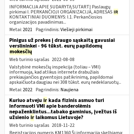
INFORMACIJA APIE SUDARYTĄ SUTARTĮ Paslaugų
pirkimai I. PERKANČIOJI ORGANIZACIJA, ADRESAS
IR
KONTAKTINIAI DUOMENYS: I.1. Perkančiosios
organizacijos pavadinimas...
Metai:
2021
Pagrindinis:
Viešieji pirkimai
Pinigus už prekes į draugo sąskaitą gavusiai
verslininkei - 96 tūkst. eurų papildomų
mokesčių
Web turinio sąrašas
2022-08-08
Valstybinė mokesčių inspekcija (toliau – VMI)
informuoja, kad atlikus internete drabužiais
prekiaujančios gyventojos patikrinimą, papildomai
apskaičiuota daugiau nei 308 tūkst. eurų nedeklaruotų...
Metai:
2022
Pagrindinis:
Naujiena
Kuriuo atveju
ir
kada fizinis asmuo turi
informuoti VMI apie banderolėmis
nepaženklintus...tabako gaminius, įvežtus iš
užsienio
ir
laikomus Lietuvoje?
Web turinio sąrašas
2018-11-22
Registracijos numeris KM1360 Ši informacija skelbiama: