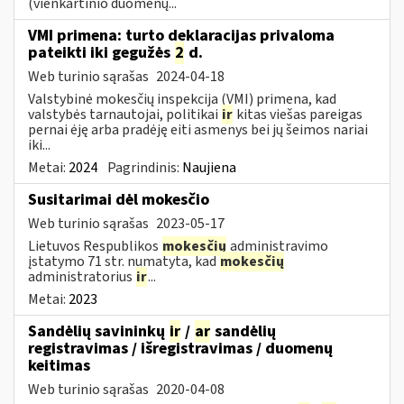
(vienkartinio duomenų...
VMI primena: turto deklaracijas privaloma
pateikti iki gegužės
2
d.
Web turinio sąrašas
2024-04-18
Valstybinė mokesčių inspekcija (VMI) primena, kad
valstybės tarnautojai, politikai
ir
kitas viešas pareigas
pernai ėję arba pradėję eiti asmenys bei jų šeimos nariai
iki...
Metai:
2024
Pagrindinis:
Naujiena
Susitarimai dėl mokesčio
Web turinio sąrašas
2023-05-17
Lietuvos Respublikos
mokesčių
administravimo
įstatymo 71 str. numatyta, kad
mokesčių
administratorius
ir
...
Metai:
2023
Sandėlių savininkų
ir
/
ar
sandėlių
registravimas / išregistravimas / duomenų
keitimas
Web turinio sąrašas
2020-04-08