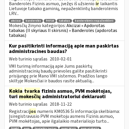
Banderolės Fizinis asmuo, įvežęs iš užsienio
ir
laikantis
Lietuvoje tabako gaminių, nepaženklintų banderolėmis
LRV...
akcizai
banderolės
fr0718
tabakas
banderolėmis nepaženklinti
Mokesčių žinyno kategorijos:
Akcizai » Apdorotas
tabakas (II skyriaus II skirsnis) » Banderolės (apdorotas
tabakas)
Kur pasitikrinti informaciją apie man paskirtas
administracines baudas?
Web turinio sąrašas
2010-02-01
VMI turimą informaciją apie Jums paskirtų
administracinių baudų prievoles galite pasitikrinti
prisijungę prie Mano VMI sistemos. Pradžios lango
skiltyje Mokesčiai ir baudos rasite aktualią...
Kokia
tvarka
fizinis asmuo, PVM mokėtojas,
turi
mokesčių
administratoriui deklaruoti
Web turinio sąrašas
2018-11-22
Registraci
jos
numeris KM0536 Ši informacija skelbiama:
Įsiregistravusio PVM mokėtoju asmens Fizinis asmuo,
PVM mokėtojas, apie ilgalaikio materialiojo turto...
fr0457
pvm
ilgalaikis turtas
pvmį 58 str
pvm atskaita