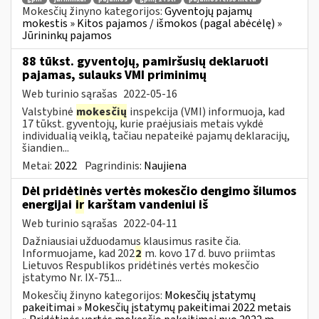
Mokesčių žinyno kategorijos:
Gyventojų pajamų
mokestis » Kitos pajamos / išmokos (pagal abėcėlę) »
Jūrininkų pajamos
88 tūkst. gyventojų, pamiršusių deklaruoti
pajamas, sulauks VMI priminimų
Web turinio sąrašas
2022-05-16
Valstybinė
mokesčių
inspekcija (VMI) informuoja, kad
17 tūkst. gyventojų, kurie praėjusiais metais vykdė
individualią veiklą, tačiau nepateikė pajamų deklaracijų,
šiandien...
Metai:
2022
Pagrindinis:
Naujiena
Dėl pridėtinės vertės mokesčio dengimo šilumos
energijai
ir
karštam vandeniui iš
Web turinio sąrašas
2022-04-11
Dažniausiai užduodamus klausimus rasite čia.
Informuojame, kad 202
2
m. kovo 17 d. buvo priimtas
Lietuvos Respublikos pridėtinės vertės mokesčio
įstatymo Nr. IX-751...
Mokesčių žinyno kategorijos:
Mokesčių įstatymų
pakeitimai » Mokesčių įstatymų pakeitimai 2022 metais