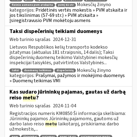
Mokesčių žinyno
fizinio asmens pvm atskaita
pvmį 61 str
kategorijos:
Pridėtinės vertės mokestis » PVM atskaita ir
jos tikslinimas (57-69 str.) » PVM atskaita »
Įsiregistravusio PVM mokėtoju asmens
Taksi dispečerinių teikiami duomenys
Web turinio sąrašas
2024-12-31
Lietuvos Respublikos kelių transporto kodekso
įstatymas (aktualus 181 straipsnis, 14 dalis); Taksi
dispečerinių duomenų teikimo Valstybinei mokesčių
inspekcijai taisyklės, patvirtintos Valstybinės...
Mokesčių žinyno
taksi
duomenų teikimas
dispečernių
kategorijos:
Prašymai, pažymos ir mokėjimo duomenys
» Duomenų teikimas VMI
Kas sudaro jūrininkų pajamas, gautas už darbą
reiso
metu
?
Web turinio sąrašas
2024-11-04
Registracijos numeris KM0850 Ši informacija skelbiama:
Jūrininkų pajamos Jūrininkų pajamoms, gautoms už
darbo laivo reiso
metu
laikotarpį, priskiriama: darbo
užmokestis,...
gpm
jūrininkai
pajamos
gpmį 14 str
pajamos reiso metu