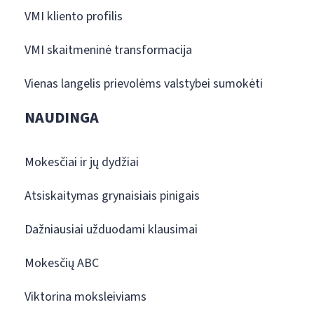
VMI kliento profilis
VMI skaitmeninė transformacija
Vienas langelis prievolėms valstybei sumokėti
NAUDINGA
Mokesčiai ir jų dydžiai
Atsiskaitymas grynaisiais pinigais
Dažniausiai užduodami klausimai
Mokesčių ABC
Viktorina moksleiviams