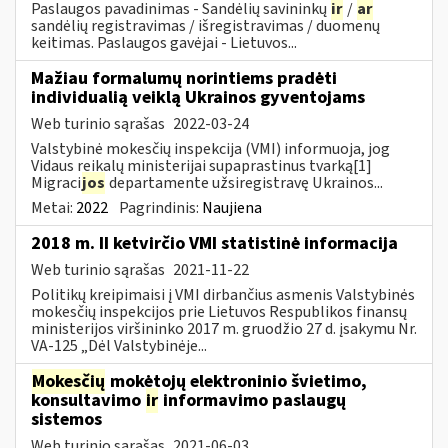
Paslaugos pavadinimas - Sandėlių savininkų
ir
/
ar
sandėlių registravimas / išregistravimas / duomenų
keitimas. Paslaugos gavėjai - Lietuvos...
Mažiau formalumų norintiems pradėti
individualią veiklą Ukrainos gyventojams
Web turinio sąrašas
2022-03-24
Valstybinė mokesčių inspekcija (VMI) informuoja, jog
Vidaus reikalų ministerijai supaprastinus tvarką[1]
Migraci
jos
departamente užsiregistravę Ukrainos...
Metai:
2022
Pagrindinis:
Naujiena
2018 m. II ketvirčio VMI statistinė informacija
Web turinio sąrašas
2021-11-22
Politikų kreipimaisi į VMI dirbančius asmenis Valstybinės
mokesčių inspekcijos prie Lietuvos Respublikos finansų
ministerijos viršininko 2017 m. gruodžio 27 d. įsakymu Nr.
VA-125 „Dėl Valstybinėje...
Mokesčių
mokėtojų elektroninio švietimo,
konsultavimo
ir
informavimo paslaugų
sistemos
Web turinio sąrašas
2021-06-03