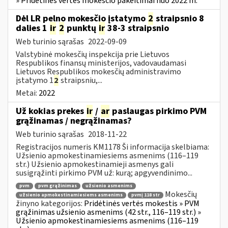
» Pridėtinės vertės mokesčio pakeitimai nuo 2022 m.
Dėl LR pelno mokesčio įstatymo
2
straipsnio 8
dalies 1
ir
2
punktų
ir
38-3 straipsnio
Web turinio sąrašas
2022-09-09
Valstybinė mokesčių inspekcija prie Lietuvos
Respublikos finansų ministerijos, vadovaudamasi
Lietuvos Respublikos mokesčių administravimo
įstatymo 1
2
straipsniu,...
Metai:
2022
Už kokias prekes
ir
/
ar
paslaugas pirkimo PVM
grąžinamas / negrąžinamas?
Web turinio sąrašas
2018-11-22
Registracijos numeris KM1178 Ši informacija skelbiama:
Užsienio apmokestinamiesiems asmenims (116–119
str.) Užsienio apmokestinamieji asmenys gali
susigrąžinti pirkimo PVM už: kurą; apgyvendinimo...
pvm
pvm grąžinimas
užsienio asmenims
Mokesčių
užsienio apmokestinamiesiems asmenims
pvmį 118 str
žinyno kategorijos:
Pridėtinės vertės mokestis » PVM
grąžinimas užsienio asmenims (42 str., 116–119 str.) »
Užsienio apmokestinamiesiems asmenims (116–119