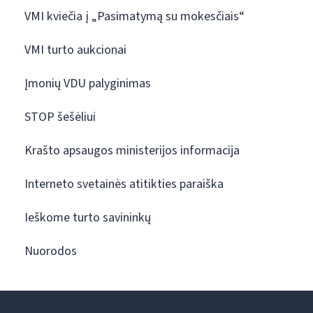
VMI kviečia į „Pasimatymą su mokesčiais“
VMI turto aukcionai
Įmonių VDU palyginimas
STOP šešėliui
Krašto apsaugos ministerijos informacija
Interneto svetainės atitikties paraiška
Ieškome turto savininkų
Nuorodos