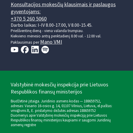
Konsultacijos mokesčių klausimais ir paslaugos
gyventojams:
+370 5 260 5060
Darbo laikas: I-IV 8.00-17.00, V 8.00-15.45.
Prieššventinę dieną - viena valanda trumpiau.
Kiekvieno mėnesio antrą penktadienį 8.00 val. - 12.00 val.
Mano VMI
Paklausimas per
Valstybinė mokesčių inspekcija prie Lietuvos
Respublikos finansų ministerijos
Biudžetinė įstaiga. Juridinio asmens kodas — 188659752,
adresas: Vasario 16-osios g. 14, 01107 Vilnius, Lietuva, el.paštas:
vmi@vmi.lt
, E. pristatymo dėžutės adresas 188659752
Duomenys apie Valstybinę mokesčių inspekciją prie Lietuvos
Respublikos finansų ministerijos kaupiami ir saugomi Juridinių
asmenų registre