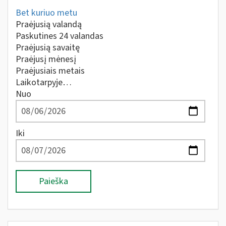
Bet kuriuo metu
Praėjusią valandą
Paskutines 24 valandas
Praėjusią savaitę
Praėjusį mėnesį
Praėjusiais metais
Laikotarpyje…
Nuo
Iki
Paieška