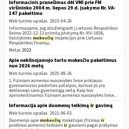
Informacinis pranešimas dėl VMI prie FM
viršininko 2004 m. liepos 29 d. įsakymo Nr. VA-
147 pakeitimo
Web turinio sąrašas
2023-04-26
Informuojame, jog atsižvelgiant į Lietuvos Respublikos
Seimo 2022-12-13 priimtą įstatymą Nr. XIV-1658,
Valstybinės
mokesčių
inspekcijos prie Lietuvos
Respublikos finansų...
Metai:
2023
Apie nekilnojamojo turto mokesčio pakeitimus
nuo 2026 metų
Web turinio sąrašas
2025-08-26
1. Fiziniam asmeniui nuosavybės teise priklauso
gyvenamosios paskirties patalpos, kuriose jis yra
deklaravęs savo gyvenamąją vietą. Kaip bus
apmokestinamos fiziniam asmeniui nuosavybės teise...
Informacija apie duomenų teikimą
ir
gavimą
Web turinio sąrašas
2021-06-02
Duomenys apie
mokesčių
mokėtojus (fizinius
ir
juridinius asmenis) teikiami
ir
gaunami pagal prašymus