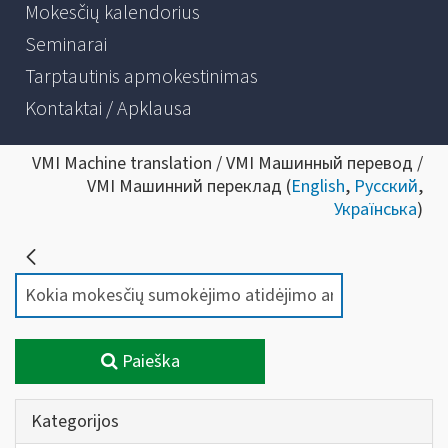
Mokesčių kalendorius
Seminarai
Tarptautinis apmokestinimas
Kontaktai / Apklausa
VMI Machine translation / VMI Машинный перевод /
VMI Машинний переклад (
English
,
Русский
,
Українська
)
Paieška
Kategorijos