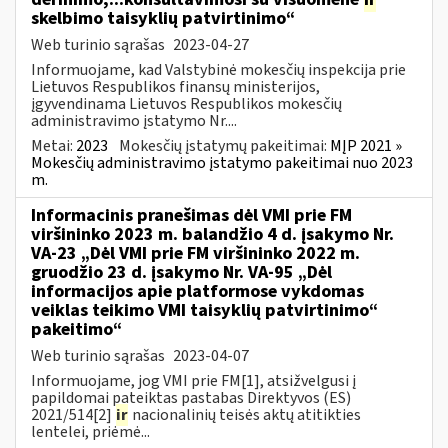
skelbimo taisyklių patvirtinimo“
Web turinio sąrašas
2023-04-27
Informuojame, kad Valstybinė mokesčių inspekcija prie
Lietuvos Respublikos finansų ministerijos,
įgyvendinama Lietuvos Respublikos mokesčių
administravimo įstatymo Nr....
Metai:
2023
Mokesčių įstatymų pakeitimai:
MĮP 2021 »
Mokesčių administravimo įstatymo pakeitimai nuo 2023
m.
Informacinis pranešimas dėl VMI prie FM
viršininko 2023 m. balandžio 4 d. įsakymo Nr.
VA-23 „Dėl VMI prie FM viršininko 2022 m.
gruodžio 23 d. įsakymo Nr. VA-95 „Dėl
informacijos apie platformose vykdomas
veiklas teikimo VMI taisyklių patvirtinimo“
pakeitimo“
Web turinio sąrašas
2023-04-07
Informuojame, jog VMI prie FM[1], atsižvelgusi į
papildomai pateiktas pastabas Direktyvos (ES)
2021/514[2]
ir
nacionalinių teisės aktų atitikties
lentelei, priėmė...