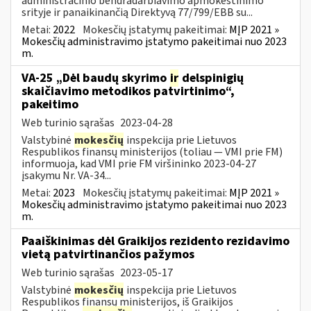
administracinio bendradarbiavimo apmokestinimo
srityje ir panaikinančią Direktyvą 77/799/EBB su...
Metai:
2022
Mokesčių įstatymų pakeitimai:
MĮP 2021 »
Mokesčių administravimo įstatymo pakeitimai nuo 2023
m.
VA-25 „Dėl baudų skyrimo
ir
delspinigių
skaičiavimo metodikos patvirtinimo“,
pakeitimo
Web turinio sąrašas
2023-04-28
Valstybinė
mokesčių
inspekcija prie Lietuvos
Respublikos finansų ministerijos (toliau ― VMI prie FM)
informuoja, kad VMI prie FM viršininko 2023-04-27
įsakymu Nr. VA-34...
Metai:
2023
Mokesčių įstatymų pakeitimai:
MĮP 2021 »
Mokesčių administravimo įstatymo pakeitimai nuo 2023
m.
Paaiškinimas dėl Graikijos rezidento rezidavimo
vietą patvirtinančios pažymos
Web turinio sąrašas
2023-05-17
Valstybinė
mokesčių
inspekcija prie Lietuvos
Respublikos finansų ministerijos, iš Graikijos