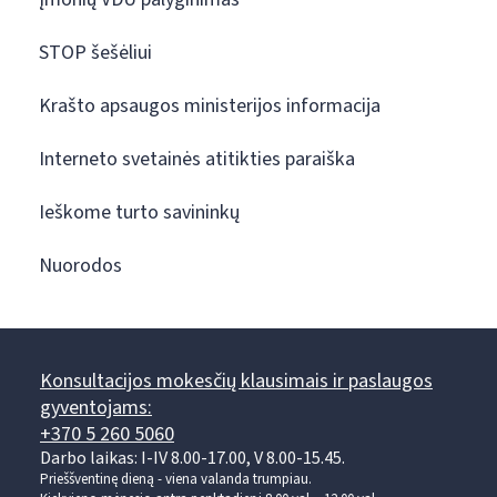
STOP šešėliui
Krašto apsaugos ministerijos informacija
Interneto svetainės atitikties paraiška
Ieškome turto savininkų
Nuorodos
Konsultacijos mokesčių klausimais ir paslaugos
gyventojams:
+370 5 260 5060
Darbo laikas: I-IV 8.00-17.00, V 8.00-15.45.
Prieššventinę dieną - viena valanda trumpiau.