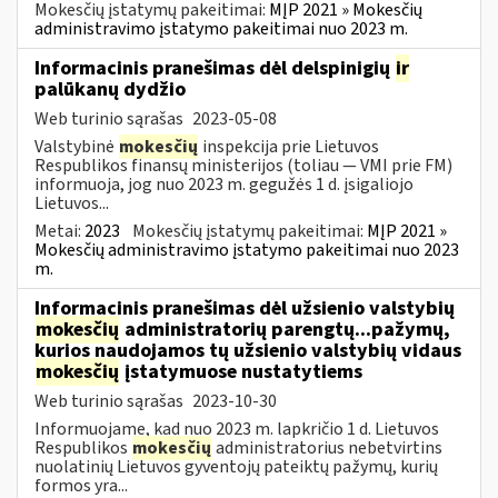
Mokesčių įstatymų pakeitimai:
MĮP 2021 » Mokesčių
administravimo įstatymo pakeitimai nuo 2023 m.
Informacinis pranešimas dėl delspinigių
ir
palūkanų dydžio
Web turinio sąrašas
2023-05-08
Valstybinė
mokesčių
inspekcija prie Lietuvos
Respublikos finansų ministerijos (toliau — VMI prie FM)
informuoja, jog nuo 2023 m. gegužės 1 d. įsigaliojo
Lietuvos...
Metai:
2023
Mokesčių įstatymų pakeitimai:
MĮP 2021 »
Mokesčių administravimo įstatymo pakeitimai nuo 2023
m.
Informacinis pranešimas dėl užsienio valstybių
mokesčių
administratorių parengtų...pažymų,
kurios naudojamos tų užsienio valstybių vidaus
mokesčių
įstatymuose nustatytiems
Web turinio sąrašas
2023-10-30
Informuojame, kad nuo 2023 m. lapkričio 1 d. Lietuvos
Respublikos
mokesčių
administratorius nebetvirtins
nuolatinių Lietuvos gyventojų pateiktų pažymų, kurių
formos yra...