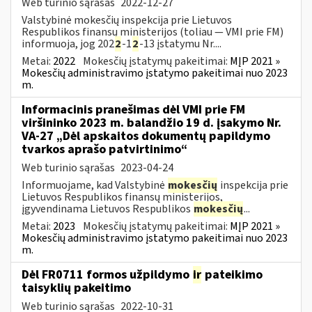
Web turinio sąrašas
2022-12-27
Valstybinė mokesčių inspekcija prie Lietuvos
Respublikos finansų ministerijos (toliau — VMI prie FM)
informuoja, jog 202
2
-1
2
-13 įstatymu Nr....
Metai:
2022
Mokesčių įstatymų pakeitimai:
MĮP 2021 »
Mokesčių administravimo įstatymo pakeitimai nuo 2023
m.
Informacinis pranešimas dėl VMI prie FM
viršininko 2023 m. balandžio 19 d. įsakymo Nr.
VA-27 „Dėl apskaitos dokumentų papildymo
tvarkos aprašo patvirtinimo“
Web turinio sąrašas
2023-04-24
Informuojame, kad Valstybinė
mokesčių
inspekcija prie
Lietuvos Respublikos finansų ministerijos,
įgyvendinama Lietuvos Respublikos
mokesčių
...
Metai:
2023
Mokesčių įstatymų pakeitimai:
MĮP 2021 »
Mokesčių administravimo įstatymo pakeitimai nuo 2023
m.
Dėl FR0711 formos užpildymo
ir
pateikimo
taisyklių pakeitimo
Web turinio sąrašas
2022-10-31