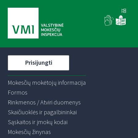
Prisijungti
Mokesčių mokėtojų informacija
Formos
Rinkmenos / Atviri duomenys
Skaičiuoklės ir pagalbininkai
Sąskaitos ir įmokų kodai
Mokesčių žinynas