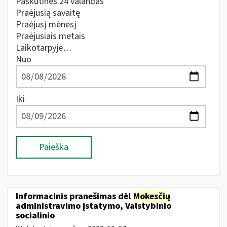
Paskutines 24 valandas
Praėjusią savaitę
Praėjusį mėnesį
Praėjusiais metais
Laikotarpyje…
Nuo
Iki
Paieška
Informacinis pranešimas dėl
Mokesčių
administravimo įstatymo, Valstybinio
socialinio