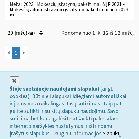
Metai:
2023
Mokesčių įstatymų pakeitimai:
MĮP 2021 »
Mokesčių administravimo įstatymo pakeitimai nuo 2023
m.
20 Įrašų(-ai)
Rodoma nuo 1 iki 12 iš 12 irašų.
1
Uždaryti
Šioje svetainėje naudojami slapukai
(angl.
cookies). Būtinieji slapukai įdiegiami automatiškai
ir jiems nėra reikalingas Jūsų sutikimas. Taip pat
galite sutikti ir su kitų slapukų naudojimu. Savo
sutikimą bet kada galėsite atšaukti pakeisdami
interneto naršyklės nustatymus ir ištrindami
įrašytus slapukus. Daugiau informacijos
Slapukų