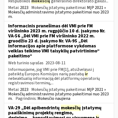
Respublikos
mokesčių
generalinio direktorato gavusi...
Metai:
2023
Mokesčių įstatymų pakeitimai:
MĮP 2021 »
Mokesčių administravimo įstatymo pakeitimai nuo 2023
m.
Informacinis pranešimas dėl VMI prie FM
viršininko 2023 m. rugpjūčio 10 d. įsakymo Nr.
VA-56 „Dėl VMI prie FM viršininko 2022 m.
gruodžio 23 d. įsakymo Nr. VA-95 „Dėl
informacijos apie platformose vykdomas
veiklas teikimo VMI taisyklių patvirtinimo“
pakeitimo“
Web turinio sąrašas
2023-08-11
Informuojame, jog VMI prie FM[1], atsižvelgusi į
pateiktą Europos Komisijos narių pastabą
ir
nebeaktualią informaciją dėl platformų operatorių
registravimosi terminų,...
Metai:
2023
Mokesčių įstatymų pakeitimai:
MĮP 2021 »
Mokesčių administravimo įstatymo pakeitimai nuo 2023
m.
Pagrindinis:
Mokesčio naujiena
VA-29 „Dėl apibendrintų
mokesčių
įstatymų
paaiškinimų projektų rengimo,
derinimo,...konsultavimosi su visuomene
ir