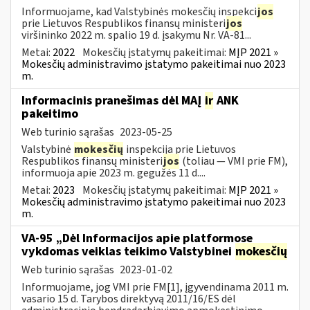
Informuojame, kad Valstybinės mokesčių inspekci
jos
prie Lietuvos Respublikos finansų ministeri
jos
viršininko 2022 m. spalio 19 d. įsakymu Nr. VA-81...
Metai:
2022
Mokesčių įstatymų pakeitimai:
MĮP 2021 »
Mokesčių administravimo įstatymo pakeitimai nuo 2023
m.
Informacinis pranešimas dėl MAĮ
ir
ANK
pakeitimo
Web turinio sąrašas
2023-05-25
Valstybinė
mokesčių
inspekcija prie Lietuvos
Respublikos finansų ministeri
jos
(toliau — VMI prie FM),
informuoja apie 2023 m. gegužės 11 d....
Metai:
2023
Mokesčių įstatymų pakeitimai:
MĮP 2021 »
Mokesčių administravimo įstatymo pakeitimai nuo 2023
m.
VA-95 „Dėl Informacijos apie platformose
vykdomas veiklas teikimo Valstybinei
mokesčių
Web turinio sąrašas
2023-01-02
Informuojame, jog VMI prie FM[1], įgyvendinama 2011 m.
vasario 15 d. Tarybos direktyvą 2011/16/ES dėl