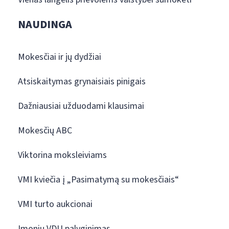
NAUDINGA
Mokesčiai ir jų dydžiai
Atsiskaitymas grynaisiais pinigais
Dažniausiai užduodami klausimai
Mokesčių ABC
Viktorina moksleiviams
VMI kviečia į „Pasimatymą su mokesčiais“
VMI turto aukcionai
Įmonių VDU palyginimas