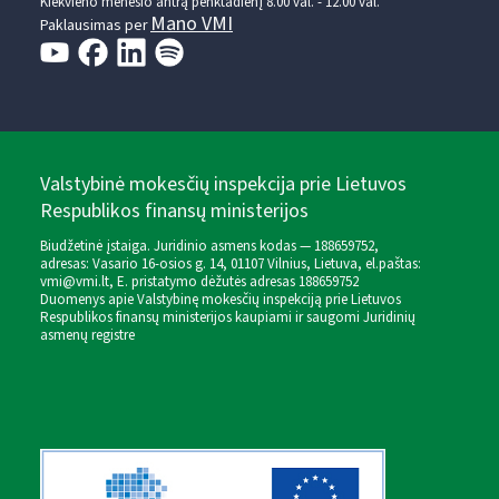
Kiekvieno mėnesio antrą penktadienį 8.00 val. - 12.00 val.
Mano VMI
Paklausimas per
Valstybinė mokesčių inspekcija prie Lietuvos
Respublikos finansų ministerijos
Biudžetinė įstaiga. Juridinio asmens kodas — 188659752,
adresas: Vasario 16-osios g. 14, 01107 Vilnius, Lietuva, el.paštas:
vmi@vmi.lt
, E. pristatymo dėžutės adresas 188659752
Duomenys apie Valstybinę mokesčių inspekciją prie Lietuvos
Respublikos finansų ministerijos kaupiami ir saugomi Juridinių
asmenų registre