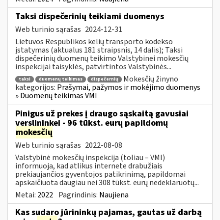
Taksi dispečerinių teikiami duomenys
Web turinio sąrašas
2024-12-31
Lietuvos Respublikos kelių transporto kodekso
įstatymas (aktualus 181 straipsnis, 14 dalis); Taksi
dispečerinių duomenų teikimo Valstybinei mokesčių
inspekcijai taisyklės, patvirtintos Valstybinės...
Mokesčių žinyno
taksi
duomenų teikimas
dispečernių
kategorijos:
Prašymai, pažymos ir mokėjimo duomenys
» Duomenų teikimas VMI
Pinigus už prekes į draugo sąskaitą gavusiai
verslininkei - 96 tūkst. eurų papildomų
mokesčių
Web turinio sąrašas
2022-08-08
Valstybinė mokesčių inspekcija (toliau – VMI)
informuoja, kad atlikus internete drabužiais
prekiaujančios gyventojos patikrinimą, papildomai
apskaičiuota daugiau nei 308 tūkst. eurų nedeklaruotų...
Metai:
2022
Pagrindinis:
Naujiena
Kas sudaro jūrininkų pajamas, gautas už darbą