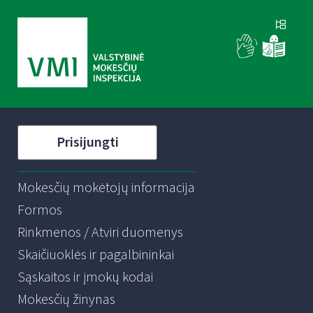
Prisijungti
Mokesčių mokėtojų informacija
Formos
Rinkmenos / Atviri duomenys
Skaičiuoklės ir pagalbininkai
Sąskaitos ir įmokų kodai
Mokesčių žinynas