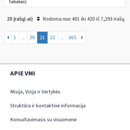
tabakas)
20 Įrašų(-ai)
Rodoma nuo 401 iki 420 iš 7,293 irašų.
1
...
20
21
22
...
365
APIE VMI
Misija, Vizija ir Vertybės
Struktūra ir kontaktinė informacija
Konsultavimasis su visuomene