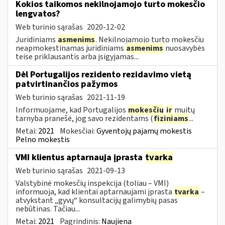
Kokios taikomos nekilnojamojo turto mokesčio
lengvatos?
Web turinio sąrašas
2020-12-02
Juridiniams
asmenims
. Nekilnojamojo turto mokesčiu
neapmokestinamas juridiniams
asmenims
nuosavybės
teise priklausantis arba įsigyjamas...
Dėl Portugalijos rezidento rezidavimo vietą
patvirtinančios pažymos
Web turinio sąrašas
2021-11-19
Informuojame, kad Portugalijos
mokesčių
ir
muitų
tarnyba pranešė, jog savo rezidentams (
fiziniams
...
Metai:
2021
Mokesčiai:
Gyventojų pajamų mokestis
Pelno mokestis
VMI klientus aptarnauja įprasta
tvarka
Web turinio sąrašas
2021-09-13
Valstybinė mokesčių inspekcija (toliau – VMI)
informuoja, kad klientai aptarnaujami įprasta
tvarka
–
atvykstant „gyvų“ konsultacijų galimybių pasas
nebūtinas. Tačiau...
Metai:
2021
Pagrindinis:
Naujiena