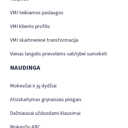
VMI teikiamos paslaugos
VMI kliento profilis
VMI skaitmeninė transformacija
Vienas langelis prievolėms valstybei sumokėti
NAUDINGA
Mokesčiai ir jų dydžiai
Atsiskaitymas grynaisiais pinigais
Dažniausiai užduodami klausimai
Mokesčių ABC