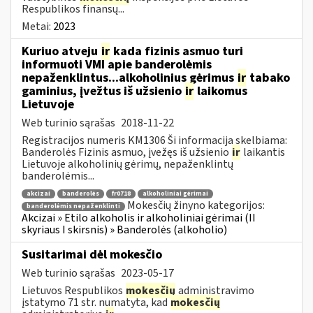
Respublikos finansų...
Metai:
2023
Kuriuo atveju
ir
kada fizinis asmuo turi
informuoti VMI apie banderolėmis
nepaženklintus...alkoholinius gėrimus
ir
tabako
gaminius, įvežtus iš užsienio
ir
laikomus
Lietuvoje
Web turinio sąrašas
2018-11-22
Registracijos numeris KM1306 Ši informacija skelbiama:
Banderolės Fizinis asmuo, įvežęs iš užsienio
ir
laikantis
Lietuvoje alkoholinių gėrimų, nepaženklintų
banderolėmis...
akcizai
banderolės
fr0718
alkoholiniai gėrimai
Mokesčių žinyno kategorijos:
banderolėmis nepaženklinti
Akcizai » Etilo alkoholis ir alkoholiniai gėrimai (II
skyriaus I skirsnis) » Banderolės (alkoholio)
Susitarimai dėl mokesčio
Web turinio sąrašas
2023-05-17
Lietuvos Respublikos
mokesčių
administravimo
įstatymo 71 str. numatyta, kad
mokesčių