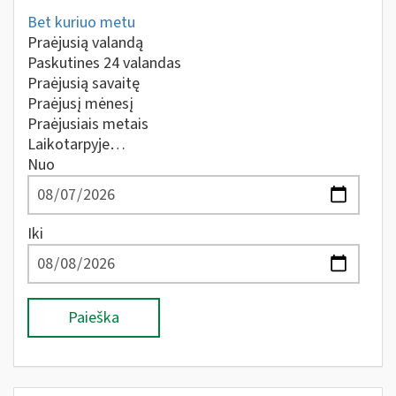
Bet kuriuo metu
Praėjusią valandą
Paskutines 24 valandas
Praėjusią savaitę
Praėjusį mėnesį
Praėjusiais metais
Laikotarpyje…
Nuo
Iki
Paieška