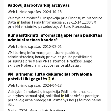
Vadovų darbotvarkių archyvas
Web turinio sąrašas
2024-10-18
Valstybinė mokesčių inspekcija prie Finansų ministerijos
Data
ir
laikas Tema Informacija 2023-12-14 11:00 VMI
prie FM viršininko pavaduotojo Artūro Klerausko...
Kur pasitikrinti informaciją apie man paskirtas
administracines baudas?
Web turinio sąrašas
2010-02-01
VMI turimą informaciją apie Jums paskirtų
administracinių baudų prievoles galite pasitikrinti
prisijungę prie Mano VMI sistemos. Pradžios lango
skiltyje Mokesčiai ir baudos rasite aktualią...
VMI primena: turto deklaracijas privaloma
pateikti iki gegužės
2
d.
Web turinio sąrašas
2024-04-18
Valstybinė mokesčių inspekcija (VMI) primena, kad
valstybės tarnautojai, politikai
ir
kitas viešas pareigas
pernai ėję arba pradėję eiti asmenys bei jų šeimos nariai
iki...
Metai:
2024
Pagrindinis:
Naujiena