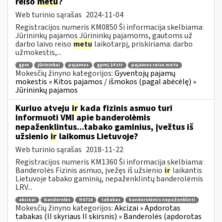
reiso
metu
?
Web turinio sąrašas
2024-11-04
Registracijos numeris KM0850 Ši informacija skelbiama:
Jūrininkų pajamos Jūrininkų pajamoms, gautoms už
darbo laivo reiso
metu
laikotarpį, priskiriama: darbo
užmokestis,...
gpm
jūrininkai
pajamos
gpmį 14 str
pajamos reiso metu
Mokesčių žinyno kategorijos:
Gyventojų pajamų
mokestis » Kitos pajamos / išmokos (pagal abėcėlę) »
Jūrininkų pajamos
Kuriuo atveju
ir
kada fizinis asmuo turi
informuoti VMI apie banderolėmis
nepaženklintus...tabako gaminius, įvežtus iš
užsienio
ir
laikomus Lietuvoje?
Web turinio sąrašas
2018-11-22
Registracijos numeris KM1360 Ši informacija skelbiama:
Banderolės Fizinis asmuo, įvežęs iš užsienio
ir
laikantis
Lietuvoje tabako gaminių, nepaženklintų banderolėmis
LRV...
akcizai
banderolės
fr0718
tabakas
banderolėmis nepaženklinti
Mokesčių žinyno kategorijos:
Akcizai » Apdorotas
tabakas (II skyriaus II skirsnis) » Banderolės (apdorotas