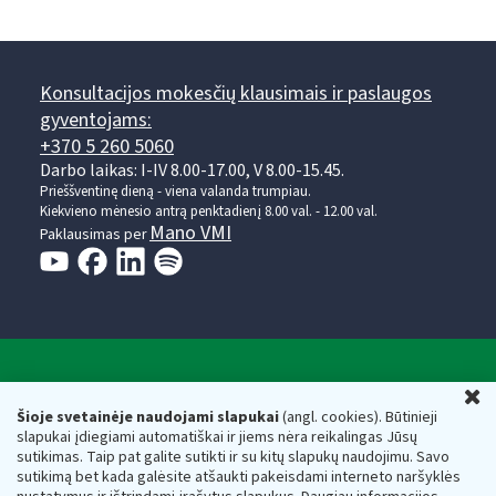
Konsultacijos mokesčių klausimais ir paslaugos
gyventojams:
+370 5 260 5060
Darbo laikas: I-IV 8.00-17.00, V 8.00-15.45.
Prieššventinę dieną - viena valanda trumpiau.
Kiekvieno mėnesio antrą penktadienį 8.00 val. - 12.00 val.
Mano VMI
Paklausimas per
Valstybinė mokesčių inspekcija prie Lietuvos
U
Respublikos finansų ministerijos
Šioje svetainėje naudojami slapukai
(angl. cookies). Būtinieji
slapukai įdiegiami automatiškai ir jiems nėra reikalingas Jūsų
Biudžetinė įstaiga. Juridinio asmens kodas — 188659752,
sutikimas. Taip pat galite sutikti ir su kitų slapukų naudojimu. Savo
adresas: Vasario 16-osios g. 14, 01107 Vilnius, Lietuva, el.paštas:
sutikimą bet kada galėsite atšaukti pakeisdami interneto naršyklės
vmi@vmi.lt
, E. pristatymo dėžutės adresas 188659752