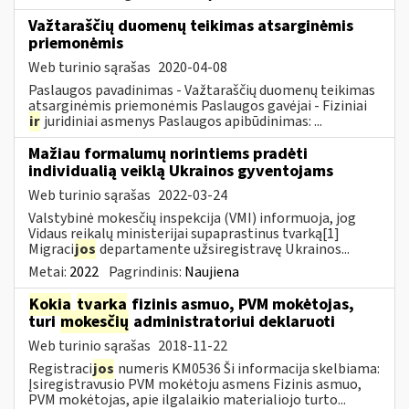
Važtaraščių duomenų teikimas atsarginėmis
priemonėmis
Web turinio sąrašas
2020-04-08
Paslaugos pavadinimas - Važtaraščių duomenų teikimas
atsarginėmis priemonėmis Paslaugos gavėjai - Fiziniai
ir
juridiniai asmenys Paslaugos apibūdinimas: ...
Mažiau formalumų norintiems pradėti
individualią veiklą Ukrainos gyventojams
Web turinio sąrašas
2022-03-24
Valstybinė mokesčių inspekcija (VMI) informuoja, jog
Vidaus reikalų ministerijai supaprastinus tvarką[1]
Migraci
jos
departamente užsiregistravę Ukrainos...
Metai:
2022
Pagrindinis:
Naujiena
Kokia
tvarka
fizinis asmuo, PVM mokėtojas,
turi
mokesčių
administratoriui deklaruoti
Web turinio sąrašas
2018-11-22
Registraci
jos
numeris KM0536 Ši informacija skelbiama:
Įsiregistravusio PVM mokėtoju asmens Fizinis asmuo,
PVM mokėtojas, apie ilgalaikio materialiojo turto...