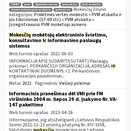
fr0457
pvm
ilgalaikis turtas
pvmį 58 str
pvm atskaita
Mokesčių žinyno
fizinio asmens pvm atskaita
pvmį 61 str
kategorijos:
Pridėtinės vertės mokestis » PVM atskaita ir
jos tikslinimas (57-69 str.) » PVM atskaita »
Įsiregistravusio PVM mokėtoju asmens
Mokesčių
mokėtojų elektroninio švietimo,
konsultavimo
ir
informavimo paslaugų
sistemos
Web turinio sąrašas
2021-06-03
INFORMACIJA APIE SUDARYTĄ SUTARTĮ Paslaugų
pirkimai I. PERKANČIOJI ORGANIZACIJA, ADRESAS
IR
KONTAKTINIAI DUOMENYS: I.1. Perkančiosios
organizacijos pavadinimas...
Metai:
2021
Pagrindinis:
Viešieji pirkimai
Informacinis pranešimas dėl VMI prie FM
viršininko 2004 m. liepos 29 d. įsakymo Nr. VA-
147 pakeitimo
Web turinio sąrašas
2023-04-26
Informuojame, jog atsižvelgiant į Lietuvos Respublikos
Seimo 2022-12-13 priimtą įstatymą Nr. XIV-1658,
Valstybinės
mokesčių
inspekcijos prie Lietuvos