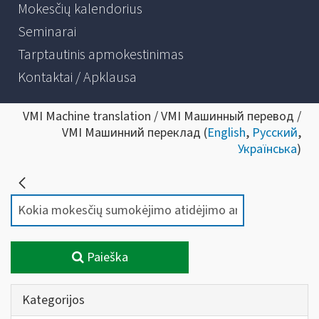
Mokesčių kalendorius
Seminarai
Tarptautinis apmokestinimas
Kontaktai / Apklausa
VMI Machine translation / VMI Машинный перевод /
VMI Машинний переклад (
English
,
Русский
,
Українська
)
Paieška
Kategorijos