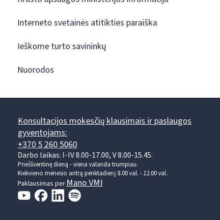
Interneto svetainės atitikties paraiška
Ieškome turto savininkų
Nuorodos
Konsultacijos mokesčių klausimais ir paslaugos
gyventojams:
+370 5 260 5060
Darbo laikas: I-IV 8.00-17.00, V 8.00-15.45.
Prieššventinę dieną - viena valanda trumpiau.
Kiekvieno mėnesio antrą penktadienį 8.00 val. - 12.00 val.
Mano VMI
Paklausimas per