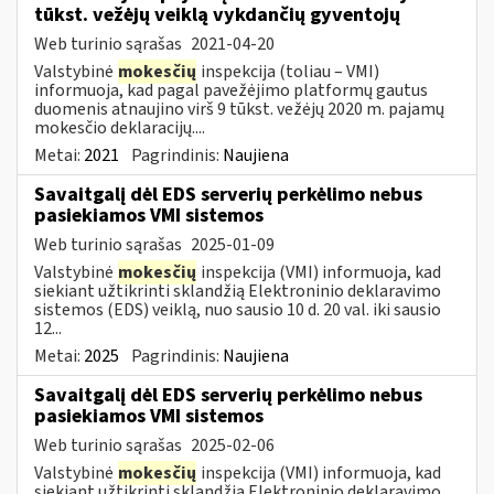
tūkst. vežėjų veiklą vykdančių gyventojų
Web turinio sąrašas
2021-04-20
Valstybinė
mokesčių
inspekcija (toliau – VMI)
informuoja, kad pagal pavežėjimo platformų gautus
duomenis atnaujino virš 9 tūkst. vežėjų 2020 m. pajamų
mokesčio deklaracijų....
Metai:
2021
Pagrindinis:
Naujiena
Savaitgalį dėl EDS serverių perkėlimo nebus
pasiekiamos VMI sistemos
Web turinio sąrašas
2025-01-09
Valstybinė
mokesčių
inspekcija (VMI) informuoja, kad
siekiant užtikrinti sklandžią Elektroninio deklaravimo
sistemos (EDS) veiklą, nuo sausio 10 d. 20 val. iki sausio
12...
Metai:
2025
Pagrindinis:
Naujiena
Savaitgalį dėl EDS serverių perkėlimo nebus
pasiekiamos VMI sistemos
Web turinio sąrašas
2025-02-06
Valstybinė
mokesčių
inspekcija (VMI) informuoja, kad
siekiant užtikrinti sklandžią Elektroninio deklaravimo