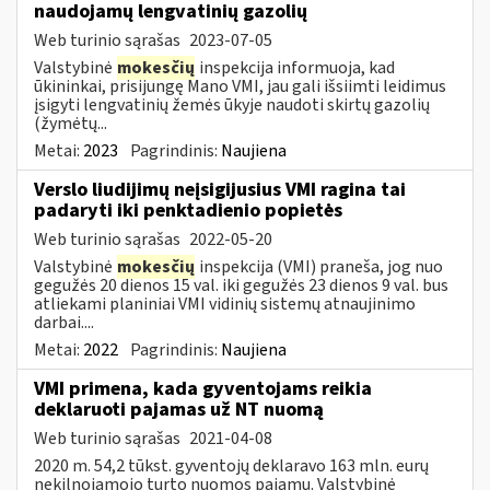
naudojamų lengvatinių gazolių
Web turinio sąrašas
2023-07-05
Valstybinė
mokesčių
inspekcija informuoja, kad
ūkininkai, prisijungę Mano VMI, jau gali išsiimti leidimus
įsigyti lengvatinių žemės ūkyje naudoti skirtų gazolių
(žymėtų...
Metai:
2023
Pagrindinis:
Naujiena
Verslo liudijimų neįsigijusius VMI ragina tai
padaryti iki penktadienio popietės
Web turinio sąrašas
2022-05-20
Valstybinė
mokesčių
inspekcija (VMI) praneša, jog nuo
gegužės 20 dienos 15 val. iki gegužės 23 dienos 9 val. bus
atliekami planiniai VMI vidinių sistemų atnaujinimo
darbai....
Metai:
2022
Pagrindinis:
Naujiena
VMI primena, kada gyventojams reikia
deklaruoti pajamas už NT nuomą
Web turinio sąrašas
2021-04-08
2020 m. 54,2 tūkst. gyventojų deklaravo 163 mln. eurų
nekilnojamojo turto nuomos pajamų. Valstybinė