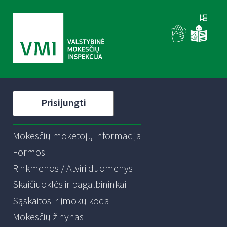
Prisijungti
Mokesčių mokėtojų informacija
Formos
Rinkmenos / Atviri duomenys
Skaičiuoklės ir pagalbininkai
Sąskaitos ir įmokų kodai
Mokesčių žinynas