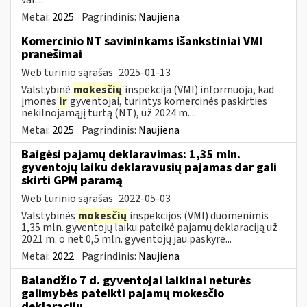
Metai:
2025
Pagrindinis:
Naujiena
Komercinio NT savininkams išankstiniai VMI
pranešimai
Web turinio sąrašas
2025-01-13
Valstybinė
mokesčių
inspekcija (VMI) informuoja, kad
įmonės
ir
gyventojai, turintys komercinės paskirties
nekilnojamąjį turtą (NT), už 2024 m....
Metai:
2025
Pagrindinis:
Naujiena
Baigėsi pajamų deklaravimas: 1,35 mln.
gyventojų laiku deklaravusių pajamas dar gali
skirti GPM paramą
Web turinio sąrašas
2022-05-03
Valstybinės
mokesčių
inspekcijos (VMI) duomenimis
1,35 mln. gyventojų laiku pateikė pajamų deklaraciją už
2021 m. o net 0,5 mln. gyventojų jau paskyrė...
Metai:
2022
Pagrindinis:
Naujiena
Balandžio 7 d. gyventojai laikinai neturės
galimybės pateikti pajamų mokesčio
deklaracijų