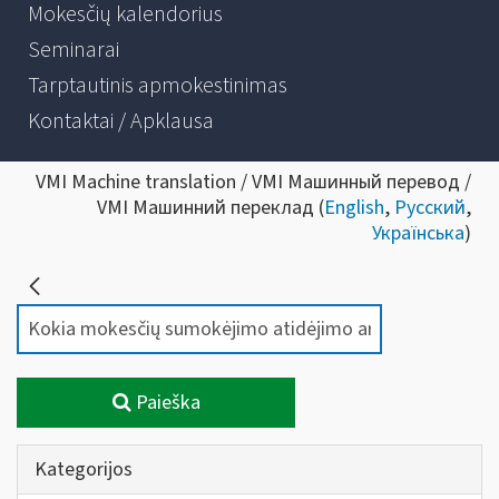
Mokesčių kalendorius
Seminarai
Tarptautinis apmokestinimas
Kontaktai / Apklausa
VMI Machine translation / VMI Машинный перевод /
VMI Машинний переклад (
English
,
Русский
,
Українська
)
Paieška
Kategorijos