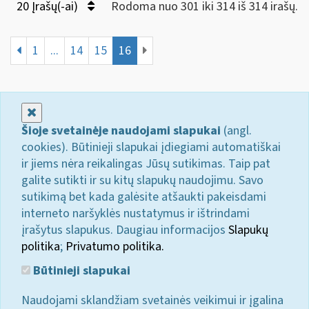
20 Įrašų(-ai)
Rodoma nuo 301 iki 314 iš 314 irašų.
1
...
14
15
16
Uždaryti
Šioje svetainėje naudojami slapukai
(angl.
cookies). Būtinieji slapukai įdiegiami automatiškai
ir jiems nėra reikalingas Jūsų sutikimas. Taip pat
galite sutikti ir su kitų slapukų naudojimu. Savo
sutikimą bet kada galėsite atšaukti pakeisdami
interneto naršyklės nustatymus ir ištrindami
įrašytus slapukus. Daugiau informacijos
Slapukų
politika
;
Privatumo politika.
Būtinieji slapukai
Naudojami sklandžiam svetainės veikimui ir įgalina