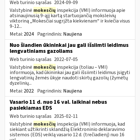
Web turinio sąrašas
2024-09-09
Valstybinė
mokesčių
inspekcija (VMI) informuoja apie
atsinaujinusią 9-ąjį kartą startuojančią moksleivių
viktoriną „Mokesčiai sugrįžta kiekvienam“ ir kviečia visus
9-12...
Metai:
2024
Pagrindinis:
Naujiena
Nuo šiandien ūkininkai jau gali išsiimti leidimus
lengvatiniams gazoliams
Web turinio sąrašas
2022-07-05
Valstybinė
mokesčių
inspekcija (toliau – VMI)
informuoja, kad ūkininkai jau gali išsiimti leidimus įsigyti
lengvatinių žemės ūkyje naudoti skirtų gazolių (žymėtų
dyzelinių...
Metai:
2022
Pagrindinis:
Naujiena
Vasario 11 d. nuo 16 val. laikinai nebus
pasiekiamas EDS
Web turinio sąrašas
2025-02-11
Valstybinė
mokesčių
inspekcija (VMI) informuoja, kad
siekiant užtikrinti sklandžią Elektroninio deklaravimo
sistemos (EDS) veiklą vasario 12 d. (trečiadienį) nuo 16
val....