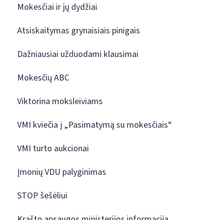
Mokesčiai ir jų dydžiai
Atsiskaitymas grynaisiais pinigais
Dažniausiai užduodami klausimai
Mokesčių ABC
Viktorina moksleiviams
VMI kviečia į „Pasimatymą su mokesčiais“
VMI turto aukcionai
Įmonių VDU palyginimas
STOP šešėliui
Krašto apsaugos ministerijos informacija