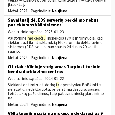
veiklą vykdantys gyventojai, kurių 2020 m. vykdyta veikla
įtraukta į...
Metai:
2021
Pagrindinis:
Naujiena
Savaitgalį dėl EDS serverių perkėlimo nebus
pasiekiamos VMI sistemos
Web turinio sąrašas
2025-01-23
Valstybinė
mokesčių
inspekcija (VMI) informuoja, kad
siekiant užtikrinti sklandžią Elektroninio deklaravimo
sistemos (EDS) veiklą, nuo sausio 24 d. nuo 20 val. iki
sausio...
Metai:
2025
Pagrindinis:
Naujiena
Oficialu: Vilniuje steigiamas Tarpinstitucinio
bendradarbiavimo centras
Web turinio sąrašas
2024-01-22
Siekiant optimizuoti darbą
ir
operatyviau išaiškinti su
nelegaliu, nedeklaruotu, priverstiniu darbu susijusius
teisės aktų pažeidimus, taip pat užsieniečių įdarbinimo
bei...
Metai:
2024
Pagrindinis:
Naujiena
VMI atnaujino pajamų mokesčio deklaracijas 9