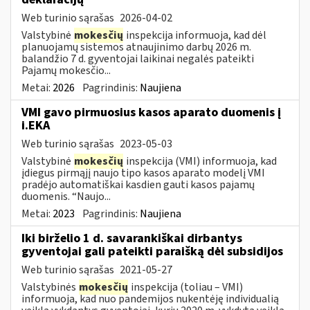
Web turinio sąrašas
2026-04-02
Valstybinė
mokesčių
inspekcija informuoja, kad dėl
planuojamų sistemos atnaujinimo darbų 2026 m.
balandžio 7 d. gyventojai laikinai negalės pateikti
Pajamų mokesčio...
Metai:
2026
Pagrindinis:
Naujiena
VMI gavo pirmuosius kasos aparato duomenis į
i.EKA
Web turinio sąrašas
2023-05-03
Valstybinė
mokesčių
inspekcija (VMI) informuoja, kad
įdiegus pirmąjį naujo tipo kasos aparato modelį VMI
pradėjo automatiškai kasdien gauti kasos pajamų
duomenis. “Naujo...
Metai:
2023
Pagrindinis:
Naujiena
Iki birželio 1 d. savarankiškai dirbantys
gyventojai gali pateikti paraišką dėl subsidijos
Web turinio sąrašas
2021-05-27
Valstybinės
mokesčių
inspekcija (toliau – VMI)
informuoja, kad nuo pandemijos nukentėję individualią