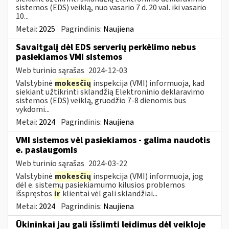
sistemos (EDS) veiklą, nuo vasario 7 d. 20 val. iki vasario
10...
Metai:
2025
Pagrindinis:
Naujiena
Savaitgalį dėl EDS serverių perkėlimo nebus
pasiekiamos VMI sistemos
Web turinio sąrašas
2024-12-03
Valstybinė
mokesčių
inspekcija (VMI) informuoja, kad
siekiant užtikrinti sklandžią Elektroninio deklaravimo
sistemos (EDS) veiklą, gruodžio 7-8 dienomis bus
vykdomi...
Metai:
2024
Pagrindinis:
Naujiena
VMI sistemos vėl pasiekiamos - galima naudotis
e. paslaugomis
Web turinio sąrašas
2024-03-22
Valstybinė
mokesčių
inspekcija (VMI) informuoja, jog
dėl e. sistemų pasiekiamumo kilusios problemos
išspręstos
ir
klientai vėl gali sklandžiai...
Metai:
2024
Pagrindinis:
Naujiena
Ūkininkai jau gali išsiimti leidimus dėl veikloje