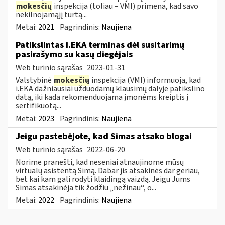
mokesčių
inspekcija (toliau – VMI) primena, kad savo
nekilnojamąjį turtą...
Metai:
2021
Pagrindinis:
Naujiena
Patikslintas i.EKA terminas dėl susitarimų
pasirašymo su kasų diegėjais
Web turinio sąrašas
2023-01-31
Valstybinė
mokesčių
inspekcija (VMI) informuoja, kad
i.EKA dažniausiai užduodamų klausimų dalyje patikslino
datą, iki kada rekomenduojama įmonėms kreiptis į
sertifikuotą...
Metai:
2023
Pagrindinis:
Naujiena
Jeigu pastebėjote, kad Simas atsako blogai
Web turinio sąrašas
2022-06-20
Norime pranešti, kad neseniai atnaujinome mūsų
virtualų asistentą Simą. Dabar jis atsakinės dar geriau,
bet kai kam gali rodyti klaidingą vaizdą. Jeigu Jums
Simas atsakinėja tik žodžiu „nežinau“, o...
Metai:
2022
Pagrindinis:
Naujiena