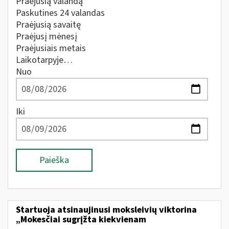
Praėjusią valandą
Paskutines 24 valandas
Praėjusią savaitę
Praėjusį mėnesį
Praėjusiais metais
Laikotarpyje…
Nuo
Iki
Paieška
Startuoja atsinaujinusi moksleivių viktorina
„Mokesčiai sugrįžta kiekvienam