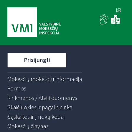
Prisijungti
Mokesčių mokėtojų informacija
Formos
Rinkmenos / Atviri duomenys
Skaičiuoklės ir pagalbininkai
Sąskaitos ir įmokų kodai
Mokesčių žinynas