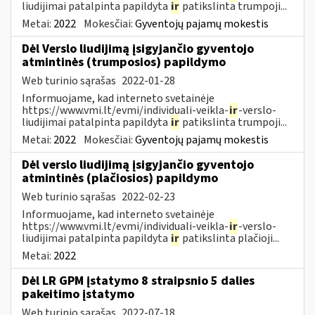
liudijimai patalpinta papildyta
ir
patikslinta trumpoji...
Metai:
2022
Mokesčiai:
Gyventojų pajamų mokestis
Dėl Verslo liudijimą įsigyjančio gyventojo
atmintinės (trumposios) papildymo
Web turinio sąrašas
2022-01-28
Informuojame, kad interneto svetainėje
https://www.vmi.lt/evmi/individuali-veikla-
ir
-verslo-
liudijimai patalpinta papildyta
ir
patikslinta trumpoji...
Metai:
2022
Mokesčiai:
Gyventojų pajamų mokestis
Dėl verslo liudijimą įsigyjančio gyventojo
atmintinės (plačiosios) papildymo
Web turinio sąrašas
2022-02-23
Informuojame, kad interneto svetainėje
https://www.vmi.lt/evmi/individuali-veikla-
ir
-verslo-
liudijimai patalpinta papildyta
ir
patikslinta plačioji...
Metai:
2022
Dėl LR GPM įstatymo 8 straipsnio 5 dalies
pakeitimo įstatymo
Web turinio sąrašas
2022-07-18