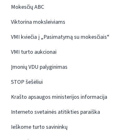
Mokesčių ABC
Viktorina moksleiviams
VMI kviečia į „Pasimatymą su mokesčiais“
VMI turto aukcionai
Įmonių VDU palyginimas
STOP šešėliui
Krašto apsaugos ministerijos informacija
Interneto svetainės atitikties paraiška
Ieškome turto savininkų