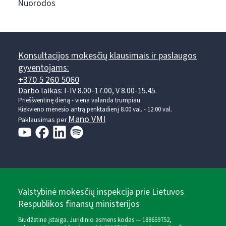
Nuorodos
Konsultacijos mokesčių klausimais ir paslaugos
gyventojams:
+370 5 260 5060
Darbo laikas: I-IV 8.00-17.00, V 8.00-15.45.
Prieššventinę dieną - viena valanda trumpiau.
Kiekvieno mėnesio antrą penktadienį 8.00 val. - 12.00 val.
Mano VMI
Paklausimas per
Valstybinė mokesčių inspekcija prie Lietuvos
Respublikos finansų ministerijos
Biudžetinė įstaiga. Juridinio asmens kodas — 188659752,