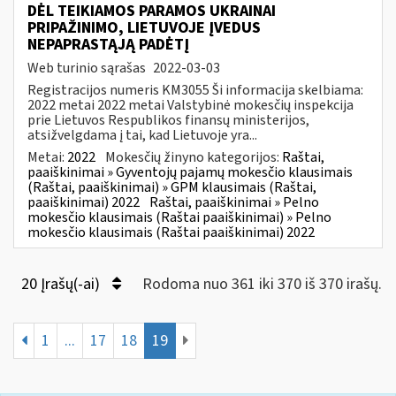
DĖL TEIKIAMOS PARAMOS UKRAINAI
PRIPAŽINIMO, LIETUVOJE ĮVEDUS
NEPAPRASTĄJĄ PADĖTĮ
Web turinio sąrašas
2022-03-03
Registracijos numeris KM3055 Ši informacija skelbiama:
2022 metai 2022 metai Valstybinė mokesčių inspekcija
prie Lietuvos Respublikos finansų ministerijos,
atsižvelgdama į tai, kad Lietuvoje yra...
Metai:
2022
Mokesčių žinyno kategorijos:
Raštai,
paaiškinimai » Gyventojų pajamų mokesčio klausimais
(Raštai, paaiškinimai) » GPM klausimais (Raštai,
paaiškinimai) 2022
Raštai, paaiškinimai » Pelno
mokesčio klausimais (Raštai paaiškinimai) » Pelno
mokesčio klausimais (Raštai paaiškinimai) 2022
20 Įrašų(-ai)
Rodoma nuo 361 iki 370 iš 370 irašų.
1
...
17
18
19