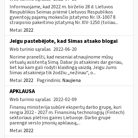
Informuojame, kad 2022 m. birželio 28 d. Lietuvos
Respublikos Seimas priėmė Lietuvos Respublikos
gyventojų pajamų mokesčio įstatymo Nr. IX-1007 8
straipsnio pakeitimo įstatymą Nr. XIV-1250 (toliau...
Metai:
2022
Jeigu pastebėjote, kad Simas atsako blogai
Web turinio sąrašas
2022-06-20
Norime pranešti, kad neseniai atnaujinome mūsų
virtualų asistentą Simą. Dabar jis atsakinės dar geriau,
bet kai kam gali rodyti klaidingą vaizdą. Jeigu Jums
Simas atsakinėja tik žodžiu „nežinau“, o...
Metai:
2022
Pagrindinis:
Naujiena
APKLAUSA
Web turinio sąrašas
2022-02-09
Finansų ministerija subūrė ekspertų darbo grupę, kuri
rengia 2022 - 2027 m. Finansinių technologijų (Fintech)
sektoriaus plėtros gaires Lietuvoje. Darbo grupė
parengė verslo įmonių apklausą,...
Metai:
2022