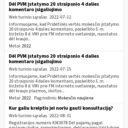
Dėl PVM įstatymo 20 straipsnio 4 dalies
komentaro įsigaliojimo
Web turinio sąrašas
2022-07-12
Informuojame, kad Pridėtinės vertės mokesčio įstatymo
20 straipsnio 4 dalies komentaro, paskelbto š. m.
birželio 8 d. VMI prie FM interneto svetainėje, nuostatos
dėl kraujo...
Metai:
2022
Dėl PVM įstatymo 20 straipsnio 4 dalies
komentaro įsigaliojimo
Web turinio sąrašas
2022-07-15
Informuojame, kad Pridėtinės vertės mokesčio įstatymo
20 straipsnio 4 dalies komentaro, paskelbto š. m.
birželio 8 d. VMI prie FM interneto svetainėje, nuostatos
dėl kraujo plazmos, skirtos...
Metai:
2022
Pagrindinis:
Mokesčio naujiena
Kur galiu kreiptis jei noriu gauti konsultaciją?
Web turinio sąrašas
2022-08-31
Registracijos numeris KM3078 Dėl pajamų pagal
paslaugų kvitus apmokestinimo, deklaravimo Valstybinė