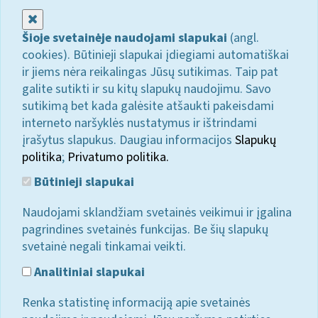
Uždaryti
Šioje svetainėje naudojami slapukai
(angl.
cookies). Būtinieji slapukai įdiegiami automatiškai
ir jiems nėra reikalingas Jūsų sutikimas. Taip pat
galite sutikti ir su kitų slapukų naudojimu. Savo
sutikimą bet kada galėsite atšaukti pakeisdami
interneto naršyklės nustatymus ir ištrindami
įrašytus slapukus. Daugiau informacijos
Slapukų
politika
;
Privatumo politika.
Būtinieji slapukai
Naudojami sklandžiam svetainės veikimui ir įgalina
pagrindines svetainės funkcijas. Be šių slapukų
svetainė negali tinkamai veikti.
Analitiniai slapukai
Renka statistinę informaciją apie svetainės