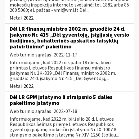
mokesčių inspekcija interneto svetainė; tel. 1882 arba 85
260 5060; el. paštas -
vmi@vmi.lt
Dėl...
Metai:
2022
Dėl LR finansų ministro 2002 m. gruodžio 24 d.
įsakymo Nr. 415 „Dėl gyventojų, įsigijusių verslo
liudijimus, buhalterinės apskaitos taisyklių
patvirtinimo“ pakeitimo
Web turinio sąrašas
2022-11-17
Informuojame, kad 2022 m. spalio 18 dieną buvo
priimtas Lietuvos Respublikos finansų ministro
įsakymas Nr. 1K-339 „Dėl Finansų ministro 2002 m.
gruodžio 24 d. įsakymo Nr. 415 „Dėl Gyventojų,...
Metai:
2022
Dėl LR GPM įstatymo 8 straipsnio 5 dalies
pakeitimo įstatymo
Web turinio sąrašas
2022-07-18
Informuojame, kad 2022 m. birželio 28 d. Lietuvos
Respublikos Seimas priėmė Lietuvos Respublikos
gyventojų pajamų mokesčio įstatymo Nr. IX-1007 8
straipsnio pakeitimo įstatymą Nr. XIV-1250 (toliau...