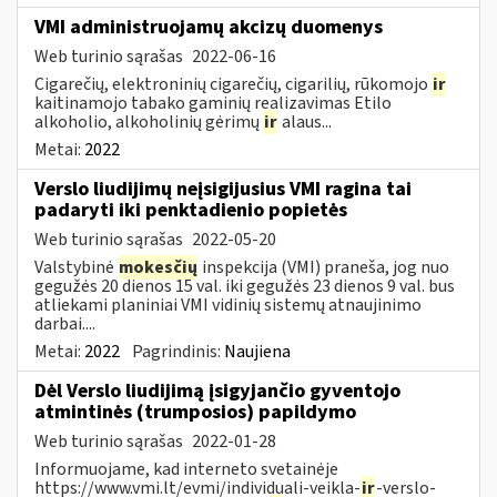
VMI administruojamų akcizų duomenys
Web turinio sąrašas
2022-06-16
Cigarečių, elektroninių cigarečių, cigarilių, rūkomojo
ir
kaitinamojo tabako gaminių realizavimas Etilo
alkoholio, alkoholinių gėrimų
ir
alaus...
Metai:
2022
Verslo liudijimų neįsigijusius VMI ragina tai
padaryti iki penktadienio popietės
Web turinio sąrašas
2022-05-20
Valstybinė
mokesčių
inspekcija (VMI) praneša, jog nuo
gegužės 20 dienos 15 val. iki gegužės 23 dienos 9 val. bus
atliekami planiniai VMI vidinių sistemų atnaujinimo
darbai....
Metai:
2022
Pagrindinis:
Naujiena
Dėl Verslo liudijimą įsigyjančio gyventojo
atmintinės (trumposios) papildymo
Web turinio sąrašas
2022-01-28
Informuojame, kad interneto svetainėje
https://www.vmi.lt/evmi/individuali-veikla-
ir
-verslo-