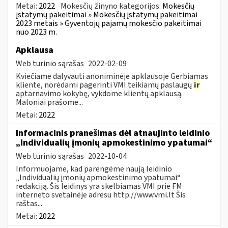
Metai:
2022
Mokesčių žinyno kategorijos:
Mokesčių
įstatymų pakeitimai » Mokesčių įstatymų pakeitimai
2023 metais » Gyventojų pajamų mokesčio pakeitimai
nuo 2023 m.
Apklausa
Web turinio sąrašas
2022-02-09
Kviečiame dalyvauti anoniminėje apklausoje Gerbiamas
kliente, norėdami pagerinti VMI teikiamų paslaugų
ir
aptarnavimo kokybę, vykdome klientų apklausą.
Maloniai prašome...
Metai:
2022
Informacinis pranešimas dėl atnaujinto leidinio
„Individualių įmonių apmokestinimo ypatumai“
Web turinio sąrašas
2022-10-04
Informuojame, kad parengėme naują leidinio
„Individualių įmonių apmokestinimo ypatumai“
redakciją. Šis leidinys yra skelbiamas VMI prie FM
interneto svetainėje adresu http://www.vmi.lt Šis
raštas...
Metai:
2022