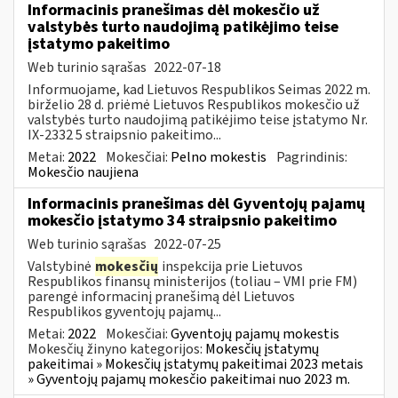
Informacinis pranešimas dėl mokesčio už
valstybės turto naudojimą patikėjimo teise
įstatymo pakeitimo
Web turinio sąrašas
2022-07-18
Informuojame, kad Lietuvos Respublikos Seimas 2022 m.
birželio 28 d. priėmė Lietuvos Respublikos mokesčio už
valstybės turto naudojimą patikėjimo teise įstatymo Nr.
IX-2332 5 straipsnio pakeitimo...
Metai:
2022
Mokesčiai:
Pelno mokestis
Pagrindinis:
Mokesčio naujiena
Informacinis pranešimas dėl Gyventojų pajamų
mokesčio įstatymo 34 straipsnio pakeitimo
Web turinio sąrašas
2022-07-25
Valstybinė
mokesčių
inspekcija prie Lietuvos
Respublikos finansų ministerijos (toliau – VMI prie FM)
parengė informacinį pranešimą dėl Lietuvos
Respublikos gyventojų pajamų...
Metai:
2022
Mokesčiai:
Gyventojų pajamų mokestis
Mokesčių žinyno kategorijos:
Mokesčių įstatymų
pakeitimai » Mokesčių įstatymų pakeitimai 2023 metais
» Gyventojų pajamų mokesčio pakeitimai nuo 2023 m.