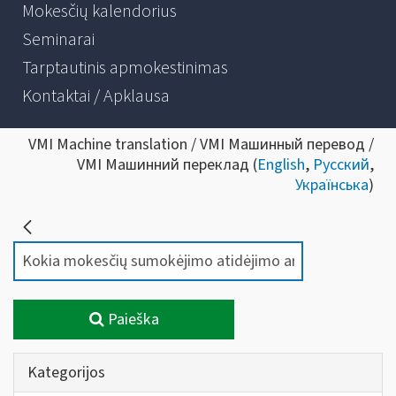
Mokesčių kalendorius
Seminarai
Tarptautinis apmokestinimas
Kontaktai / Apklausa
VMI Machine translation / VMI Машинный перевод /
VMI Машинний переклад (
English
,
Русский
,
Українська
)
Paieška
Kategorijos