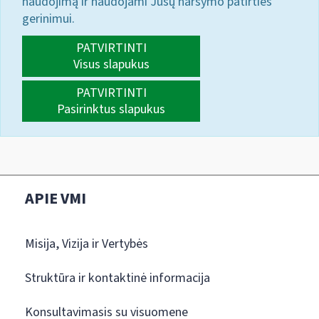
naudojimą ir naudojami Jūsų naršymo patirties
gerinimui.
PATVIRTINTI
Visus slapukus
PATVIRTINTI
Pasirinktus slapukus
APIE VMI
Misija, Vizija ir Vertybės
Struktūra ir kontaktinė informacija
Konsultavimasis su visuomene